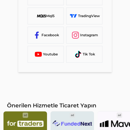
Mql5
TradingView
Facebook
Instagram
Youtube
Tik Tok
Önerilen Hizmetle Ticaret Yapın
ad
ad
ad