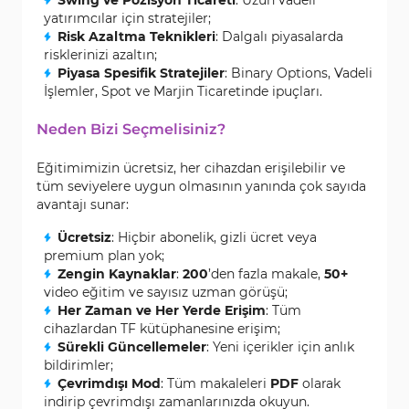
yatırımcılar için stratejiler;
Risk Azaltma Teknikleri
: Dalgalı piyasalarda
risklerinizi azaltın;
Piyasa Spesifik Stratejiler
: Binary Options, Vadeli
İşlemler, Spot ve Marjin Ticaretinde ipuçları.
Neden Bizi Seçmelisiniz?
Eğitimimizin ücretsiz, her cihazdan erişilebilir ve
tüm seviyelere uygun olmasının yanında çok sayıda
avantajı sunar:
Ücretsiz
: Hiçbir abonelik, gizli ücret veya
premium plan yok;
Zengin Kaynaklar
:
200
’den fazla makale,
50+
video eğitim ve sayısız uzman görüşü;
Her Zaman ve Her Yerde Erişim
: Tüm
cihazlardan TF kütüphanesine erişim;
Sürekli Güncellemeler
: Yeni içerikler için anlık
bildirimler;
Çevrimdışı Mod
: Tüm makaleleri
PDF
olarak
indirip çevrimdışı zamanlarınızda okuyun.