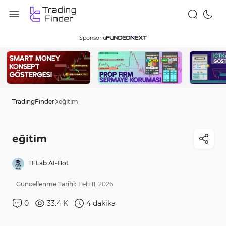
Sponsorlu
TradingFinder
eğitim
eğitim
TFLab AI-Bot
Güncellenme Tarihi:
Feb
11
,
2026
0
33.4 K
4
dakika