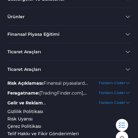
Ürünler
Finansal Piyasa Eğitimi
Ticaret Araçları
Ticaret Araçları
Risk Açıklaması:
Finansal piyasalarda
Fazlasını Göster
yer almak yüksek risk içerir ve
Feragatname:
[TradingFinder.com],
Fazlasını Göster
yatırımınızın bir kısmını veya
olası kayıplar veya zararlar için hiçbir
Gelir ve Reklam
Fazlasını Göster
tamamını kaybetmenize neden
sorumluluk kabul etmez. Tüm
Açıklaması:
"TradingFinder"
Gizlilik Politikası
olabilir. Kayıpları önlemek için
kararlar bireyin kendi
platformu çeşitli hizmetler
Risk Uyarısı
herhangi bir garanti veya belirli
sorumluluğundadır. Geçmiş sonuçlar
sunmaktadır; bazıları ücretsiz olup,
Çerez Politikası
yönergeler yoktur. Broker
gelecekteki başarıyı garanti etmez, bu
uzmanlaşmış hizmetlerimiz gibi
Telif Hakkı ve Fikir Gönderimleri
araştırmalarına dayanan
yüzden finansal ve yatırım