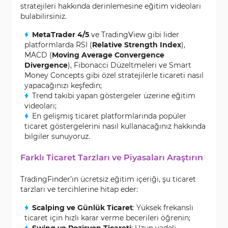
stratejileri hakkında derinlemesine eğitim videoları
bulabilirsiniz.
MetaTrader 4/5
ve TradingView gibi lider
platformlarda RSI (
Relative Strength Index
),
MACD (
Moving Average Convergence
Divergence
), Fibonacci Düzeltmeleri ve Smart
Money Concepts gibi özel stratejilerle ticareti nasıl
yapacağınızı keşfedin;
Trend takibi yapan göstergeler üzerine eğitim
videoları;
En gelişmiş ticaret platformlarında popüler
ticaret göstergelerini nasıl kullanacağınız hakkında
bilgiler sunuyoruz.
Farklı Ticaret Tarzları ve Piyasaları Araştırın
TradingFinder’ın ücretsiz eğitim içeriği, şu ticaret
tarzları ve tercihlerine hitap eder:
Scalping ve Günlük Ticaret
: Yüksek frekanslı
ticaret için hızlı karar verme becerileri öğrenin;
Swing ve Pozisyon Ticareti
: Uzun vadeli