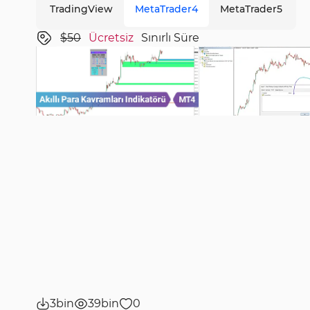
TradingView
MetaTrader4
MetaTrader5
$50
Ücretsiz
Sınırlı Süre
3bin
39bin
0