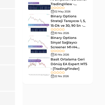
Tersine MT4 Göstergeleri
498
TradingView -
[TradingFinder]
Fiyat Hareketi MT4
02 May 2026
87
Ücretsiz
Göstergeleri
Binary Options
Strateji Tarayıcısı 1, 5,
Aralık MT4 Göstergeleri
45
15-Dk ve 30, 90 Sn -
[TradingFinder]
Mum Analizi MT4 Göstergeleri
38
30 Nis 2026
Binary Options
ICT MT4 Göstergeleri
97
Sinyal Sağlayıcı
Screener M1-H4
Günlük ve Haftalık Zaman
14
TradingView -
Dilimleri MT4 göstergeler
30 Nis 2026
[TradingFinder]
Basit Ortalama Geri
Risk Yönetimi MT4
Dönüş EA Expert MT5
21
Göstergeleri
- [TradingFinder]
Hisse Senedi MT4
22 Nis 2026
541
Göstergeleri
MACD Göstergeleri
15
MetaTrader 4 için
Pivot and Fraktallar MT4
28