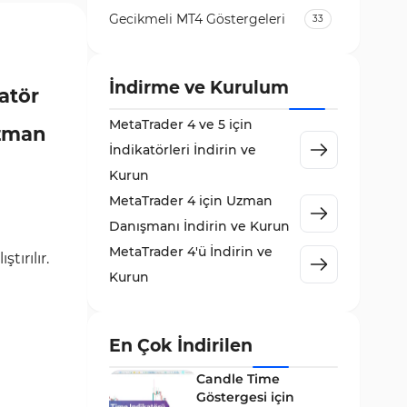
Gecikmeli MT4 Göstergeleri
33
Temel Analiz MT4 Göstergeleri
2
Kripto MT4 Göstergeleri
İndirme ve Kurulum
543
atör
Vadeli İşlem Piyasası MT4
MetaTrader 4 ve 5 için
18
Uzman
Göstergeleri
İndikatörleri İndirin ve
Emtia Piyasası MT4
Kurun
232
Göstergeleri
MetaTrader 4 için Uzman
MetaTrader 4 için Volume
Danışmanı İndirin ve Kurun
2
Profile Göstergeleri
MetaTrader 4'ü İndirin ve
ıştırılır.
KillZones MT4 Göstergeleri
10
Kurun
Elliott Dalga Teorisi MT4
9
Göstergeleri
En Çok İndirilen
Giriş ve Çıkış MT4 Göstergeleri
46
Candle Time
Grafik ve Klasik MT4
Göstergesi için
48
Göstergeleri