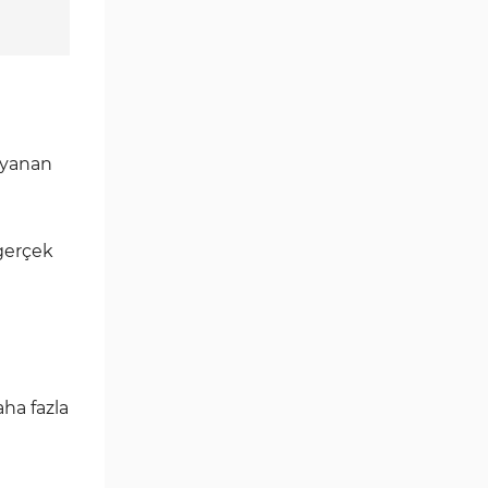
Göstergeleri
Para Birimi Gücü MT4
112
Göstergeleri
Intraday MT4 Göstergeleri
344
MetaTrader 4’te
1
DrawdownGöstergeleri
dayanan
Binary Options MT4
19
Göstergeleri
 gerçek
Öncü MT4 Göstergeleri
75
Akıllı Para MT4 Göstergeleri
74
Destek ve Direnç MT4
74
Göstergeleri
Harmonik MT4 Göstergeleri
30
ha fazla
Aşırı Alım ve Aşırı Satım MT4
28
Göstergeleri