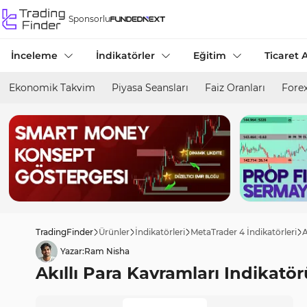
Sponsorlu
İnceleme
İndikatörler
Eğitim
Ticaret A
Ekonomik Takvim
Piyasa Seansları
Faiz Oranları
Forex
TradingFinder
Ürünler
İndikatörleri
MetaTrader 4 İndikatörleri
A
Yazar:
Ram Nisha
Akıllı Para Kavramları Indikatö