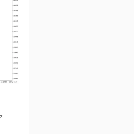
Position Trading MT4
1
Göstergeleri
Fast Scalping MT4
46
Göstergeleri
MetaTrader 4 için Expert
4
Advisor (EA)
MT4 için Isı Haritası (Heatmap)
2
Göstergeleri
MetaTrader 4 için Ichimoku
5
Göstergeleri
Non-Repaint MT4 Göstergeleri
28
Seviyeler MT4 Göstergeleri
82
MetaTrader 4 için RSI
14
Göstergeleri
z.
Sinyal ve Tahmin MT4
230
Göstergeleri