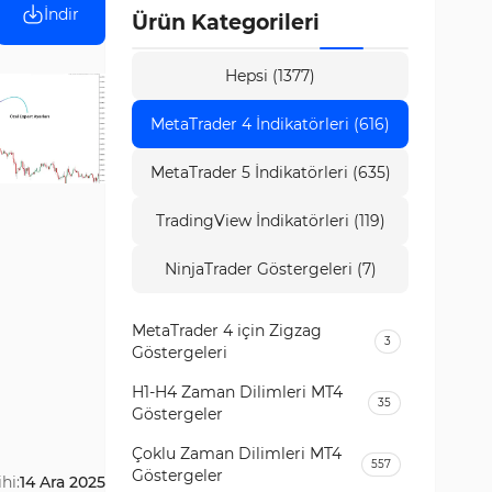
İndir
Ürün Kategorileri
Hepsi (1377)
MetaTrader 4 İndikatörleri (616)
MetaTrader 5 İndikatörleri (635)
TradingView İndikatörleri (119)
NinjaTrader Göstergeleri (7)
MetaTrader 4 için Zigzag
3
Göstergeleri
H1-H4 Zaman Dilimleri MT4
35
Göstergeler
Çoklu Zaman Dilimleri MT4
557
Göstergeler
hi:
14 Ara 2025