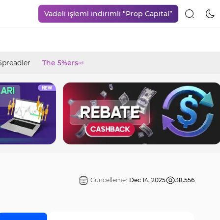
Vadeli işleml indirimli “Prop Capital”
Spreadler
The 5%ers
ad
Güncelleme:
Dec 14, 2025
38.556