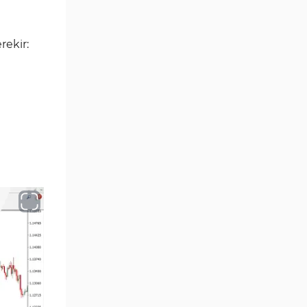
MetaTrader 4 için Haber (News)
2
Göstergeleri
rekir:
Endeks MT4 Göstergeleri
291
MT4 için Order Book (Emir
1
Defteri) Göstergeleri
MetaTrader 4 için Fibonacci
2
Göstergeleri
Swing Trading MT4
173
Göstergeleri
Bantlar ve Kanallar MT4
54
Göstergeleri
Kurumsal Hisse Piyasası MT4
285
Göstergeleri
MT4 için Hareketli Göstergeleri
22
Scalping MT4 Göstergeleri
320