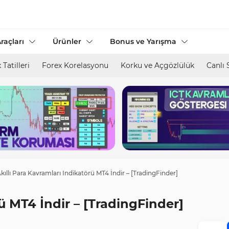
raçları
Ürünler
Bonus ve Yarışma
 Tatilleri
Forex Korelasyonu
Korku ve Açgözlülük
Canlı 
kıllı Para Kavramları Indikatörü MT4 İndir – [TradingFinder]
rü MT4 İndir – [TradingFinder]