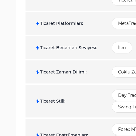
Ticaret 
Ticaret Platformları
:
MetaTrad
Ticaret Becerileri Seviyesi
:
İleri
Ticaret Zaman Dilimi
:
Çoklu Z
Day Tra
Ticaret Stili
:
Swing T
Forex M
Ticaret Enstrümanları
: