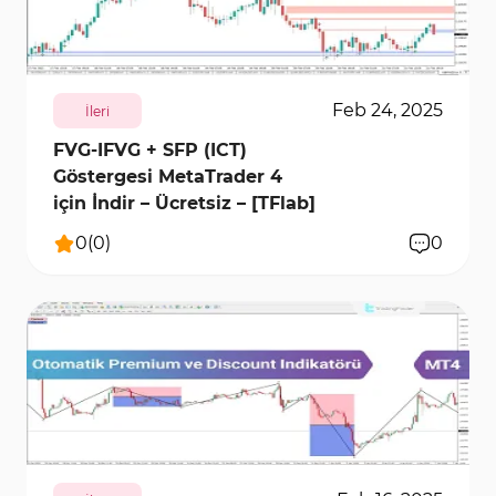
4159
11532
0
Feb 24, 2025
İleri
FVG-IFVG + SFP (ICT)
Göstergesi MetaTrader 4
için İndir – Ücretsiz – [TFlab]
0
(
0
)
0
1869
8558
0