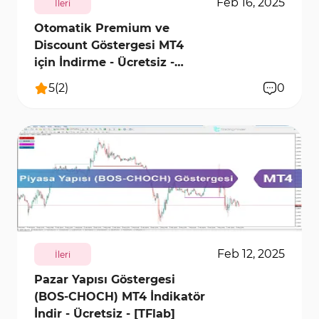
Feb 16, 2025
İleri
Otomatik Premium ve
Discount Göstergesi MT4
için İndirme - Ücretsiz -
[TFlab]
5
(
2
)
0
3034
11029
1
Feb 12, 2025
İleri
Pazar Yapısı Göstergesi
(BOS-CHOCH) MT4 İndikatör
İndir - Ücretsiz - [TFlab]