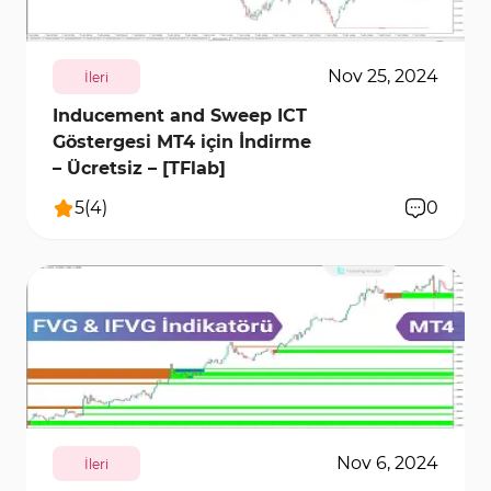
Nov 25, 2024
İleri
Inducement and Sweep ICT
Göstergesi MT4 için İndirme
– Ücretsiz – [TFlab]
5
(
4
)
0
2761
12985
0
Nov 6, 2024
İleri