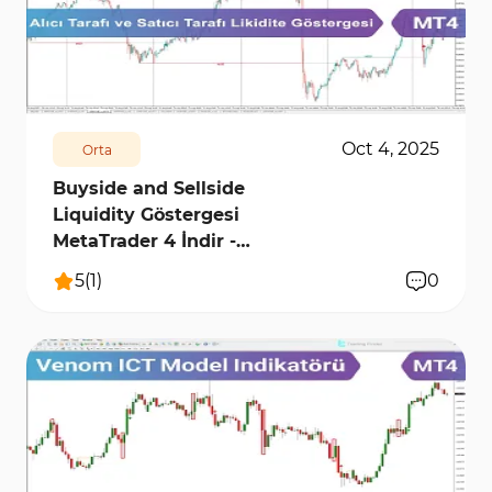
1152
8838
0
Oct 4, 2025
Orta
Buyside and Sellside
Liquidity Göstergesi
MetaTrader 4 İndir -
[TradingFinder]
5
(
1
)
0
433
7425
0