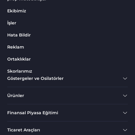
Endeks MT4 Göstergeleri
291
Ekibimiz
MT4 için Order Book (Emir
1
İşler
Defteri) Göstergeleri
Hata Bildir
MetaTrader 4 için Fibonacci
2
Göstergeleri
Reklam
Swing Trading MT4
173
Göstergeleri
Ortaklıklar
Bantlar ve Kanallar MT4
Skorlarımız
54
Göstergeleri
Göstergeler ve Osilatörler
Kurumsal Hisse Piyasası MT4
285
Göstergeleri
Ürünler
MT4 için Hareketli Göstergeleri
22
Finansal Piyasa Eğitimi
Scalping MT4 Göstergeleri
320
Position Trading MT4
1
Ticaret Araçları
Göstergeleri