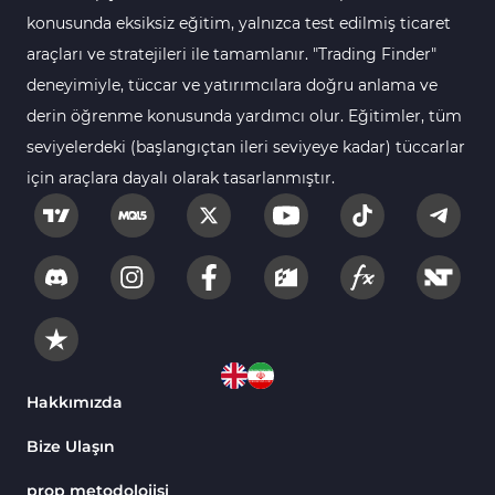
112
Göstergeleri
konusunda eksiksiz eğitim, yalnızca test edilmiş ticaret
araçları ve stratejileri ile tamamlanır. "Trading Finder"
Intraday MT4 Göstergeleri
344
deneyimiyle, tüccar ve yatırımcılara doğru anlama ve
MetaTrader 4’te
1
derin öğrenme konusunda yardımcı olur. Eğitimler, tüm
DrawdownGöstergeleri
seviyelerdeki (başlangıçtan ileri seviyeye kadar) tüccarlar
Binary Options MT4
19
için araçlara dayalı olarak tasarlanmıştır.
Göstergeleri
Öncü MT4 Göstergeleri
75
Akıllı Para MT4 Göstergeleri
74
Destek ve Direnç MT4
74
Göstergeleri
Harmonik MT4 Göstergeleri
30
Aşırı Alım ve Aşırı Satım MT4
Hakkımızda
28
Göstergeleri
Bize Ulaşın
MetaTrader 4 için Haber (News)
2
Göstergeleri
prop metodolojisi