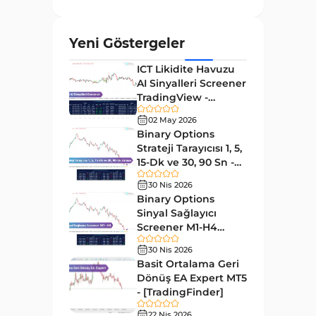
ve Osilatörler
MetaTrader 4 için Gann
1
Yeni Göstergeler
Göstergeleri
ICT Likidite Havuzu
Forward Piyasası MT4
177
AI Sinyalleri Screener
Göstergeleri
TradingView -
Döngüler MT4 Göstergeleri
[TradingFinder]
30
02 May 2026
Ücretsiz
Binary Options
Arz ve Talep MT4 Göstergeleri
15
Strateji Tarayıcısı 1, 5,
Kırılma MT4 Göstergeleri
15-Dk ve 30, 90 Sn -
95
[TradingFinder]
30 Nis 2026
Likidite MT4 Göstergeleri
68
Binary Options
Day Trading MT4 Göstergeleri
Sinyal Sağlayıcı
360
Screener M1-H4
Eğitimsel MT4 Göstergeleri
9
TradingView -
30 Nis 2026
[TradingFinder]
Volatilite MT4 Göstergeleri
Basit Ortalama Geri
83
Dönüş EA Expert MT5
Tersine MT4 Göstergeleri
498
- [TradingFinder]
Fiyat Hareketi MT4
22 Nis 2026