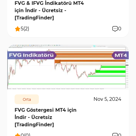
FVG & IFVG İndikatörü MT4
için İndir - Ücretsiz -
[TradingFinder]
5
(
2
)
0
4669
12393
0
Nov 5, 2024
Orta
FVG Göstergesi MT4 için
İndir - Ücretsiz
[TradingFinder]
0
(
0
)
0