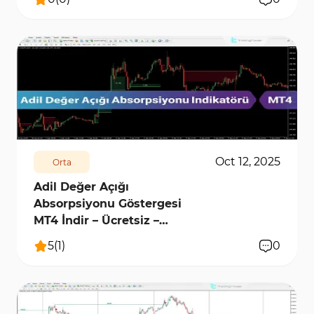
590
7845
0
Oct 12, 2025
Orta
Adil Değer Açığı
Absorpsiyonu Göstergesi
MT4 İndir – Ücretsiz –
[TradingFinder]
5
(
1
)
0