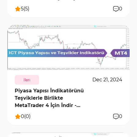
5
(
5
)
0
2608
11948
0
Dec 21, 2024
İleri
Piyasa Yapısı İndikatörünü
Teşviklerle Birlikte
MetaTrader 4 İçin İndir -
Ücretsiz
0
(
0
)
0