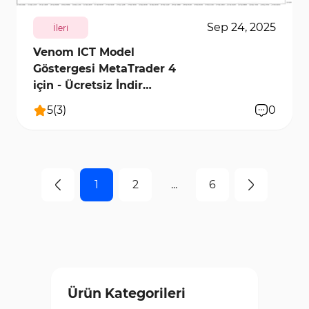
Sep 24, 2025
İleri
Venom ICT Model
Göstergesi MetaTrader 4
için - Ücretsiz İndir
[TradingFinder]
5
(
3
)
0
1
2
...
6
Ürün Kategorileri