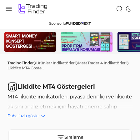
Sponsorlu
TradingFinder
Ürünler
İndikatörleri
MetaTrader 4 İndikatörleri
Likidite MT4 Göstergeleri
Likidite MT4 Göstergeleri
MT4 likidite indikatörleri, piyasa derinliği ve likidite
akışını analiz etmek için hayati öneme sahip
Daha fazla göster
araçlardır. Bu indikatörleri kullanarak, trader'lar
işlem hacimlerini ve piyasa davranışlarını daha iyi
anlayabilir ve en uygun giriş ve çıkış noktalarını
Sıralama