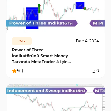
1956
12777
0
Dec 4, 2024
Orta
Power of Three
İndikatörünü Smart Money
Tarzında MetaTrader 4 için
İndir
5
(
1
)
0
1974
12339
0