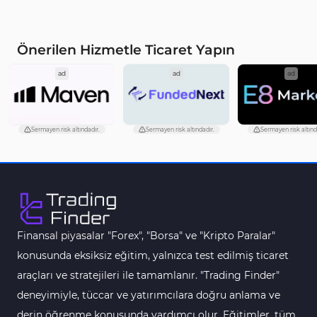
ICT MT4 Göstergeleri
97
Günlük ve Haftalık Zaman
14
Önerilen Hizmetle Ticaret Yapın
Dilimleri MT4 göstergeler
ad
ad
ad
Risk Yönetimi MT4
21
Göstergeleri
Hisse Senedi MT4
541
Göstergeleri
Sermayen risk altındadır.
Sermayen risk altındadır.
Sermayen risk altınd
MACD Göstergeleri
15
MetaTrader 4 için
Pivot and Fraktallar MT4
28
Göstergeleri
Finansal piyasalar "Forex", "Borsa" ve "Kripto Paralar"
Para Birimi Gücü MT4
112
Göstergeleri
konusunda eksiksiz eğitim, yalnızca test edilmiş ticaret
araçları ve stratejileri ile tamamlanır. "Trading Finder"
Intraday MT4 Göstergeleri
344
deneyimiyle, tüccar ve yatırımcılara doğru anlama ve
MetaTrader 4’te
1
derin öğrenme konusunda yardımcı olur. Eğitimler, tüm
DrawdownGöstergeleri