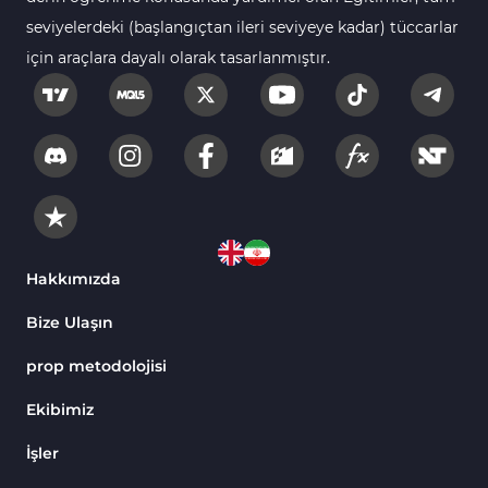
seviyelerdeki (başlangıçtan ileri seviyeye kadar) tüccarlar
Binary Options MT4
19
için araçlara dayalı olarak tasarlanmıştır.
Göstergeleri
Öncü MT4 Göstergeleri
75
Akıllı Para MT4 Göstergeleri
74
Destek ve Direnç MT4
74
Göstergeleri
Harmonik MT4 Göstergeleri
30
Aşırı Alım ve Aşırı Satım MT4
Hakkımızda
28
Göstergeleri
Bize Ulaşın
MetaTrader 4 için Haber (News)
2
Göstergeleri
prop metodolojisi
Endeks MT4 Göstergeleri
291
Ekibimiz
MT4 için Order Book (Emir
1
İşler
Defteri) Göstergeleri