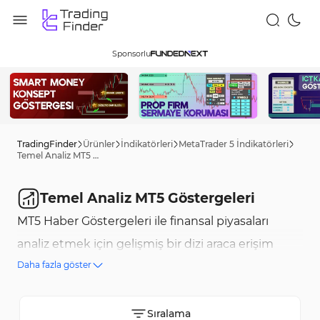
Sponsorlu
TradingFinder
Ürünler
İndikatörleri
MetaTrader 5 İndikatörleri
Temel Analiz MT5 Göstergeleri
Temel Analiz MT5 Göstergeleri
MT5 Haber Göstergeleri ile finansal piyasaları
analiz etmek için gelişmiş bir dizi araca erişim
Daha fazla göster
sağlayacaksınız. Bu göstergeler, haberleri ve
ekonomik verileri analiz ederek daha iyi ticaret
kararları almanıza yardımcı olur. MT5 platformu
Sıralama