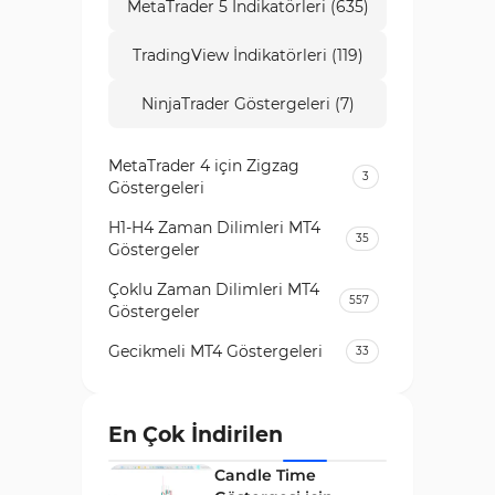
MetaTrader 5 İndikatörleri (635)
TradingView İndikatörleri (119)
NinjaTrader Göstergeleri (7)
MetaTrader 4 için Zigzag
3
Göstergeleri
H1-H4 Zaman Dilimleri MT4
35
Göstergeler
Çoklu Zaman Dilimleri MT4
557
Göstergeler
Gecikmeli MT4 Göstergeleri
33
Temel Analiz MT4 Göstergeleri
2
Kripto MT4 Göstergeleri
En Çok İndirilen
543
Vadeli İşlem Piyasası MT4
Candle Time
18
Göstergeleri