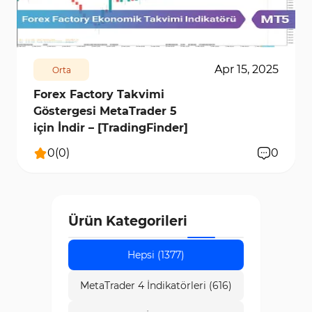
faydalanmanızı sağlar. En yeni ve en iyi haber
1295
10522
0
göstergeleri Trading Finder'da mevcut olup, size
kapsamlı ve başarılı bir piyasa analizi deneyimi
Apr 15, 2025
Orta
sunar.
Forex Factory Takvimi
Göstergesi MetaTrader 5
için İndir – [TradingFinder]
0
(
0
)
0
Ürün Kategorileri
Hepsi (1377)
MetaTrader 4 İndikatörleri (616)