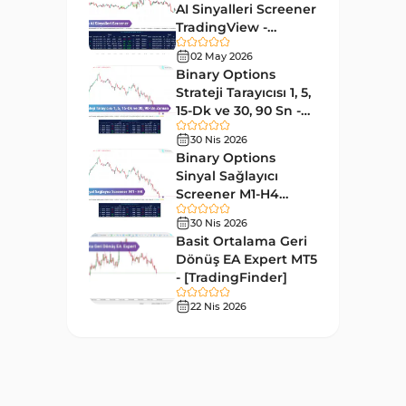
177
AI Sinyalleri Screener
Göstergeleri
TradingView -
Döngüler MT4 Göstergeleri
[TradingFinder]
30
02 May 2026
Ücretsiz
Binary Options
Arz ve Talep MT4 Göstergeleri
15
Strateji Tarayıcısı 1, 5,
Kırılma MT4 Göstergeleri
15-Dk ve 30, 90 Sn -
95
[TradingFinder]
30 Nis 2026
Likidite MT4 Göstergeleri
68
Binary Options
Day Trading MT4 Göstergeleri
Sinyal Sağlayıcı
360
Screener M1-H4
Eğitimsel MT4 Göstergeleri
9
TradingView -
30 Nis 2026
[TradingFinder]
Volatilite MT4 Göstergeleri
Basit Ortalama Geri
83
Dönüş EA Expert MT5
Tersine MT4 Göstergeleri
498
- [TradingFinder]
Fiyat Hareketi MT4
22 Nis 2026
87
Göstergeleri
Aralık MT4 Göstergeleri
45
Mum Analizi MT4 Göstergeleri
38