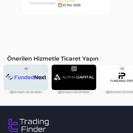
Fiyat Hareketi MT4
22 Nis 2026
87
Göstergeleri
Aralık MT4 Göstergeleri
45
Mum Analizi MT4 Göstergeleri
38
ICT MT4 Göstergeleri
97
Günlük ve Haftalık Zaman
14
Önerilen Hizmetle Ticaret Yapın
Dilimleri MT4 göstergeler
ad
ad
ad
Risk Yönetimi MT4
21
Göstergeleri
Hisse Senedi MT4
541
Göstergeleri
Sermayen risk altındadır.
Sermayen risk altındadır.
Sermayen risk altınd
MACD Göstergeleri
15
MetaTrader 4 için
Pivot and Fraktallar MT4
28
Göstergeleri