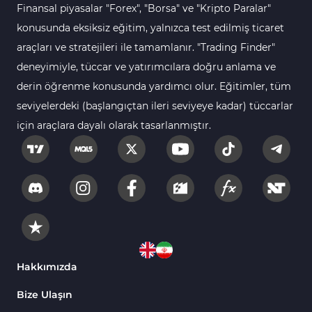
Finansal piyasalar "Forex", "Borsa" ve "Kripto Paralar"
Para Birimi Gücü MT4
112
Göstergeleri
konusunda eksiksiz eğitim, yalnızca test edilmiş ticaret
araçları ve stratejileri ile tamamlanır. "Trading Finder"
Intraday MT4 Göstergeleri
344
deneyimiyle, tüccar ve yatırımcılara doğru anlama ve
MetaTrader 4’te
1
derin öğrenme konusunda yardımcı olur. Eğitimler, tüm
DrawdownGöstergeleri
seviyelerdeki (başlangıçtan ileri seviyeye kadar) tüccarlar
Binary Options MT4
19
için araçlara dayalı olarak tasarlanmıştır.
Göstergeleri
Öncü MT4 Göstergeleri
75
Akıllı Para MT4 Göstergeleri
74
Destek ve Direnç MT4
74
Göstergeleri
Harmonik MT4 Göstergeleri
30
Aşırı Alım ve Aşırı Satım MT4
Hakkımızda
28
Göstergeleri
Bize Ulaşın
MetaTrader 4 için Haber (News)
2