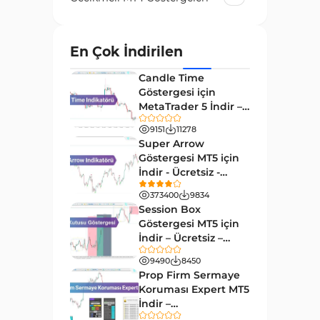
Temel Analiz MT4 Göstergeleri
2
Kripto MT4 Göstergeleri
En Çok İndirilen
543
Vadeli İşlem Piyasası MT4
Candle Time
18
Göstergeleri
Göstergesi için
MetaTrader 5 İndir –
Emtia Piyasası MT4
[TradingFinder]
232
Göstergeleri
9151
11278
Super Arrow
MetaTrader 4 için Volume
Göstergesi MT5 için
2
Profile Göstergeleri
İndir - Ücretsiz -
[Trading Finder]
KillZones MT4 Göstergeleri
373400
9834
10
Session Box
Elliott Dalga Teorisi MT4
Göstergesi MT5 için
9
Göstergeleri
İndir – Ücretsiz –
TradingFinder
Giriş ve Çıkış MT4 Göstergeleri
9490
8450
46
Prop Firm Sermaye
Grafik ve Klasik MT4
Koruması Expert MT5
48
Göstergeleri
İndir –
[TradingFinder]