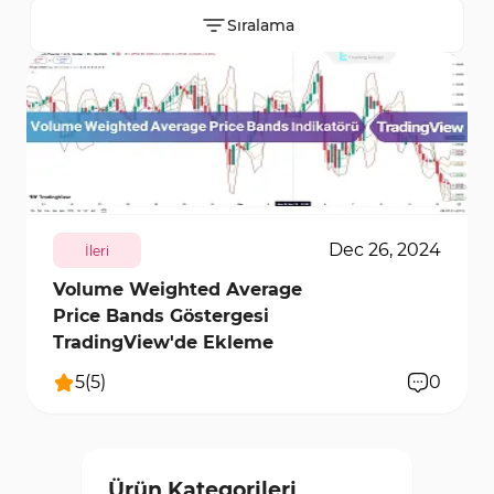
ederek fiyat aralıklarını belirlemenize yardımcı olur
Sıralama
ve böylece fiyat hareketlerinin sınırlarını
tanımlayarak risklerinizi azaltır. Trading Finder'da,
TradingView platformunda çeşitli Bantlar ve
Kanallar İndikatörleri ücretsiz olarak
7814
3
sunulmaktadır. Bu araçlar, Bollinger Bantları, fiyat
kanalları ve daha fazlasını içerir ve piyasayı daha
Dec 26, 2024
İleri
hassas bir şekilde analiz etmenizi sağlar. Bu
Volume Weighted Average
indikatörleri TradingView'a ücretsiz olarak
Price Bands Göstergesi
bağlayarak, grafiklerinize kolayca ekleyebilirsiniz.
TradingView'de Ekleme
Trading Finder'daki en yeni ve en iyi indikatörler,
5
(
5
)
0
benzersiz özellikleriyle daha doğru analizler
yapmanıza ve finansal piyasalarda ticaret ve
yatırımlardan daha fazla kâr elde etmenize
Ürün Kategorileri