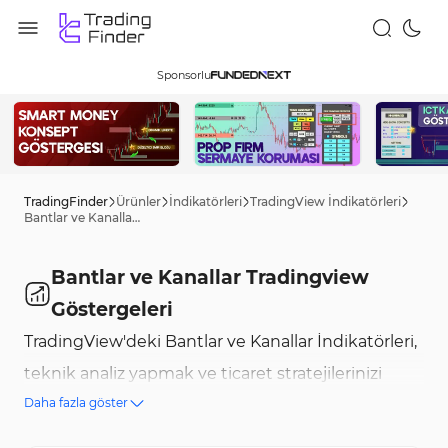
Sponsorlu
TradingFinder
Ürünler
İndikatörleri
TradingView İndikatörleri
Bantlar ve Kanallar Tradingview Göstergeleri
Bantlar ve Kanallar Tradingview
Göstergeleri
TradingView'deki Bantlar ve Kanallar İndikatörleri,
teknik analiz yapmak ve ticaret stratejilerinizi
Daha fazla göster
optimize etmek için kullanabileceğiniz araçlardır.
Bu indikatörler, piyasa dalgalanmalarını analiz