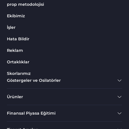
Göstergeleri
prop metodolojisi
Endeks MT4 Göstergeleri
291
Ekibimiz
MT4 için Order Book (Emir
1
İşler
Defteri) Göstergeleri
Hata Bildir
MetaTrader 4 için Fibonacci
2
Göstergeleri
Reklam
Swing Trading MT4
173
Göstergeleri
Ortaklıklar
Bantlar ve Kanallar MT4
Skorlarımız
54
Göstergeleri
Göstergeler ve Osilatörler
Kurumsal Hisse Piyasası MT4
285
Göstergeleri
Ürünler
MT4 için Hareketli Göstergeleri
22
Finansal Piyasa Eğitimi
Scalping MT4 Göstergeleri
320
Position Trading MT4
1