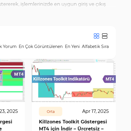
östererek, işlemlerinizde en uygun giriş ve çıkış
z olarak indirebilir ve MT4 platformunuzda
göstergeleri bulunur; bu göstergeler, yüksek
k Yorum
En Çok Görüntülenen
En Yeni
Alfabetik Sıra
1597
7417
0
23, 2025
Apr 17, 2025
Orta
rgesi
Killzones Toolkit Göstergesi
e
MT4 için İndir – Ürcretsiz –