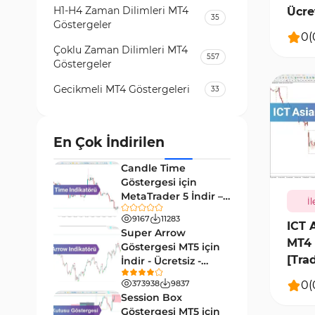
H1-H4 Zaman Dilimleri MT4
Ücre
35
Göstergeler
0
(
Çoklu Zaman Dilimleri MT4
557
Göstergeler
Gecikmeli MT4 Göstergeleri
33
Temel Analiz MT4 Göstergeleri
2
Kripto MT4 Göstergeleri
En Çok İndirilen
543
754
Vadeli İşlem Piyasası MT4
Candle Time
18
Göstergeleri
Göstergesi için
MetaTrader 5 İndir –
İl
Emtia Piyasası MT4
[TradingFinder]
232
Göstergeleri
9167
11283
ICT 
Super Arrow
MT4 i
MetaTrader 4 için Volume
Göstergesi MT5 için
2
Profile Göstergeleri
[Tra
İndir - Ücretsiz -
[Trading Finder]
KillZones MT4 Göstergeleri
0
(
373938
9837
10
Session Box
Elliott Dalga Teorisi MT4
Göstergesi MT5 için