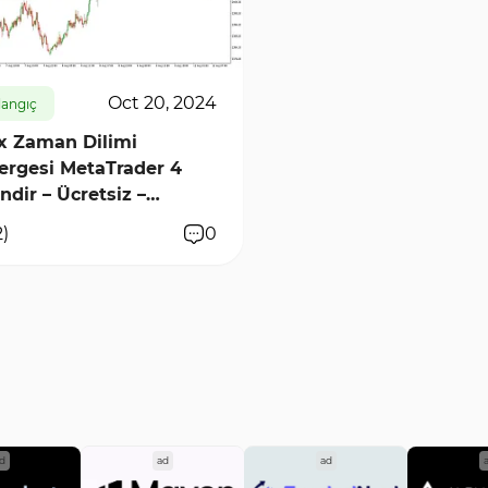
11558
1
Oct 20, 2024
langıç
x Zaman Dilimi
ergesi MetaTrader 4
İndir – Ücretsiz –
ding Finder]
2
)
0
d
ad
ad