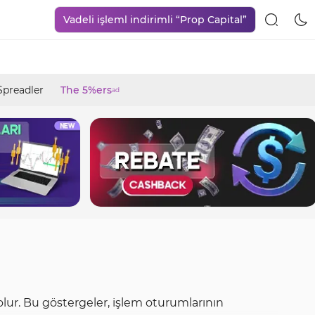
Vadeli işleml indirimli “Prop Capital”
Spreadler
The 5%ers
ad
olur. Bu göstergeler, işlem oturumlarının