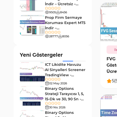
9
Göstergeleri
İndir – Ücretsiz –
TradingFinder
Giriş ve Çıkış MT4 Göstergeleri
9505
8456
46
Prop Firm Sermaye
Grafik ve Klasik MT4
Koruması Expert MT5
48
Göstergeleri
İndir –
785
[TradingFinder]
Momentum MT4 Göstergeleri
28777
8056
35
ve Osilatörler
İl
MetaTrader 4 için Gann
1
Yeni Göstergeler
Göstergeleri
FVG 
ICT Likidite Havuzu
Göst
Forward Piyasası MT4
177
AI Sinyalleri Screener
Göstergeleri
Ücre
TradingView -
Döngüler MT4 Göstergeleri
[TradingFinder]
30
5
(
02 May 2026
Ücretsiz
Binary Options
Arz ve Talep MT4 Göstergeleri
15
Strateji Tarayıcısı 1, 5,
Kırılma MT4 Göstergeleri
15-Dk ve 30, 90 Sn -
95
[TradingFinder]
30 Nis 2026
Likidite MT4 Göstergeleri
68
Binary Options