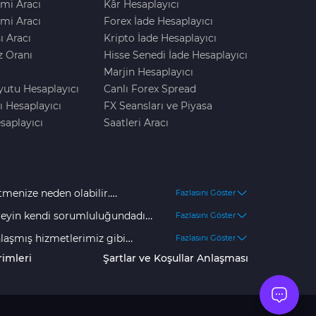
imi Aracı
Kâr Hesaplayıcı
mi Aracı
Forex İade Hesaplayıcı
ı Aracı
Kripto İade Hesaplayıcı
z Oranı
Hisse Senedi İade Hesaplayıcı
Marjin Hesaplayıcı
yutu Hesaplayıcı
Canlı Forex Spread
ı Hesaplayıcı
FX Seansları ve Piyasa
saplayıcı
Saatleri Aracı
tmenize neden olabilir.
Fazlasını Göster
klerimize göre, müşterilerin
ireyin kendi sorumluluğundadır.
Fazlasını Göster
ar arasında dalgalanmaktadır.
tle alın.
nlaşmış hizmetlerimiz gibi
Fazlasını Göster
un değildir. Herhangi bir tür
kleri şeffaf bir şekilde
rimleri
Şartlar ve Koşullar Anlaşması
e değerlendirmelisiniz.
zmamamıza yardımcı
kıllı robot satışları, web sitesi
tüccarların içeriğimizi güvenle