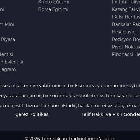
Kripto Eğitimi
Fx Tatil Takv
ni
Borsa Eğitimi
Kazanç Takvi
FX Isı Haritas
m Mini
Bankalar Fai
Hesaplayıcı
 Piyasa
Pozisyon Bo
i
Pivot Noktas
lentisi
Fibonacci He
 Eklentisi
elegram
ksek risk içerir ve yatırımınızın bir kısmını veya tamamını kaybe
lirli yönergeler yoktur. Broker araştırmalarına dayanan istatisti
 veya zararlar için hiçbir sorumluluk kabul etmez. Tüm kararlar b
ten azı kar elde etmektedir, geri kalanlar ise kayıplar ve kazançl
 bu yüzden finansal ve yatırım kararlarınızı en üst düzeyde dikka
ormu çeşitli hizmetler sunmaktadır; bazıları ücretsiz olup, uzma
areti yüksek risk içerir ve tüm yatırımcılar ve tüccarlar için uyg
r. Gelirlerimizi çeşitli yöntemlerle elde ediyoruz, bu da bize gerçe
Çerez Politikası
Telif Hakkı ve Fikir Gönde
lem yapmaya karar vermeden önce, yatırım hedeflerinizi dikkatlic
etlerden komisyonlar" ve "reklamlar" nedeniyle taraflı içerik ya
rı, broker tanıtımları, broker ve şirketlerle ortaklık programları, a
ha fazlası gibi birçok kanaldan elde ediyoruz. Bu, yatırımcıların ve 
© 2026 Tüm hakları TradingFinder'a aittir.