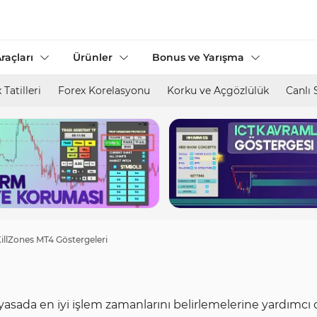
raçları
Ürünler
Bonus ve Yarışma
 Tatilleri
Forex Korelasyonu
Korku ve Açgözlülük
Canlı 
illZones MT4 Göstergeleri
iyasada en iyi işlem zamanlarını belirlemelerine yardımcı 