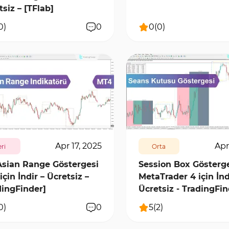
tsiz – [TFlab]
0
)
0
0
(
0
)
6076
0
3269
6988
0
Apr 17, 2025
Apr
eri
Orta
Asian Range Göstergesi
Session Box Gösterg
çin İndir – Ücretsiz –
MetaTrader 4 için İnd
dingFinder]
Ücretsiz - TradingFi
0
)
0
5
(
2
)