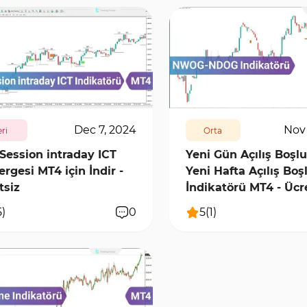
7133
1
622
7598
0
Dec 7, 2024
Nov 
eri
Orta
Session intraday ICT
Yeni Gün Açılış Boşl
ergesi MT4 için İndir -
Yeni Hafta Açılış Boş
tsiz
İndikatörü MT4 - Ücr
5
)
0
5
(
1
)