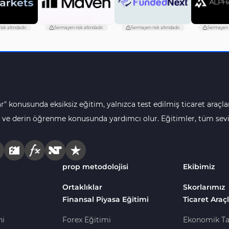
sk altındadır.
Sermayen risk altındadır.
Sermayen risk altındadır.
Sermayen r
r" konusunda eksiksiz eğitim, yalnızca test edilmiş ticaret araçlar
 ve derin öğrenme konusunda yardımcı olur. Eğitimler, tüm seviye
prop metodolojisi
Ekibimiz
Ortaklıklar
Skorlarımız
Finansal Piyasa Eğitimi
Ticaret Araçl
ni
Forex Eğitimi
Ekonomik Ta