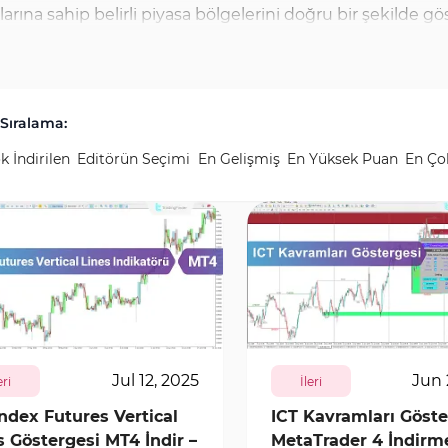
larına sahip belirli piyasa bölgelerini doğru bir şekilde g
nder'da, çeşitli Süreç ve Kill Zone Göstergelerini ücretsi
a Londra, New York ve Asya oturumları için zaman analizi 
ımlamanıza yardımcı olur.
Sıralama:
k İndirilen
Editörün Seçimi
En Gelişmiş
En Yüksek Puan
En Ço
6610
0
2393
29214
0
Jul 12, 2025
Jun 
eri
İleri
Index Futures Vertical
ICT Kavramları Göste
s Göstergesi MT4 İndir –
MetaTrader 4 İndirm