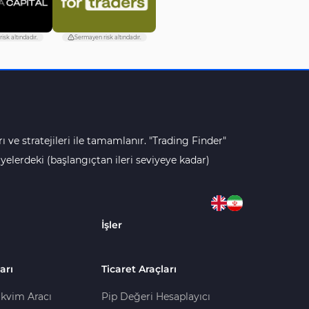
isk altındadır.
Sermayen risk altındadır.
ı ve stratejileri ile tamamlanır. "Trading Finder"
lerdeki (başlangıçtan ileri seviyeye kadar)
İşler
arı
Ticaret Araçları
kvim Aracı
Pip Değeri Hesaplayıcı