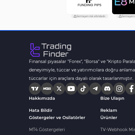
MACD Göstergeleri
15
MetaTrader 4 için
Sermayen risk altındadır.
Sermayen ri
Pivot and Fraktallar MT4
28
Göstergeleri
Para Birimi Gücü MT4
112
Göstergeleri
Intraday MT4 Göstergeleri
344
Finansal piyasalar "Forex", "Borsa" ve "Kripto Parala
deneyimiyle, tüccar ve yatırımcılara doğru anlama
MetaTrader 4’te
1
DrawdownGöstergeleri
tüccarlar için araçlara dayalı olarak tasarlanmıştır.
Binary Options MT4
19
Göstergeleri
Hakkımızda
Bize Ulaşın
Öncü MT4 Göstergeleri
75
Hata Bildir
Reklam
Akıllı Para MT4 Göstergeleri
74
Göstergeler ve Osilatörler
Ürünler
Destek ve Direnç MT4
MT4 Göstergeleri
TV-Webhook Mi
74
Göstergeleri