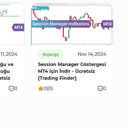
650
6446
0
11, 2024
Nov 14, 2024
Başlangıç
uğu ve
Session Manager Göstergesi
luğu
MT4 için İndir - Ücretsiz
etsiz
[Trading Finder]
0
0
(
0
)
0