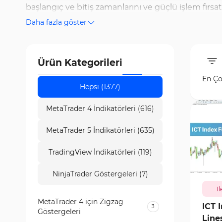
başlangıç ve bitiş zamanlarını ve güçlü işlem fırsat
Daha fazla göster
noktalarını belirlemenize yardımcı olur. Trading Fi
kullanabilirsiniz. Önemli ve temel araçlar arasınd
likidite alanlarını ve güçlü fiyat hareketlerini tan
Ürün Kategorileri
En Ço
Hepsi (1377)
MetaTrader 4 İndikatörleri (616)
MetaTrader 5 İndikatörleri (635)
TradingView İndikatörleri (119)
216
NinjaTrader Göstergeleri (7)
İl
MetaTrader 4 için Zigzag
ICT 
3
Göstergeleri
Line