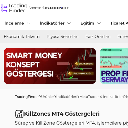
Sponsorlu
İnceleme
İndikatörler
Eğitim
Ticaret A
Ekonomik Takvim
Piyasa Seansları
Faiz Oranları
Forex
TradingFinder
Ürünler
İndikatörleri
MetaTrader 4 İndikatörleri
K
KillZones MT4 Göstergeleri
Süreç ve Kill Zone Göstergeleri MT4, işlemcilere p