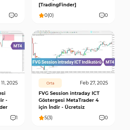
[TradingFinder]
0
0
(
0
)
0
571
7113
1
 11, 2025
Feb 27, 2025
Orta
esi
FVG Session intraday ICT
ir -
Göstergesi MetaTrader 4
nder
için İndir - Ücretsiz
1
5
(
3
)
0