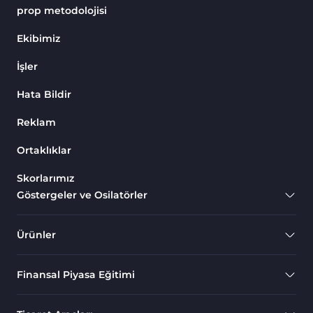
Göstergeleri
prop metodolojisi
Endeks MT4 Göstergeleri
291
Ekibimiz
MT4 için Order Book (Emir
1
İşler
Defteri) Göstergeleri
Hata Bildir
MetaTrader 4 için Fibonacci
2
Göstergeleri
Reklam
Swing Trading MT4
173
Göstergeleri
Ortaklıklar
Bantlar ve Kanallar MT4
Skorlarımız
54
Göstergeleri
Göstergeler ve Osilatörler
Kurumsal Hisse Piyasası MT4
285
Göstergeleri
Ürünler
MT4 için Hareketli Göstergeleri
22
Finansal Piyasa Eğitimi
Scalping MT4 Göstergeleri
320
Position Trading MT4
1