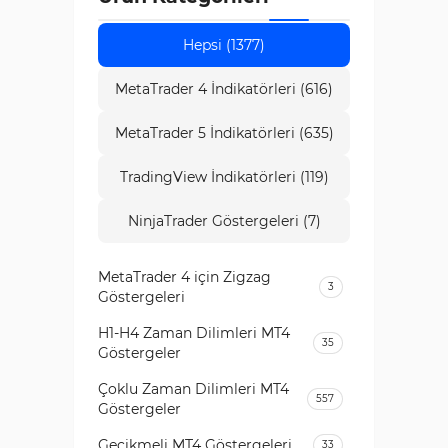
yönünü tahmin etmesine yardımcı olur. Bu
Hepsi (1377)
osilatör grubu, büyük piyasa katılımcılarının
gerçek emir davranışına dayalı stratejiler için
MetaTrader 4 İndikatörleri (616)
uygundur ve ücretsiz sürümleri Trading Finder’da
MetaTrader 5 İndikatörleri (635)
mevcuttur.
TradingView İndikatörleri (119)
NinjaTrader Göstergeleri (7)
MetaTrader 4 için Zigzag
3
Göstergeleri
H1-H4 Zaman Dilimleri MT4
35
Göstergeler
Çoklu Zaman Dilimleri MT4
557
Göstergeler
Gecikmeli MT4 Göstergeleri
33