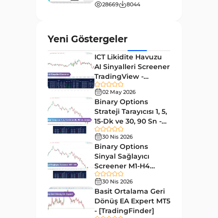
Momentum MT4 Göstergeleri
28669
8044
35
ve Osilatörler
MetaTrader 4 için Gann
1
Yeni Göstergeler
Göstergeleri
ICT Likidite Havuzu
Forward Piyasası MT4
177
AI Sinyalleri Screener
Göstergeleri
TradingView -
Döngüler MT4 Göstergeleri
[TradingFinder]
30
02 May 2026
Ücretsiz
Binary Options
Arz ve Talep MT4 Göstergeleri
15
Strateji Tarayıcısı 1, 5,
Kırılma MT4 Göstergeleri
15-Dk ve 30, 90 Sn -
95
[TradingFinder]
30 Nis 2026
Likidite MT4 Göstergeleri
68
Binary Options
Day Trading MT4 Göstergeleri
Sinyal Sağlayıcı
360
Screener M1-H4
Eğitimsel MT4 Göstergeleri
9
TradingView -
30 Nis 2026
[TradingFinder]
Volatilite MT4 Göstergeleri
Basit Ortalama Geri
83
Dönüş EA Expert MT5
Tersine MT4 Göstergeleri
498
- [TradingFinder]