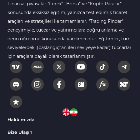
Finansal piyasalar "Forex", "Borsa" ve "Kripto Paralar"
Para Birimi Gücü MT4
112
Göstergeleri
konusunda eksiksiz eğitim, yalnızca test edilmiş ticaret
araçları ve stratejileri ile tamamlanır. "Trading Finder"
Intraday MT4 Göstergeleri
344
deneyimiyle, tüccar ve yatırımcılara doğru anlama ve
MetaTrader 4’te
1
derin öğrenme konusunda yardımcı olur. Eğitimler, tüm
DrawdownGöstergeleri
seviyelerdeki (başlangıçtan ileri seviyeye kadar) tüccarlar
Binary Options MT4
19
için araçlara dayalı olarak tasarlanmıştır.
Göstergeleri
Öncü MT4 Göstergeleri
75
Akıllı Para MT4 Göstergeleri
74
Destek ve Direnç MT4
74
Göstergeleri
Harmonik MT4 Göstergeleri
30
Aşırı Alım ve Aşırı Satım MT4
Hakkımızda
28
Göstergeleri
Bize Ulaşın
MetaTrader 4 için Haber (News)
2