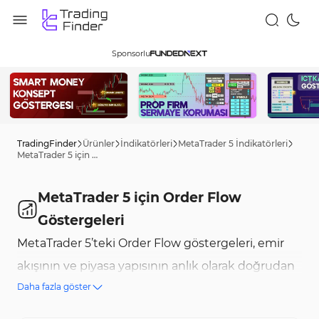
Sponsorlu
TradingFinder
Ürünler
İndikatörleri
MetaTrader 5 İndikatörleri
MetaTrader 5 için Order Flow Göstergeleri
MetaTrader 5 için Order Flow
Göstergeleri
MetaTrader 5’teki Order Flow göstergeleri, emir
akışının ve piyasa yapısının anlık olarak doğrudan
Daha fazla göster
izlenmesi için kullanılır. Bu göstergeler, Piyasa
Derinliği (Depth of Market) verilerini katmanlı bir