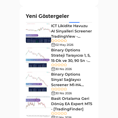
ve Osilatörler
MetaTrader 4 için Gann
1
Yeni Göstergeler
Göstergeleri
ICT Likidite Havuzu
Forward Piyasası MT4
177
AI Sinyalleri Screener
Göstergeleri
TradingView -
Döngüler MT4 Göstergeleri
[TradingFinder]
30
02 May 2026
Ücretsiz
Binary Options
Arz ve Talep MT4 Göstergeleri
15
Strateji Tarayıcısı 1, 5,
Kırılma MT4 Göstergeleri
15-Dk ve 30, 90 Sn -
95
[TradingFinder]
30 Nis 2026
Likidite MT4 Göstergeleri
68
Binary Options
Day Trading MT4 Göstergeleri
Sinyal Sağlayıcı
360
Screener M1-H4
Eğitimsel MT4 Göstergeleri
9
TradingView -
30 Nis 2026
[TradingFinder]
Volatilite MT4 Göstergeleri
Basit Ortalama Geri
83
Dönüş EA Expert MT5
Tersine MT4 Göstergeleri
498
- [TradingFinder]
Fiyat Hareketi MT4
22 Nis 2026