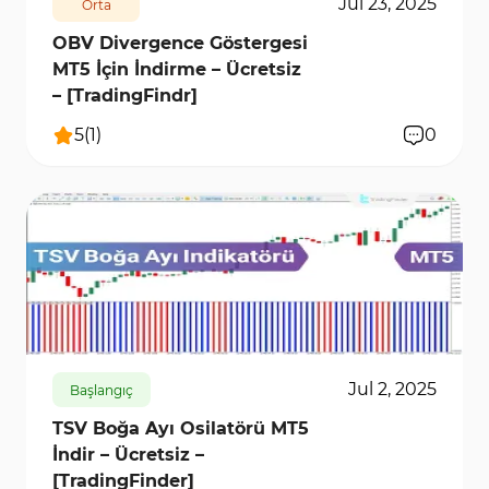
Jul 23, 2025
Orta
OBV Divergence Göstergesi
MT5 İçin İndirme – Ücretsiz
– [TradingFindr]
5
(
1
)
0
241
5788
0
Jul 2, 2025
Başlangıç
TSV Boğa Ayı Osilatörü MT5
İndir – Ücretsiz –
[TradingFinder]