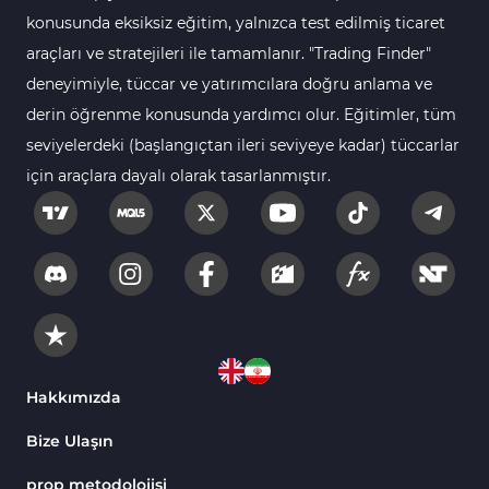
112
Göstergeleri
konusunda eksiksiz eğitim, yalnızca test edilmiş ticaret
araçları ve stratejileri ile tamamlanır. "Trading Finder"
Intraday MT4 Göstergeleri
344
deneyimiyle, tüccar ve yatırımcılara doğru anlama ve
MetaTrader 4’te
1
derin öğrenme konusunda yardımcı olur. Eğitimler, tüm
DrawdownGöstergeleri
seviyelerdeki (başlangıçtan ileri seviyeye kadar) tüccarlar
Binary Options MT4
19
için araçlara dayalı olarak tasarlanmıştır.
Göstergeleri
Öncü MT4 Göstergeleri
75
Akıllı Para MT4 Göstergeleri
74
Destek ve Direnç MT4
74
Göstergeleri
Harmonik MT4 Göstergeleri
30
Aşırı Alım ve Aşırı Satım MT4
Hakkımızda
28
Göstergeleri
Bize Ulaşın
MetaTrader 4 için Haber (News)
2
Göstergeleri
prop metodolojisi