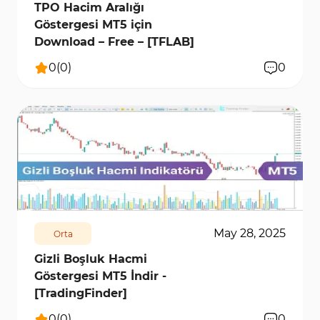
TPO Hacim Aralığı
Göstergesi MT5 için
Download – Free – [TFLAB]
0
(
0
)
0
426
5762
0
May 28, 2025
Orta
Gizli Boşluk Hacmi
Göstergesi MT5 İndir -
[TradingFinder]
0
(
0
)
0