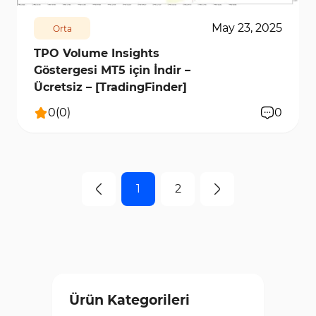
May 23, 2025
Orta
TPO Volume Insights
Göstergesi MT5 için İndir –
Ücretsiz – [TradingFinder]
0
(
0
)
0
1
2
Ürün Kategorileri