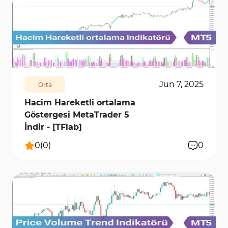
647
7483
0
Jun 7, 2025
Orta
Hacim Hareketli ortalama
Göstergesi MetaTrader 5
İndir - [TFlab]
0
(
0
)
0
218
5948
0