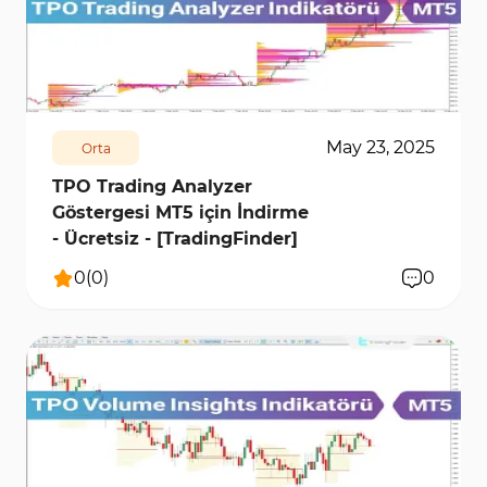
510
6286
0
May 23, 2025
Orta
TPO Trading Analyzer
Göstergesi MT5 için İndirme
- Ücretsiz - [TradingFinder]
0
(
0
)
0
662
6129
0