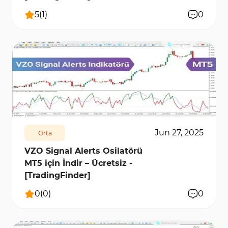
5
(
1
)
0
249
7241
0
Jun 27, 2025
Orta
VZO Signal Alerts Osilatörü
MT5 için İndir – Ücretsiz -
[TradingFinder]
0
(
0
)
0