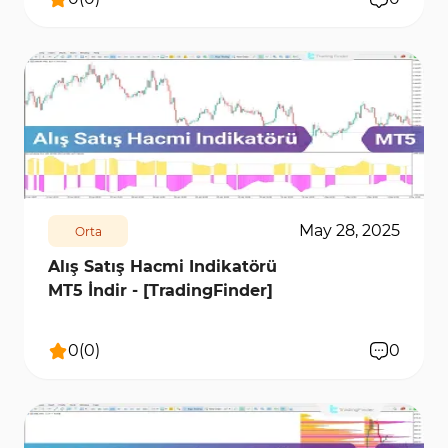
481
7807
0
May 28, 2025
Orta
Alış Satış Hacmi Indikatörü
MT5 İndir - [TradingFinder]
0
(
0
)
0