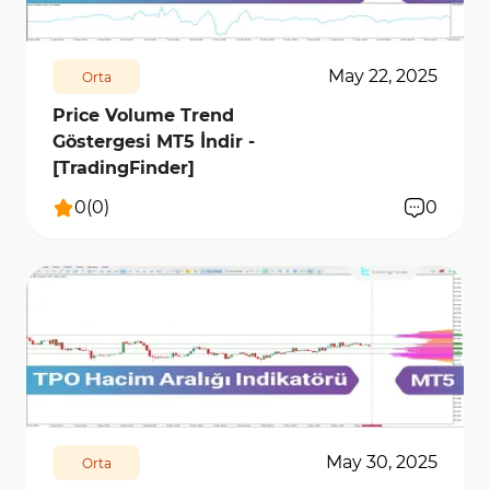
May 22, 2025
Orta
Price Volume Trend
Göstergesi MT5 İndir -
[TradingFinder]
0
(
0
)
0
617
7229
0
May 30, 2025
Orta