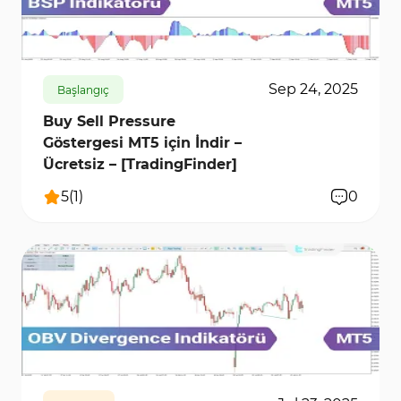
463
6274
0
Sep 24, 2025
Başlangıç
Buy Sell Pressure
Göstergesi MT5 için İndir –
Ücretsiz – [TradingFinder]
5
(
1
)
0
452
6634
0