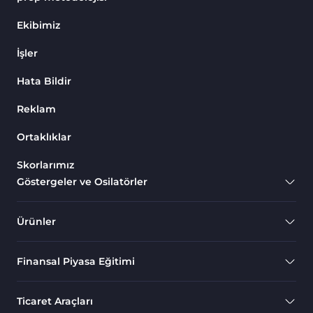
Endeks MT4 Göstergeleri
291
Ekibimiz
MT4 için Order Book (Emir
1
İşler
Defteri) Göstergeleri
Hata Bildir
MetaTrader 4 için Fibonacci
2
Göstergeleri
Reklam
Swing Trading MT4
173
Göstergeleri
Ortaklıklar
Bantlar ve Kanallar MT4
Skorlarımız
54
Göstergeleri
Göstergeler ve Osilatörler
Kurumsal Hisse Piyasası MT4
285
Göstergeleri
Ürünler
MT4 için Hareketli Göstergeleri
22
Finansal Piyasa Eğitimi
Scalping MT4 Göstergeleri
320
Position Trading MT4
1
Ticaret Araçları
Göstergeleri