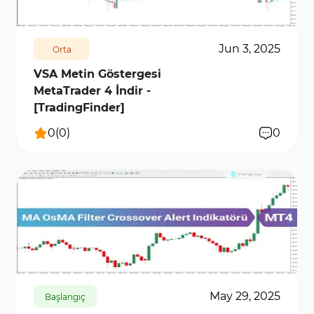
Jun 3, 2025
Orta
VSA Metin Göstergesi
MetaTrader 4 İndir -
[TradingFinder]
0
(
0
)
0
208
5567
0
May 29, 2025
Başlangıç