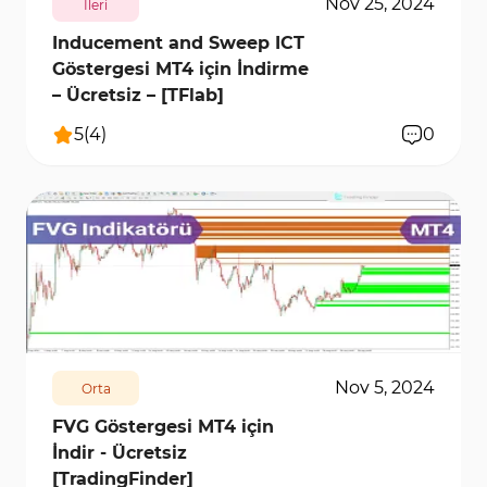
Nov 25, 2024
İleri
Inducement and Sweep ICT
Göstergesi MT4 için İndirme
– Ücretsiz – [TFlab]
5
(
4
)
0
4674
12500
0
Nov 5, 2024
Orta
FVG Göstergesi MT4 için
İndir - Ücretsiz
[TradingFinder]