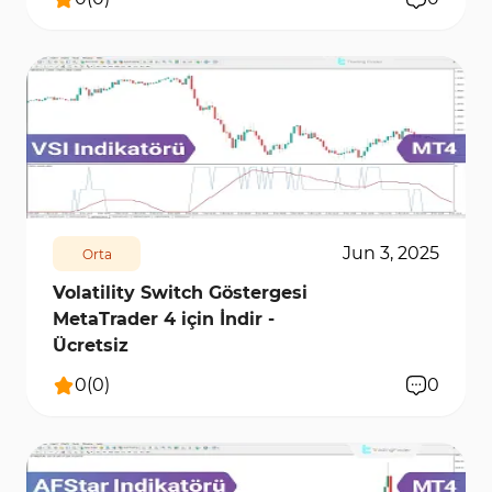
269
6459
0
Jun 3, 2025
Orta
Volatility Switch Göstergesi
MetaTrader 4 için İndir -
Ücretsiz
0
(
0
)
0