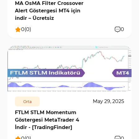
MA OsMA Filter Crossover
Alert Göstergesi MT4 için
indir – Ücretsiz
0
(
0
)
0
171
6421
0
May 29, 2025
Orta
FTLM STLM Momentum
Göstergesi MetaTrader 4
İndir - [TradingFinder]
0
(
0
)
0