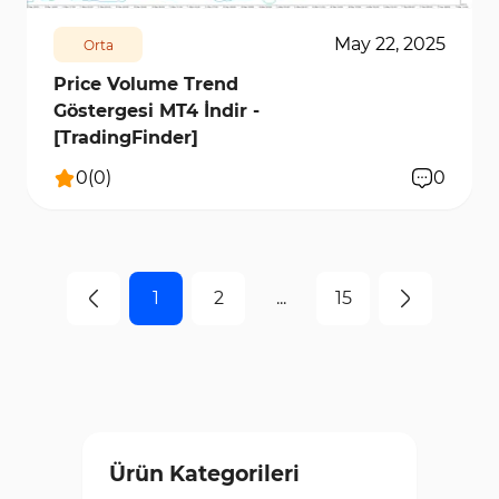
May 22, 2025
Orta
Price Volume Trend
Göstergesi MT4 İndir -
[TradingFinder]
0
(
0
)
0
1
2
...
15
Ürün Kategorileri