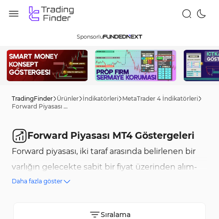
Sponsorlu
TradingFinder
Ürünler
İndikatörleri
MetaTrader 4 İndikatörleri
Forward Piyasası MT4 Göstergeleri
Forward Piyasası MT4 Göstergeleri
Forward piyasası, iki taraf arasında belirlenen bir
varlığın gelecekte sabit bir fiyat üzerinden alım-
Daha fazla göster
satımını içeren özel finansal sözleşmelerden
oluşur. Vadeli işlem piyasasının aksine, standart
sözleşmeler içermez ve genellikle banka içi
Sıralama