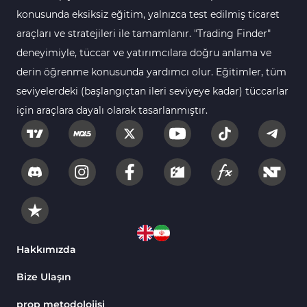
112
Göstergeleri
konusunda eksiksiz eğitim, yalnızca test edilmiş ticaret
araçları ve stratejileri ile tamamlanır. "Trading Finder"
Intraday MT4 Göstergeleri
344
deneyimiyle, tüccar ve yatırımcılara doğru anlama ve
MetaTrader 4’te
1
derin öğrenme konusunda yardımcı olur. Eğitimler, tüm
DrawdownGöstergeleri
seviyelerdeki (başlangıçtan ileri seviyeye kadar) tüccarlar
Binary Options MT4
19
için araçlara dayalı olarak tasarlanmıştır.
Göstergeleri
Öncü MT4 Göstergeleri
75
Akıllı Para MT4 Göstergeleri
74
Destek ve Direnç MT4
74
Göstergeleri
Harmonik MT4 Göstergeleri
30
Aşırı Alım ve Aşırı Satım MT4
Hakkımızda
28
Göstergeleri
Bize Ulaşın
MetaTrader 4 için Haber (News)
2
Göstergeleri
prop metodolojisi