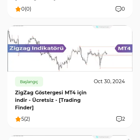
0
(
0
)
0
990
13844
0
Oct 30, 2024
Başlangıç
ZigZag Göstergesi MT4 için
indir - Ücretsiz - [Trading
Finder]
5
(
2
)
2