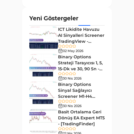
ve Osilatörler
MetaTrader 4 için Gann
1
Yeni Göstergeler
Göstergeleri
ICT Likidite Havuzu
Forward Piyasası MT4
177
AI Sinyalleri Screener
Göstergeleri
TradingView -
Döngüler MT4 Göstergeleri
[TradingFinder]
30
02 May 2026
Ücretsiz
Binary Options
Arz ve Talep MT4 Göstergeleri
15
Strateji Tarayıcısı 1, 5,
Kırılma MT4 Göstergeleri
15-Dk ve 30, 90 Sn -
95
[TradingFinder]
30 Nis 2026
Likidite MT4 Göstergeleri
68
Binary Options
Day Trading MT4 Göstergeleri
Sinyal Sağlayıcı
360
Screener M1-H4
Eğitimsel MT4 Göstergeleri
9
TradingView -
30 Nis 2026
[TradingFinder]
Volatilite MT4 Göstergeleri
Basit Ortalama Geri
83
Dönüş EA Expert MT5
Tersine MT4 Göstergeleri
498
- [TradingFinder]
Fiyat Hareketi MT4
22 Nis 2026