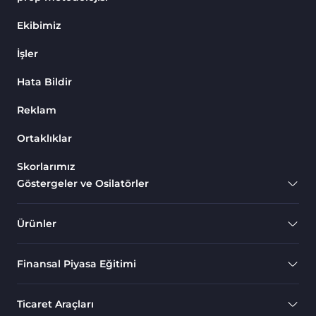
Endeks MT4 Göstergeleri
291
Ekibimiz
MT4 için Order Book (Emir
1
İşler
Defteri) Göstergeleri
Hata Bildir
MetaTrader 4 için Fibonacci
2
Göstergeleri
Reklam
Swing Trading MT4
173
Göstergeleri
Ortaklıklar
Bantlar ve Kanallar MT4
Skorlarımız
54
Göstergeleri
Göstergeler ve Osilatörler
Kurumsal Hisse Piyasası MT4
285
Göstergeleri
Ürünler
MT4 için Hareketli Göstergeleri
22
Finansal Piyasa Eğitimi
Scalping MT4 Göstergeleri
320
Position Trading MT4
1
Ticaret Araçları
Göstergeleri