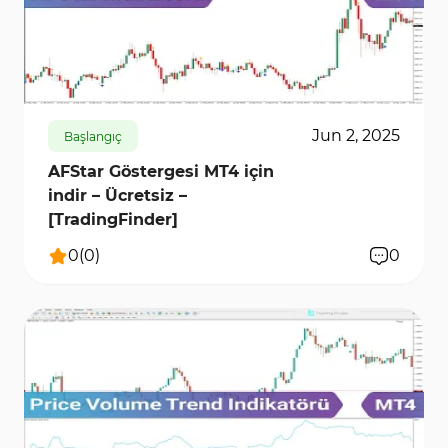
154
6545
0
Jun 2, 2025
Başlangıç
AFStar Göstergesi MT4 için
indir – Ücretsiz –
[TradingFinder]
0
(
0
)
0
262
5809
0