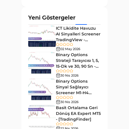
ve Osilatörler
MetaTrader 4 için Gann
1
Yeni Göstergeler
Göstergeleri
ICT Likidite Havuzu
Forward Piyasası MT4
177
AI Sinyalleri Screener
Göstergeleri
TradingView -
Döngüler MT4 Göstergeleri
[TradingFinder]
30
02 May 2026
Ücretsiz
Binary Options
Arz ve Talep MT4 Göstergeleri
15
Strateji Tarayıcısı 1, 5,
Kırılma MT4 Göstergeleri
15-Dk ve 30, 90 Sn -
95
[TradingFinder]
30 Nis 2026
Likidite MT4 Göstergeleri
68
Binary Options
Day Trading MT4 Göstergeleri
Sinyal Sağlayıcı
360
Screener M1-H4
Eğitimsel MT4 Göstergeleri
9
TradingView -
30 Nis 2026
[TradingFinder]
Volatilite MT4 Göstergeleri
Basit Ortalama Geri
83
Dönüş EA Expert MT5
Tersine MT4 Göstergeleri
498
- [TradingFinder]
Fiyat Hareketi MT4
22 Nis 2026