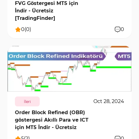
FVG Göstergesi MT5 için
İndir - Ücretsiz
[TradingFinder]
0
(
0
)
0
4677
9644
0
Oct 28, 2024
İleri
Order Block Refined (OBR)
göstergesi Akıllı Para ve ICT
için MT5 İndir - Ücretsiz
5
(
2
)
0