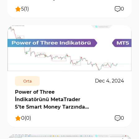
Ücretsiz
5
(
1
)
0
4265
11311
0
Dec 4, 2024
Orta
Power of Three
İndikatörünü MetaTrader
5’te Smart Money Tarzında
İndir - Ücretsiz
0
(
0
)
0