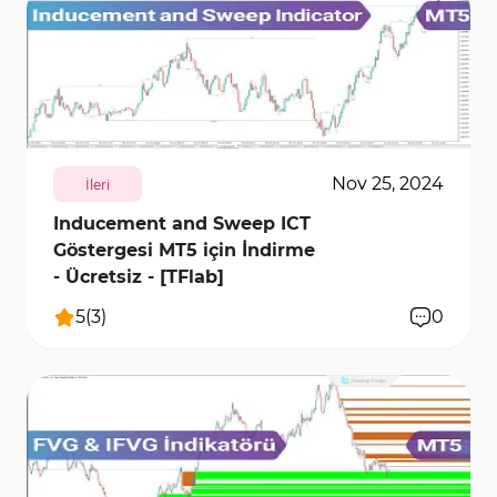
4079
10929
0
Nov 25, 2024
İleri
Inducement and Sweep ICT
Göstergesi MT5 için İndirme
- Ücretsiz - [TFlab]
5
(
3
)
0
2391
10108
0