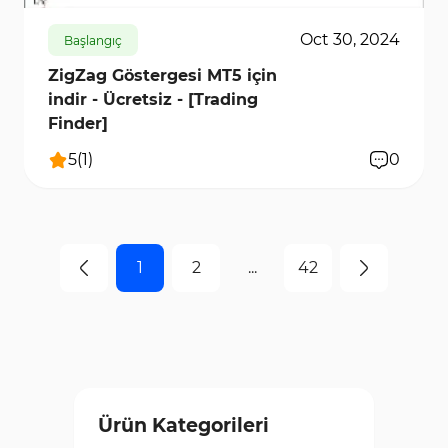
Oct 30, 2024
Başlangıç
ZigZag Göstergesi MT5 için
indir - Ücretsiz - [Trading
Finder]
5
(
1
)
0
1
2
...
42
Ürün Kategorileri