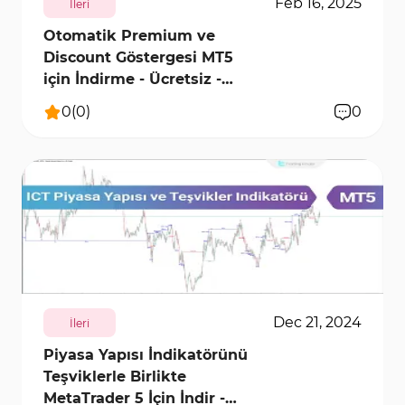
Feb 16, 2025
İleri
Otomatik Premium ve
Discount Göstergesi MT5
için İndirme - Ücretsiz -
[TFlab]
0
(
0
)
0
4882
10098
1
Dec 21, 2024
İleri
Piyasa Yapısı İndikatörünü
Teşviklerle Birlikte
MetaTrader 5 İçin İndir -