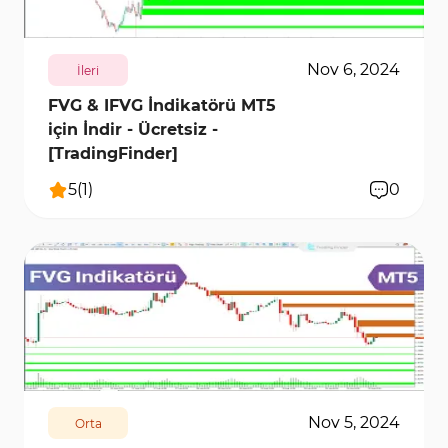
Nov 6, 2024
İleri
FVG & IFVG İndikatörü MT5
için İndir - Ücretsiz -
[TradingFinder]
5
(
1
)
0
7895
19965
0
Nov 5, 2024
Orta