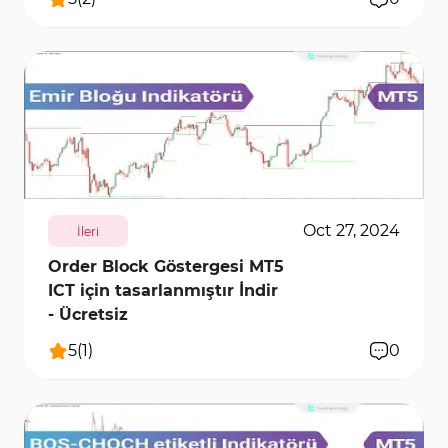
4782
28427
0
Oct 27, 2024
İleri
Order Block Göstergesi MT5
ICT için tasarlanmıştır İndir
- Ücretsiz
5
(
1
)
0