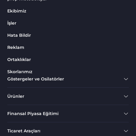
Endeks MT4 Göstergeleri
291
Ekibimiz
MT4 için Order Book (Emir
1
İşler
Defteri) Göstergeleri
Hata Bildir
MetaTrader 4 için Fibonacci
2
Göstergeleri
Reklam
Swing Trading MT4
173
Göstergeleri
Ortaklıklar
Bantlar ve Kanallar MT4
Skorlarımız
54
Göstergeleri
Göstergeler ve Osilatörler
Kurumsal Hisse Piyasası MT4
285
Göstergeleri
Ürünler
MT4 için Hareketli Göstergeleri
22
Finansal Piyasa Eğitimi
Scalping MT4 Göstergeleri
320
Position Trading MT4
1
Ticaret Araçları
Göstergeleri