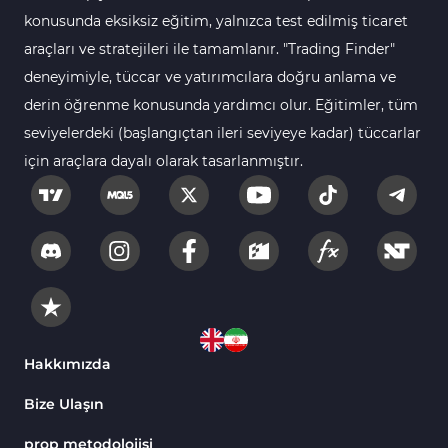
112
Göstergeleri
konusunda eksiksiz eğitim, yalnızca test edilmiş ticaret
araçları ve stratejileri ile tamamlanır. "Trading Finder"
Intraday MT4 Göstergeleri
344
deneyimiyle, tüccar ve yatırımcılara doğru anlama ve
MetaTrader 4’te
1
derin öğrenme konusunda yardımcı olur. Eğitimler, tüm
DrawdownGöstergeleri
seviyelerdeki (başlangıçtan ileri seviyeye kadar) tüccarlar
Binary Options MT4
19
için araçlara dayalı olarak tasarlanmıştır.
Göstergeleri
Öncü MT4 Göstergeleri
75
Akıllı Para MT4 Göstergeleri
74
Destek ve Direnç MT4
74
Göstergeleri
Harmonik MT4 Göstergeleri
30
Aşırı Alım ve Aşırı Satım MT4
Hakkımızda
28
Göstergeleri
Bize Ulaşın
MetaTrader 4 için Haber (News)
2
Göstergeleri
prop metodolojisi