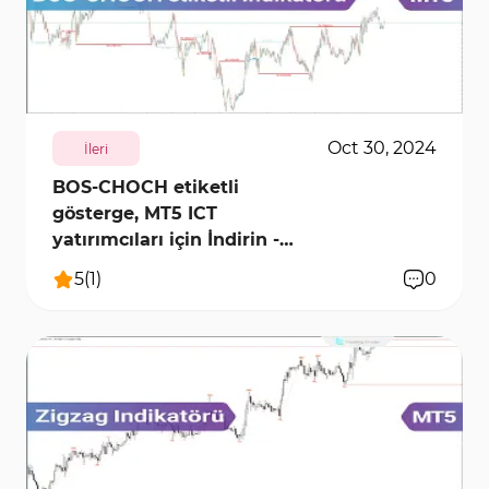
5936
10284
0
Oct 30, 2024
İleri
BOS-CHOCH etiketli
gösterge, MT5 ICT
yatırımcıları için İndirin -
Ücretsiz
5
(
1
)
0
2123
14274
0