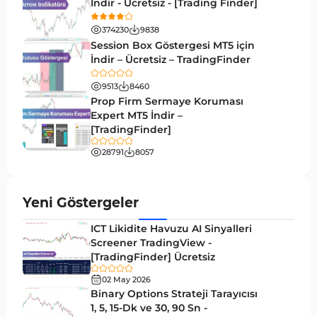
İndir - Ücretsiz - [Trading Finder]
Emtia MT5 Göstergeleri
229
374230
9838
MetaTrader 5’te Drawdown Göstergeleri
1
Session Box Göstergesi MT5 için
İndir – Ücretsiz – TradingFinder
Pivot and Fraktallar MT5 Göstergeleri
27
9513
8460
Forward MT5 Göstergeleri
176
Prop Firm Sermaye Koruması
Elliott Dalga Teorisi MT5 Göstergeleri
Expert MT5 İndir –
9
[TradingFinder]
Bantlar ve Kanallar MT5 Göstergeleri
54
28791
8057
MT5 için Hareketli Ortalama Göstergeleri
22
Yeniden Çizilmeyen MT5 Göstergeleri
25
Yeni Göstergeler
Giriş ve Çıkış MT5 Göstergeleri
44
ICT Likidite Havuzu AI Sinyalleri
Hacim MT5 Göstergeleri
Screener TradingView -
23
[TradingFinder] Ücretsiz
Gecikmeli MT5 Göstergeleri
33
02 May 2026
Swing Trading MT5 Göstergeleri
Binary Options Strateji Tarayıcısı
172
1, 5, 15-Dk ve 30, 90 Sn -