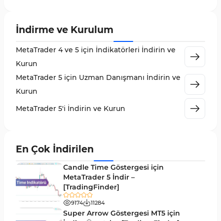
Likidite MT5 Göstergeleri
65
İndirme ve Kurulum
MetaTrader 5 için Order Flow Göstergeleri
1
MetaTrader 4 ve 5 için İndikatörleri İndirin ve
MetaTrader 5 için Expert Advisor (EA)
5
Kurun
MetaTrader 5 için Zigzag Göstergeleri
3
MetaTrader 5 için Uzman Danışmanı İndirin ve
Sinyal ve Tahmin MT5 Göstergeleri
232
Kurun
MetaTrader 5 için Volume Profile Göstergeleri
2
MetaTrader 5'i İndirin ve Kurun
Akıllı Para MT5 Göstergeleri
78
Grafik ve Klasik MT5 Göstergeleri
49
En Çok İndirilen
Binary Options MT5 Göstergeleri
19
Candle Time Göstergesi için
M1-M5 Zaman Dilimleri MT5 Göstergeler
MetaTrader 5 İndir –
35
[TradingFinder]
ICT MT5 Göstergeleri
96
9174
11284
MetaTrader 5 için VWAP Göstergeleri
2
Super Arrow Göstergesi MT5 için