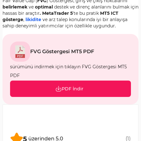
Fair Value Gap (
FVG
) Göstergesi, giriş ve çıkış noktalarını
belirlemek
ve
optimal
destek ve direnç alanlarını bulmak için
hassas bir araçtır
. MetaTrader 5
'te bu pratik
MT5 ICT
gösterge
,
likidite
ve arz talep konularında iyi bir anlayışa
sahip deneyimli yatırımcılar için özellikle uygundur.
FVG Göstergesi MT5 PDF
sürümünü indirmek için tıklayın FVG Göstergesi MT5
PDF
PDF İndir
5
üzerinden
5.0
(
1
)