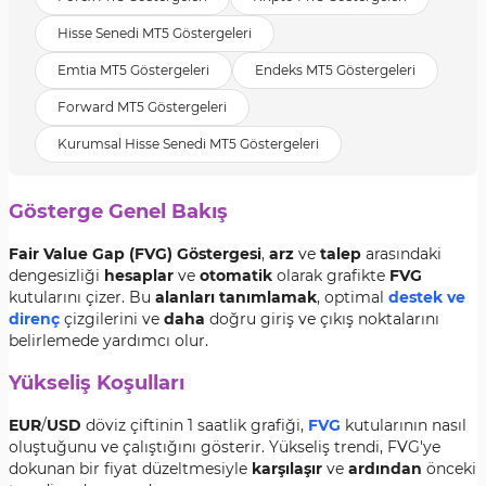
Hisse Senedi MT5 Göstergeleri
Emtia MT5 Göstergeleri
Endeks MT5 Göstergeleri
Forward MT5 Göstergeleri
Kurumsal Hisse Senedi MT5 Göstergeleri
Gösterge Genel Bakış
Fair Value Gap (FVG) Göstergesi
,
arz
ve
talep
arasındaki
dengesizliği
hesaplar
ve
otomatik
olarak grafikte
FVG
kutularını çizer. Bu
alanları tanımlamak
, optimal
destek ve
direnç
çizgilerini ve
daha
doğru giriş ve çıkış noktalarını
belirlemede yardımcı olur.
Yükseliş Koşulları
EUR
/
USD
döviz çiftinin 1 saatlik grafiği,
FVG
kutularının nasıl
oluştuğunu ve çalıştığını gösterir. Yükseliş trendi, FVG'ye
dokunan bir fiyat düzeltmesiyle
karşılaşır
ve
ardından
önceki