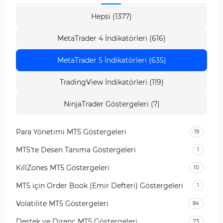
Hepsi (1377)
MetaTrader 4 İndikatörleri (616)
MetaTrader 5 İndikatörleri (635)
TradingView İndikatörleri (119)
NinjaTrader Göstergeleri (7)
Para Yönetimi MT5 Göstergeleri
19
MT5’te Desen Tanıma Göstergeleri
1
KillZones MT5 Göstergeleri
10
MT5 için Order Book (Emir Defteri) Göstergeleri
1
Volatilite MT5 Göstergeleri
84
Destek ve Direnç MT5 Göstergeleri
73