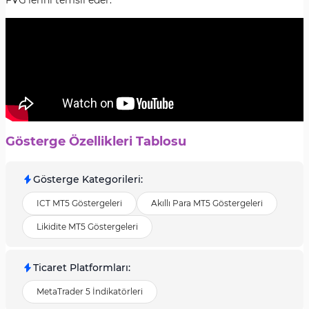
FVG'lerini temsil eder.
Gösterge Özellikleri Tablosu
Gösterge Kategorileri
:
ICT MT5 Göstergeleri
Akıllı Para MT5 Göstergeleri
Likidite MT5 Göstergeleri
Ticaret Platformları
:
MetaTrader 5 İndikatörleri