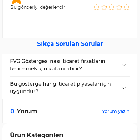
Bu gönderiyi değerlendir
Sıkça Sorulan Sorular
FVG Göstergesi nasıl ticaret fırsatlarını
belirlemek için kullanılabilir?
Bu gösterge, fiyat dengesizliği alanlarını çizer.
Yatırımcılar bu alanları analizlerinde kullanarak
Bu gösterge hangi ticaret piyasaları için
fiyatların FVG bölgelerine geri dönme olasılığını
uygundur?
değerlendirebilirler.
Fair Value Gap (FVG) Göstergesi, tüm ticaret
piyasalarında etkilidir.
0
Yorum
Yorum yazın
Ürün Kategorileri