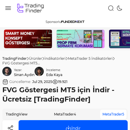
Sponsorlu
TradingFinder
Ürünler
İndikatörleri
MetaTrader 5 İndikatörleri
FVG Göstergesi MT5 için İndir - Ücretsiz [TradingFinder]
Yazar:
İnceleme:
Sinan Aydın
Eda Kaya
Güncelleme:
Jul 29, 2025
19.921
FVG Göstergesi MT5 için İndir -
Ücretsiz [TradingFinder]
TradingView
MetaTrader4
MetaTrader5
İndir