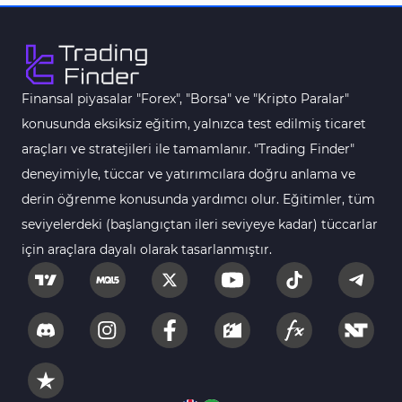
Vadeli İşlem MT5 Göstergeleri
16
Fast Scalping MT5 Göstergeleri
47
Gün İçi (Intraday) MT5 Göstergeleri
347
Finansal piyasalar "Forex", "Borsa" ve "Kripto Paralar"
Forex MT5 Göstergeleri
611
konusunda eksiksiz eğitim, yalnızca test edilmiş ticaret
Kurumsal Hisse Senedi MT5 Göstergeleri
araçları ve stratejileri ile tamamlanır. "Trading Finder"
276
deneyimiyle, tüccar ve yatırımcılara doğru anlama ve
Aralık Göstergeleri MT5 Göstergeleri
44
derin öğrenme konusunda yardımcı olur. Eğitimler, tüm
Hisse Senedi MT5 Göstergeleri
540
seviyelerdeki (başlangıçtan ileri seviyeye kadar) tüccarlar
Eğitimsel MT5 Göstergeleri
9
için araçlara dayalı olarak tasarlanmıştır.
Arz ve Talep MT5 Göstergeleri
15
Temel Analiz MT5 Göstergeleri
2
MetaTrader 5 için Yapay Zekâ (AI) Göstergeleri
5
MT5 için Piyasa Duyarlılığı Göstergeleri
1