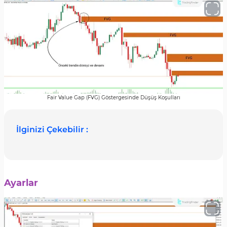
Fair Value Gap (FVG) Göstergesinde Düşüş Koşulları
İlginizi Çekebilir :
Ayarlar