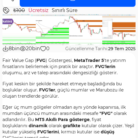
₺100
Ücretsiz
Sınırlı Süre
8bin
20bin
0
Güncellenme Tarihi:
29 Tem 2025
Fair Value Gap (
FVG
) Göstergesi,
MetaTrader 5
'te yatırım
fırsatlarını belirlemek için pratik bir araçtır.
FVG'lerin
oluşumu, arz ve talep arasındaki dengesizliği gösterir.
Fiyat keskin bir şekilde hareket etmeye başladığında bu
boşluklar oluşur.
FVG'ler
, güçlü mumlar ve Marubozu ile
oluşan trendlerde görülür.
Eğer üç mum gölgeler olmadan aynı yönde kapanırsa, ilk
mumdan üçüncü mumun arasındaki mesafe
"FVG"
olarak
adlandırılır. Bu
MT5
Akıllı Para gösterge
, fiyat
boşluklarını
dinamik
olarak
grafikte
kutular olarak çizer. Yeşil
kutular yükseliş
FVG'lerini
, kırmızı kutular ise
düşüş