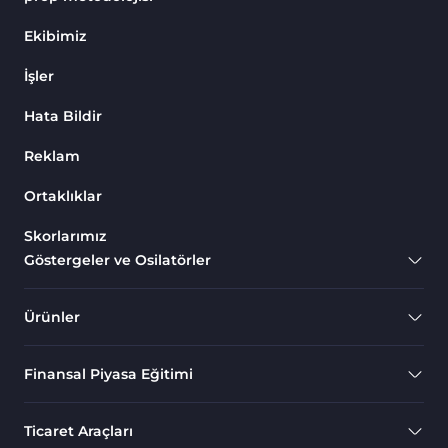
Endeks MT4 Göstergeleri
291
Ekibimiz
MT4 için Order Book (Emir
1
İşler
Defteri) Göstergeleri
Hata Bildir
MetaTrader 4 için Fibonacci
2
Göstergeleri
Reklam
Swing Trading MT4
173
Göstergeleri
Ortaklıklar
Bantlar ve Kanallar MT4
Skorlarımız
54
Göstergeleri
Göstergeler ve Osilatörler
Kurumsal Hisse Piyasası MT4
285
Göstergeleri
Ürünler
MT4 için Hareketli Göstergeleri
22
Finansal Piyasa Eğitimi
Scalping MT4 Göstergeleri
320
Position Trading MT4
1
Ticaret Araçları
Göstergeleri