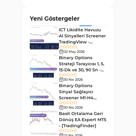
ve Osilatörler
MetaTrader 4 için Gann
1
Yeni Göstergeler
Göstergeleri
ICT Likidite Havuzu
Forward Piyasası MT4
177
AI Sinyalleri Screener
Göstergeleri
TradingView -
Döngüler MT4 Göstergeleri
[TradingFinder]
30
02 May 2026
Ücretsiz
Binary Options
Arz ve Talep MT4 Göstergeleri
15
Strateji Tarayıcısı 1, 5,
Kırılma MT4 Göstergeleri
15-Dk ve 30, 90 Sn -
95
[TradingFinder]
30 Nis 2026
Likidite MT4 Göstergeleri
68
Binary Options
Day Trading MT4 Göstergeleri
Sinyal Sağlayıcı
360
Screener M1-H4
Eğitimsel MT4 Göstergeleri
9
TradingView -
30 Nis 2026
[TradingFinder]
Volatilite MT4 Göstergeleri
Basit Ortalama Geri
83
Dönüş EA Expert MT5
Tersine MT4 Göstergeleri
498
- [TradingFinder]
Fiyat Hareketi MT4
22 Nis 2026