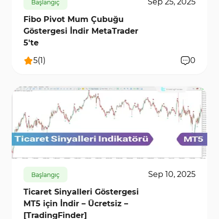
Sep 25, 2025
Başlangıç
Fibo Pivot Mum Çubuğu
Göstergesi İndir MetaTrader
5'te
5
(
1
)
0
1250
7088
0
Sep 10, 2025
Başlangıç
Ticaret Sinyalleri Göstergesi
MT5 için İndir – Ücretsiz –
[TradingFinder]