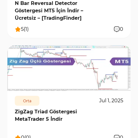
N Bar Reversal Detector
Göstergesi MT5 İçin İndir –
Ücretsiz – [TradingFinder]
5
(
1
)
0
1018
7151
0
Jul 1, 2025
Orta
ZigZag Triad Göstergesi
MetaTrader 5 İndir
0
(
0
)
0