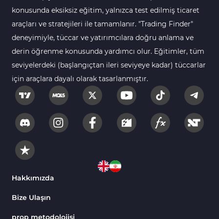
112
Göstergeleri
konusunda eksiksiz eğitim, yalnızca test edilmiş ticaret
araçları ve stratejileri ile tamamlanır. "Trading Finder"
Intraday MT4 Göstergeleri
344
deneyimiyle, tüccar ve yatırımcılara doğru anlama ve
MetaTrader 4’te
1
derin öğrenme konusunda yardımcı olur. Eğitimler, tüm
DrawdownGöstergeleri
seviyelerdeki (başlangıçtan ileri seviyeye kadar) tüccarlar
Binary Options MT4
19
için araçlara dayalı olarak tasarlanmıştır.
Göstergeleri
Öncü MT4 Göstergeleri
75
Akıllı Para MT4 Göstergeleri
74
Destek ve Direnç MT4
74
Göstergeleri
Harmonik MT4 Göstergeleri
30
Aşırı Alım ve Aşırı Satım MT4
Hakkımızda
28
Göstergeleri
Bize Ulaşın
MetaTrader 4 için Haber (News)
2
Göstergeleri
prop metodolojisi