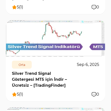
5
(
1
)
0
489
5941
0
Sep 6, 2025
Orta
Silver Trend Signal
Göstergesi MT5 için İndir –
Ücretsiz – [TradingFinder]
5
(
1
)
0