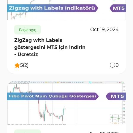
1311
10331
1
Oct 19, 2024
Başlangıç
ZigZag with Labels
göstergesini MT5 için indirin
- Ücretsiz
5
(
2
)
0
444
8032
0