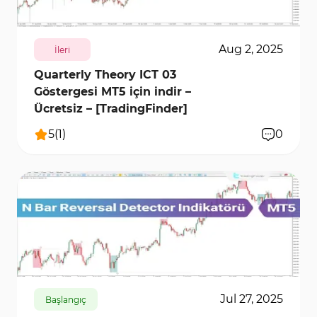
Aug 2, 2025
İleri
Quarterly Theory ICT 03
Göstergesi MT5 için indir –
Ücretsiz – [TradingFinder]
5
(
1
)
0
971
6133
0
Jul 27, 2025
Başlangıç