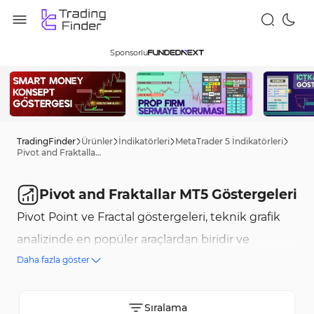
Sponsorlu
TradingFinder
Ürünler
İndikatörleri
MetaTrader 5 İndikatörleri
Pivot and Fraktallar MT5 Göstergeleri
Pivot and Fraktallar MT5 Göstergeleri
Pivot Point ve Fractal göstergeleri, teknik grafik
analizinde en popüler araçlardan biridir ve
Daha fazla göster
trader'ların dönüş noktalarını ve önemli fiyat
hareketlerini belirlemelerine yardımcı olur. Pivot
Noktaları, fiyatın çarpma ve dönüş yapma
Sıralama