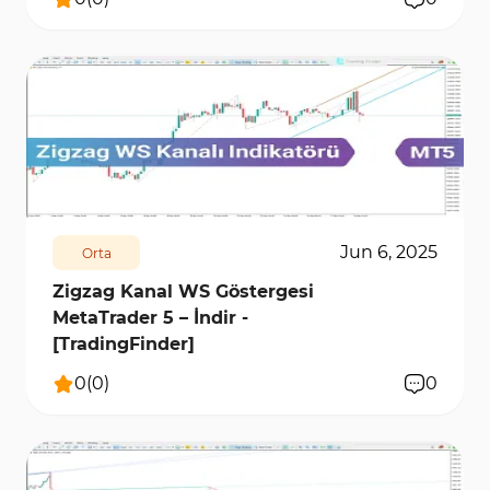
272
5858
0
Jun 6, 2025
Orta
Zigzag Kanal WS Göstergesi
MetaTrader 5 – İndir -
[TradingFinder]
0
(
0
)
0