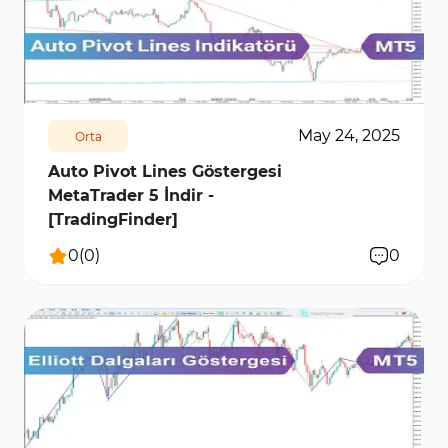
428
7766
0
May 24, 2025
Orta
Auto Pivot Lines Göstergesi
MetaTrader 5 İndir -
[TradingFinder]
0
(
0
)
0
2378
7327
0