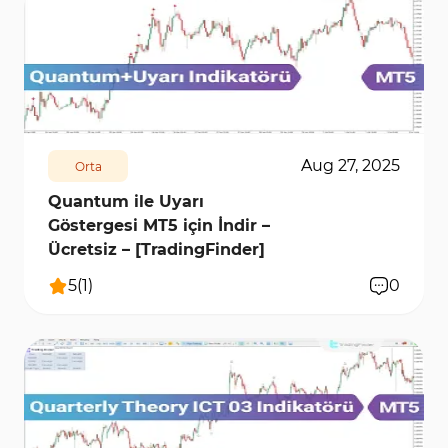
441
5968
0
Aug 27, 2025
Orta
Quantum ile Uyarı
Göstergesi MT5 için İndir –
Ücretsiz – [TradingFinder]
5
(
1
)
0
456
6109
0