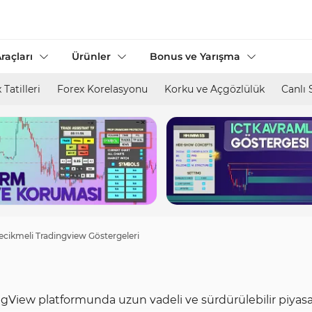
raçları
Ürünler
Bonus ve Yarışma
 Tatilleri
Forex Korelasyonu
Korku ve Açgözlülük
Canlı 
ecikmeli Tradingview Göstergeleri
ngView platformunda uzun vadeli ve sürdürülebilir piyasa