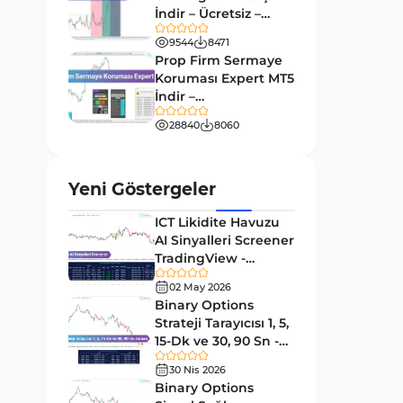
9
Göstergeleri
İndir – Ücretsiz –
TradingFinder
Giriş ve Çıkış MT4 Göstergeleri
9544
8471
46
Prop Firm Sermaye
Grafik ve Klasik MT4
Koruması Expert MT5
48
Göstergeleri
İndir –
[TradingFinder]
Momentum MT4 Göstergeleri
28840
8060
35
ve Osilatörler
MetaTrader 4 için Gann
1
Yeni Göstergeler
Göstergeleri
ICT Likidite Havuzu
Forward Piyasası MT4
177
AI Sinyalleri Screener
Göstergeleri
TradingView -
Döngüler MT4 Göstergeleri
[TradingFinder]
30
02 May 2026
Ücretsiz
Binary Options
Arz ve Talep MT4 Göstergeleri
15
Strateji Tarayıcısı 1, 5,
Kırılma MT4 Göstergeleri
15-Dk ve 30, 90 Sn -
95
[TradingFinder]
30 Nis 2026
Likidite MT4 Göstergeleri
68
Binary Options