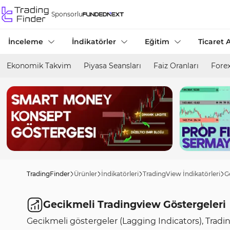
Sponsorlu
İnceleme
İndikatörler
Eğitim
Ticaret A
Ekonomik Takvim
Piyasa Seansları
Faiz Oranları
Forex
TradingFinder
Ürünler
İndikatörleri
TradingView İndikatörleri
G
Gecikmeli Tradingview Göstergeleri
Gecikmeli göstergeler (Lagging Indicators), Tradi