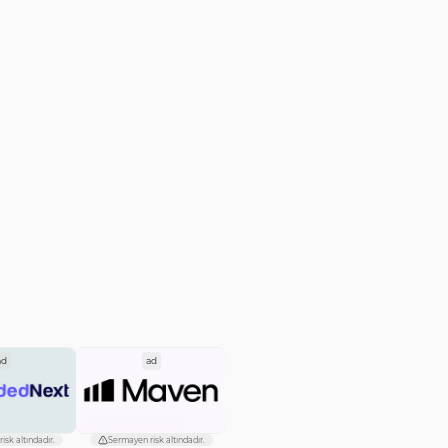
ad
ad
isk altındadır.
Sermayen risk altındadır.