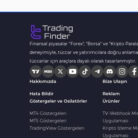
MACD Göstergeleri
15
MetaTrader 4 için
Pivot and Fraktallar MT4
28
Göstergeleri
Finansal piyasalar "Forex", "Borsa" ve "Kripto Parala
Para Birimi Gücü MT4
112
Göstergeleri
deneyimiyle, tüccar ve yatırımcılara doğru anlama
tüccarlar için araçlara dayalı olarak tasarlanmıştır.
Intraday MT4 Göstergeleri
344
MetaTrader 4’te
1
DrawdownGöstergeleri
Hakkımızda
Bize Ulaşın
Binary Options MT4
19
Hata Bildir
Reklam
Göstergeleri
Göstergeler ve Osilatörler
Ürünler
Öncü MT4 Göstergeleri
75
MT4 Göstergeleri
TV-Webhook Mi
Akıllı Para MT4 Göstergeleri
74
MT5 Göstergeleri
Uygulaması
TradingView Göstergeleri
Kripto İzleme Mi
Destek ve Direnç MT4
74
Göstergeleri
Uygulaması