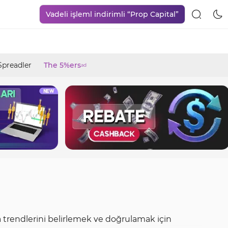
Vadeli işleml indirimli “Prop Capital”
Spreadler
The 5%ers
ad
 trendlerini belirlemek ve doğrulamak için