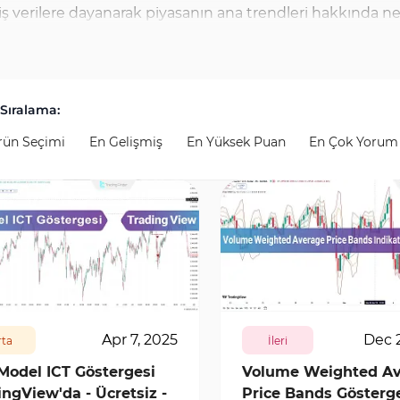
miş verilere dayanarak piyasanın ana trendleri hakkında
oving Average (TEMA) ve Smoothed Moving Average (SMMA) 
üsünü azaltarak ve temel fiyat hareketlerine odaklanarak an
A) ve Weighted Moving Average (WMA) gibi gelişmiş geci
Sıralama:
ş noktalarının tespiti için oldukça faydalıdır. Bu gösterg
rün Seçimi
En Gelişmiş
En Yüksek Puan
En Çok Yorum
unarak yatırımcıların trend piyasalarında daha doğru kararl
9
0
7838
3
Apr 7, 2025
Dec 
ta
İleri
Model ICT Göstergesi
Volume Weighted Av
ingView'da - Ücretsiz -
Price Bands Gösterg