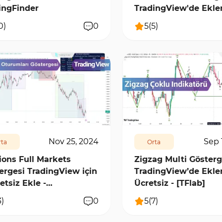
ingFinder
TradingView'de Ekl
0
)
0
5
(
5
)
4
1
16530
2
Nov 25, 2024
Sep 
ta
Orta
ions Full Markets
Zigzag Multi Gösterg
ergesi TradingView için
TradingView’de Ekle
etsiz Ekle -
Ücretsiz - [TFlab]
dingFinder]
3
)
0
5
(
7
)