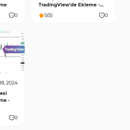
eme
TradingView'de Ekleme -
Ücretsiz
0
5
(
5
)
0
18, 2024
esi
me -
0