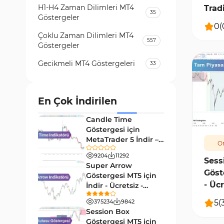
H1-H4 Zaman Dilimleri MT4
Trad
35
Göstergeler
0
(
Çoklu Zaman Dilimleri MT4
557
Göstergeler
Gecikmeli MT4 Göstergeleri
33
Temel Analiz MT4 Göstergeleri
2
Kripto MT4 Göstergeleri
En Çok İndirilen
543
875
Vadeli İşlem Piyasası MT4
Candle Time
18
Göstergeleri
Göstergesi için
MetaTrader 5 İndir –
Or
Emtia Piyasası MT4
[TradingFinder]
232
Göstergeleri
9204
11292
Sess
Super Arrow
Göst
MetaTrader 4 için Volume
Göstergesi MT5 için
2
Profile Göstergeleri
- Ücr
İndir - Ücretsiz -
[Trading Finder]
[Tra
KillZones MT4 Göstergeleri
5
(
375234
9842
10
Session Box
Elliott Dalga Teorisi MT4
Göstergesi MT5 için