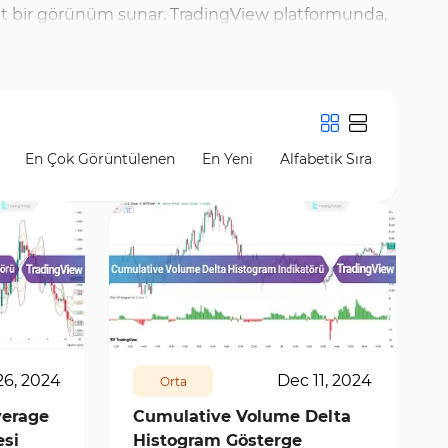
 net bir görünüm sunar. TradingView platformunda,
gibi göstergeler, uzun vadeli trend analizi için
aliz doğruluğunu artırır. Ayrıca, Trading Finder
kmeli göstergeler sunar. Bu araçlar, özellikle
elerin MACD Histogram ve RSI Moving Average gibi
En Çok Görüntülenen
En Yeni
Alfabetik Sıra
ar almasını sağlar.
8955
2
26, 2024
Dec 11, 2024
Orta
erage
Cumulative Volume Delta
esi
Histogram Gösterge