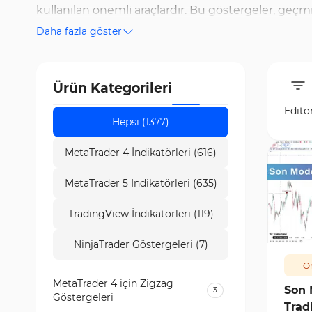
kullanılan önemli araçlardır. Bu göstergeler, geç
Daha fazla göster
Hull Moving Average (HMA), Triple Exponential M
yaygın olarak kullanılır. Bu araçlar, piyasa gürült
web sitesi, Kaufman Adaptive Moving Average (KAM
Ürün Kategorileri
kararlı trendlerin belirlenmesi ve ideal giriş-çıkı
Editö
araçlarla birleştirilmesi, daha kapsamlı analizler s
Hepsi (1377)
MetaTrader 4 İndikatörleri (616)
MetaTrader 5 İndikatörleri (635)
TradingView İndikatörleri (119)
982
NinjaTrader Göstergeleri (7)
Or
MetaTrader 4 için Zigzag
Son 
3
Göstergeleri
Trad