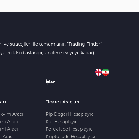
ı ve stratejileri ile tamamlanır. "Trading Finder"
lerdeki (başlangıçtan ileri seviyeye kadar)
İşler
arı
Ticaret Araçları
kvim Aracı
Pip Değeri Hesaplayıcı
imi Aracı
Kâr Hesaplayıcı
mi Aracı
Forex İade Hesaplayıcı
ı Aracı
Kripto İade Hesaplayıcı