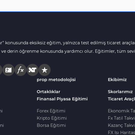
r" konusunda eksiksiz eğitim, yalnızca test edilmiş ticaret araçlar
 ve derin öğrenme konusunda yardımcı olur. Eğitimler, tüm seviye
prop metodolojisi
Ekibimiz
Ortaklıklar
Skorlarımız
Finansal Piyasa Eğitimi
Ticaret Araçl
ni
Forex Eğitimi
Ekonomik Ta
Kripto Eğitimi
Fx Tatil Takv
ni
Borsa Eğitimi
Kazanç Takvi
FX Isı Haritas