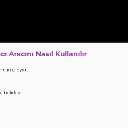
ı Aracını Nasıl Kullanılır
mları izleyin:
 belirleyin;