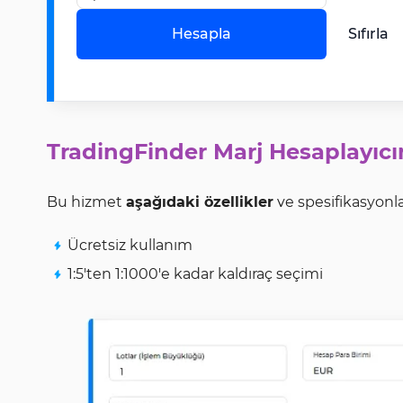
Hesapla
Sıfırla
TradingFinder Marj Hesaplayıcın
Bu hizmet
aşağıdaki özellikler
ve spesifikasyonl
Ücretsiz kullanım
1:5'ten 1:1000'e kadar kaldıraç seçimi