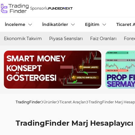
Sponsorlu
İnceleme
İndikatörler
Eğitim
Ticaret A
Ekonomik Takvim
Piyasa Seansları
Faiz Oranları
Forex
TradingFinder
Ürünler
Ticaret Araçları
TradingFinder Marj Hesapla
TradingFinder Marj Hesaplayıcı 