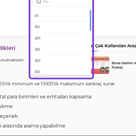
 1:5'lik minimum ve 1:1000'lik maksimum kaldıraç sunar
ital para birimleri ve emtiaları kapsama
 çekme
 seçenek
eri arasında arama yapabilme