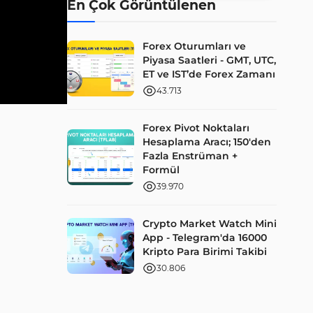
En Çok Görüntülenen
Forex Oturumları ve
Piyasa Saatleri - GMT, UTC,
ET ve IST’de Forex Zamanı
43.713
Forex Pivot Noktaları
Hesaplama Aracı; 150'den
Fazla Enstrüman +
Formül
39.970
Crypto Market Watch Mini
App - Telegram'da 16000
Kripto Para Birimi Takibi
30.806