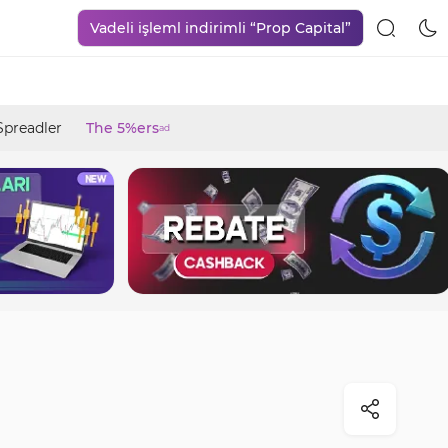
Vadeli işleml indirimli “Prop Capital”
Spreadler
The 5%ers
ad