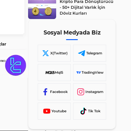
Kripto Para Dönüştürücü
- 50+ Dijital Varlık İçin
Döviz Kurları
Sosyal Medyada Biz
X(Twitter)
Telegram
Mql5
TradingView
Facebook
Instagram
Youtube
Tik Tok