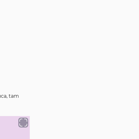
şlem Hacmi} \times \text{Sembol Fiyatı}}{\text{Kaldı
ıca, tam