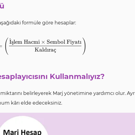
lü
 aşağıdaki formüle göre hesaplar:
˙
(
)
\textbf{Marj Miktarı} = \left(\frac{\text{İ
I
¸
s
lem Hacmi
×
Sembol Fiyat
ı
=
Kald
ı
ra
¸
c
saplayıcısını Kullanmalıyız?
j miktarını belirleyerek Marj yönetimine yardımcı olur. Ayr
imum kârı elde edeceksiniz.