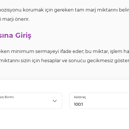
r pozisyonu korumak için gereken tam marj miktarını belir
 marjı önerir.
ına Giriş
reken minimum sermayeyi ifade eder; bu miktar, işlem hac
miktarını sizin için hesaplar ve sonucu gecikmesiz gösteri
ra Birimi
Kaldıraç