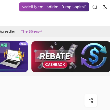
Vadeli işleml indirimli “Prop Capital”
Spreadler
The 5%ers
ad