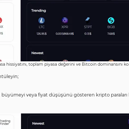
asa hissiyatını, toplam piyasa değerini ve Bitcoin dominansını ko
ntüleyin;
 büyümeyi veya fiyat düşüşünü gösteren kripto paraları 