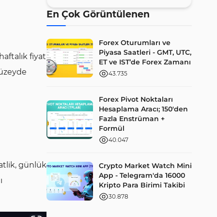
En Çok Görüntülenen
Forex Oturumları ve
Piyasa Saatleri - GMT, UTC,
aftalık fiyat
ET ve IST’de Forex Zamanı
 düzeyde
43.735
Forex Pivot Noktaları
Hesaplama Aracı; 150'den
Fazla Enstrüman +
Formül
40.047
atlik, günlük
Crypto Market Watch Mini
App - Telegram'da 16000
ı
Kripto Para Birimi Takibi
30.878