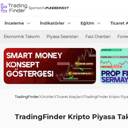
Sponsorlu
İnceleme
İndikatörler
Eğitim
Ticaret A
Ekonomik Takvim
Piyasa Seansları
Faiz Oranları
Forex
TradingFinder
Ürünler
Ticaret Araçları
TradingFinder Kripto Piy
TradingFinder Kripto Piyasa Ta