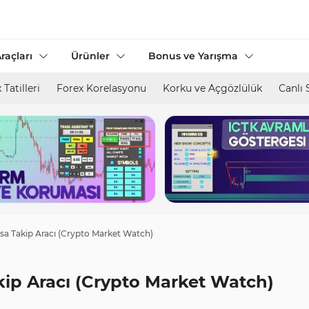
raçları
Ürünler
Bonus ve Yarışma
 Tatilleri
Forex Korelasyonu
Korku ve Açgözlülük
Canlı 
asa Takip Aracı (Crypto Market Watch)
kip Aracı (Crypto Market Watch)