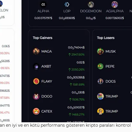
an en iyi ve en kötü performans gösteren kripto paraları kontrol