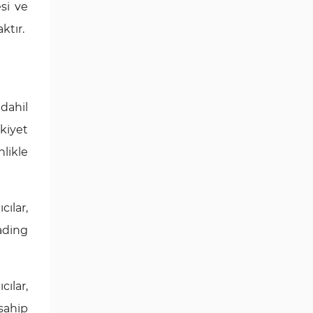
esi ve
ktır.
 dahil
kiyet
nlikle
cılar,
rading
ılar,
sahip