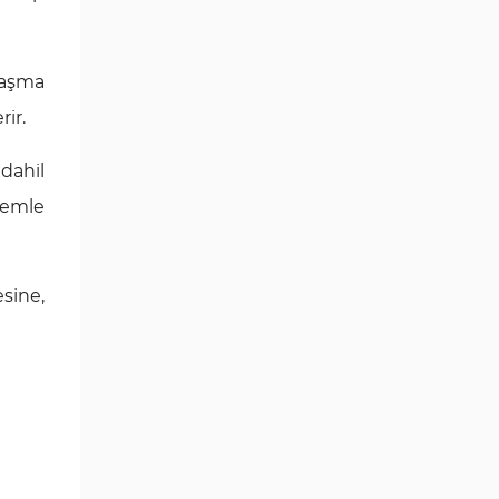
laşma
rir.
 dahil
lemle
sine,