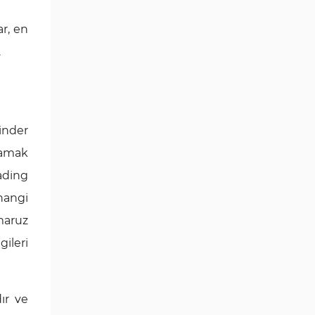
ar, en
.
Finder
ğlamak
rading
hangi
 maruz
ileri
ır ve