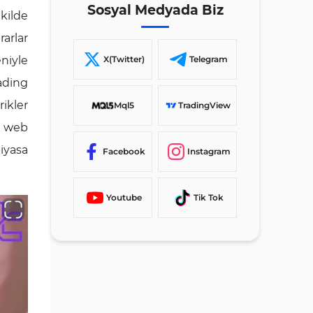
Feragatname
Sosyal Medyada Biz
ekilde
Tazminat
rarlar
İletişim
niyle
X(Twitter)
Telegram
ading
rikler
Mql5
TradingView
bu web
piyasa
Facebook
Instagram
Youtube
Tik Tok