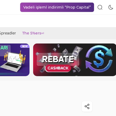
Vadeli işleml indirimli “Prop Capital”
Spreadler
The 5%ers
ad