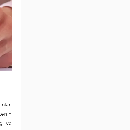
nları
tenin
gi ve