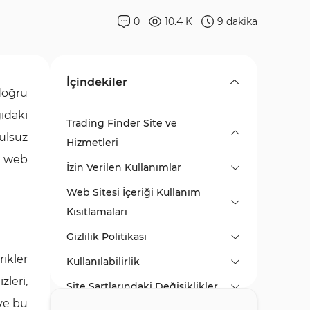
0
10.4 K
9
dakika
İçindekiler
 doğru
ıdaki
Trading Finder Site ve
ulsuz
Hizmetleri
er web
İzin Verilen Kullanımlar
Web Sitesi İçeriği Kullanım
Kısıtlamaları
Gizlilik Politikası
rikler
Kullanılabilirlik
zleri,
Site Şartlarındaki Değişiklikler
 ve bu