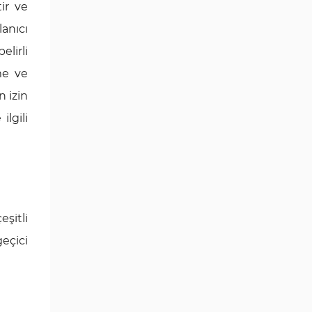
ir ve
anıcı
elirli
me ve
n izin
ilgili
eşitli
geçici