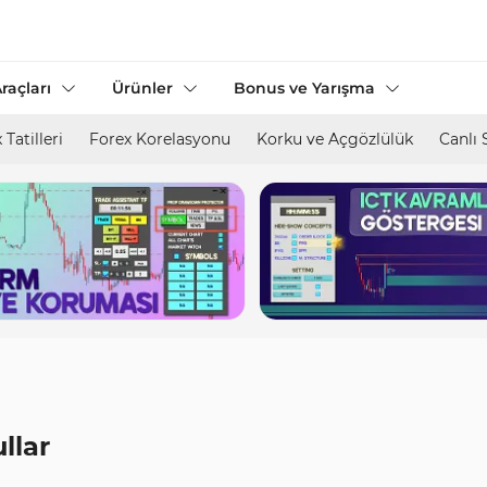
raçları
Ürünler
Bonus ve Yarışma
 Tatilleri
Forex Korelasyonu
Korku ve Açgözlülük
Canlı 
llar