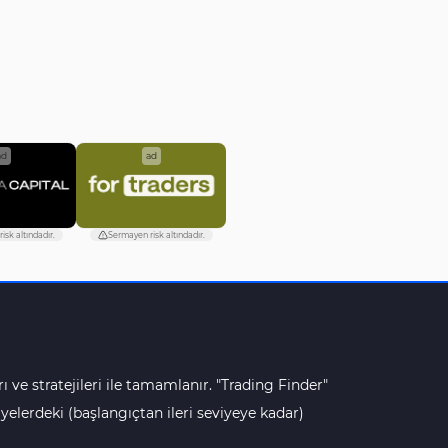
ad
ad
isk altındadır.
Sermayen risk altındadır.
ı ve stratejileri ile tamamlanır. "Trading Finder"
lerdeki (başlangıçtan ileri seviyeye kadar)