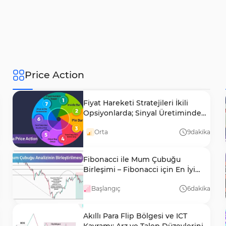
Price Action
Fiyat Hareketi Stratejileri İkili
Opsiyonlarda; Sinyal Üretiminde
Gecikme Yok
Orta
9
dakika
Fibonacci ile Mum Çubuğu
Birleşimi – Fibonacci için En İyi
Mum Formasyonları
Başlangıç
6
dakika
Akıllı Para Flip Bölgesi ve ICT