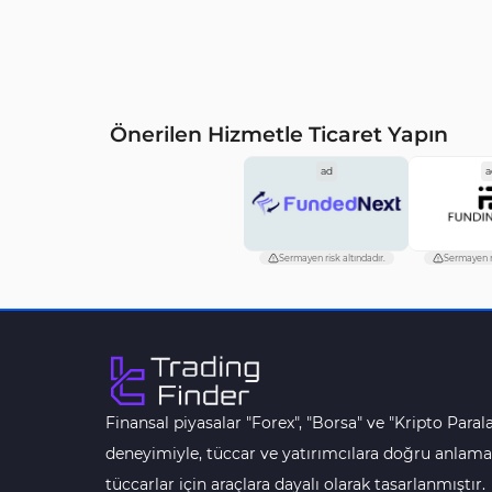
Önerilen Hizmetle Ticaret Yapın
ad
a
Sermayen risk altındadır.
Sermayen ri
Finansal piyasalar "Forex", "Borsa" ve "Kripto Parala
deneyimiyle, tüccar ve yatırımcılara doğru anlama
tüccarlar için araçlara dayalı olarak tasarlanmıştır.