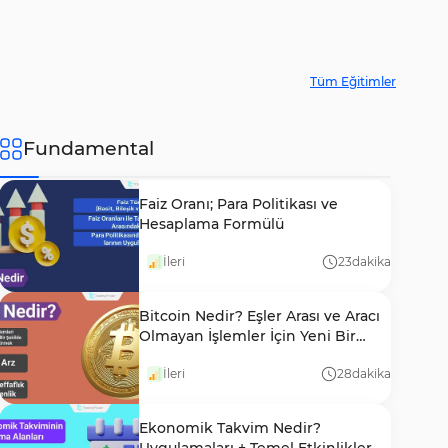
Tüm Eğitimler
Fundamental
Faiz Oranı; Para Politikası ve
Hesaplama Formülü
İleri
23
dakika
Bitcoin Nedir? Eşler Arası ve Aracı
Olmayan İşlemler İçin Yeni Bir
Varlık
İleri
28
dakika
Ekonomik Takvim Nedir?