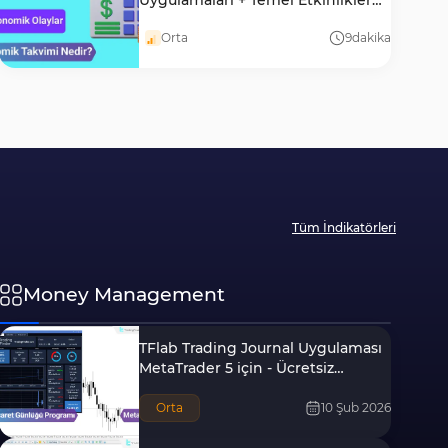
Uygulamaları + Temel Etkinlikler
[NFP, CPI, PMI]
Orta
9
dakika
Tüm İndikatörleri
Money Management
TFlab Trading Journal Uygulaması
MetaTrader 5 için - Ücretsiz
İndirme
Orta
10 Şub 2026