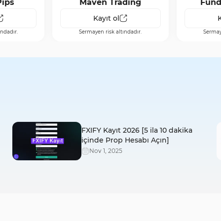
Pips
Maven Trading
Fund
Kayıt ol
K
ındadır.
Sermayen risk altındadır.
Sermaye
FXIFY Kayıt 2026 [5 ila 10 dakika
içinde Prop Hesabı Açın]
Nov
1
,
2025