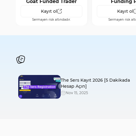
Goat Funded Trader
Funding 
Kayıt ol
Kayıt ol
Sermayen risk altındadır.
Sermayen risk alt
The 5ers Kayıt 2026 [5 Dakikada
Hesap Açın]
Nov
15
,
2025