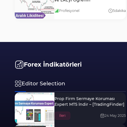
ve ERL’yi Öğrenin
Profesyonel
5
dakika
Forex İndikatörleri
Editor Selection
Prop Firm Sermaye Koruması
Expert MT5 İndir – [TradingFinder]
İleri
24 May 2025