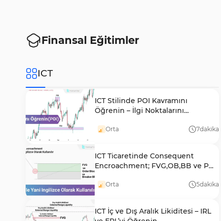
Finansal Eğitimler
ICT
ICT Stilinde POI Kavramını
Öğrenin – İlgi Noktalarını
Kullanarak İşleme Giriş
Orta
7
dakika
ICT Ticaretinde Consequent
Encroachment; FVG,OB,BB ve PD
Dizileriyle Birleşim
Orta
5
dakika
ICT İç ve Dış Aralık Likiditesi – IRL