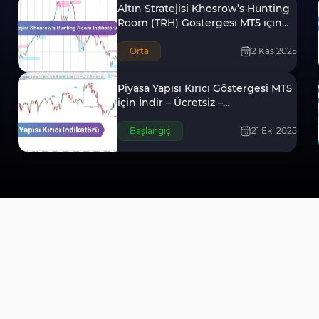
Altın Stratejisi Khosrow’s Hunting
Room (TRH) Göstergesi MT5 için
İndirme - [TradingFinder]
Orta
2 Kas 2025
Piyasa Yapısı Kırıcı Göstergesi MT5
için İndir – Ücretsiz –
[TradingFinder]
Başlangıç
21 Eki 2025