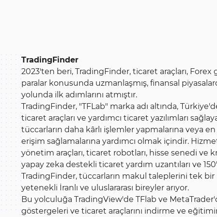
TradingFinder
2023'ten beri, TradingFinder, ticaret araçları, Forex g
paralar konusunda uzmanlaşmış, finansal piyasalard
yolunda ilk adımlarını atmıştır.
TradingFinder, "TFLab" marka adı altında, Türkiye'd
ticaret araçları ve yardımcı ticaret yazılımları sağ
tüccarların daha kârlı işlemler yapmalarına veya en
erişim sağlamalarına yardımcı olmak içindir. Hizmetl
yönetim araçları, ticaret robotları, hisse senedi ve kr
yapay zeka destekli ticaret yardım uzantıları ve 150'
TradingFinder, tüccarların makul taleplerini tek bi
yetenekli İranlı ve uluslararası bireyler arıyor.
Bu yolculuğa TradingView'de TFlab ve MetaTrader'da
göstergeleri ve ticaret araçlarını indirme ve eğiti