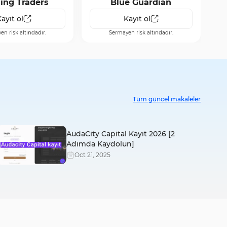
ing Traders
Blue Guardian
ayıt ol
Kayıt ol
n risk altındadır.
Sermayen risk altındadır.
Tüm güncel makaleler
AudaCity Capital Kayıt 2026 [2
Adımda Kaydolun]
Oct
21
,
2025