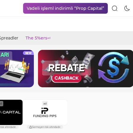
Vadeli işleml indirimli “Prop Capital”
Spreadler
The 5%ers
ad
ad
ad
isk altındadır.
Sermayen risk altındadır.