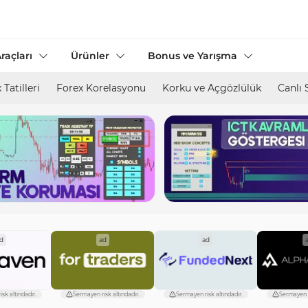
raçları
Ürünler
Bonus ve Yarışma
 Tatilleri
Forex Korelasyonu
Korku ve Açgözlülük
Canlı 
d
ad
ad
sk altındadır.
Sermayen risk altındadır.
Sermayen risk altındadır.
Sermayen r