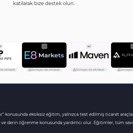
katılarak bize destek olun.
d
ad
ad
sk altındadır.
Sermayen risk altındadır.
Sermayen risk altındadır.
Sermayen r
r" konusunda eksiksiz eğitim, yalnızca test edilmiş ticaret araçlar
 ve derin öğrenme konusunda yardımcı olur. Eğitimler, tüm seviye