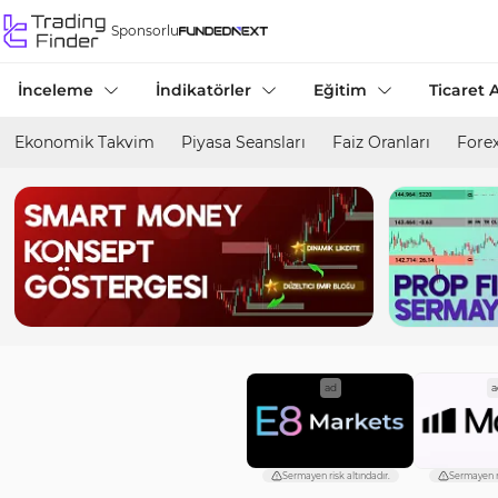
Sponsorlu
İnceleme
İndikatörler
Eğitim
Ticaret A
Ekonomik Takvim
Piyasa Seansları
Faiz Oranları
Forex
ad
a
Sermayen risk altındadır.
Sermayen ri