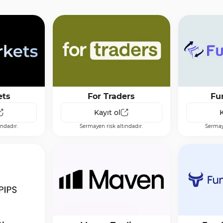
ets
For Traders
Fu
Kayıt ol
K
ındadır.
Sermayen risk altındadır.
Sermaye