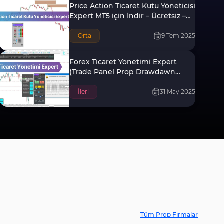
Price Action Ticaret Kutu Yöneticisi
Expert MT5 için İndir – Ücretsiz –
[TFlab]
Orta
9 Tem 2025
Forex Ticaret Yönetimi Expert
(Trade Panel Prop Drawdawn
Limiter) MT5 için
İleri
31 May 2025
Tüm Prop Firmalar