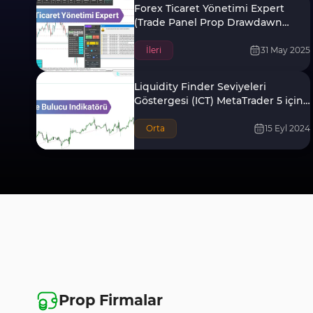
Forex Ticaret Yönetimi Expert
(Trade Panel Prop Drawdawn
Limiter) MT5 için
İleri
31 May 2025
Liquidity Finder Seviyeleri
Göstergesi (ICT) MetaTrader 5 için
İndir - Ücretsiz [Trading Finder]
Orta
15 Eyl 2024
Prop Firmalar