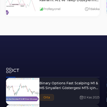
Kavramı: Arz ve Talep Düzeylerini
Kullanma
Profesyonel
7
dakika
ICT
Binary Options Fast Scalping M1 &
M5 Sinyalleri Göstergesi MT5 için
İndirme
Orta
12 Kas 2025