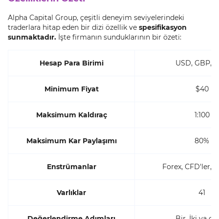
Alpha Capital Group, çeşitli deneyim seviyelerindeki
traderlara hitap eden bir dizi özellik ve
spesifikasyon
sunmaktadır.
İşte firmanın sunduklarının bir özeti:
Hesap Para Birimi
USD, GBP, 
Minimum Fiyat
$40
Maksimum Kaldıraç
1:100
Maksimum Kar Paylaşımı
80%
Enstrümanlar
Forex, CFD'ler, M
Varlıklar
41
Değerlendirme Adımları
Bir, İki ya da