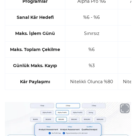
Programlar
Alpha Pro %6
Al
Sanal Kâr Hedefi
%6 - %6
Maks. İşlem Günü
Sınırsız
Maks. Toplam Çekilme
%6
Günlük Maks. Kayıp
%3
Kâr Paylaşımı
Nitelikli Olunca %80
Niteli