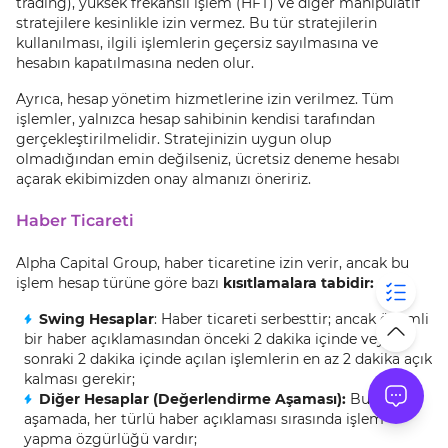
trading), yüksek frekanslı işlem (HFT) ve diğer manipülatif
stratejilere kesinlikle izin vermez. Bu tür stratejilerin
kullanılması, ilgili işlemlerin geçersiz sayılmasına ve
hesabın kapatılmasına neden olur.
Ayrıca, hesap yönetim hizmetlerine izin verilmez. Tüm
işlemler, yalnızca hesap sahibinin kendisi tarafından
gerçekleştirilmelidir. Stratejinizin uygun olup
olmadığından emin değilseniz, ücretsiz deneme hesabı
açarak ekibimizden onay almanızı öneririz.
Haber Ticareti
Alpha Capital Group, haber ticaretine izin verir, ancak bu
işlem hesap türüne göre bazı
kısıtlamalara tabidir:
Swing Hesaplar
: Haber ticareti serbesttir; ancak önemli
bir haber açıklamasından önceki 2 dakika içinde veya
sonraki 2 dakika içinde açılan işlemlerin en az 2 dakika açık
kalması gerekir;
Diğer Hesaplar (Değerlendirme Aşaması):
Bu
aşamada, her türlü haber açıklaması sırasında işlem
yapma özgürlüğü vardır;