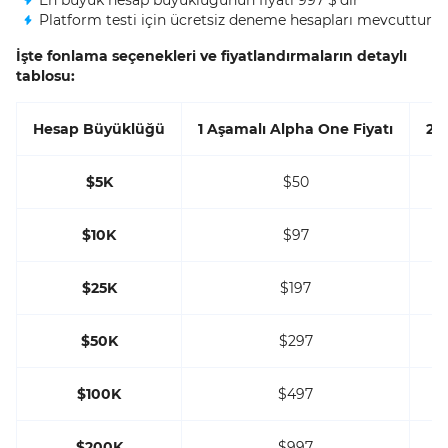
Platform testi için ücretsiz deneme hesapları mevcuttur
İşte fonlama seçenekleri ve fiyatlandırmaların detaylı
tablosu:
Hesap Büyüklüğü
1 Aşamalı Alpha One Fiyatı
2 
$5K
$50
$10K
$97
$25K
$197
$50K
$297
$100K
$497
$200K
$997