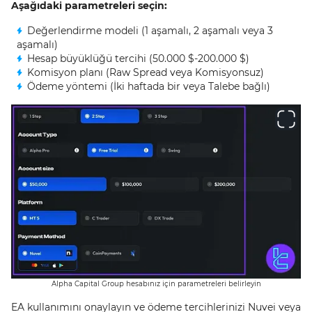
Aşağıdaki parametreleri seçin:
Değerlendirme modeli (1 aşamalı, 2 aşamalı veya 3
aşamalı)
Hesap büyüklüğü tercihi (50.000 $-200.000 $)
Komisyon planı (Raw Spread veya Komisyonsuz)
Ödeme yöntemi (İki haftada bir veya Talebe bağlı)
Alpha Capital Group hesabınız için parametreleri belirleyin
EA kullanımını onaylayın ve ödeme tercihlerinizi Nuvei veya