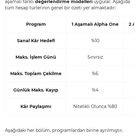
aşamalı farklı
değerlendirme modelleri
uygular. Aşağıda
tüm hesap türlerinin genel bir özeti yer almaktadır:
Program
1 Aşamalı Alpha One
2 Aş
Sanal Kâr Hedefi
%10
Maks. İşlem Günü
Sınırsız
Maks. Toplam Çekilme
%6
Günlük Maks. Kayıp
%4
Kâr Paylaşımı
Nitelikli Olunca %80
Ni
Aşağıdaki her bölüm, programlardan birine ayrılmıştır.