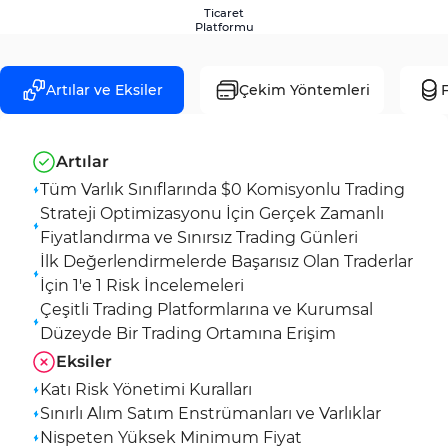
Ticaret
Platformu
Artılar ve Eksiler
Çekim Yöntemleri
F
Artılar
Tüm Varlık Sınıflarında $0 Komisyonlu Trading
Strateji Optimizasyonu İçin Gerçek Zamanlı
Fiyatlandırma ve Sınırsız Trading Günleri
İlk Değerlendirmelerde Başarısız Olan Traderlar
İçin 1'e 1 Risk İncelemeleri
Çeşitli Trading Platformlarına ve Kurumsal
Düzeyde Bir Trading Ortamına Erişim
Eksiler
Katı Risk Yönetimi Kuralları
Sınırlı Alım Satım Enstrümanları ve Varlıklar
Nispeten Yüksek Minimum Fiyat