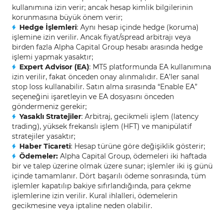
kullanımına izin verir; ancak hesap kimlik bilgilerinin
korunmasına büyük önem verir;
Hedge İşlemleri
: Aynı hesap içinde hedge (koruma)
işlemine izin verilir. Ancak fiyat/spread arbitrajı veya
birden fazla Alpha Capital Group hesabı arasında hedge
işlemi yapmak yasaktır;
Expert Advisor (EA)
: MT5 platformunda EA kullanımına
izin verilir, fakat önceden onay alınmalıdır. EA’ler sanal
stop loss kullanabilir. Satın alma sırasında “Enable EA”
seçeneğini işaretleyin ve EA dosyasını önceden
göndermeniz gerekir;
Yasaklı Stratejiler
: Arbitraj, gecikmeli işlem (latency
trading), yüksek frekanslı işlem (HFT) ve manipülatif
stratejiler yasaktır;
Haber Ticareti
: Hesap türüne göre değişiklik gösterir;
Ödemeler:
Alpha Capital Group, ödemeleri iki haftada
bir ve talep üzerine olmak üzere sunar; işlemler iki iş günü
içinde tamamlanır. Dört başarılı ödeme sonrasında, tüm
işlemler kapatılıp bakiye sıfırlandığında, para çekme
işlemlerine izin verilir. Kural ihlalleri, ödemelerin
gecikmesine veya iptaline neden olabilir.