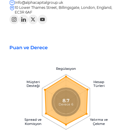
Info@alphacapitalgroup.uk
10 Lower Thames Street, Billingsgate, London, England,
EC3R 6AF
Puan ve Derece
Regülasyon
Müşteri
Hesap
Desteği
Türleri
8.7
Derece 6
Spread ve
Yatırma ve
Komisyon
Çekme