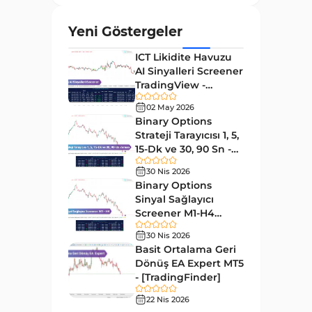
Çoklu Zaman Dilimleri
96
Tradingview Göstergeler
Yeni Göstergeler
Forward Tradingview
ICT Likidite Havuzu
32
Göstergeleri
AI Sinyalleri Screener
TradingView -
TradingView’te Desen Tanıma
[TradingFinder]
1
Göstergeleri
02 May 2026
Ücretsiz
Binary Options
Scalping Tradingview
Strateji Tarayıcısı 1, 5,
37
Göstergeleri
15-Dk ve 30, 90 Sn -
[TradingFinder]
ICT TradingView Göstergeleri
60
30 Nis 2026
Binary Options
Sinyal ve Tahmin Tradingview
Sinyal Sağlayıcı
37
Göstergeleri
Screener M1-H4
TradingView -
TradingView için Zigzag
30 Nis 2026
[TradingFinder]
2
Göstergeleri
Basit Ortalama Geri
Dönüş EA Expert MT5
Hızlı Scalper Tradingview
- [TradingFinder]
6
Göstergeleri
22 Nis 2026
Swing Trading Tradingview