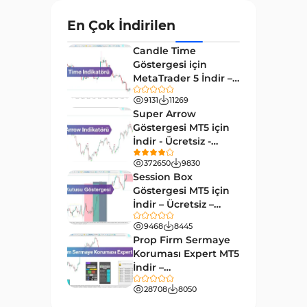
TradingView'de Intraday
80
En Çok İndirilen
Göstergeler
Risk Yönetimi Tradingview
Candle Time
2
Göstergeleri
Göstergesi için
MetaTrader 5 İndir –
Para Yönetimi TradingView
[TradingFinder]
1
9131
11269
Göstergeleri
Super Arrow
TradingView için RSI
Göstergesi MT5 için
1
Göstergeleri
İndir - Ücretsiz -
[Trading Finder]
372650
9830
Day Trading Tradingview
50
Session Box
Göstergeleri
Göstergesi MT5 için
Likidite Tradingview
İndir – Ücretsiz –
46
Göstergeleri
TradingFinder
9468
8445
Prop Firm Sermaye
Osilatörler TradingView
8
Koruması Expert MT5
Göstergeleri
İndir –
Döngüler Tradingview
[TradingFinder]
4
28708
8050
Göstergeleri