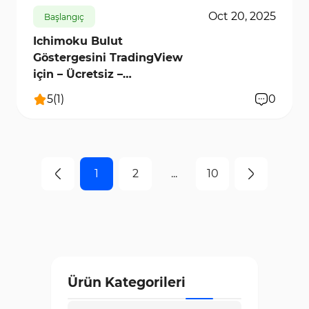
Oct 20, 2025
Başlangıç
Ichimoku Bulut
Göstergesini TradingView
için – Ücretsiz –
[TradingFinder]
5
(
1
)
0
1
2
...
10
Ürün Kategorileri