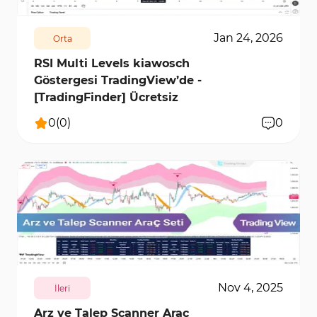
Jan 24, 2026
Orta
RSI Multi Levels kiawosch
Göstergesi TradingView’de -
[TradingFinder] Ücretsiz
0
(
0
)
0
9885
1
Nov 4, 2025
İleri
Arz ve Talep Scanner Araç