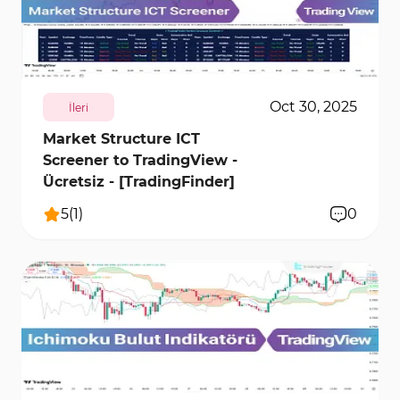
9502
0
Oct 30, 2025
İleri
Market Structure ICT
Screener to TradingView -
Ücretsiz - [TradingFinder]
5
(
1
)
0
9603
0