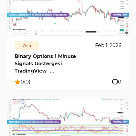
6835
0
Feb 1, 2026
Orta
Binary Options 1 Minute
Signals Göstergesi
TradingView -
[TradingFinder]
0
(
0
)
0
5778
0