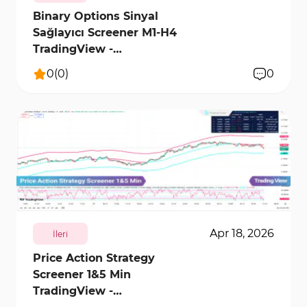
Binary Options Sinyal
Sağlayıcı Screener M1-H4
TradingView -
[TradingFinder]
0
(
0
)
0
3906
0
Apr 18, 2026
İleri
Price Action Strategy
Screener 1&5 Min
TradingView -