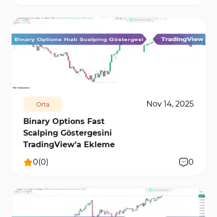
8024
0
Nov 14, 2025
Orta
Binary Options Fast
Scalping Göstergesini
TradingView’a Ekleme
0
(
0
)
0