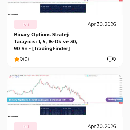
4100
0
Apr 30, 2026
İleri
Binary Options Strateji
Tarayıcısı 1, 5, 15-Dk ve 30,
90 Sn - [TradingFinder]
0
(
0
)
0
2957
0
Apr 30, 2026
İleri