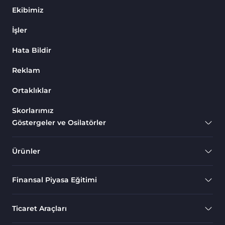
Gecikmeli Tradingview
Ekibimiz
5
Göstergeleri
İşler
M1-M5 Zaman Dilimleri
21
Tradingview Göstergeler
Hata Bildir
Seviyeler Tradingview
9
Reklam
Göstergeleri
Ortaklıklar
Hacim TradingView
1
Göstergeleri
Skorlarımız
Kripto Tradingview
Göstergeler ve Osilatörler
103
Göstergeleri
Aşırı Alım ve Aşırı Satım
Ürünler
1
Tradingview Göstergeleri
Emtia Tradingview
Finansal Piyasa Eğitimi
53
Göstergeleri
TradingView için Fibonacci
Ticaret Araçları
1
Göstergeleri