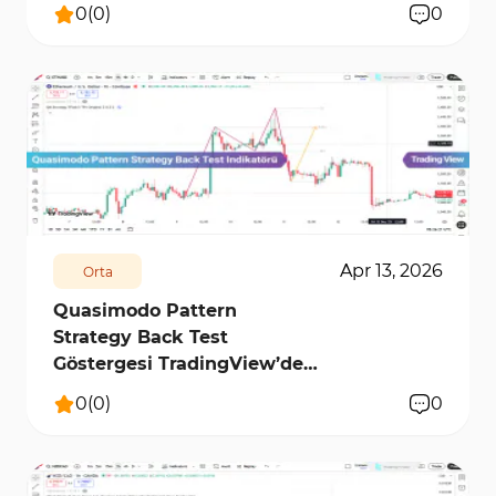
[TradingFinder] Ücretsiz
0
(
0
)
0
3523
0
Apr 13, 2026
Orta
Quasimodo Pattern
Strategy Back Test
Göstergesi TradingView’de -
[TradingFinder]
0
(
0
)
0