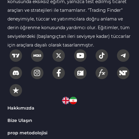
konusunda eksiksiz eğitim, yalnızca test edilmiş ticaret
1
Tradingview Göstergeleri
araçları ve stratejileri ile tamamlanır. "Trading Finder"
Pivot ve Fraktallar TradingView
deneyimiyle, tüccar ve yatırımcılara doğru anlama ve
3
Göstergeleri
derin öğrenme konusunda yardımcı olur. Eğitimler, tüm
Trend Tradingview Göstergeleri
4
seviyelerdeki (başlangıçtan ileri seviyeye kadar) tüccarlar
için araçlara dayalı olarak tasarlanmıştır.
TradingView'de Momentum
1
Göstergeleri
Giriş ve Çıkış Tradingview
17
Göstergeleri
Forex Tradingview
117
Göstergeleri
Para Birimi Gücü Tradingview
8
Göstergeleri
Hakkımızda
CFD Tradingview Göstergeleri
1
Bize Ulaşın
Eğitimsel Tradingview
2
Göstergeleri
prop metodolojisi