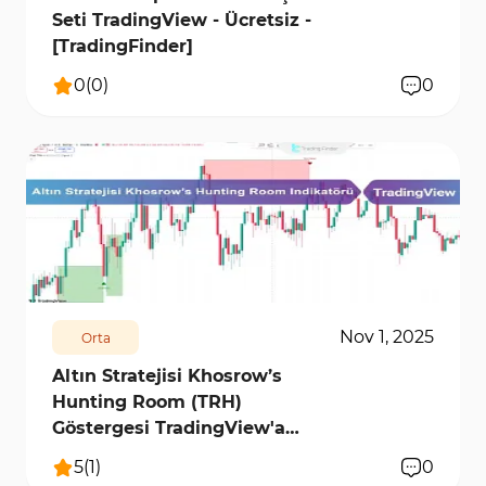
Seti TradingView - Ücretsiz -
[TradingFinder]
0
(
0
)
0
9696
0
Nov 1, 2025
Orta
Altın Stratejisi Khosrow’s
Hunting Room (TRH)
Göstergesi TradingView'a
Ekleme
5
(
1
)
0