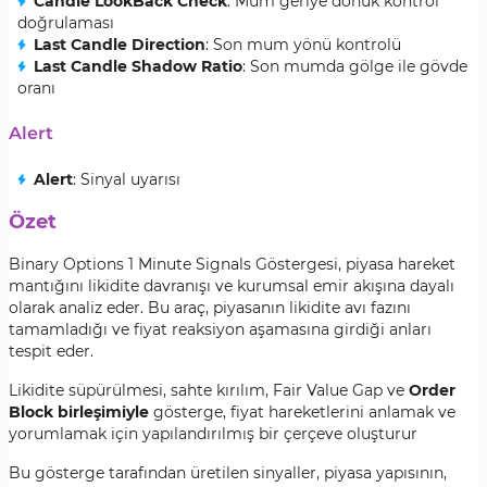
Candle LookBack Check
: Mum geriye dönük kontrol
doğrulaması
Last Candle Direction
: Son mum yönü kontrolü
Last Candle Shadow Ratio
: Son mumda gölge ile gövde
oranı
Alert
Alert
: Sinyal uyarısı
Özet
Binary Options 1 Minute Signals Göstergesi, piyasa hareket
mantığını likidite davranışı ve kurumsal emir akışına dayalı
olarak analiz eder. Bu araç, piyasanın likidite avı fazını
tamamladığı ve fiyat reaksiyon aşamasına girdiği anları
tespit eder.
Likidite süpürülmesi, sahte kırılım, Fair Value Gap ve
Order
Block birleşimiyle
gösterge, fiyat hareketlerini anlamak ve
yorumlamak için yapılandırılmış bir çerçeve oluşturur
Bu gösterge tarafından üretilen sinyaller, piyasa yapısının,