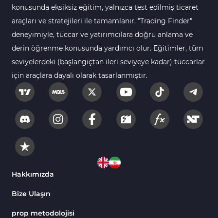
konusunda eksiksiz eğitim, yalnızca test edilmiş ticaret
Emtia Tradingview Göstergeleri
53
araçları ve stratejileri ile tamamlanır. "Trading Finder"
TradingView için Fibonacci Göstergeleri
1
deneyimiyle, tüccar ve yatırımcılara doğru anlama ve
derin öğrenme konusunda yardımcı olur. Eğitimler, tüm
Yeniden Çizilmeyen Tradingview Göstergeleri
4
seviyelerdeki (başlangıçtan ileri seviyeye kadar) tüccarlar
TradingView için Seans (Sessions) Göstergeleri
3
için araçlara dayalı olarak tasarlanmıştır.
Harmonik Tradingview Göstergeleri
15
Kurumsal Hisse Piyasası Tradingview
72
Göstergeleri
Vadeli İşlemler Tradingview Göstergeleri
1
MACD Göstergeleri TradingView için
1
Günlük ve Haftalık Zaman Dilimleri TV
6
Hakkımızda
Göstergeler
Arz ve Talep Tradingview Göstergeleri
9
Bize Ulaşın
H1-H4 Zaman Dilimleri Tradingview Göstergeler
8
prop metodolojisi