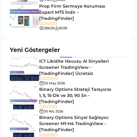
TradingView için Zigzag Göstergeleri
2
Prop Firm Sermaye Koruması
Expert MT5 İndir –
Hızlı Scalper Tradingview Göstergeleri
6
[TradingFinder]
Swing Trading Tradingview Göstergeleri
10
28629
8039
Endeks Tradingview Göstergeleri
57
Tersine Tradingview Göstergeleri
94
Yeni Göstergeler
M15-M30 Zaman Dilimleri Tradingview
19
ICT Likidite Havuzu AI Sinyalleri
Göstergeler
Screener TradingView -
[TradingFinder] Ücretsiz
Kırılma Tradingview Göstergeleri
31
02 May 2026
TradingView için Isı Haritası Göstergeleri
2
Binary Options Strateji Tarayıcısı
1, 5, 15-Dk ve 30, 90 Sn -
Volatilite Tradingview Göstergeleri
4
[TradingFinder]
Akıllı Para TradingView Göstergeleri
52
30 Nis 2026
Binary Options Sinyal Sağlayıcı
Elliott Dalga Teorisi​ Tradingview Göstergeleri
1
Screener M1-H4 TradingView -
Pivot ve Fraktallar TradingView Göstergeleri
[TradingFinder]
3