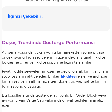
Binary Options 1 Minute Signals’ta alım giriş sinyali
İlginizi Çekebilir :
Düşüş Trendinde Gösterge Performansı
Ayı senaryosunda, yukarı yönlü bir hareketten sonra piyasa
önceki swing high seviyelerinin üzerindeki alış tarafı likidite
bölgesine girer ve likidite süpürme fazını tamamlar.
Fiyat likidite seviyelerinin üzerine geçici olarak kırılır, alıcıların
stop losslarını aktive eder, biriken
likiditeyi
emer ve ardından
kırılan seviyenin altına hızla geri döner; bu yapı sahte kırılım
formasyonu oluşturur.
Bu koşullar altında gösterge, ayı yönlü bir Order Block veya
ayı yönlü Fair Value Gap yakınındaki fiyat tepkilerini analiz
eder.