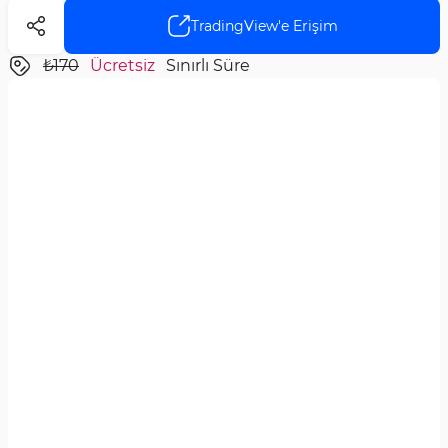
TradingView'e Erişim
₺170
Ücretsiz
Sınırlı Süre