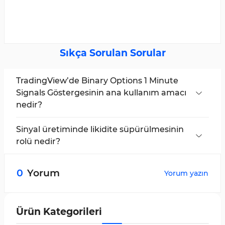
Sıkça Sorulan Sorular
TradingView’de Binary Options 1 Minute
Signals Göstergesinin ana kullanım amacı
nedir?
Bu gösterge, likidite avı fazının sonunu ve fiyat
reaksiyonunun başlangıcını belirlemek için
Sinyal üretiminde likidite süpürülmesinin
tasarlanmıştır ve özellikle 1 dakikalık zaman
rolü nedir?
dilimi olmak üzere düşük zaman dilimlerinde
Likidite süpürülmesi, piyasa faz geçişlerinde
Smart Money akışıyla uyumlu hassas girişleri
kritik bir aşama olarak tanımlanır ve gösterge
0
Yorum
Yorum yazın
vurgular.
yalnızca bu süreç tamamen tamamlandıktan
sonra sinyal üretir.
Ürün Kategorileri