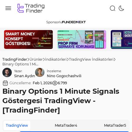
Sponsorlu
TradingFinder
Ürünler
İndikatörleri
TradingView İndikatörleri
Binary Options 1 Minute Signals Göstergesi TradingView - [TradingFinder]
Yazar:
İnceleme:
Sinan Aydın
Nino Gogochashvili
Güncelleme:
Feb 1, 2026
6.799
Binary Options 1 Minute Signals
Göstergesi TradingView -
[TradingFinder]
TradingView
MetaTrader4
MetaTrader5