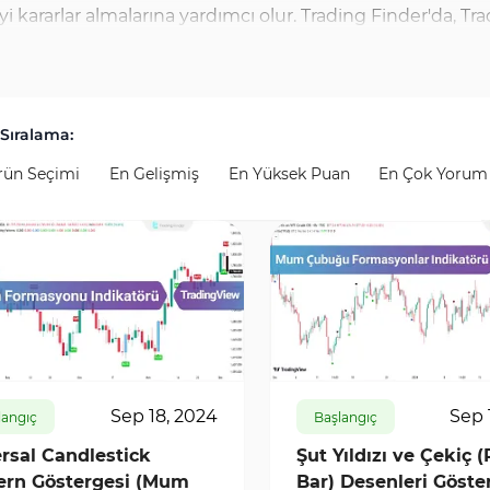
yi kararlar almalarına yardımcı olur. Trading Finder'da, Tr
ikatörlerden hiçbir ücret ödemeden yararlanabilirler. Bu a
ir ve TradingView platformuna ücretsiz olarak bağlanarak fin
hesabı, yüksek etkileşim düzeyi sayesinde kullanıcılara sü
Sıralama:
stiyorsanız, performansınızı en olumlu şekilde artıran en i
rün Seçimi
En Gelişmiş
En Yüksek Puan
En Çok Yorum
20
2
10593
3
Sep 18, 2024
Sep 
langıç
Başlangıç
rsal Candlestick
Şut Yıldızı ve Çekiç (
ern Göstergesi (Mum
Bar) Desenleri Göste