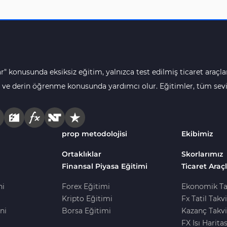
r" konusunda eksiksiz eğitim, yalnızca test edilmiş ticaret araçlar
 ve derin öğrenme konusunda yardımcı olur. Eğitimler, tüm seviye
prop metodolojisi
Ekibimiz
Ortaklıklar
Skorlarımız
Finansal Piyasa Eğitimi
Ticaret Araçl
ni
Forex Eğitimi
Ekonomik Ta
Kripto Eğitimi
Fx Tatil Takv
ni
Borsa Eğitimi
Kazanç Takvi
FX Isı Haritas