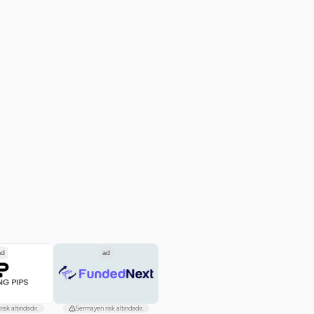
ad
ad
isk altındadır.
Sermayen risk altındadır.