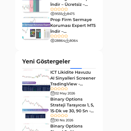
9
Göstergeleri
İndir – Ücretsiz –
TradingFinder
Giriş ve Çıkış MT4 Göstergeleri
9555
8475
46
Prop Firm Sermaye
Grafik ve Klasik MT4
Koruması Expert MT5
48
Göstergeleri
İndir –
[TradingFinder]
Momentum MT4 Göstergeleri
28864
8064
35
ve Osilatörler
MetaTrader 4 için Gann
1
Yeni Göstergeler
Göstergeleri
ICT Likidite Havuzu
Forward Piyasası MT4
177
AI Sinyalleri Screener
Göstergeleri
TradingView -
Döngüler MT4 Göstergeleri
[TradingFinder]
30
02 May 2026
Ücretsiz
Binary Options
Arz ve Talep MT4 Göstergeleri
15
Strateji Tarayıcısı 1, 5,
Kırılma MT4 Göstergeleri
15-Dk ve 30, 90 Sn -
95
[TradingFinder]
30 Nis 2026
Likidite MT4 Göstergeleri
68
Binary Options