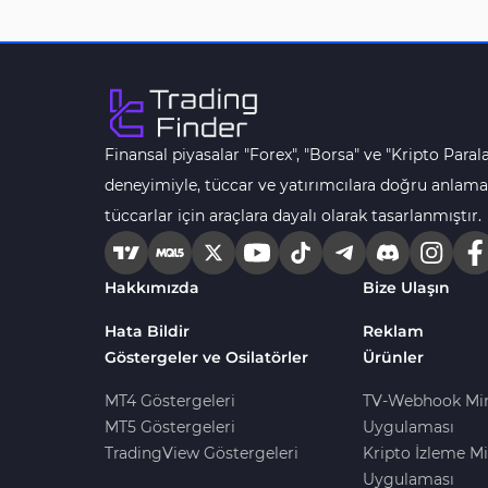
MACD Göstergeleri
15
MetaTrader 4 için
Pivot and Fraktallar MT4
28
Göstergeleri
Finansal piyasalar "Forex", "Borsa" ve "Kripto Parala
Para Birimi Gücü MT4
112
Göstergeleri
deneyimiyle, tüccar ve yatırımcılara doğru anlama
tüccarlar için araçlara dayalı olarak tasarlanmıştır.
Intraday MT4 Göstergeleri
344
MetaTrader 4’te
1
DrawdownGöstergeleri
Hakkımızda
Bize Ulaşın
Binary Options MT4
19
Hata Bildir
Reklam
Göstergeleri
Göstergeler ve Osilatörler
Ürünler
Öncü MT4 Göstergeleri
75
MT4 Göstergeleri
TV-Webhook Mi
Akıllı Para MT4 Göstergeleri
74
MT5 Göstergeleri
Uygulaması
TradingView Göstergeleri
Kripto İzleme Mi
Destek ve Direnç MT4
74
Göstergeleri
Uygulaması