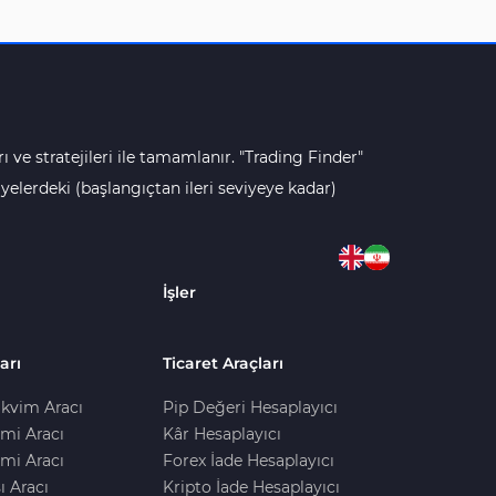
ı ve stratejileri ile tamamlanır. "Trading Finder"
lerdeki (başlangıçtan ileri seviyeye kadar)
İşler
arı
Ticaret Araçları
kvim Aracı
Pip Değeri Hesaplayıcı
imi Aracı
Kâr Hesaplayıcı
mi Aracı
Forex İade Hesaplayıcı
ı Aracı
Kripto İade Hesaplayıcı