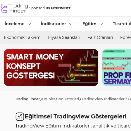
Sponsorlu
İnceleme
İndikatörler
Eğitim
Ticaret A
Ekonomik Takvim
Piyasa Seansları
Faiz Oranları
Forex
TradingFinder
Ürünler
İndikatörleri
TradingView İndikatörleri
E
Eğitimsel Tradingview Göstergeleri
TradingView Eğitim İndikatörleri, analitik ve ticaret 