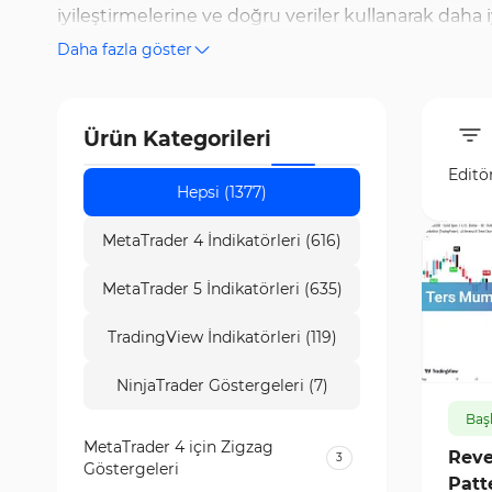
iyileştirmelerine ve doğru veriler kullanarak daha i
Daha fazla göster
sunulmakta olup, kullanıcılar en yeni ve en iyi ind
inceleme araçları ve volatilite indikatörlerini içer
etmenizi sağlar. Trading Finder grubuna ait TF Lab 
Ürün Kategorileri
Analiz ve ticaret alanında en iyi araçlara erişmek i
Editö
Hepsi (1377)
MetaTrader 4 İndikatörleri (616)
MetaTrader 5 İndikatörleri (635)
TradingView İndikatörleri (119)
159
NinjaTrader Göstergeleri (7)
Baş
MetaTrader 4 için Zigzag
Reve
3
Göstergeleri
Patt