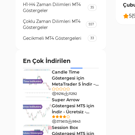
H1-H4 Zaman Dilimleri MT4
Çubu
35
Göstergeler
Ekle
5
(
Çoklu Zaman Dilimleri MT4
557
Göstergeler
Gecikmeli MT4 Göstergeleri
33
Temel Analiz MT4 Göstergeleri
2
Kripto MT4 Göstergeleri
En Çok İndirilen
543
Vadeli İşlem Piyasası MT4
Candle Time
18
Göstergeleri
Göstergesi için
MetaTrader 5 İndir –
Emtia Piyasası MT4
[TradingFinder]
232
Göstergeleri
9216
11292
Super Arrow
MetaTrader 4 için Volume
Göstergesi MT5 için
2
Profile Göstergeleri
İndir - Ücretsiz -
[Trading Finder]
KillZones MT4 Göstergeleri
375613
9843
10
Session Box
Elliott Dalga Teorisi MT4
Göstergesi MT5 için