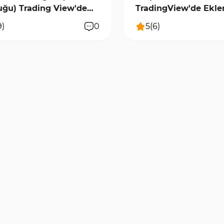
ğu) Trading View'de
TradingView'de Ekle
me - [TFlab]
[TFLab]
9
)
0
5
(
6
)