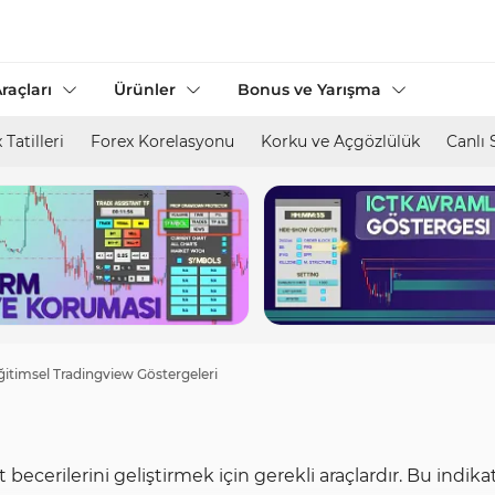
raçları
Ürünler
Bonus ve Yarışma
 Tatilleri
Forex Korelasyonu
Korku ve Açgözlülük
Canlı 
ğitimsel Tradingview Göstergeleri
becerilerini geliştirmek için gerekli araçlardır. Bu indikatö