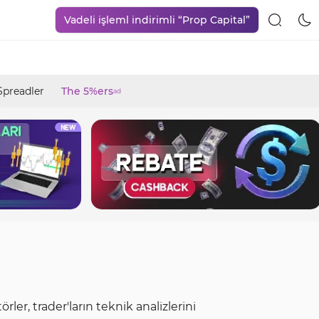
Vadeli işleml indirimli “Prop Capital”
Spreadler
The 5%ers
ad
rler, trader'ların teknik analizlerini