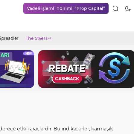
Vadeli işleml indirimli “Prop Capital”
Spreadler
The 5%ers
ad
ece etkili araçlardır. Bu indikatörler, karmaşık