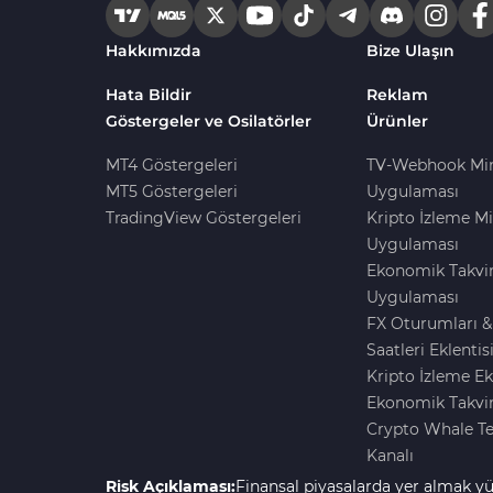
Harmonik MT4 Göstergeleri
30
Hakkımızda
Bize Ulaşın
Aşırı Alım ve Aşırı Satım MT4
28
Göstergeleri
Hata Bildir
Reklam
Göstergeler ve Osilatörler
Ürünler
MetaTrader 4 için Haber (News)
2
Göstergeleri
MT4 Göstergeleri
TV-Webhook Mi
MT5 Göstergeleri
Uygulaması
Endeks MT4 Göstergeleri
291
TradingView Göstergeleri
Kripto İzleme Mi
MT4 için Order Book (Emir
Uygulaması
1
Defteri) Göstergeleri
Ekonomik Takvi
MetaTrader 4 için Fibonacci
Uygulaması
2
Göstergeleri
FX Oturumları &
Saatleri Eklentis
Swing Trading MT4
173
Kripto İzleme Ek
Göstergeleri
Ekonomik Takvim
Bantlar ve Kanallar MT4
Crypto Whale T
54
Göstergeleri
Kanalı
Kurumsal Hisse Piyasası MT4
Risk Açıklaması:
Finansal piyasalarda yer almak yü
285