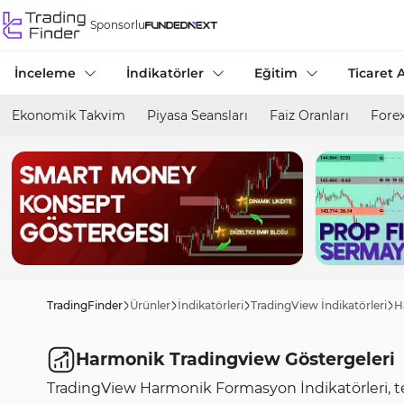
Sponsorlu
İnceleme
İndikatörler
Eğitim
Ticaret A
Ekonomik Takvim
Piyasa Seansları
Faiz Oranları
Forex
TradingFinder
Ürünler
İndikatörleri
TradingView İndikatörleri
H
Harmonik Tradingview Göstergeleri
TradingView Harmonik Formasyon İndikatörleri, tekn