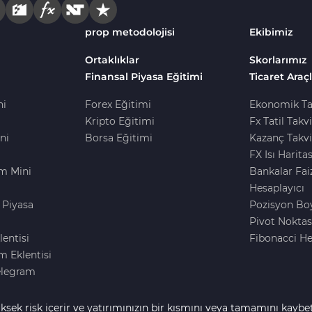
prop metodolojisi
Ekibimiz
Ortaklıklar
Skorlarımız
Finansal Piyasa Eğitimi
Ticaret Araçl
ni
Forex Eğitimi
Ekonomik Ta
Kripto Eğitimi
Fx Tatil Takv
ni
Borsa Eğitimi
Kazanç Takvi
FX Isı Haritas
m Mini
Bankalar Fai
Hesaplayıcı
 Piyasa
Pozisyon Bo
i
Pivot Noktas
lentisi
Fibonacci He
 Eklentisi
elegram
ksek risk içerir ve yatırımınızın bir kısmını veya tamamını kaybe