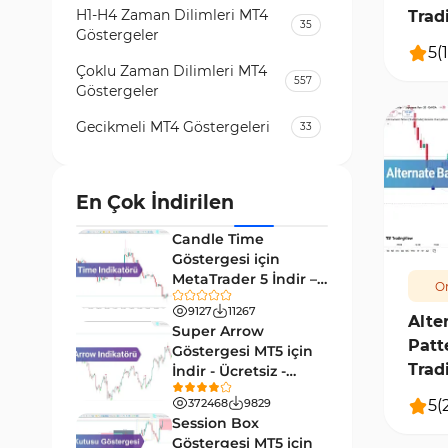
H1-H4 Zaman Dilimleri MT4
Trad
35
Göstergeler
[TFl
5
(
1
Çoklu Zaman Dilimleri MT4
557
Göstergeler
Gecikmeli MT4 Göstergeleri
33
Temel Analiz MT4 Göstergeleri
2
Kripto MT4 Göstergeleri
En Çok İndirilen
543
826
Vadeli İşlem Piyasası MT4
Candle Time
18
Göstergeleri
Göstergesi için
MetaTrader 5 İndir –
Or
Emtia Piyasası MT4
[TradingFinder]
232
Göstergeleri
9127
11267
Alte
Super Arrow
Patt
MetaTrader 4 için Volume
Göstergesi MT5 için
2
Profile Göstergeleri
Trad
İndir - Ücretsiz -
[Trading Finder]
Ücre
KillZones MT4 Göstergeleri
5
(
372468
9829
10
Session Box
Elliott Dalga Teorisi MT4
Göstergesi MT5 için