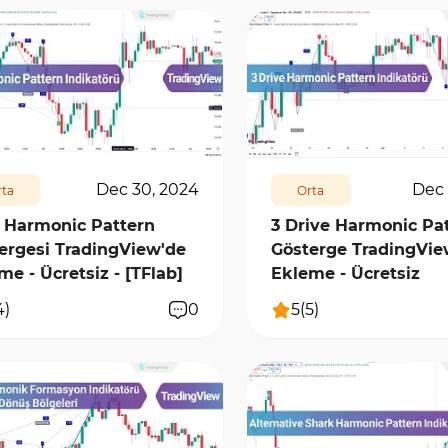
0
1
7350
1
Dec 30, 2024
Dec 
ta
Orta
 Harmonic Pattern
3 Drive Harmonic Pa
ergesi TradingView'de
Gösterge TradingVie
me - Ücretsiz - [TFlab]
Ekleme - Ücretsiz
4
)
0
5
(
5
)