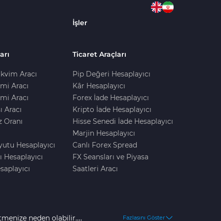
İşler
arı
Ticaret Araçları
kvim Aracı
Pip Değeri Hesaplayıcı
imi Aracı
Kâr Hesaplayıcı
mi Aracı
Forex İade Hesaplayıcı
ı Aracı
Kripto İade Hesaplayıcı
z Oranı
Hisse Senedi İade Hesaplayıcı
Marjin Hesaplayıcı
yutu Hesaplayıcı
Canlı Forex Spread
ı Hesaplayıcı
FX Seansları ve Piyasa
saplayıcı
Saatleri Aracı
tmenize neden olabilir.
Fazlasını Göster