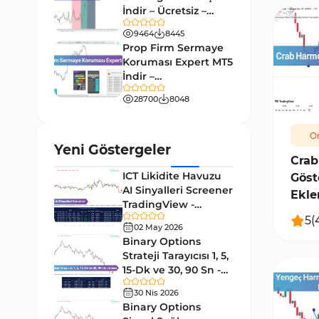
9
Göstergeleri
İndir – Ücretsiz –
TradingFinder
Giriş ve Çıkış MT4 Göstergeleri
9464
8445
46
Prop Firm Sermaye
Grafik ve Klasik MT4
Koruması Expert MT5
48
Göstergeleri
İndir –
736
[TradingFinder]
Momentum MT4 Göstergeleri
28700
8048
35
ve Osilatörler
Or
MetaTrader 4 için Gann
1
Yeni Göstergeler
Göstergeleri
Crab
ICT Likidite Havuzu
Göst
Forward Piyasası MT4
177
AI Sinyalleri Screener
Göstergeleri
Ekle
TradingView -
Döngüler MT4 Göstergeleri
[TradingFinder]
30
5
(
02 May 2026
Ücretsiz
Binary Options
Arz ve Talep MT4 Göstergeleri
15
Strateji Tarayıcısı 1, 5,
Kırılma MT4 Göstergeleri
15-Dk ve 30, 90 Sn -
95
[TradingFinder]
30 Nis 2026
Likidite MT4 Göstergeleri
68
Binary Options