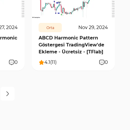
10538
1
27, 2024
Nov 29, 2024
Orta
armonic
ABCD Harmonic Pattern
Göstergesi TradingView'de
Ekleme - Ücretsiz - [TFlab]
0
4.1
(
11
)
0