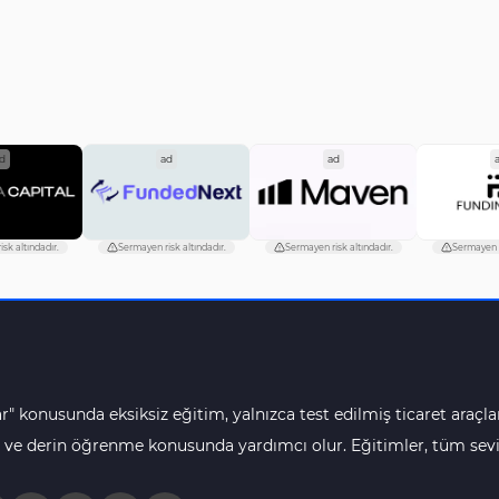
d
ad
ad
sk altındadır.
Sermayen risk altındadır.
Sermayen risk altındadır.
Sermayen r
r" konusunda eksiksiz eğitim, yalnızca test edilmiş ticaret araçlar
 ve derin öğrenme konusunda yardımcı olur. Eğitimler, tüm seviye