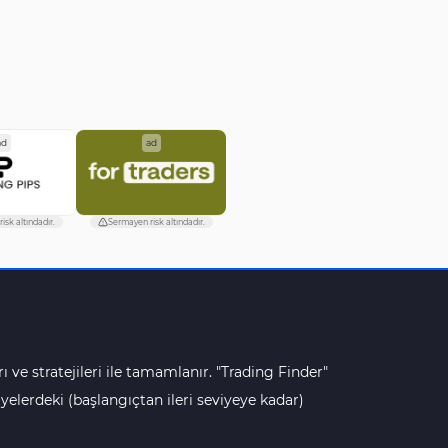
ad
ad
isk altındadır.
Sermayen risk altındadır.
ı ve stratejileri ile tamamlanır. "Trading Finder"
lerdeki (başlangıçtan ileri seviyeye kadar)