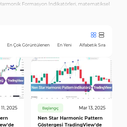
ır. Harmonik Formasyon İndikatörleri, matematiksel
ize olanak sağlar. Trading Finder'da en iyi ve en
ak ve harmonik formasyonları tanıyarak daha iyi
k ve kullanmak için yüksek etkileşimi sayesinde
rı kolayca grafiklerinize uygulayabilirsiniz.
En Çok Görüntülenen
En Yeni
Alfabetik Sıra
kararlarınızı optimize etmenize yardımcı
9478
0
 11, 2025
Mar 13, 2025
Başlangıç
ern
Nen Star Harmonic Pattern
iew'de
Göstergesi TradingView'de