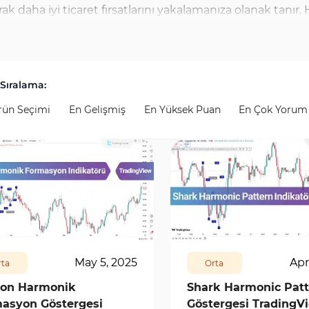
ak daha iyi ticaret fırsatlarını yakalamanıza olanak tan
Gartley ve Kelebek gibi çeşitli formasyonları analiz etmen
olarak sunuyoruz. Bu araçlar, daha doğru analizler yapar
Trading Finder'daki TF Lab hesabı, bu indikatörleri edinme
Sıralama:
 iyi indikatörleri ekleme rehberi mevcuttur ve bu araçla
rün Seçimi
En Gelişmiş
En Yüksek Puan
En Çok Yorum
syon İndikatörlerini bulacak ve piyasa analizlerinizi ve 
64
0
7831
0
May 5, 2025
Apr
ta
Orta
on Harmonik
Shark Harmonic Patt
asyon Göstergesi
Göstergesi TradingV