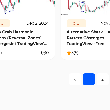
7
2
8406
0
Dec 2, 2024
Nov 
ta
Orta
 Crab Harmonic
Alternative Shark H
ern (Reversal Zones)
Pattern Göstergesi
ergesini TradingView'e
TradingView -Free
etsiz
2
)
0
5
(
5
)
1
2