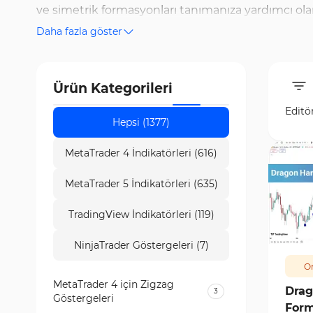
ve simetrik formasyonları tanımanıza yardımcı olar
Daha fazla göster
ve geometrik prensipler üzerine tasarlanmış olup, 
yeni Harmonik Formasyon İndikatörlerini ücretsiz 
ticaret kararları almanıza yardımcı olur. Ayrıca, 
Ürün Kategorileri
mükemmel bir kaynaktır. TradingView platformuna en
Editö
Trading Finder'da en yeni ve en iyi Harmonik Forma
Hepsi (1377)
olacaksınız.
MetaTrader 4 İndikatörleri (616)
MetaTrader 5 İndikatörleri (635)
TradingView İndikatörleri (119)
100
NinjaTrader Göstergeleri (7)
Or
MetaTrader 4 için Zigzag
Drag
3
Göstergeleri
Form