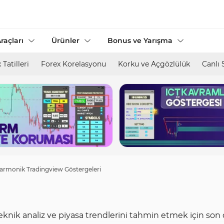
raçları
Ürünler
Bonus ve Yarışma
 Tatilleri
Forex Korelasyonu
Korku ve Açgözlülük
Canlı 
armonik Tradingview Göstergeleri
ik analiz ve piyasa trendlerini tahmin etmek için son der