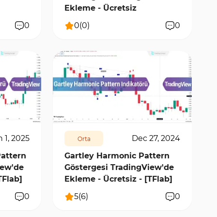
Ekleme - Ücretsiz
0
0
(
0
)
0
10262
1
n 1, 2025
Dec 27, 2024
Orta
Pattern
Gartley Harmonic Pattern
iew'de
Göstergesi TradingView'de
TFlab]
Ekleme - Ücretsiz - [TFlab]
0
5
(
6
)
0