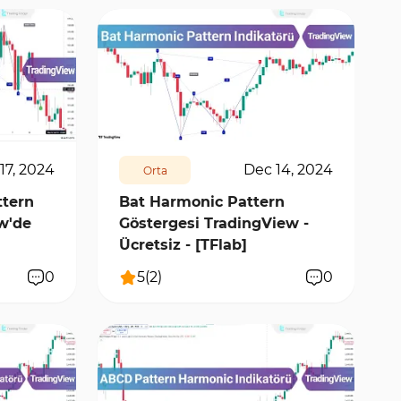
10138
1
17, 2024
Dec 14, 2024
Orta
ttern
Bat Harmonic Pattern
w'de
Göstergesi TradingView -
Ücretsiz - [TFlab]
0
5
(
2
)
0