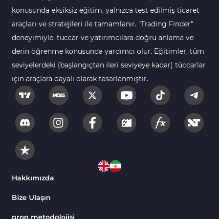
112
Göstergeleri
konusunda eksiksiz eğitim, yalnızca test edilmiş ticaret
araçları ve stratejileri ile tamamlanır. "Trading Finder"
Intraday MT4 Göstergeleri
344
deneyimiyle, tüccar ve yatırımcılara doğru anlama ve
MetaTrader 4’te
1
derin öğrenme konusunda yardımcı olur. Eğitimler, tüm
DrawdownGöstergeleri
seviyelerdeki (başlangıçtan ileri seviyeye kadar) tüccarlar
Binary Options MT4
19
için araçlara dayalı olarak tasarlanmıştır.
Göstergeleri
Öncü MT4 Göstergeleri
75
Akıllı Para MT4 Göstergeleri
74
Destek ve Direnç MT4
74
Göstergeleri
Harmonik MT4 Göstergeleri
30
Aşırı Alım ve Aşırı Satım MT4
Hakkımızda
28
Göstergeleri
Bize Ulaşın
MetaTrader 4 için Haber (News)
2
Göstergeleri
prop metodolojisi