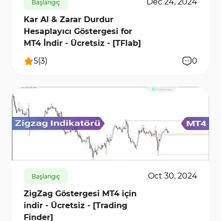
Dec 24, 2024
Başlangıç
Kar Al & Zarar Durdur
Hesaplayıcı Göstergesi for
MT4 İndir - Ücretsiz - [TFlab]
5
(
3
)
0
991
13959
0
Oct 30, 2024
Başlangıç
ZigZag Göstergesi MT4 için
indir - Ücretsiz - [Trading
Finder]