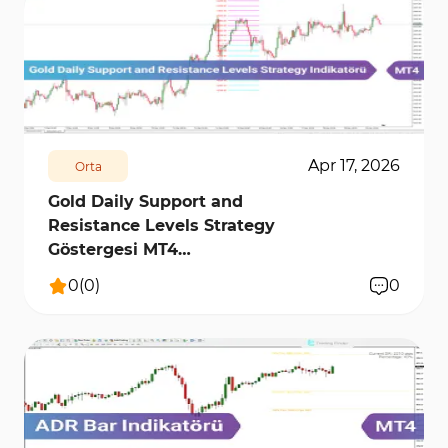
161
3158
0
Apr 17, 2026
Orta
Gold Daily Support and
Resistance Levels Strategy
Göstergesi MT4
[TradingFinder]
0
(
0
)
0
73
7641
0