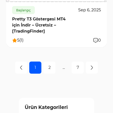
Sep 6, 2025
Başlangıç
Pretty T3 Göstergesi MT4
için İndir – Ücretsiz –
[TradingFinder]
5
(
1
)
0
1
2
...
7
Ürün Kategorileri