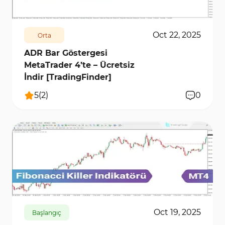
Oct 22, 2025
Orta
ADR Bar Göstergesi
MetaTrader 4’te – Ücretsiz
İndir [TradingFinder]
5
(
2
)
0
349
9276
0
Oct 19, 2025
Başlangıç