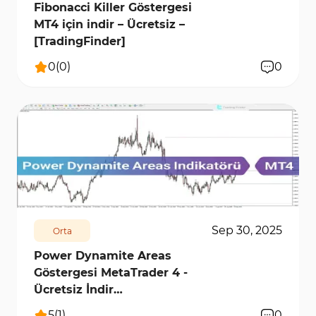
Fibonacci Killer Göstergesi
MT4 için indir – Ücretsiz –
[TradingFinder]
0
(
0
)
0
274
6974
0
Sep 30, 2025
Orta
Power Dynamite Areas
Göstergesi MetaTrader 4 -
Ücretsiz İndir
[TradingFinder]
5
(
1
)
0