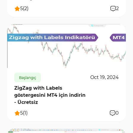
5
(
2
)
2
718
10585
1
Oct 19, 2024
Başlangıç
ZigZag with Labels
göstergesini MT4 için indirin
- Ücretsiz
5
(
1
)
0