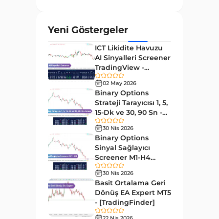
ve Osilatörler
MetaTrader 4 için Gann
1
Yeni Göstergeler
Göstergeleri
ICT Likidite Havuzu
Forward Piyasası MT4
177
AI Sinyalleri Screener
Göstergeleri
TradingView -
Döngüler MT4 Göstergeleri
[TradingFinder]
30
02 May 2026
Ücretsiz
Binary Options
Arz ve Talep MT4 Göstergeleri
15
Strateji Tarayıcısı 1, 5,
Kırılma MT4 Göstergeleri
15-Dk ve 30, 90 Sn -
95
[TradingFinder]
30 Nis 2026
Likidite MT4 Göstergeleri
68
Binary Options
Day Trading MT4 Göstergeleri
Sinyal Sağlayıcı
360
Screener M1-H4
Eğitimsel MT4 Göstergeleri
9
TradingView -
30 Nis 2026
[TradingFinder]
Volatilite MT4 Göstergeleri
Basit Ortalama Geri
83
Dönüş EA Expert MT5
Tersine MT4 Göstergeleri
498
- [TradingFinder]
Fiyat Hareketi MT4
22 Nis 2026