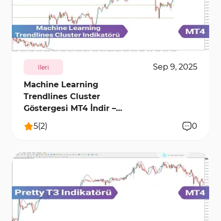
358
7821
0
Sep 9, 2025
İleri
Machine Learning
Trendlines Cluster
Göstergesi MT4 İndir –
Ücretsiz – [TFlab]
5
(
2
)
0
195
6062
0