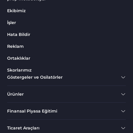
Endeks MT4 Göstergeleri
291
Ekibimiz
MT4 için Order Book (Emir
1
İşler
Defteri) Göstergeleri
Hata Bildir
MetaTrader 4 için Fibonacci
2
Göstergeleri
Reklam
Swing Trading MT4
173
Göstergeleri
Ortaklıklar
Bantlar ve Kanallar MT4
Skorlarımız
54
Göstergeleri
Göstergeler ve Osilatörler
Kurumsal Hisse Piyasası MT4
285
Göstergeleri
Ürünler
MT4 için Hareketli Göstergeleri
22
Finansal Piyasa Eğitimi
Scalping MT4 Göstergeleri
320
Position Trading MT4
1
Ticaret Araçları
Göstergeleri