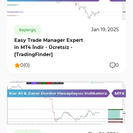
kullanmanızı sağlar.
1200
8374
0
Jan 19, 2025
Başlangıç
Easy Trade Manager Expert
in MT4 İndir - Ücretsiz -
[TradingFinder]
0
(
0
)
0
2639
9273
2