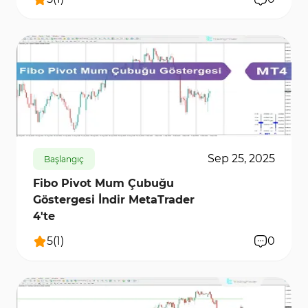
238
5966
0
Sep 25, 2025
Başlangıç
Fibo Pivot Mum Çubuğu
Göstergesi İndir MetaTrader
4'te
5
(
1
)
0