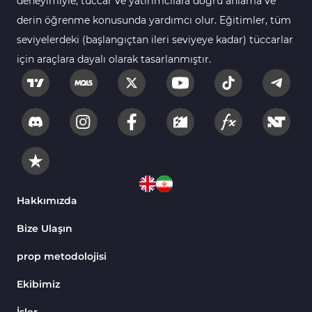
deneyimiyle, tüccar ve yatırımcılara doğru anlama ve
MetaTrader 4’te
1
derin öğrenme konusunda yardımcı olur. Eğitimler, tüm
DrawdownGöstergeleri
seviyelerdeki (başlangıçtan ileri seviyeye kadar) tüccarlar
Binary Options MT4
19
için araçlara dayalı olarak tasarlanmıştır.
Göstergeleri
Öncü MT4 Göstergeleri
75
Akıllı Para MT4 Göstergeleri
74
Destek ve Direnç MT4
74
Göstergeleri
Harmonik MT4 Göstergeleri
30
Aşırı Alım ve Aşırı Satım MT4
Hakkımızda
28
Göstergeleri
Bize Ulaşın
MetaTrader 4 için Haber (News)
2
Göstergeleri
prop metodolojisi
Endeks MT4 Göstergeleri
291
Ekibimiz
MT4 için Order Book (Emir
1
İşler