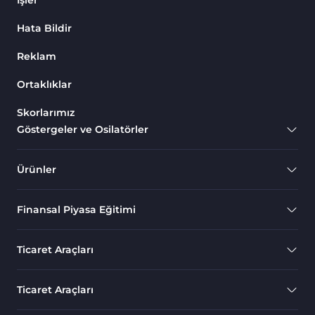
Defteri) Göstergeleri
Hata Bildir
MetaTrader 4 için Fibonacci
2
Göstergeleri
Reklam
Swing Trading MT4
173
Göstergeleri
Ortaklıklar
Bantlar ve Kanallar MT4
Skorlarımız
54
Göstergeleri
Göstergeler ve Osilatörler
Kurumsal Hisse Piyasası MT4
285
Göstergeleri
Ürünler
MT4 için Hareketli Göstergeleri
22
Finansal Piyasa Eğitimi
Scalping MT4 Göstergeleri
320
Position Trading MT4
1
Ticaret Araçları
Göstergeleri
Fast Scalping MT4
46
Ticaret Araçları
Göstergeleri