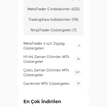
MetaTrader 5 İndikatörleri (635)
TradingView İndikatörleri (119)
NinjaTrader Göstergeleri (7)
MetaTrader 4 için Zigzag
3
Göstergeleri
H1-H4 Zaman Dilimleri MT4
35
Göstergeler
Çoklu Zaman Dilimleri MT4
557
Göstergeler
Gecikmeli MT4 Göstergeleri
33
Temel Analiz MT4 Göstergeleri
2
Kripto MT4 Göstergeleri
En Çok İndirilen
543