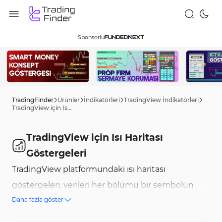
Sponsorlu
TradingFinder
Ürünler
İndikatörleri
TradingView İndikatörleri
TradingView için Isı Haritası Göstergeleri
TradingView için Isı Haritası
Göstergeleri
TradingView platformundaki ısı haritası
göstergeleri, verileri her bölümü bir sembolün
Daha fazla göster
veya sembol grubunun göreceli değişim şiddetini
temsil eden renk haritası şeklinde düzenler. Girdi