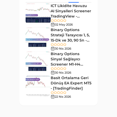
ICT Likidite Havuzu
Forward Piyasası MT4
177
AI Sinyalleri Screener
Göstergeleri
TradingView -
Döngüler MT4 Göstergeleri
[TradingFinder]
30
02 May 2026
Ücretsiz
Binary Options
Arz ve Talep MT4 Göstergeleri
15
Strateji Tarayıcısı 1, 5,
Kırılma MT4 Göstergeleri
15-Dk ve 30, 90 Sn -
95
[TradingFinder]
30 Nis 2026
Likidite MT4 Göstergeleri
68
Binary Options
Day Trading MT4 Göstergeleri
Sinyal Sağlayıcı
360
Screener M1-H4
Eğitimsel MT4 Göstergeleri
9
TradingView -
30 Nis 2026
[TradingFinder]
Volatilite MT4 Göstergeleri
Basit Ortalama Geri
83
Dönüş EA Expert MT5
Tersine MT4 Göstergeleri
498
- [TradingFinder]
Fiyat Hareketi MT4
22 Nis 2026
87
Göstergeleri
Aralık MT4 Göstergeleri
45