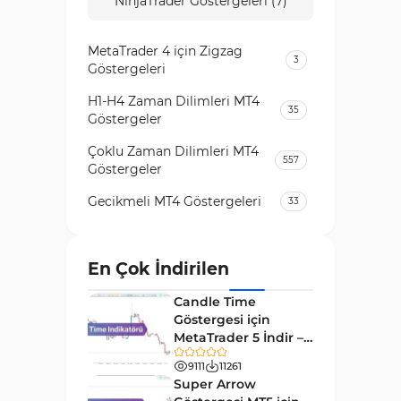
NinjaTrader Göstergeleri (7)
MetaTrader 4 için Zigzag
3
Göstergeleri
H1-H4 Zaman Dilimleri MT4
35
Göstergeler
Çoklu Zaman Dilimleri MT4
557
Göstergeler
Gecikmeli MT4 Göstergeleri
33
Temel Analiz MT4 Göstergeleri
2
Kripto MT4 Göstergeleri
En Çok İndirilen
543
Vadeli İşlem Piyasası MT4
Candle Time
18
Göstergeleri
Göstergesi için
MetaTrader 5 İndir –
Emtia Piyasası MT4
[TradingFinder]
232
Göstergeleri
9111
11261
Super Arrow
MetaTrader 4 için Volume