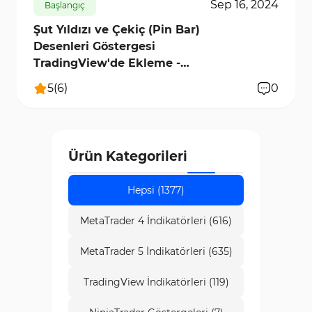
Sep 16, 2024
Başlangıç
Şut Yıldızı ve Çekiç (Pin Bar)
Desenleri Göstergesi
TradingView'de Ekleme -
[TFLab]
5
(
6
)
0
Ürün Kategorileri
Hepsi (1377)
MetaTrader 4 İndikatörleri (616)
MetaTrader 5 İndikatörleri (635)
TradingView İndikatörleri (119)