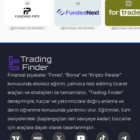
ad
ad
ad
Risk Yönetimi MT4
21
Göstergeleri
Hisse Senedi MT4
541
Göstergeleri
Sermayen risk altındadır.
Sermayen risk altındadır.
Sermayen risk altınd
MACD Göstergeleri
15
MetaTrader 4 için
Pivot and Fraktallar MT4
28
Göstergeleri
Finansal piyasalar "Forex", "Borsa" ve "Kripto Paralar"
Para Birimi Gücü MT4
112
Göstergeleri
konusunda eksiksiz eğitim, yalnızca test edilmiş ticaret
araçları ve stratejileri ile tamamlanır. "Trading Finder"
Intraday MT4 Göstergeleri
344
deneyimiyle, tüccar ve yatırımcılara doğru anlama ve
MetaTrader 4’te
1
derin öğrenme konusunda yardımcı olur. Eğitimler, tüm
DrawdownGöstergeleri
seviyelerdeki (başlangıçtan ileri seviyeye kadar) tüccarlar
Binary Options MT4
19
için araçlara dayalı olarak tasarlanmıştır.
Göstergeleri
Öncü MT4 Göstergeleri
75