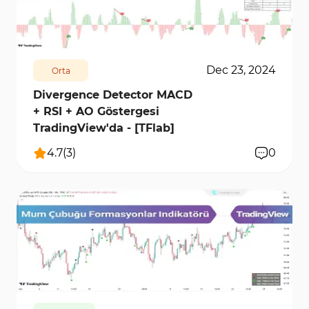
10886
1
Dec 23, 2024
Orta
Divergence Detector MACD
+ RSI + AO Göstergesi
TradingView'da - [TFlab]
4.7
(
3
)
0
10486
3