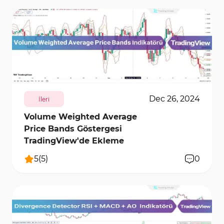
7796
3
Dec 26, 2024
İleri
Volume Weighted Average
Price Bands Göstergesi
TradingView'de Ekleme
5
(
5
)
0