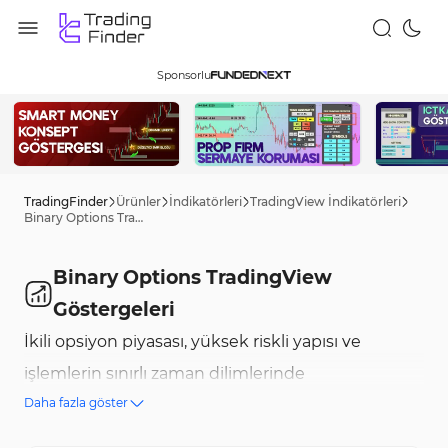
Sponsorlu
TradingFinder
Ürünler
İndikatörleri
TradingView İndikatörleri
Binary Options TradingView Göstergeleri
Binary Options TradingView
Göstergeleri
İkili opsiyon piyasası, yüksek riskli yapısı ve
işlemlerin sınırlı zaman dilimlerinde
Daha fazla göster
gerçekleşmesi nedeniyle hızlı analiz ve giriş-çıkış
noktalarının hassas bir şekilde belirlenmesini