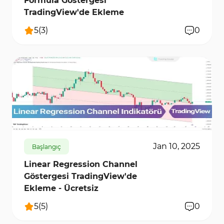
Formula Göstergesi
TradingView'de Ekleme
5
(
3
)
0
10923
1
Jan 10, 2025
Başlangıç
Linear Regression Channel
Göstergesi TradingView'de
Ekleme - Ücretsiz
5
(
5
)
0