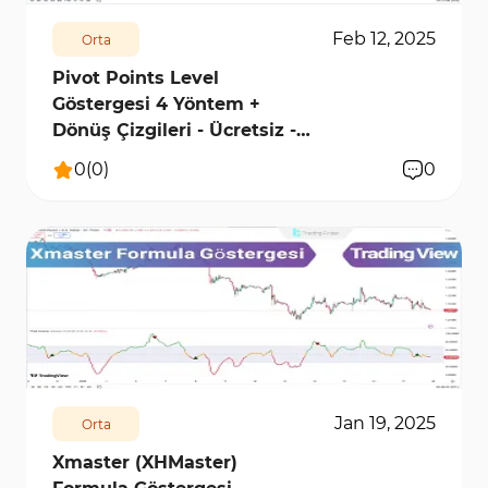
Feb 12, 2025
Orta
Pivot Points Level
Göstergesi 4 Yöntem +
Dönüş Çizgileri - Ücretsiz -
[TFlab]
0
(
0
)
0
10962
1
Jan 19, 2025
Orta
Xmaster (XHMaster)