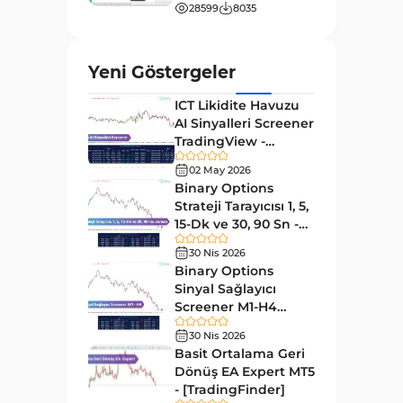
Momentum MT4 Göstergeleri
28599
8035
35
ve Osilatörler
MetaTrader 4 için Gann
1
Yeni Göstergeler
Göstergeleri
ICT Likidite Havuzu
Forward Piyasası MT4
177
AI Sinyalleri Screener
Göstergeleri
TradingView -
Döngüler MT4 Göstergeleri
[TradingFinder]
30
02 May 2026
Ücretsiz
Binary Options
Arz ve Talep MT4 Göstergeleri
15
Strateji Tarayıcısı 1, 5,
Kırılma MT4 Göstergeleri
15-Dk ve 30, 90 Sn -
95
[TradingFinder]
30 Nis 2026
Likidite MT4 Göstergeleri
68
Binary Options
Day Trading MT4 Göstergeleri
Sinyal Sağlayıcı
360
Screener M1-H4
Eğitimsel MT4 Göstergeleri
9
TradingView -
30 Nis 2026
[TradingFinder]
Volatilite MT4 Göstergeleri
Basit Ortalama Geri
83
Dönüş EA Expert MT5
Tersine MT4 Göstergeleri
498
- [TradingFinder]