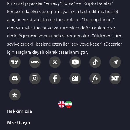
Finansal piyasalar "Forex", "Borsa" ve "Kripto Paralar"
Para Birimi Gücü MT4
112
Göstergeleri
konusunda eksiksiz eğitim, yalnızca test edilmiş ticaret
araçları ve stratejileri ile tamamlanır. "Trading Finder"
Intraday MT4 Göstergeleri
344
deneyimiyle, tüccar ve yatırımcılara doğru anlama ve
MetaTrader 4’te
1
derin öğrenme konusunda yardımcı olur. Eğitimler, tüm
DrawdownGöstergeleri
seviyelerdeki (başlangıçtan ileri seviyeye kadar) tüccarlar
Binary Options MT4
19
için araçlara dayalı olarak tasarlanmıştır.
Göstergeleri
Öncü MT4 Göstergeleri
75
Akıllı Para MT4 Göstergeleri
74
Destek ve Direnç MT4
74
Göstergeleri
Harmonik MT4 Göstergeleri
30
Aşırı Alım ve Aşırı Satım MT4
Hakkımızda
28
Göstergeleri
Bize Ulaşın
MetaTrader 4 için Haber (News)
2