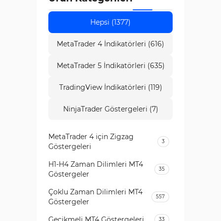
etmede faydalı olabilir. Bu göstergelerin teknik
Hepsi (1377)
araçlarla birlikte kullanılması, piyasa psikolojisine
dayalı giriş veya çıkış noktalarının belirlenmesini
MetaTrader 4 İndikatörleri (616)
sağlar.
MetaTrader 5 İndikatörleri (635)
TradingView İndikatörleri (119)
NinjaTrader Göstergeleri (7)
MetaTrader 4 için Zigzag
3
Göstergeleri
H1-H4 Zaman Dilimleri MT4
35
Göstergeler
Çoklu Zaman Dilimleri MT4
557
Göstergeler
Gecikmeli MT4 Göstergeleri
33