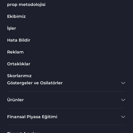
Göstergeleri
prop metodolojisi
Endeks MT4 Göstergeleri
291
Ekibimiz
MT4 için Order Book (Emir
1
İşler
Defteri) Göstergeleri
Hata Bildir
MetaTrader 4 için Fibonacci
2
Göstergeleri
Reklam
Swing Trading MT4
173
Göstergeleri
Ortaklıklar
Bantlar ve Kanallar MT4
Skorlarımız
54
Göstergeleri
Göstergeler ve Osilatörler
Kurumsal Hisse Piyasası MT4
285
Göstergeleri
Ürünler
MT4 için Hareketli Göstergeleri
22
Finansal Piyasa Eğitimi
Scalping MT4 Göstergeleri
320
Position Trading MT4
1