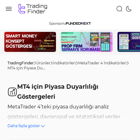
Sponsorlu
TradingFinder
Ürünler
İndikatörleri
MetaTrader 4 İndikatörleri
MT4 için Piyasa Duyarlılığı Göstergeleri
MT4 için Piyasa Duyarlılığı
Göstergeleri
MetaTrader 4’teki piyasa duyarlılığı analiz
göstergeleri, davranışsal ve istatistiksel veriler
Daha fazla göster
kullanarak piyasa eğilimlerini analiz etme imkânı
sunar. Bu göstergeler genellikle alış/satış işlem