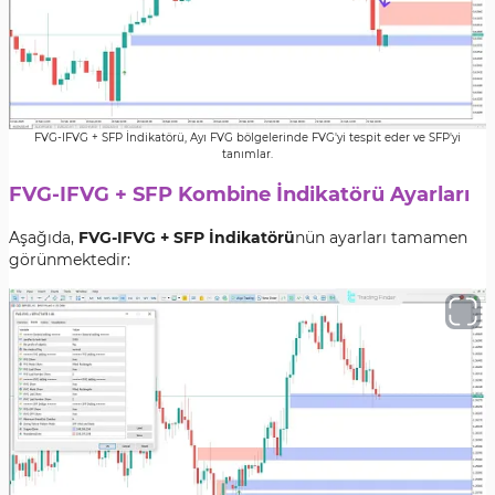
FVG-IFVG + SFP İndikatörü, Ayı FVG bölgelerinde FVG'yi tespit eder ve SFP'yi
tanımlar.
FVG-IFVG + SFP Kombine İndikatörü Ayarları
Aşağıda,
FVG-IFVG + SFP İndikatörü
nün ayarları tamamen
görünmektedir: