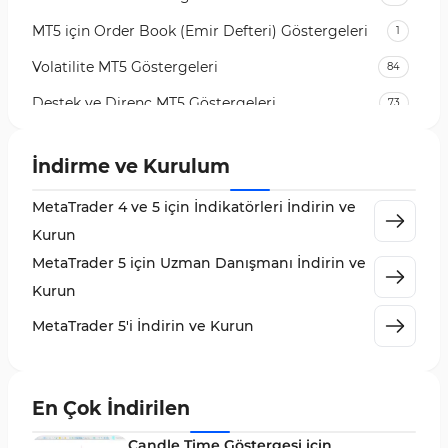
MT5 için Order Book (Emir Defteri) Göstergeleri
1
Volatilite MT5 Göstergeleri
84
Destek ve Direnç MT5 Göstergeleri
73
Likidite MT5 Göstergeleri
65
İndirme ve Kurulum
MetaTrader 5 için Order Flow Göstergeleri
1
MetaTrader 4 ve 5 için İndikatörleri İndirin ve
MetaTrader 5 için Expert Advisor (EA)
5
Kurun
MetaTrader 5 için Zigzag Göstergeleri
3
MetaTrader 5 için Uzman Danışmanı İndirin ve
Sinyal ve Tahmin MT5 Göstergeleri
232
Kurun
MetaTrader 5 için Volume Profile Göstergeleri
2
MetaTrader 5'i İndirin ve Kurun
Akıllı Para MT5 Göstergeleri
78
Grafik ve Klasik MT5 Göstergeleri
49
En Çok İndirilen
Binary Options MT5 Göstergeleri
19
Candle Time Göstergesi için