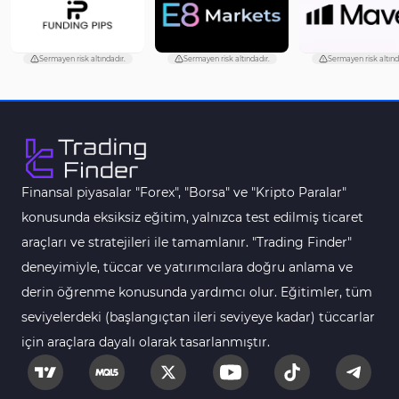
Aşırı Alım ve Aşırı Satım MT5 Göstergeleri
27
Endeks MT5 Göstergeleri
292
Sermayen risk altındadır.
Sermayen risk altındadır.
Sermayen risk altınd
Tersine Dönüş MT5 Göstergeleri
498
Vadeli İşlem MT5 Göstergeleri
16
Fast Scalping MT5 Göstergeleri
47
Gün İçi (Intraday) MT5 Göstergeleri
347
Finansal piyasalar "Forex", "Borsa" ve "Kripto Paralar"
Forex MT5 Göstergeleri
611
konusunda eksiksiz eğitim, yalnızca test edilmiş ticaret
Kurumsal Hisse Senedi MT5 Göstergeleri
araçları ve stratejileri ile tamamlanır. "Trading Finder"
276
deneyimiyle, tüccar ve yatırımcılara doğru anlama ve
Aralık Göstergeleri MT5 Göstergeleri
44
derin öğrenme konusunda yardımcı olur. Eğitimler, tüm
Hisse Senedi MT5 Göstergeleri
540
seviyelerdeki (başlangıçtan ileri seviyeye kadar) tüccarlar
Eğitimsel MT5 Göstergeleri
9
için araçlara dayalı olarak tasarlanmıştır.
Arz ve Talep MT5 Göstergeleri
15