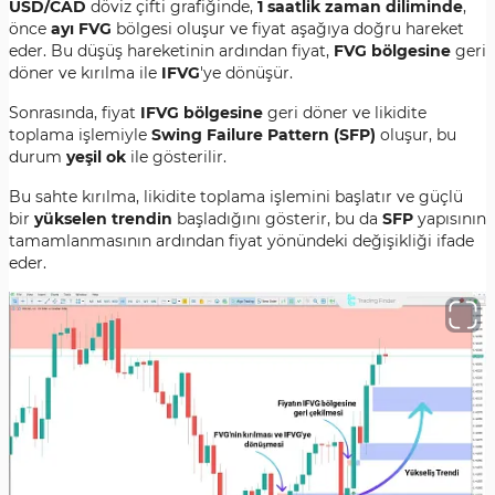
USD/CAD
döviz çifti grafiğinde,
1 saatlik zaman diliminde
,
önce
ayı FVG
bölgesi oluşur ve fiyat aşağıya doğru hareket
eder. Bu düşüş hareketinin ardından fiyat,
FVG bölgesine
geri
döner ve kırılma ile
IFVG
'ye dönüşür.
Sonrasında, fiyat
IFVG bölgesine
geri döner ve likidite
toplama işlemiyle
Swing Failure Pattern (SFP)
oluşur, bu
durum
yeşil ok
ile gösterilir.
Bu sahte kırılma, likidite toplama işlemini başlatır ve güçlü
bir
yükselen trendin
başladığını gösterir, bu da
SFP
yapısının
tamamlanmasının ardından fiyat yönündeki değişikliği ifade
eder.