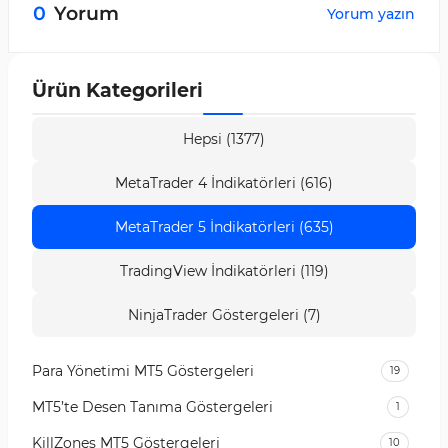
0
Yorum
Yorum yazın
Boğa SFP ise yeşil ok ile gösterilir.
Ürün Kategorileri
Hepsi (1377)
MetaTrader 4 İndikatörleri (616)
MetaTrader 5 İndikatörleri (635)
TradingView İndikatörleri (119)
NinjaTrader Göstergeleri (7)
Para Yönetimi MT5 Göstergeleri
19
MT5’te Desen Tanıma Göstergeleri
1
KillZones MT5 Göstergeleri
10