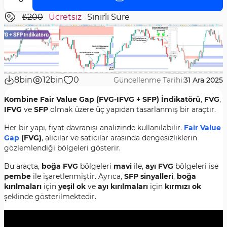
₺200
Ücretsiz
Sınırlı Süre
8bin
12bin
0
Güncellenme Tarihi:
31 Ara 2025
Kombine Fair Value Gap (FVG-IFVG + SFP) İndikatörü
,
FVG
,
IFVG
ve
SFP
olmak üzere üç yapıdan tasarlanmış bir araçtır.
Her bir yapı, fiyat davranışı analizinde kullanılabilir.
Fair Value
Gap
(FVG)
, alıcılar ve satıcılar arasında dengesizliklerin
gözlemlendiği bölgeleri gösterir.
Bu araçta,
boğa FVG
bölgeleri
mavi
ile,
ayı FVG
bölgeleri ise
pembe
ile işaretlenmiştir. Ayrıca,
SFP sinyalleri
,
boğa
kırılmaları
için
yeşil ok
ve
ayı kırılmaları
için
kırmızı ok
şeklinde gösterilmektedir.