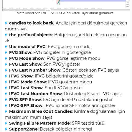
MetaTrader 5'te FVG-IFVG + SFP İndikatörü ayarlarının görünümü
candles to look back
: Analiz için geri dönülmesi gereken
mum sayısı
the prefix of objects
: Bölgeleri işaretlemek için nesne ön
eki
the mode of FVG
: FVG gösterim modu
FVG Show
: FVG bölgelerini göster/gizle
FVG Mode Show
: FVG görselleştirme modu
FVG Last Show
: Son FVG'yi göster
FVG Last Number Show
: Gösterilecek son FVG sayısı
IFVG Show
: IFVG bölgelerini göster/gizle
IFVG Mode Show
: IFVG gösterim modu
IFVG Last Show
: Son IFVG'yi göster
IFVG Last Number Show
: Gösterilecek son IFVG sayısı
FVG-SFP Show
: FVG içinde SFP noktalarını göster
IFVG-SFP Show
: IFVG içinde SFP noktalarını göster
Maximum BreakOut Candles
: Kırılma doğrulaması için
maksimum mum sayısı
Swing Failure Pattern Mode
: SFP tespiti türü
SupportZone
: Destek bölgelerinin rengi