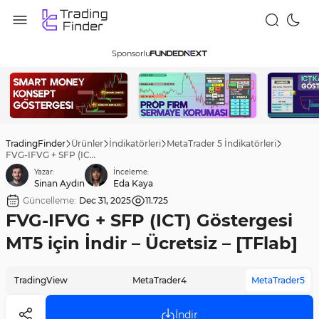
Sponsorlu
TradingFinder
Ürünler
İndikatörleri
MetaTrader 5 İndikatörleri
FVG-IFVG + SFP (ICT) Göstergesi MT5 için İndir – Ücretsiz – [TFlab]
Yazar:
İnceleme:
Sinan Aydın
Eda Kaya
Güncelleme:
Dec 31, 2025
11.725
FVG-IFVG + SFP (ICT) Göstergesi
MT5 için İndir – Ücretsiz – [TFlab]
TradingView
MetaTrader4
MetaTrader5
İndir