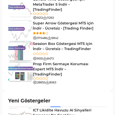
M1-M5 Zaman Dilimleri MT5 Göstergeler
MetaTrader 5 İndir –
35
[TradingFinder]
ICT MT5 Göstergeleri
96
9212
11292
MetaTrader 5 için VWAP Göstergeleri
2
Super Arrow Göstergesi MT5 için
İndir - Ücretsiz - [Trading Finder]
Emtia MT5 Göstergeleri
229
375486
9842
MetaTrader 5’te Drawdown Göstergeleri
1
Session Box Göstergesi MT5 için
İndir – Ücretsiz – TradingFinder
Pivot and Fraktallar MT5 Göstergeleri
27
9551
8473
Forward MT5 Göstergeleri
176
Prop Firm Sermaye Koruması
Elliott Dalga Teorisi MT5 Göstergeleri
Expert MT5 İndir –
9
[TradingFinder]
Bantlar ve Kanallar MT5 Göstergeleri
54
28855
8063
MT5 için Hareketli Ortalama Göstergeleri
22
Yeniden Çizilmeyen MT5 Göstergeleri
25
Yeni Göstergeler
Giriş ve Çıkış MT5 Göstergeleri
44
ICT Likidite Havuzu AI Sinyalleri
Hacim MT5 Göstergeleri
23