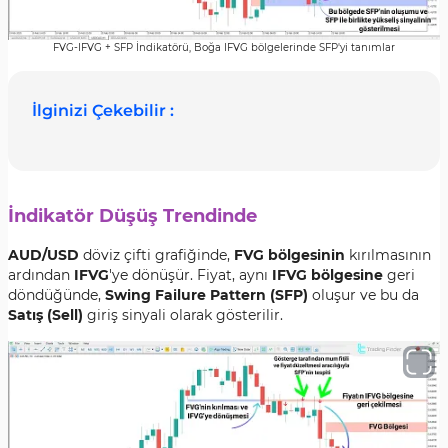
FVG-IFVG + SFP İndikatörü, Boğa IFVG bölgelerinde SFP'yi tanımlar
İlginizi Çekebilir :
İndikatör Düşüş Trendinde
AUD/USD
döviz çifti grafiğinde,
FVG bölgesinin
kırılmasının
ardından
IFVG
'ye dönüşür. Fiyat, aynı
IFVG bölgesine
geri
döndüğünde,
Swing Failure Pattern (SFP)
oluşur ve bu da
Satış (Sell)
giriş sinyali olarak gösterilir.