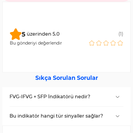
5
üzerinden
5.0
(
1
)
Bu gönderiyi değerlendir
Sıkça Sorulan Sorular
FVG-IFVG + SFP İndikatörü nedir?
FVG-IFVG + SFP, Inverse Fair Value Gap (IFVG),
Fair Value Gap (FVG) ve Swing Failure Pattern
Bu indikatör hangi tür sinyaller sağlar?
(SFP) olmak üzere üç ana kavramı birleştiren bir
İndikatör, renk kodlu oklar kullanarak SFP
kombine indikatördür.
desenlerini vurgular. Ayı SFP bir kırmızı ok ile,