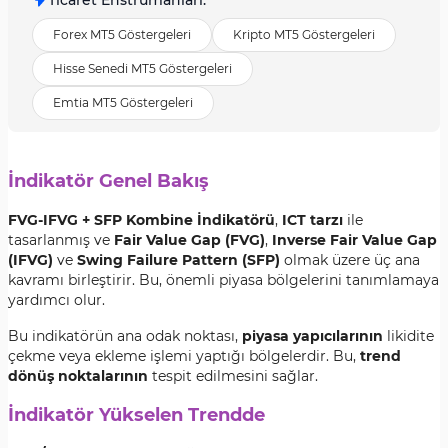
Ticaret Enstrümanları
:
Forex MT5 Göstergeleri
Kripto MT5 Göstergeleri
Hisse Senedi MT5 Göstergeleri
Emtia MT5 Göstergeleri
İndikatör Genel Bakış
FVG-IFVG + SFP Kombine İndikatörü
,
ICT tarzı
ile
tasarlanmış ve
Fair Value Gap (FVG)
,
Inverse Fair Value Gap
(IFVG)
ve
Swing Failure Pattern (SFP)
olmak üzere üç ana
kavramı birleştirir. Bu, önemli piyasa bölgelerini tanımlamaya
yardımcı olur.
Bu indikatörün ana odak noktası,
piyasa yapıcılarının
likidite
çekme veya ekleme işlemi yaptığı bölgelerdir. Bu,
trend
dönüş noktalarının
tespit edilmesini sağlar.
İndikatör Yükselen Trendde