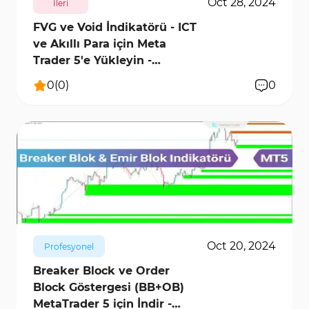
Oct 28, 2024
İleri
FVG ve Void İndikatörü - ICT
ve Akıllı Para için Meta
Trader 5'e Yükleyin -
Ücretsiz - [TFlab]
0
(
0
)
0
2705
13605
0
Oct 20, 2024
Profesyonel
Breaker Block ve Order
Block Göstergesi (BB+OB)
MetaTrader 5 için İndir -