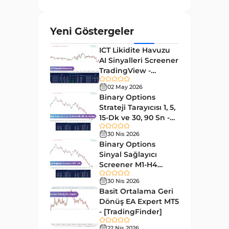
ve Osilatörler
MetaTrader 4 için Gann
1
Yeni Göstergeler
Göstergeleri
ICT Likidite Havuzu
Forward Piyasası MT4
177
AI Sinyalleri Screener
Göstergeleri
TradingView -
Döngüler MT4 Göstergeleri
[TradingFinder]
30
02 May 2026
Ücretsiz
Binary Options
Arz ve Talep MT4 Göstergeleri
15
Strateji Tarayıcısı 1, 5,
Kırılma MT4 Göstergeleri
15-Dk ve 30, 90 Sn -
95
[TradingFinder]
30 Nis 2026
Likidite MT4 Göstergeleri
68
Binary Options
Day Trading MT4 Göstergeleri
Sinyal Sağlayıcı
360
Screener M1-H4
Eğitimsel MT4 Göstergeleri
9
TradingView -
30 Nis 2026
[TradingFinder]
Volatilite MT4 Göstergeleri
Basit Ortalama Geri
83
Dönüş EA Expert MT5
Tersine MT4 Göstergeleri
498
- [TradingFinder]
Fiyat Hareketi MT4
22 Nis 2026