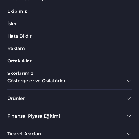
Endeks MT4 Göstergeleri
291
Ekibimiz
MT4 için Order Book (Emir
1
İşler
Defteri) Göstergeleri
Hata Bildir
MetaTrader 4 için Fibonacci
2
Göstergeleri
Reklam
Swing Trading MT4
173
Göstergeleri
Ortaklıklar
Bantlar ve Kanallar MT4
Skorlarımız
54
Göstergeleri
Göstergeler ve Osilatörler
Kurumsal Hisse Piyasası MT4
285
Göstergeleri
Ürünler
MT4 için Hareketli Göstergeleri
22
Finansal Piyasa Eğitimi
Scalping MT4 Göstergeleri
320
Position Trading MT4
1
Ticaret Araçları
Göstergeleri