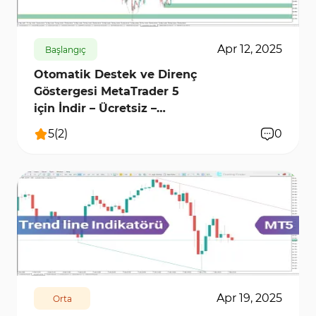
Apr 12, 2025
Başlangıç
Otomatik Destek ve Direnç
Göstergesi MetaTrader 5
için İndir – Ücretsiz –
[TradingFinder]
5
(
2
)
0
1576
6738
0
Apr 19, 2025
Orta