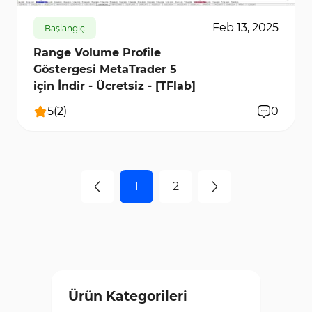
Feb 13, 2025
Başlangıç
Range Volume Profile
Göstergesi MetaTrader 5
için İndir - Ücretsiz - [TFlab]
5
(
2
)
0
1
2
Ürün Kategorileri