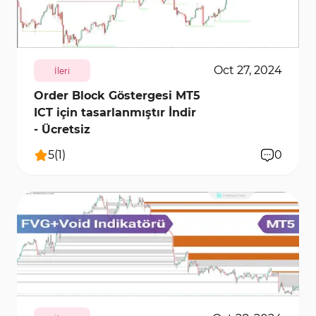
4775
28080
0
Oct 27, 2024
İleri
Order Block Göstergesi MT5
ICT için tasarlanmıştır İndir
- Ücretsiz
5
(
1
)
0
1365
11520
0