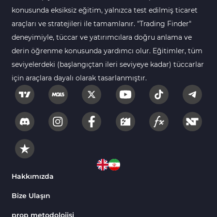
112
Göstergeleri
konusunda eksiksiz eğitim, yalnızca test edilmiş ticaret
araçları ve stratejileri ile tamamlanır. "Trading Finder"
Intraday MT4 Göstergeleri
344
deneyimiyle, tüccar ve yatırımcılara doğru anlama ve
MetaTrader 4’te
1
derin öğrenme konusunda yardımcı olur. Eğitimler, tüm
DrawdownGöstergeleri
seviyelerdeki (başlangıçtan ileri seviyeye kadar) tüccarlar
Binary Options MT4
19
için araçlara dayalı olarak tasarlanmıştır.
Göstergeleri
Öncü MT4 Göstergeleri
75
Akıllı Para MT4 Göstergeleri
74
Destek ve Direnç MT4
74
Göstergeleri
Harmonik MT4 Göstergeleri
30
Aşırı Alım ve Aşırı Satım MT4
Hakkımızda
28
Göstergeleri
Bize Ulaşın
MetaTrader 4 için Haber (News)
2
Göstergeleri
prop metodolojisi