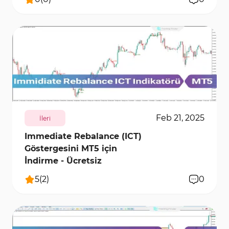
380
6020
1
Feb 21, 2025
İleri
Immediate Rebalance (ICT)
Göstergesini MT5 için
İndirme - Ücretsiz
5
(
2
)
0