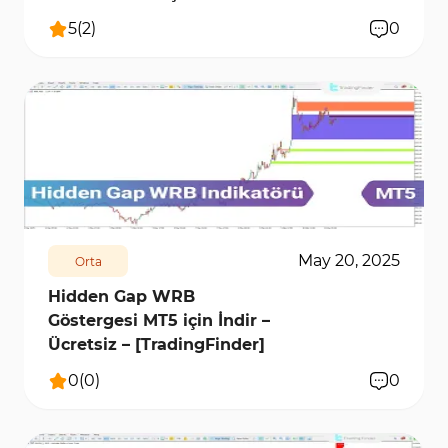
Ücretsiz
5
(
2
)
0
310
5868
0
May 20, 2025
Orta
Hidden Gap WRB
Göstergesi MT5 için İndir –
Ücretsiz – [TradingFinder]
0
(
0
)
0