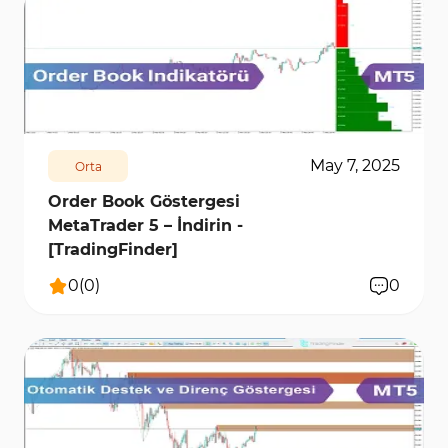
1890
7306
0
May 7, 2025
Orta
Order Book Göstergesi
MetaTrader 5 – İndirin -
[TradingFinder]
0
(
0
)
0
4611
10353
0