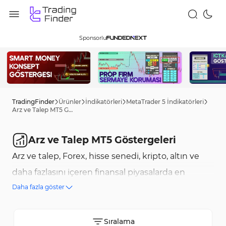
Sponsorlu
TradingFinder
Ürünler
İndikatörleri
MetaTrader 5 İndikatörleri
Arz ve Talep MT5 Göstergeleri
Arz ve Talep MT5 Göstergeleri
Arz ve talep, Forex, hisse senedi, kripto, altın ve
daha fazlasını içeren finansal piyasalarda en
Daha fazla göster
bilinen ticaret stillerinden biridir ve yatırımcılara
ana satın alma ve satma noktalarını belirleme
imkanı tanır. Arz ve talep göstergeleri, bu noktaları
Sıralama