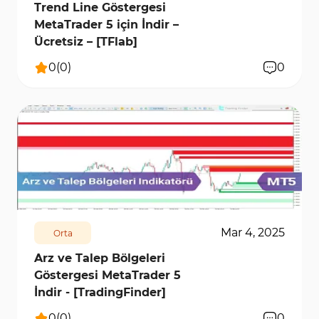
Trend Line Göstergesi
MetaTrader 5 için İndir –
Ücretsiz – [TFlab]
0
(
0
)
0
1483
7966
0
Mar 4, 2025
Orta
Arz ve Talep Bölgeleri
Göstergesi MetaTrader 5
İndir - [TradingFinder]
0
(
0
)
0