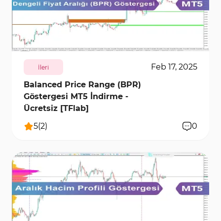
572
7807
1
Feb 17, 2025
İleri
Balanced Price Range (BPR)
Göstergesi MT5 İndirme -
Ücretsiz [TFlab]
5
(
2
)
0
4037
6862
1