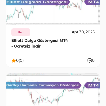
1096
7753
0
Apr 30, 2025
İleri
Elliott Dalga Göstergesi MT4
- Ücretsiz İndir
0
(
0
)
0
203
6154
0