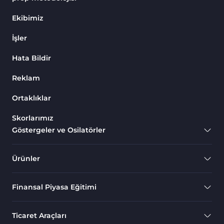
Endeks MT4 Göstergeleri
291
Ekibimiz
MT4 için Order Book (Emir
1
İşler
Defteri) Göstergeleri
Hata Bildir
MetaTrader 4 için Fibonacci
2
Göstergeleri
Reklam
Swing Trading MT4
173
Göstergeleri
Ortaklıklar
Bantlar ve Kanallar MT4
Skorlarımız
54
Göstergeleri
Göstergeler ve Osilatörler
Kurumsal Hisse Piyasası MT4
285
Göstergeleri
Ürünler
MT4 için Hareketli Göstergeleri
22
Finansal Piyasa Eğitimi
Scalping MT4 Göstergeleri
320
Position Trading MT4
1
Ticaret Araçları
Göstergeleri