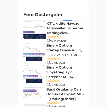
ve Osilatörler
MetaTrader 4 için Gann
1
Yeni Göstergeler
Göstergeleri
ICT Likidite Havuzu
Forward Piyasası MT4
177
AI Sinyalleri Screener
Göstergeleri
TradingView -
Döngüler MT4 Göstergeleri
[TradingFinder]
30
02 May 2026
Ücretsiz
Binary Options
Arz ve Talep MT4 Göstergeleri
15
Strateji Tarayıcısı 1, 5,
Kırılma MT4 Göstergeleri
15-Dk ve 30, 90 Sn -
95
[TradingFinder]
30 Nis 2026
Likidite MT4 Göstergeleri
68
Binary Options
Day Trading MT4 Göstergeleri
Sinyal Sağlayıcı
360
Screener M1-H4
Eğitimsel MT4 Göstergeleri
9
TradingView -
30 Nis 2026
[TradingFinder]
Volatilite MT4 Göstergeleri
Basit Ortalama Geri
83
Dönüş EA Expert MT5
Tersine MT4 Göstergeleri
498
- [TradingFinder]
Fiyat Hareketi MT4
22 Nis 2026