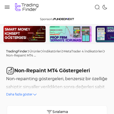
Sponsorlu
TradingFinder
Ürünler
İndikatörleri
MetaTrader 4 İndikatörleri
Non-Repaint MT4 Göstergeleri
Non-Repaint MT4 Göstergeleri
Non-repainting göstergeleri, benzersiz bir özelliğe
sahiptir: sinyaller verildikten sonra değerleri sabit
Daha fazla göster
kalır, sonraki fiyat değişimlerinden etkilenmez. Bu
stabilite, trader’lara güvenli ve güvenilir sinyaller
sunarak ticaret kararlarında güven sağlar. Anahtar
Sıralama