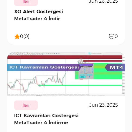
Jun 26, 2025
İleri
XO Alert Göstergesi
MetaTrader 4 İndir
0
(
0
)
0
2388
29126
0
Jun 23, 2025
İleri
ICT Kavramları Göstergesi
MetaTrader 4 İndirme