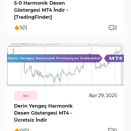
5-0 Harmonik Desen
Göstergesi MT4 İndir -
[TradingFinder]
5
(
1
)
2
201
5830
0
Apr 29, 2025
İleri
Derin Yengeç Harmonik
Desen Göstergesi MT4 -
Ücretsiz İndir
0
(
0
)
0