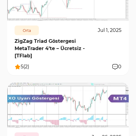
479
7819
0
Jul 1, 2025
Orta
ZigZag Triad Göstergesi
MetaTrader 4’te – Ücretsiz -
[TFlab]
5
(
2
)
0
231
7629
0