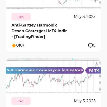
May 3, 2025
İleri
Anti-Gartley Harmonik
Desen Göstergesi MT4 İndir
- [TradingFinder]
0
(
0
)
0
191
7573
0
May 5, 2025
İleri