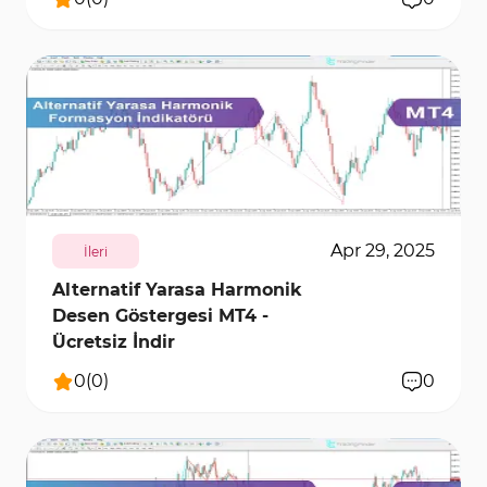
180
6096
0
Apr 29, 2025
İleri
Alternatif Yarasa Harmonik
Desen Göstergesi MT4 -
Ücretsiz İndir
0
(
0
)
0