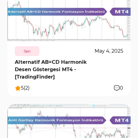
238
7136
0
May 4, 2025
İleri
Alternatif AB=CD Harmonik
Desen Göstergesi MT4 -
[TradingFinder]
5
(
2
)
0
174
7019
0