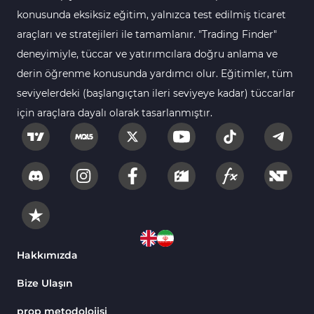
112
Göstergeleri
konusunda eksiksiz eğitim, yalnızca test edilmiş ticaret
araçları ve stratejileri ile tamamlanır. "Trading Finder"
Intraday MT4 Göstergeleri
344
deneyimiyle, tüccar ve yatırımcılara doğru anlama ve
MetaTrader 4’te
1
derin öğrenme konusunda yardımcı olur. Eğitimler, tüm
DrawdownGöstergeleri
seviyelerdeki (başlangıçtan ileri seviyeye kadar) tüccarlar
Binary Options MT4
19
için araçlara dayalı olarak tasarlanmıştır.
Göstergeleri
Öncü MT4 Göstergeleri
75
Akıllı Para MT4 Göstergeleri
74
Destek ve Direnç MT4
74
Göstergeleri
Harmonik MT4 Göstergeleri
30
Aşırı Alım ve Aşırı Satım MT4
Hakkımızda
28
Göstergeleri
Bize Ulaşın
MetaTrader 4 için Haber (News)
2
Göstergeleri
prop metodolojisi