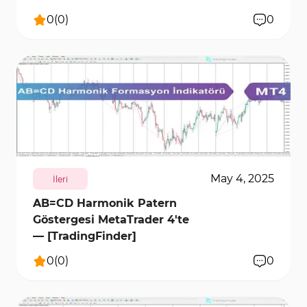
0
(
0
)
0
385
6353
0
May 4, 2025
İleri
AB=CD Harmonik Patern
Göstergesi MetaTrader 4'te
— [TradingFinder]
0
(
0
)
0