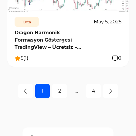
May 5, 2025
Orta
Dragon Harmonik
Formasyon Göstergesi
TradingView – Ücretsiz –
[TFlab]
5
(
1
)
0
1
2
...
4