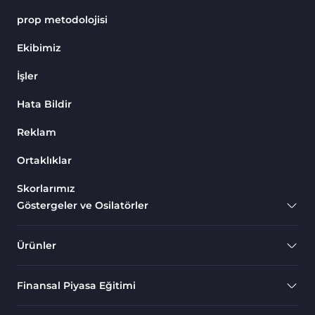
MetaTrader 4 için Haber (News)
2
Göstergeleri
prop metodolojisi
Endeks MT4 Göstergeleri
291
Ekibimiz
MT4 için Order Book (Emir
1
İşler
Defteri) Göstergeleri
Hata Bildir
MetaTrader 4 için Fibonacci
2
Göstergeleri
Reklam
Swing Trading MT4
173
Göstergeleri
Ortaklıklar
Bantlar ve Kanallar MT4
Skorlarımız
54
Göstergeleri
Göstergeler ve Osilatörler
Kurumsal Hisse Piyasası MT4
285
Göstergeleri
Ürünler
MT4 için Hareketli Göstergeleri
22
Finansal Piyasa Eğitimi
Scalping MT4 Göstergeleri
320
Position Trading MT4