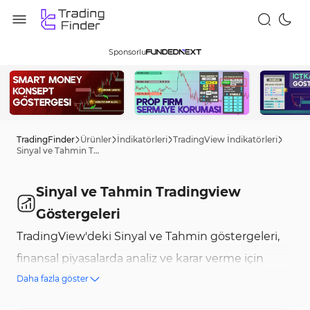
Sponsorlu
TradingFinder
Ürünler
İndikatörleri
TradingView İndikatörleri
Sinyal ve Tahmin Tradingview Göstergeleri
Sinyal ve Tahmin Tradingview
Göstergeleri
TradingView'deki Sinyal ve Tahmin göstergeleri,
finansal piyasalarda analiz ve karar verme için
Daha fazla göster
temel araçlardır. Bu göstergeler, size doğru ticaret
sinyalleri ve güncel piyasa tahminleri sağlar, bu da