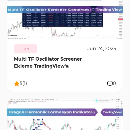
8047
0
Jun 24, 2025
İleri
Multi TF Oscillator Screener
Ekleme TradingView'a
5
(
1
)
0
10142
0