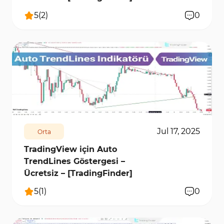
5
(
2
)
0
8668
0
Jul 17, 2025
Orta
TradingView için Auto
TrendLines Göstergesi –
Ücretsiz – [TradingFinder]
5
(
1
)
0