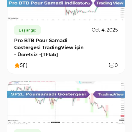
9212
0
Oct 4, 2025
Başlangıç
Pro BTB Pour Samadi
Göstergesi TradingView için
- Ücretsiz -[TFlab]
5
(
1
)
0
8314
0