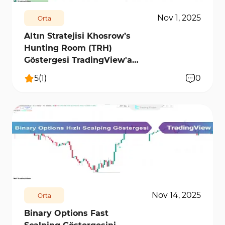
Nov 1, 2025
Orta
Altın Stratejisi Khosrow’s
Hunting Room (TRH)
Göstergesi TradingView'a
Ekleme
5
(
1
)
0
8098
0
Nov 14, 2025
Orta
Binary Options Fast