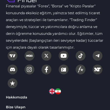
Finansal piyasalar "Forex", "Borsa" ve "Kripto Paralar"
Para Birimi Gücü MT4
112
Göstergeleri
konusunda eksiksiz eğitim, yalnızca test edilmiş ticaret
araçları ve stratejileri ile tamamlanır. "Trading Finder"
Intraday MT4 Göstergeleri
344
deneyimiyle, tüccar ve yatırımcılara doğru anlama ve
MetaTrader 4’te
1
derin öğrenme konusunda yardımcı olur. Eğitimler, tüm
DrawdownGöstergeleri
seviyelerdeki (başlangıçtan ileri seviyeye kadar) tüccarlar
Binary Options MT4
19
için araçlara dayalı olarak tasarlanmıştır.
Göstergeleri
Öncü MT4 Göstergeleri
75
Akıllı Para MT4 Göstergeleri
74
Destek ve Direnç MT4
74
Göstergeleri
Harmonik MT4 Göstergeleri
30
Aşırı Alım ve Aşırı Satım MT4
Hakkımızda
28
Göstergeleri
Bize Ulaşın