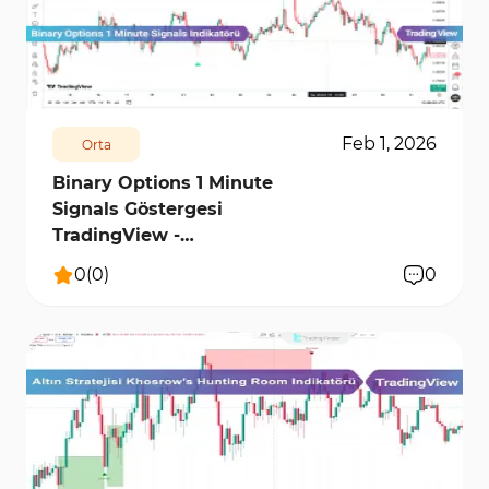
eklemenizi ve tüm özelliklerinden tam anlamıyla
faydalanmanızı sağlar.
6910
0
Feb 1, 2026
Orta
Binary Options 1 Minute
Signals Göstergesi
TradingView -
[TradingFinder]
0
(
0
)
0
9771
0