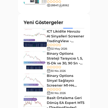
[TradingFinder]
Momentum MT4 Göstergeleri
28847
8062
35
ve Osilatörler
MetaTrader 4 için Gann
1
Yeni Göstergeler
Göstergeleri
ICT Likidite Havuzu
Forward Piyasası MT4
177
AI Sinyalleri Screener
Göstergeleri
TradingView -
Döngüler MT4 Göstergeleri
[TradingFinder]
30
02 May 2026
Ücretsiz
Binary Options
Arz ve Talep MT4 Göstergeleri
15
Strateji Tarayıcısı 1, 5,
Kırılma MT4 Göstergeleri
15-Dk ve 30, 90 Sn -
95
[TradingFinder]
30 Nis 2026
Likidite MT4 Göstergeleri
68
Binary Options
Day Trading MT4 Göstergeleri
Sinyal Sağlayıcı
360
Screener M1-H4
Eğitimsel MT4 Göstergeleri
9
TradingView -
30 Nis 2026
[TradingFinder]
Volatilite MT4 Göstergeleri
Basit Ortalama Geri
83
Dönüş EA Expert MT5
Tersine MT4 Göstergeleri
498
- [TradingFinder]