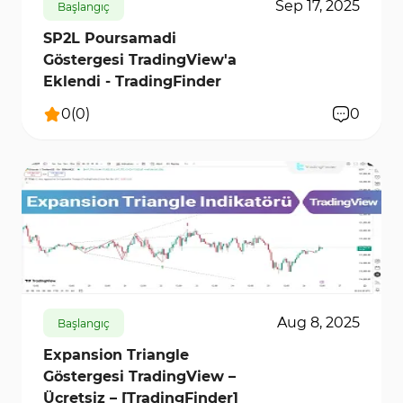
Sep 17, 2025
Başlangıç
SP2L Poursamadi
Göstergesi TradingView'a
Eklendi - TradingFinder
0
(
0
)
0
9638
0
Aug 8, 2025
Başlangıç
Expansion Triangle
Göstergesi TradingView –
Ücretsiz – [TradingFinder]