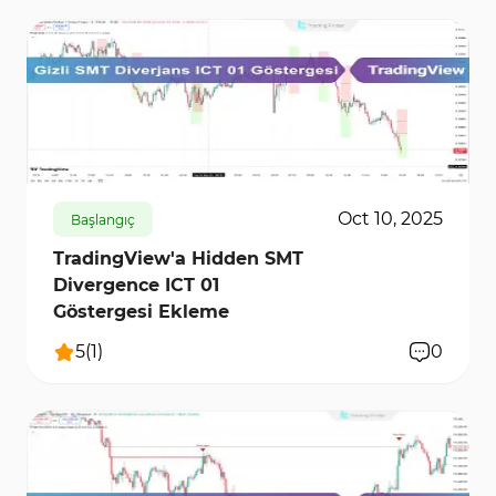
10469
0
Oct 10, 2025
Başlangıç
TradingView'a Hidden SMT
Divergence ICT 01
Göstergesi Ekleme
5
(
1
)
0