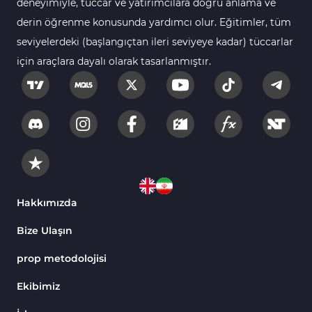
deneyimiyle, tüccar ve yatırımcılara doğru anlama ve
derin öğrenme konusunda yardımcı olur. Eğitimler, tüm
Yeniden Çizilmeyen Tradingview Göstergeleri
4
seviyelerdeki (başlangıçtan ileri seviyeye kadar) tüccarlar
TradingView için Seans (Sessions) Göstergeleri
3
için araçlara dayalı olarak tasarlanmıştır.
Harmonik Tradingview Göstergeleri
15
Kurumsal Hisse Piyasası Tradingview
72
Göstergeleri
Vadeli İşlemler Tradingview Göstergeleri
1
MACD Göstergeleri TradingView için
1
Günlük ve Haftalık Zaman Dilimleri TV
6
Hakkımızda
Göstergeler
Arz ve Talep Tradingview Göstergeleri
9
Bize Ulaşın
H1-H4 Zaman Dilimleri Tradingview Göstergeler
8
prop metodolojisi
Binary Options TradingView Göstergeleri
8
Ekibimiz
Aralık Tradingview Göstergeleri
6