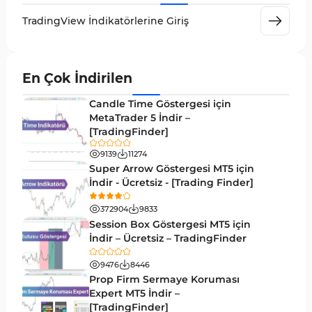
Day Trading Tradingview Göstergeleri
50
TradingView İndikatörlerine Giriş
Likidite Tradingview Göstergeleri
46
Osilatörler TradingView Göstergeleri
8
En Çok İndirilen
Döngüler Tradingview Göstergeleri
4
Candle Time Göstergesi için
MetaTrader 5 İndir –
Çoklu Zaman Dilimleri Tradingview Göstergeler
96
[TradingFinder]
Forward Tradingview Göstergeleri
32
9139
11274
Super Arrow Göstergesi MT5 için
TradingView’te Desen Tanıma Göstergeleri
1
İndir - Ücretsiz - [Trading Finder]
Scalping Tradingview Göstergeleri
37
372904
9833
ICT TradingView Göstergeleri
60
Session Box Göstergesi MT5 için
İndir – Ücretsiz – TradingFinder
Sinyal ve Tahmin Tradingview Göstergeleri
37
9476
8446
TradingView için Zigzag Göstergeleri
2
Prop Firm Sermaye Koruması
Expert MT5 İndir –
Hızlı Scalper Tradingview Göstergeleri
6
[TradingFinder]