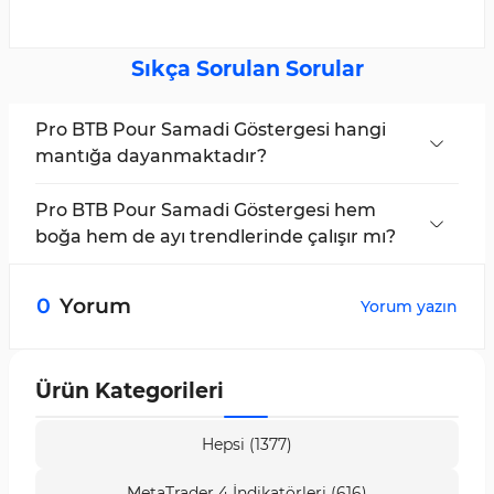
Sıkça Sorulan Sorular
Pro BTB Pour Samadi Göstergesi hangi
mantığa dayanmaktadır?
Bu gösterge, önemli seviyelerin geçerli
kırılmalarına ve fiyatın aynı seviyeye geri
Pro BTB Pour Samadi Göstergesi hem
dönmesine dayanarak, ana trende uygun
boğa hem de ayı trendlerinde çalışır mı?
düşük riskli girişleri belirlemek için
Evet; bu gösterge hem direnç kırılmaları ve
tasarlanmıştır.
desteğe retestlerde (alım sinyalleri) hem de
0
Yorum
Yorum yazın
destek kırılmaları ve dirence retestlerde (satış
sinyalleri) etkilidir.
Ürün Kategorileri
Hepsi (1377)
MetaTrader 4 İndikatörleri (616)