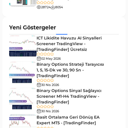
Swing Trading Tradingview Göstergeleri
10
28724
8054
Endeks Tradingview Göstergeleri
57
Tersine Tradingview Göstergeleri
94
Yeni Göstergeler
M15-M30 Zaman Dilimleri Tradingview
19
ICT Likidite Havuzu AI Sinyalleri
Göstergeler
Screener TradingView -
[TradingFinder] Ücretsiz
Kırılma Tradingview Göstergeleri
31
02 May 2026
TradingView için Isı Haritası Göstergeleri
2
Binary Options Strateji Tarayıcısı
1, 5, 15-Dk ve 30, 90 Sn -
Volatilite Tradingview Göstergeleri
4
[TradingFinder]
Akıllı Para TradingView Göstergeleri
52
30 Nis 2026
Binary Options Sinyal Sağlayıcı
Elliott Dalga Teorisi​ Tradingview Göstergeleri
1
Screener M1-H4 TradingView -
Pivot ve Fraktallar TradingView Göstergeleri
[TradingFinder]
3
Trend Tradingview Göstergeleri
30 Nis 2026
4
Basit Ortalama Geri Dönüş EA
TradingView'de Momentum Göstergeleri
1
Expert MT5 - [TradingFinder]