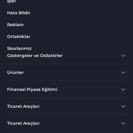
İşler
Mum Çubukları​ Tradingview Göstergeleri
6
Hata Bildir
Fiyat Hareketi TradingView Göstergeleri
14
Reklam
Öncü Tradingview Göstergeleri
15
Ortaklıklar
TradingView için Kill Zones Göstergeleri
5
Skorlarımız
Hisse Senedi Tradingview Göstergeleri
86
Göstergeler ve Osilatörler
Destek ve Direnç Tradingview Göstergeleri
10
Ticaret Yardımcısı Tradingview Göstergeleri
24
Ürünler
Finansal Piyasa Eğitimi
Ticaret Araçları
Ticaret Araçları