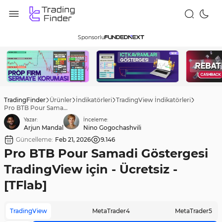
Sponsorlu
TradingFinder
Ürünler
İndikatörleri
TradingView İndikatörleri
Pro BTB Pour Samadi Göstergesi TradingView için - Ücretsiz -[TFlab]
Yazar:
İnceleme:
Arjun Mandal
Nino Gogochashvili
Güncelleme:
Feb 21, 2026
9.146
Pro BTB Pour Samadi Göstergesi
TradingView için - Ücretsiz -
[TFlab]
TradingView
MetaTrader4
MetaTrader5