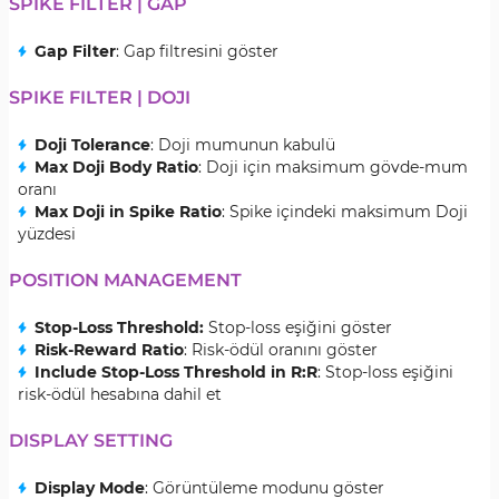
SPIKE FILTER | GAP
Gap Filter
: Gap filtresini göster
SPIKE FILTER | DOJI
Doji Tolerance
: Doji mumunun kabulü
Max Doji Body Ratio
: Doji için maksimum gövde-mum
oranı
Max Doji in Spike Ratio
: Spike içindeki maksimum Doji
yüzdesi
POSITION MANAGEMENT
Stop-Loss Threshold:
Stop-loss eşiğini göster
Risk-Reward Ratio
: Risk-ödül oranını göster
Include Stop-Loss Threshold in R:R
: Stop-loss eşiğini
risk-ödül hesabına dahil et
DISPLAY SETTING
Display Mode
: Görüntüleme modunu göster