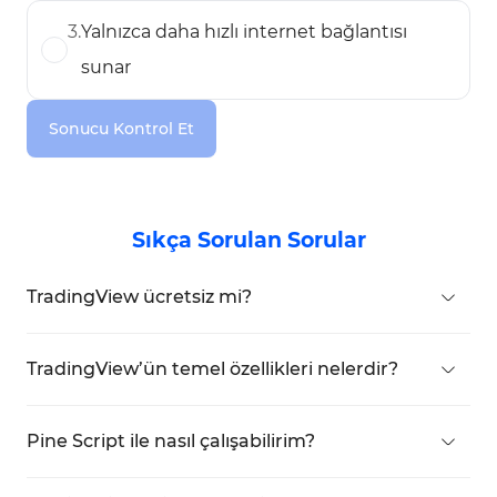
3
.
Yalnızca daha hızlı internet bağlantısı
sunar
Sonucu Kontrol Et
Sıkça Sorulan Sorular
TradingView ücretsiz mi?
Evet,
TradingView
'in temel sürümü ücretsizdir,
ancak gelişmiş özellikler için abonelik gereklidir.
TradingView’ün temel özellikleri nelerdir?
Göstergeler, grafik araçları, Trading Paneli,
Screener ve Pine Editor
, platformun temel
Pine Script ile nasıl çalışabilirim?
özelliklerinden bazılarıdır.
Platformda
Pine Editor
bölümüne giderek kendi