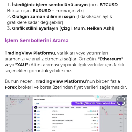
İstediğiniz işlem sembolünü arayın
(örn.
BTCUSD
–
Bitcoin için,
EURUSD
– Forex için vb.)
Grafiğin zaman dilimini seçin
(1 dakikadan aylık
grafiklere kadar değişebilir)
Grafik stilini ayarlayın
(
Çizgi
,
Mum
,
Heiken Ashi
)
İşlem Sembollerini Arama
TradingView Platformu
, varlıkları veya yatırımları
aramanızı ve analiz etmenizi sağlar. Örneğin,
"Ethereum"
veya
"XAU"
(Altın) araması yaparak ilgili varlıklar için farklı
seçenekleri görüntüleyebilirsiniz.
Bunun nedeni,
TradingView Platformu
’nun birden fazla
Forex
brokeri ve borsa üzerinden fiyat verileri sağlamasıdır.