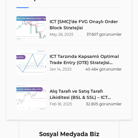
ICT [SMC]’de FVG Onaylı Order
Block Stratejisi
May
26
,
2025
37.607
görünümler
ICT Tarzında Kapsamlı Optimal
Trade Entry (OTE) Stratejisi
Rehberi
Jan
14
,
2025
40.464
görünümler
Alış Tarafı ve Satış Tarafı
Likiditesi (BSL & SSL) – ICT
Stratejisi
Feb
18
,
2025
32.805
görünümler
Sosyal Medyada Biz