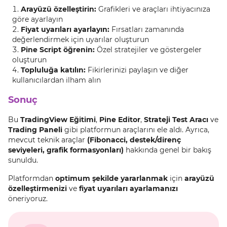
Arayüzü özelleştirin:
Grafikleri ve araçları ihtiyacınıza
göre ayarlayın
Fiyat uyarıları ayarlayın:
Fırsatları zamanında
değerlendirmek için uyarılar oluşturun
Pine Script öğrenin:
Özel stratejiler ve göstergeler
oluşturun
Topluluğa katılın:
Fikirlerinizi paylaşın ve diğer
kullanıcılardan ilham alın
Sonuç
Bu
TradingView Eğitimi
,
Pine Editor
,
Strateji Test Aracı
ve
Trading Paneli
gibi platformun araçlarını ele aldı. Ayrıca,
mevcut teknik araçlar
(Fibonacci, destek/direnç
seviyeleri, grafik formasyonları)
hakkında genel bir bakış
sunuldu.
Platformdan
optimum şekilde yararlanmak
için
arayüzü
özelleştirmenizi
ve
fiyat uyarıları ayarlamanızı
öneriyoruz.