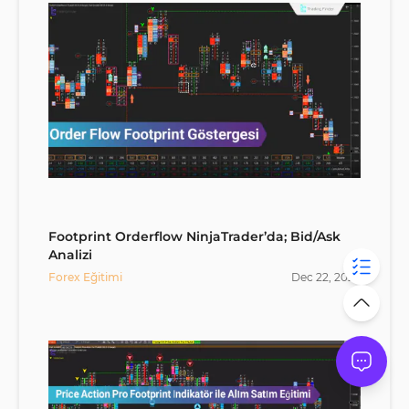
Footprint Orderflow NinjaTrader’da; Bid/Ask
Analizi
Forex Eğitimi
Dec
22
,
2025