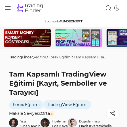
Sponsorlu
TradingFinder
eğitim
Forex Eğitimi
Tam Kapsamlı TradingView Eğitimi [Kayıt, Semboller ve Tarayıcı]
Tam Kapsamlı TradingView
Eğitimi [Kayıt, Semboller ve
Tarayıcı]
Forex Eğitimi
TradingView Eğitimi
Makale Seviyesi:
Orta
Yazar:
İnceleme:
Doğrulanması:
Sinan Aydın
Eda Kaya
Davit Kvaratskhelia