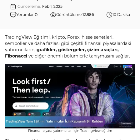
Güncelleme:
Feb 1, 2025
0
Yorumlar:
Görüntüleme:
12.986
10 Dakika
TradingView Eğitimi, kripto, Forex, hisse senetleri,
semboller ve daha fazlası gibi çeşitli finansal piyasalardaki
yatırımcıların,
grafikler, göstergeler, çizim araçları,
Fibonacci
ve diğer önemli bölümlerle tanışmasını sağlar.
Finansal piyasa yatırımcıları için TradingView eğitim