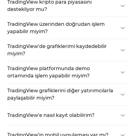
script’lerinizi yazabilir ve test edebilirsiniz.
TradingView kripto para piyasasını
destekliyor mu?
Evet,
yüzlerce kripto para birimini
desteklemektedir.
TradingView üzerinden doğrudan işlem
yapabilir miyim?
Evet,
Trading Paneli
aracılığıyla doğrudan işlem
yapabilirsiniz.
TradingView’de grafiklerimi kaydedebilir
miyim?
Evet,
şablon (Template)
olarak kaydetme imkanı
sunar.
TradingView platformunda demo
ortamında işlem yapabilir miyim?
Evet,
Paper Trading
özelliği ile demo ortamında
işlem yapabilirsiniz.
TradingView grafiklerini diğer yatırımcılarla
paylaşabilir miyim?
Evet,
bağlantı (link) paylaşımı
yoluyla
grafiklerinizi paylaşabilirsiniz.
TradingView’e nasıl kayıt olabilirim?
Web sitesinde
"Get Started"
butonuna tıklayarak
kayıt olabilirsiniz.
TradingView’in mobil uygulaması var mı?