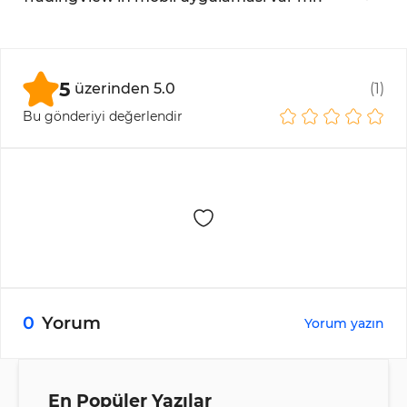
Evet,
Android ve iOS
cihazlar için uygulamaları
bulunmaktadır.
5
üzerinden
5.0
(
1
)
Bu gönderiyi değerlendir
0
Yorum
Yorum yazın
En Popüler Yazılar