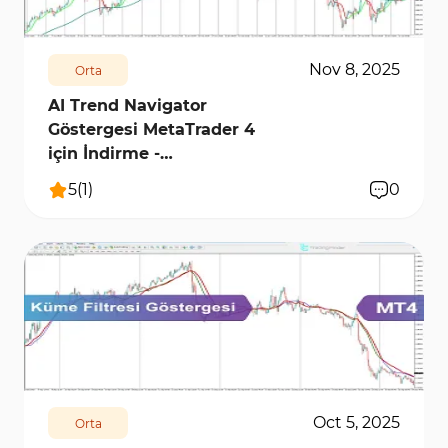
Nov 8, 2025
Orta
AI Trend Navigator
Göstergesi MetaTrader 4
için İndirme -
[TradingFinder]
5
(
1
)
0
169
7818
0
Oct 5, 2025
Orta