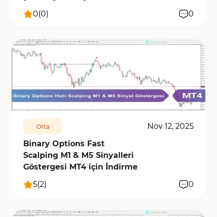
0
(
0
)
0
1013
7467
0
Nov 12, 2025
Orta
Binary Options Fast
Scalping M1 & M5 Sinyalleri
Göstergesi MT4 için İndirme
5
(
2
)
0