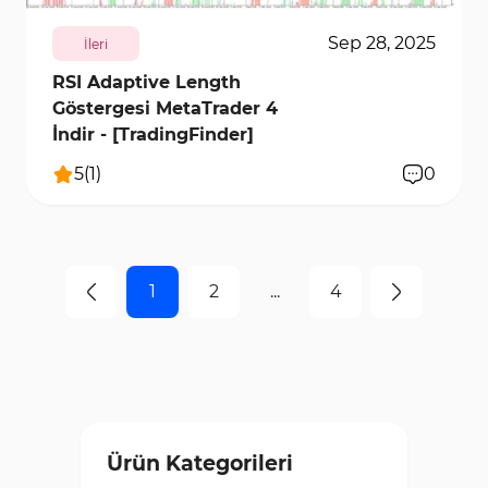
Sep 28, 2025
İleri
RSI Adaptive Length
Göstergesi MetaTrader 4
İndir - [TradingFinder]
5
(
1
)
0
1
2
...
4
Ürün Kategorileri