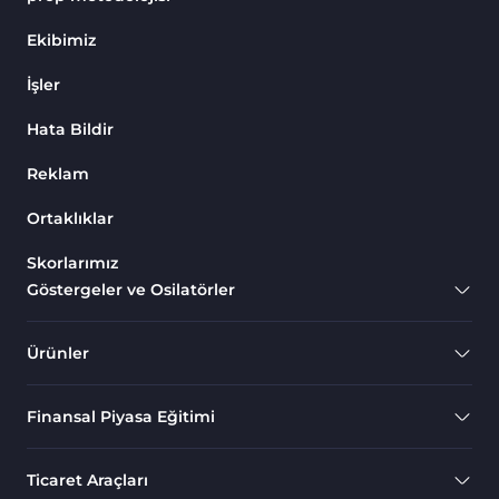
Endeks MT4 Göstergeleri
291
Ekibimiz
MT4 için Order Book (Emir
1
İşler
Defteri) Göstergeleri
Hata Bildir
MetaTrader 4 için Fibonacci
2
Göstergeleri
Reklam
Swing Trading MT4
173
Göstergeleri
Ortaklıklar
Bantlar ve Kanallar MT4
Skorlarımız
54
Göstergeleri
Göstergeler ve Osilatörler
Kurumsal Hisse Piyasası MT4
285
Göstergeleri
Ürünler
MT4 için Hareketli Göstergeleri
22
Finansal Piyasa Eğitimi
Scalping MT4 Göstergeleri
320
Position Trading MT4
1
Ticaret Araçları
Göstergeleri