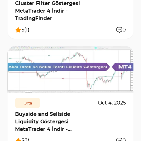
Cluster Filter Göstergesi
MetaTrader 4 İndir -
TradingFinder
5
(
1
)
0
1154
8858
0
Oct 4, 2025
Orta
Buyside and Sellside
Liquidity Göstergesi
MetaTrader 4 İndir -
[TradingFinder]
5
(
1
)
0