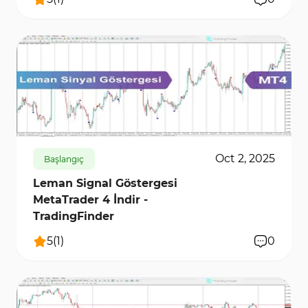
412
7584
0
Oct 2, 2025
Başlangıç
Leman Signal Göstergesi
MetaTrader 4 İndir -
TradingFinder
5
(
1
)
0