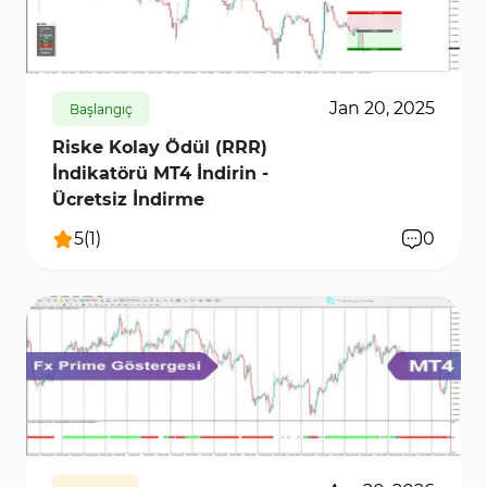
2332
12417
0
Jan 20, 2025
Başlangıç
Riske Kolay Ödül (RRR)
İndikatörü MT4 İndirin -
Ücretsiz İndirme
5
(
1
)
0
105
2985
0