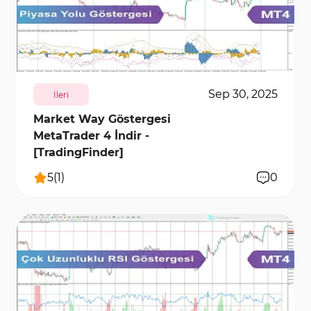
227
7471
0
Sep 30, 2025
İleri
Market Way Göstergesi
MetaTrader 4 İndir -
[TradingFinder]
5
(
1
)
0
259
6553
0