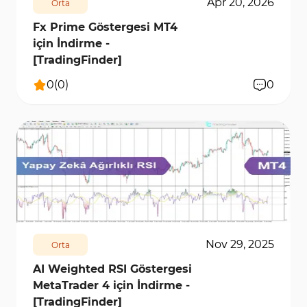
Apr 20, 2026
Orta
Fx Prime Göstergesi MT4
için İndirme -
[TradingFinder]
0
(
0
)
0
309
6590
0
Nov 29, 2025
Orta
AI Weighted RSI Göstergesi
MetaTrader 4 için İndirme -
[TradingFinder]