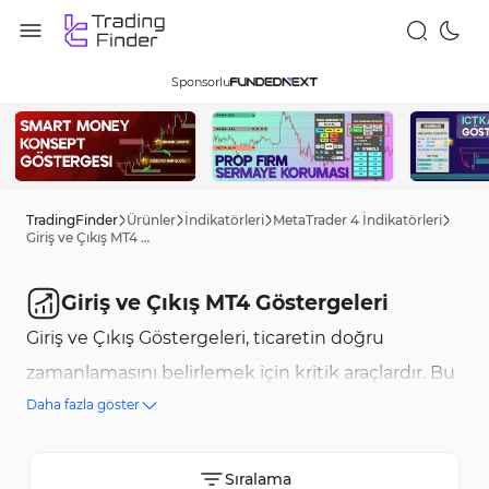
Sponsorlu
TradingFinder
Ürünler
İndikatörleri
MetaTrader 4 İndikatörleri
Giriş ve Çıkış MT4 Göstergeleri
Giriş ve Çıkış MT4 Göstergeleri
Giriş ve Çıkış Göstergeleri, ticaretin doğru
zamanlamasını belirlemek için kritik araçlardır. Bu
Daha fazla göster
araçlar, fiyat ve hacim verilerinin birleşik analizini
yaparak piyasanın en iyi giriş ve çıkış noktalarını
tespit eder. Bu kategorideki anahtar göstergeler
Sıralama