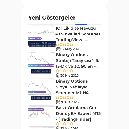
ve Osilatörler
MetaTrader 4 için Gann
1
Yeni Göstergeler
Göstergeleri
ICT Likidite Havuzu
Forward Piyasası MT4
177
AI Sinyalleri Screener
Göstergeleri
TradingView -
Döngüler MT4 Göstergeleri
[TradingFinder]
30
02 May 2026
Ücretsiz
Binary Options
Arz ve Talep MT4 Göstergeleri
15
Strateji Tarayıcısı 1, 5,
Kırılma MT4 Göstergeleri
15-Dk ve 30, 90 Sn -
95
[TradingFinder]
30 Nis 2026
Likidite MT4 Göstergeleri
68
Binary Options
Day Trading MT4 Göstergeleri
Sinyal Sağlayıcı
360
Screener M1-H4
Eğitimsel MT4 Göstergeleri
9
TradingView -
30 Nis 2026
[TradingFinder]
Volatilite MT4 Göstergeleri
Basit Ortalama Geri
83
Dönüş EA Expert MT5
Tersine MT4 Göstergeleri
498
- [TradingFinder]
Fiyat Hareketi MT4
22 Nis 2026