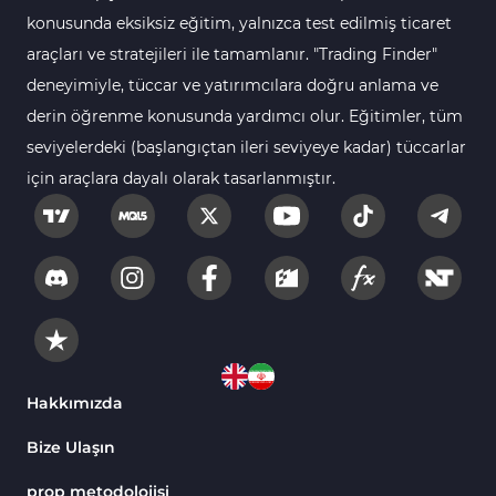
112
Göstergeleri
konusunda eksiksiz eğitim, yalnızca test edilmiş ticaret
araçları ve stratejileri ile tamamlanır. "Trading Finder"
Intraday MT4 Göstergeleri
344
deneyimiyle, tüccar ve yatırımcılara doğru anlama ve
MetaTrader 4’te
1
derin öğrenme konusunda yardımcı olur. Eğitimler, tüm
DrawdownGöstergeleri
seviyelerdeki (başlangıçtan ileri seviyeye kadar) tüccarlar
Binary Options MT4
19
için araçlara dayalı olarak tasarlanmıştır.
Göstergeleri
Öncü MT4 Göstergeleri
75
Akıllı Para MT4 Göstergeleri
74
Destek ve Direnç MT4
74
Göstergeleri
Harmonik MT4 Göstergeleri
30
Aşırı Alım ve Aşırı Satım MT4
Hakkımızda
28
Göstergeleri
Bize Ulaşın
MetaTrader 4 için Haber (News)
2
Göstergeleri
prop metodolojisi