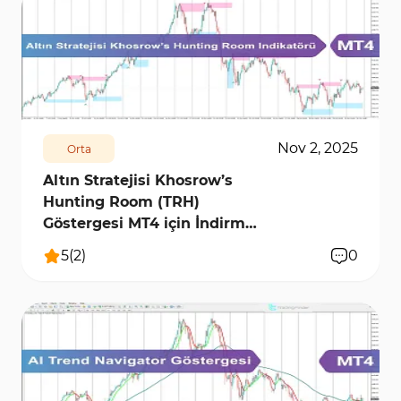
2034
15124
0
Nov 2, 2025
Orta
Altın Stratejisi Khosrow’s
Hunting Room (TRH)
Göstergesi MT4 için İndirme
- [TradingFinder]
5
(
2
)
0
744
7553
0