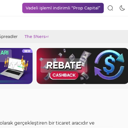
Vadeli işleml indirimli “Prop Capital”
Spreadler
The 5%ers
ad
arak gerçekleştiren bir ticaret aracıdır ve