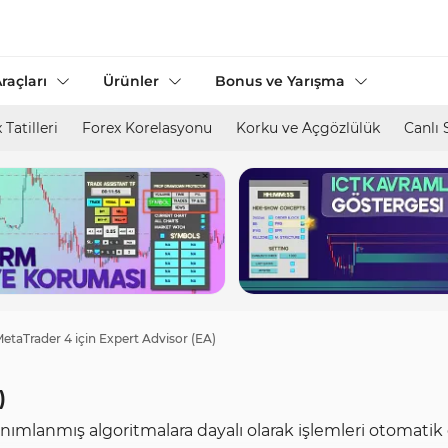
raçları
Ürünler
Bonus ve Yarışma
 Tatilleri
Forex Korelasyonu
Korku ve Açgözlülük
Canlı 
etaTrader 4 için Expert Advisor (EA)
)
ımlanmış algoritmalara dayalı olarak işlemleri otomatik ol