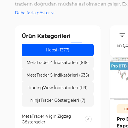
traderın doğrudan müdahalesi olmadan çalışır. Exp
Daha fazla göster
ticaret stratejilerini uygulama gibi çeşitli görevler
değiştirme yeteneğine sahiptir. Expert Advisor’ları
sağlamaktır. Örneğin, bir EA, birden fazla döviz çif
Ürün Kategorileri
birden fazla strateji uygulayabilir ve bu stratejiler
En Ço
ücretsiz olarak mevcuttur. Bazı Expert Advisor'lar y
Hepsi (1377)
MetaTrader 4 İndikatörleri (616)
MetaTrader 5 İndikatörleri (635)
TradingView İndikatörleri (119)
887
NinjaTrader Göstergeleri (7)
Or
MetaTrader 4 için Zigzag
Pro 
3
Göstergeleri
Expe