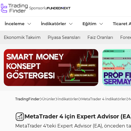
Sponsorlu
İnceleme
İndikatörler
Eğitim
Ticaret A
Ekonomik Takvim
Piyasa Seansları
Faiz Oranları
Forex
TradingFinder
Ürünler
İndikatörleri
MetaTrader 4 İndikatörleri
M
MetaTrader 4 için Expert Advisor (EA
MetaTrader 4'teki Expert Advisor (EA), önceden tan