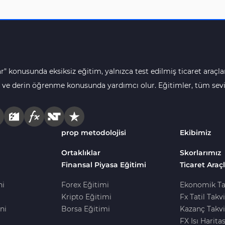
r" konusunda eksiksiz eğitim, yalnızca test edilmiş ticaret araçlar
 ve derin öğrenme konusunda yardımcı olur. Eğitimler, tüm seviye
prop metodolojisi
Ekibimiz
Ortaklıklar
Skorlarımız
Finansal Piyasa Eğitimi
Ticaret Araçl
ni
Forex Eğitimi
Ekonomik Ta
Kripto Eğitimi
Fx Tatil Takv
ni
Borsa Eğitimi
Kazanç Takvi
FX Isı Haritas