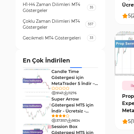
H1-H4 Zaman Dilimleri MT4
Ücre
35
Göstergeler
[Tra
5
(
Çoklu Zaman Dilimleri MT4
557
Göstergeler
Gecikmeli MT4 Göstergeleri
33
Temel Analiz MT4 Göstergeleri
2
Kripto MT4 Göstergeleri
En Çok İndirilen
543
748
Vadeli İşlem Piyasası MT4
Candle Time
18
Göstergeleri
Göstergesi için
MetaTrader 5 İndir –
İl
Emtia Piyasası MT4
[TradingFinder]
232
Göstergeleri
9147
11276
Prop
Super Arrow
Expe
MetaTrader 4 için Volume
Göstergesi MT5 için
2
Profile Göstergeleri
Meta
İndir - Ücretsiz -
[Trading Finder]
KillZones MT4 Göstergeleri
5
(
1
373157
9834
10
Session Box
Elliott Dalga Teorisi MT4
Göstergesi MT5 için