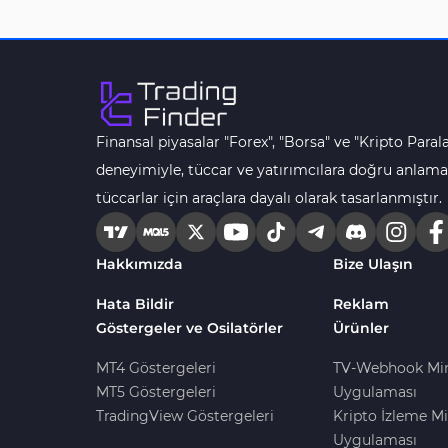
MACD Göstergeleri
15
MetaTrader 4 için
Pivot and Fraktallar MT4
28
Göstergeleri
Finansal piyasalar "Forex", "Borsa" ve "Kripto Parala
Para Birimi Gücü MT4
112
Göstergeleri
deneyimiyle, tüccar ve yatırımcılara doğru anlama
tüccarlar için araçlara dayalı olarak tasarlanmıştır.
Intraday MT4 Göstergeleri
344
MetaTrader 4’te
1
DrawdownGöstergeleri
Hakkımızda
Bize Ulaşın
Binary Options MT4
19
Hata Bildir
Reklam
Göstergeleri
Göstergeler ve Osilatörler
Ürünler
Öncü MT4 Göstergeleri
75
MT4 Göstergeleri
TV-Webhook Mi
Akıllı Para MT4 Göstergeleri
74
MT5 Göstergeleri
Uygulaması
TradingView Göstergeleri
Kripto İzleme Mi
Destek ve Direnç MT4
74
Göstergeleri
Uygulaması