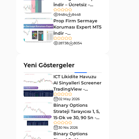
9
Göstergeleri
İndir – Ücretsiz –
TradingFinder
Giriş ve Çıkış MT4 Göstergeleri
9484
8448
46
Prop Firm Sermaye
Grafik ve Klasik MT4
Koruması Expert MT5
48
Göstergeleri
İndir –
[TradingFinder]
Momentum MT4 Göstergeleri
28738
8054
35
ve Osilatörler
MetaTrader 4 için Gann
1
Yeni Göstergeler
Göstergeleri
ICT Likidite Havuzu
Forward Piyasası MT4
177
AI Sinyalleri Screener
Göstergeleri
TradingView -
Döngüler MT4 Göstergeleri
[TradingFinder]
30
02 May 2026
Ücretsiz
Binary Options
Arz ve Talep MT4 Göstergeleri
15
Strateji Tarayıcısı 1, 5,
Kırılma MT4 Göstergeleri
15-Dk ve 30, 90 Sn -
95
[TradingFinder]
30 Nis 2026
Likidite MT4 Göstergeleri
68
Binary Options