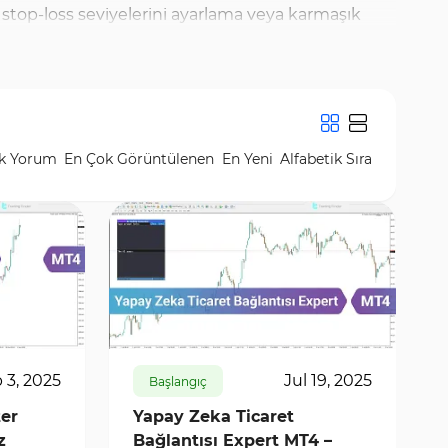
 stop-loss seviyelerini ayarlama veya karmaşık
zılırlar ve traderlar, kendi stratejilerine göre kodu
larının hassas bir şekilde uygulanmasını
 koşullar sağlandığında işlem yapabilir. Ayrıca
caret yardımcıları), Trading Finder web sitesinde
k Yorum
En Çok Görüntülenen
En Yeni
Alfabetik Sıra
582
7132
0
 3, 2025
Jul 19, 2025
Başlangıç
er
Yapay Zeka Ticaret
z
Bağlantısı Expert MT4 –