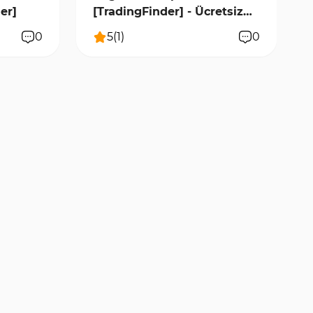
er]
[TradingFinder] - Ücretsiz
İndirme
0
5
(
1
)
0