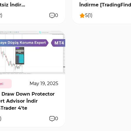
tsiz İndir
İndirme [TradingFind
dingFinder]
2
)
0
5
(
1
)
6022
0
May 19, 2025
eri
 Draw Down Protector
rt Advisor İndir
Trader 4'te
)
0