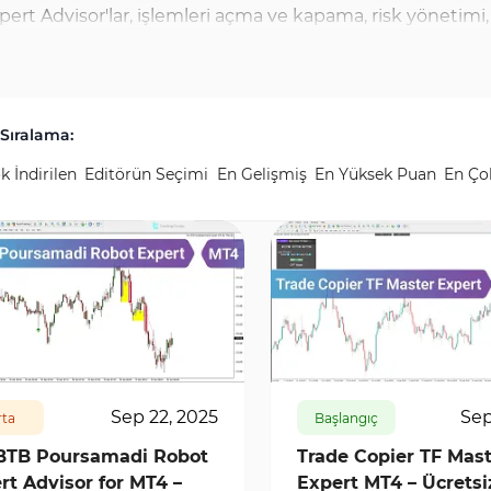
ert Advisor'lar, işlemleri açma ve kapama, risk yönetimi,
i yerine getirebilir. Genellikle MQL4 programlama diliyle ya
n ana avantajı, insan hatalarını azaltmak ve ticaret kural
tini aynı anda izleyebilir ve yalnızca tüm belirtilen teknik
Sıralama:
in sonuçlarını dengeleyebilir. Farklı Expert Advisor'lar (ti
k İndirilen
Editörün Seçimi
En Gelişmiş
En Yüksek Puan
En Ço
alnızca uyarı göndererek yarı otomatik olarak çalışabilir.
6754
0
206
5922
0
Sep 22, 2025
Sep
ta
Başlangıç
BTB Poursamadi Robot
Trade Copier TF Mast
rt Advisor for MT4 –
Expert MT4 – Ücretsi