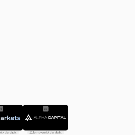
ad
ad
isk altındadır.
Sermayen risk altındadır.