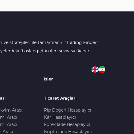
ı ve stratejileri ile tamamlanır. "Trading Finder"
lerdeki (başlangıçtan ileri seviyeye kadar)
İşler
arı
Ticaret Araçları
kvim Aracı
Pip Değeri Hesaplayıcı
imi Aracı
Kâr Hesaplayıcı
mi Aracı
Forex İade Hesaplayıcı
ı Aracı
Kripto İade Hesaplayıcı