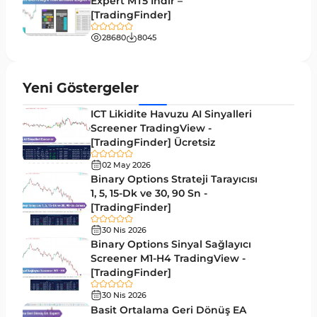
Expert MT5 İndir –
Hızlı Scalper Tradingview Göstergeleri
6
[TradingFinder]
Swing Trading Tradingview Göstergeleri
10
28680
8045
Endeks Tradingview Göstergeleri
57
Tersine Tradingview Göstergeleri
94
Yeni Göstergeler
M15-M30 Zaman Dilimleri Tradingview
19
ICT Likidite Havuzu AI Sinyalleri
Göstergeler
Screener TradingView -
[TradingFinder] Ücretsiz
Kırılma Tradingview Göstergeleri
31
02 May 2026
TradingView için Isı Haritası Göstergeleri
2
Binary Options Strateji Tarayıcısı
1, 5, 15-Dk ve 30, 90 Sn -
Volatilite Tradingview Göstergeleri
4
[TradingFinder]
Akıllı Para TradingView Göstergeleri
52
30 Nis 2026
Binary Options Sinyal Sağlayıcı
Elliott Dalga Teorisi​ Tradingview Göstergeleri
1
Screener M1-H4 TradingView -
Pivot ve Fraktallar TradingView Göstergeleri
[TradingFinder]
3
Trend Tradingview Göstergeleri
30 Nis 2026
4
Basit Ortalama Geri Dönüş EA