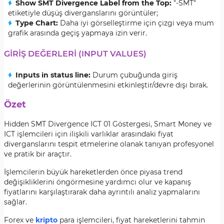
Show SMT Divergence Label from the Top:
"-SMT"
etiketiyle düşüş diverganslarını görüntüler;
Type Chart:
Daha iyi görselleştirme için çizgi veya mum
grafik arasında geçiş yapmaya izin verir.
GİRİŞ DEĞERLERİ (INPUT VALUES)
Inputs in status line:
Durum çubuğunda giriş
değerlerinin görüntülenmesini etkinleştir/devre dışı bırak.
Özet
Hidden SMT Divergence ICT 01 Göstergesi, Smart Money ve
ICT işlemcileri için ilişkili varlıklar arasındaki fiyat
diverganslarını tespit etmelerine olanak tanıyan profesyonel
ve pratik bir araçtır.
İşlemcilerin büyük hareketlerden önce piyasa trend
değişikliklerini öngörmesine yardımcı olur ve kapanış
fiyatlarını karşılaştırarak daha ayrıntılı analiz yapmalarını
sağlar.
Forex ve
kripto
para işlemcileri, fiyat hareketlerini tahmin