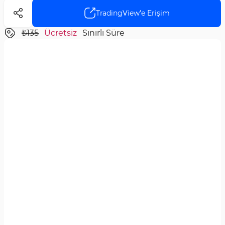
TradingView'e Erişim
₺135
Ücretsiz
Sınırlı Süre