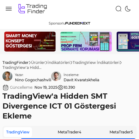
Sponsorlu
TradingFinder
Ürünler
İndikatörleri
TradingView İndikatörleri
TradingView'a Hidden SMT Divergence ICT 01 Göstergesi Ekleme
Yazar:
İnceleme:
Nino Gogochashvili
Davit Kvaratskhelia
Güncelleme:
Nov 19, 2025
10.390
TradingView'a Hidden SMT
Divergence ICT 01 Göstergesi
Ekleme
TradingView
MetaTrader4
MetaTrader5