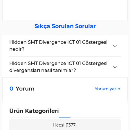
Sıkça Sorulan Sorular
Hidden SMT Divergence ICT 01 Göstergesi
nedir?
Kapanış fiyatlarına dayalı olarak ilişkili varlıklar
arasındaki farklılıkları tespit eden, yükseliş veya
Hidden SMT Divergence ICT 01 Göstergesi
düşüş piyasa trendlerinin analiz edilmesine
divergansları nasıl tanımlar?
olanak tanıyan, Smart Money ve ICT işlemcileri
İlişkili varlıkların kapanış fiyatlarına odaklanarak,
için özelleştirilmiş bir araçtır.
yüksek ve düşük seviyelere dayalı standart SMT
0
Yorum
Yorum yazın
Divergence Göstergesine kıyasla daha yüksek
doğrulukla divergansları tespit eder.
Ürün Kategorileri
Hepsi (1377)