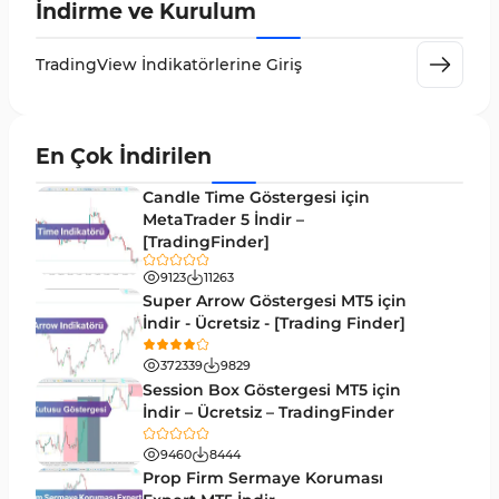
İndirme ve Kurulum
TradingView için RSI Göstergeleri
1
Day Trading Tradingview Göstergeleri
50
TradingView İndikatörlerine Giriş
Likidite Tradingview Göstergeleri
46
Osilatörler TradingView Göstergeleri
8
En Çok İndirilen
Döngüler Tradingview Göstergeleri
4
Candle Time Göstergesi için
MetaTrader 5 İndir –
Çoklu Zaman Dilimleri Tradingview Göstergeler
96
[TradingFinder]
Forward Tradingview Göstergeleri
32
9123
11263
Super Arrow Göstergesi MT5 için
TradingView’te Desen Tanıma Göstergeleri
1
İndir - Ücretsiz - [Trading Finder]
Scalping Tradingview Göstergeleri
37
372339
9829
ICT TradingView Göstergeleri
60
Session Box Göstergesi MT5 için
İndir – Ücretsiz – TradingFinder
Sinyal ve Tahmin Tradingview Göstergeleri
37
9460
8444
TradingView için Zigzag Göstergeleri
2
Prop Firm Sermaye Koruması