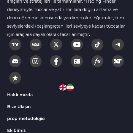
araçları ve stratejileri ile tamamlanır. "Trading Finder"
TradingView için Fibonacci Göstergeleri
1
deneyimiyle, tüccar ve yatırımcılara doğru anlama ve
derin öğrenme konusunda yardımcı olur. Eğitimler, tüm
Yeniden Çizilmeyen Tradingview Göstergeleri
4
seviyelerdeki (başlangıçtan ileri seviyeye kadar) tüccarlar
TradingView için Seans (Sessions) Göstergeleri
3
için araçlara dayalı olarak tasarlanmıştır.
Harmonik Tradingview Göstergeleri
15
Kurumsal Hisse Piyasası Tradingview
72
Göstergeleri
Vadeli İşlemler Tradingview Göstergeleri
1
MACD Göstergeleri TradingView için
1
Günlük ve Haftalık Zaman Dilimleri TV
6
Hakkımızda
Göstergeler
Arz ve Talep Tradingview Göstergeleri
9
Bize Ulaşın
H1-H4 Zaman Dilimleri Tradingview Göstergeler
8
prop metodolojisi
Binary Options TradingView Göstergeleri
8
Ekibimiz