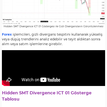
Hidden SMT Divergence ICT 01 Göstergesi ile Gizli Divergansların Görüntülenmesi
Forex
işlemcileri, gizli divergans tespitini kullanarak yükseliş
veya düşüş trendlerini analiz edebilir ve teyit aldıktan sonra
alım veya satım işlemlerine girebilir.
Hidden SMT Divergence ICT 01 Gösterge
Tablosu