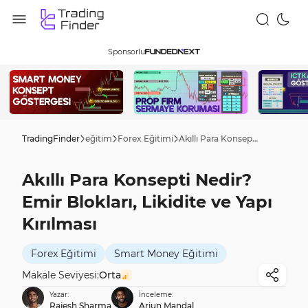
Sponsorlu
TradingFinder
eğitim
Forex Eğitimi
Akıllı Para Konsepti Nedir? Emir Blokları, Likidite ve Yapı Kırılması
Akıllı Para Konsepti Nedir?
Emir Blokları, Likidite ve Yapı
Kırılması
Forex Eğitimi
Smart Money Eğitimi
Makale Seviyesi:
Orta
Yazar:
İnceleme:
Rajesh Sharma
Arjun Mandal