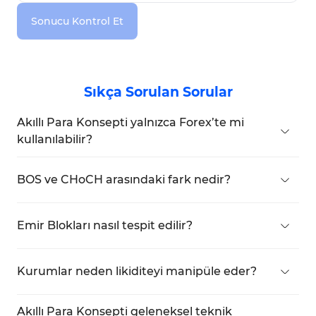
Sonucu Kontrol Et
Sıkça Sorulan Sorular
Akıllı Para Konsepti yalnızca Forex’te mi
kullanılabilir?
Hayır, SMC; kripto para, hisse senetleri ve vadeli
işlemler dahil olmak üzere tüm finansal
BOS ve CHoCH arasındaki fark nedir?
piyasalarda uygulanabilir.
BOS (Break of Structure):
Mevcut trendin
devamını doğrular.
Emir Blokları nasıl tespit edilir?
CHoCH (Change of Character):
Olası bir trend
Emir blokları genellikle yüksek işlem hacminin ve
dönüşünün sinyalini verir.
güçlü fiyat hareketlerinin olduğu bölgelerde
Kurumlar neden likiditeyi manipüle eder?
bulunur.
Büyük ölçekli emirlerini gerçekleştirebilmek için
yüksek likiditeye ihtiyaç duyarlar. Bu nedenle
Akıllı Para Konsepti geleneksel teknik