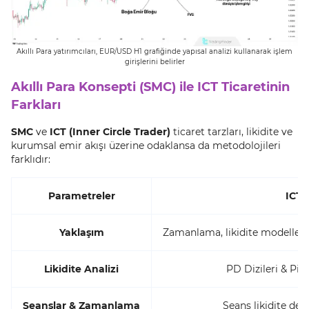
Akıllı Para yatırımcıları, EUR/USD H1 grafiğinde yapısal analizi kullanarak işlem
girişlerini belirler
Akıllı Para Konsepti (SMC) ile ICT Ticaretinin
Farkları
SMC
ve
ICT (Inner Circle Trader)
ticaret tarzları, likidite ve
kurumsal emir akışı üzerine odaklansa da metodolojileri
farklıdır:
Parametreler
ICT 
Yaklaşım
Zamanlama, likidite modelleri
Likidite Analizi
PD Dizileri & Piy
Seanslar & Zamanlama
Seans likidite değ