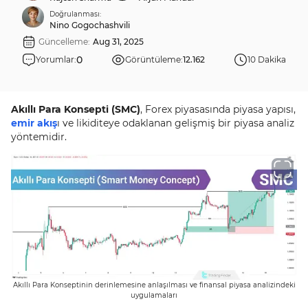
Doğrulanması:
Nino Gogochashvili
Güncelleme:
Aug 31, 2025
0
Yorumlar:
Görüntüleme:
12.162
10 Dakika
Akıllı Para Konsepti (SMC)
, Forex piyasasında piyasa yapısı,
emir akış
ı ve likiditeye odaklanan gelişmiş bir piyasa analiz
yöntemidir.
Akıllı Para Konseptinin derinlemesine anlaşılması ve finansal piyasa analizindeki
uygulamaları