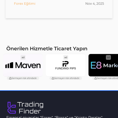
Forex Eğitimi
Nov
4
,
2025
Önerilen Hizmetle Ticaret Yapın
ad
ad
ad
Sermayen risk altındadır.
Sermayen risk altındadır.
Sermayen risk altınd
Finansal piyasalar "Forex", "Borsa" ve "Kripto Paralar"