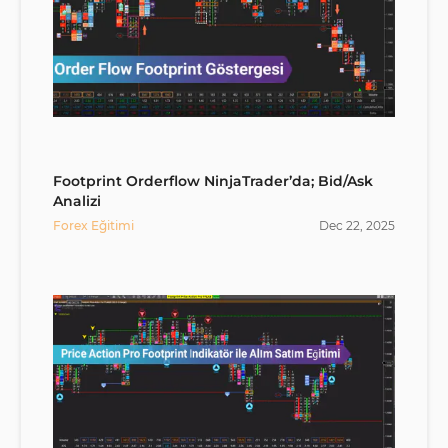
Footprint Orderflow NinjaTrader’da; Bid/Ask
Analizi
Forex Eğitimi
Dec
22
,
2025