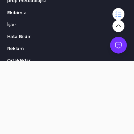
prop metodolojisi
Ekibimiz
İşler
Hata Bildir
Reklam
Ortaklıklar
Skorlarımız
Göstergeler ve Osilatörler
Ürünler
Finansal Piyasa Eğitimi
Ticaret Araçları