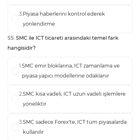
3
.
Piyasa haberlerini kontrol ederek
yönlendirme
S
5
:
SMC ile ICT ticareti arasındaki temel fark
hangisidir?
1
.
SMC emir bloklarına, ICT zamanlama ve
piyasa yapıcı modellerine odaklanır
2
.
SMC kısa vadeli, ICT uzun vadeli işlemlere
yöneliktir
3
.
SMC sadece Forex'te, ICT tüm piyasalarda
kullanılır