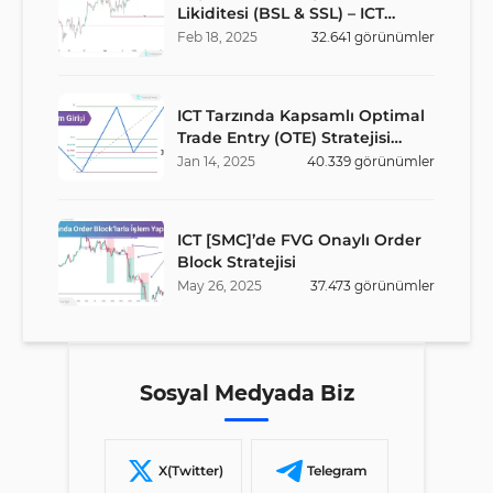
Likiditesi (BSL & SSL) – ICT
Stratejisi
Feb
18
,
2025
32.641
görünümler
ICT Tarzında Kapsamlı Optimal
Trade Entry (OTE) Stratejisi
Rehberi
Jan
14
,
2025
40.339
görünümler
ICT [SMC]’de FVG Onaylı Order
Block Stratejisi
May
26
,
2025
37.473
görünümler
Sosyal Medyada Biz
X(Twitter)
Telegram