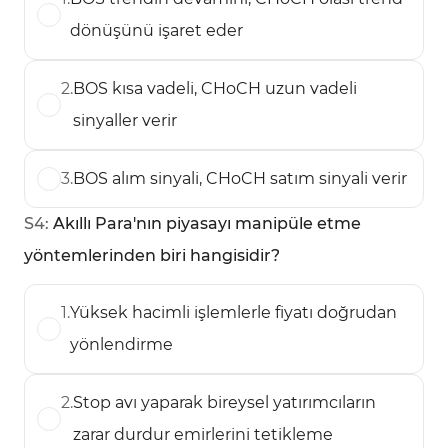
dönüşünü işaret eder
2
.
BOS kısa vadeli, CHoCH uzun vadeli
sinyaller verir
3
.
BOS alım sinyali, CHoCH satım sinyali verir
S
4
:
Akıllı Para'nın piyasayı manipüle etme
yöntemlerinden biri hangisidir?
1
.
Yüksek hacimli işlemlerle fiyatı doğrudan
yönlendirme
2
.
Stop avı yaparak bireysel yatırımcıların
zarar durdur emirlerini tetikleme