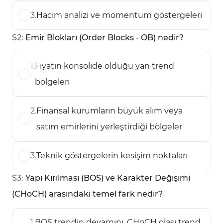
3
.
Hacim analizi ve momentum göstergeleri
S
2
:
Emir Blokları (Order Blocks - OB) nedir?
1
.
Fiyatın konsolide olduğu yan trend
bölgeleri
2
.
Finansal kurumların büyük alım veya
satım emirlerini yerleştirdiği bölgeler
3
.
Teknik göstergelerin kesişim noktaları
S
3
:
Yapı Kırılması (BOS) ve Karakter Değişimi
(CHoCH) arasındaki temel fark nedir?
1
.
BOS trendin devamını, CHoCH olası trend