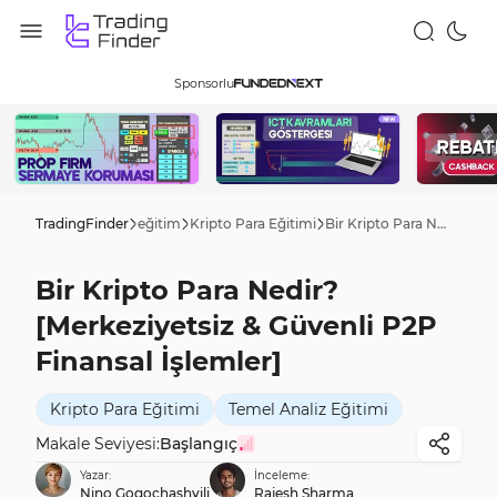
Sponsorlu
TradingFinder
eğitim
Kripto Para Eğitimi
Bir Kripto Para Nedir? [Merkeziyetsiz & Güvenli P2P Finansal İşlemler]
Bir Kripto Para Nedir?
[Merkeziyetsiz & Güvenli P2P
Finansal İşlemler]
Kripto Para Eğitimi
Temel Analiz Eğitimi
Makale Seviyesi:
Başlangıç
Yazar:
İnceleme:
Nino Gogochashvili
Rajesh Sharma