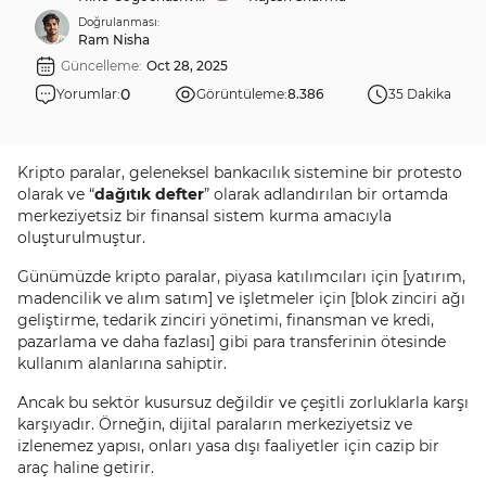
Doğrulanması:
Ram Nisha
Güncelleme:
Oct 28, 2025
0
Yorumlar:
Görüntüleme:
8.386
35 Dakika
Kripto paralar, geleneksel bankacılık sistemine bir protesto
olarak ve “
dağıtık defter
” olarak adlandırılan bir ortamda
merkeziyetsiz bir finansal sistem kurma amacıyla
oluşturulmuştur.
Günümüzde kripto paralar, piyasa katılımcıları için [yatırım,
madencilik ve alım satım] ve işletmeler için [blok zinciri ağı
geliştirme, tedarik zinciri yönetimi, finansman ve kredi,
pazarlama ve daha fazlası] gibi para transferinin ötesinde
kullanım alanlarına sahiptir.
Ancak bu sektör kusursuz değildir ve çeşitli zorluklarla karşı
karşıyadır. Örneğin, dijital paraların merkeziyetsiz ve
izlenemez yapısı, onları yasa dışı faaliyetler için cazip bir
araç haline getirir.