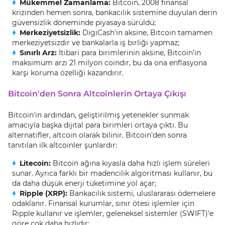
Mükemmel Zamanlama:
Bitcoin, 2008 finansal
krizinden hemen sonra, bankacılık sistemine duyulan derin
güvensizlik döneminde piyasaya sürüldü;
Merkeziyetsizlik:
DigiCash'in aksine, Bitcoin tamamen
merkeziyetsizdir ve bankalarla iş birliği yapmaz;
Sınırlı Arz:
İtibari para birimlerinin aksine, Bitcoin’in
maksimum arzı 21 milyon coindir, bu da ona enflasyona
karşı koruma özelliği kazandırır.
Bitcoin'den Sonra Altcoinlerin Ortaya Çıkışı
Bitcoin'in ardından, geliştirilmiş yetenekler sunmak
amacıyla başka dijital para birimleri ortaya çıktı. Bu
alternatifler, altcoin olarak bilinir. Bitcoin'den sonra
tanıtılan ilk altcoinler şunlardır:
Litecoin:
Bitcoin ağına kıyasla daha hızlı işlem süreleri
sunar. Ayrıca farklı bir madencilik algoritması kullanır, bu
da daha düşük enerji tüketimine yol açar;
Ripple (XRP):
Bankacılık sistemi, uluslararası ödemelere
odaklanır. Finansal kurumlar, sınır ötesi işlemler için
Ripple kullanır ve işlemler, geleneksel sistemler (SWIFT)'e
göre çok daha hızlıdır;