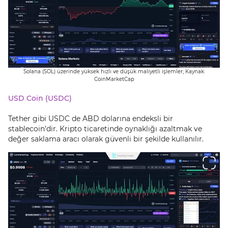
Solana (SOL) üzerinde yüksek hızlı ve düşük maliyetli işlemler; Kaynak:
CoinMarketCap
USD Coin (USDC)
Tether gibi USDC de ABD dolarına endeksli bir
stablecoin’dir. Kripto ticaretinde oynaklığı azaltmak ve
değer saklama aracı olarak güvenli bir şekilde kullanılır.