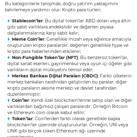
Bu kategorilerle tanışmak, doğru yatırım yaklaşımını
belirlemeye yardımcı olur. Kripto para türleri:
Stablecoin’ler
: Bu dijital token’lar ABD doları veya altın
gibi sabit varlıklara endekslidir ve değerleri piyasa
dalgalanmalarına karşı sabit kalır;
Meme Coin’ler
: Genellikle mizah veya eğlence amacıyla
oluşturulan kripto paralardır; değerleri genellikle hype ve
kripto para haberlerinden etkilenir;
Non-Fungible Token’lar (NFT)
: Bu benzersiz token’lar,
dijital sanat eserleri, gayrimenkul veya oyun içi öğeler gibi
varlıkların dijital mülkiyetini temsil eder;
Merkez Bankası Dijital Paraları (CBDC)
: Farklı ülkelerin
merkez bankaları tarafından geliştirilen bu paralar, diğer
kripto paraların aksine merkezi ve devlet tarafından
düzenlenmiştir;
Coin’ler
: Kendi özel blockchain’lerine sahip olan ve diğer
varlıklardan bağımsız çalışan paralardır. Örneğin Bitcoin
ve Ethereum coin olarak kabul edilir;
Token’lar
: Coin’lerden farklı olarak genellikle başka
blockchain’ler üzerinde oluşturulurlar. Örneğin, UNI veya
LINK gibi birçok token Ethereum ağı üzerinde