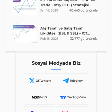
ICT Tarzında Kapsamlı Optimal
Trade Entry (OTE) Stratejisi
Rehberi
Jan
14
,
2025
40.445
görünümler
Alış Tarafı ve Satış Tarafı
Likiditesi (BSL & SSL) – ICT
Stratejisi
Feb
18
,
2025
32.777
görünümler
Sosyal Medyada Biz
X(Twitter)
Telegram
Mql5
TradingView