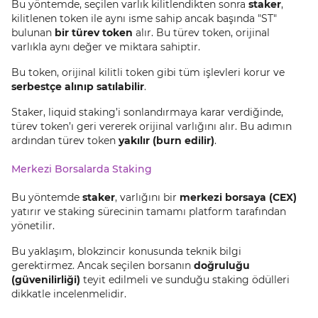
Bu yöntemde, seçilen varlık kilitlendikten sonra
staker
,
kilitlenen token ile aynı isme sahip ancak başında "ST"
bulunan
bir türev token
alır. Bu türev token, orijinal
varlıkla aynı değer ve miktara sahiptir.
Bu token, orijinal kilitli token gibi tüm işlevleri korur ve
serbestçe alınıp satılabilir
.
Staker, liquid staking’i sonlandırmaya karar verdiğinde,
türev token’ı geri vererek orijinal varlığını alır. Bu adımın
ardından türev token
yakılır (burn edilir)
.
Merkezi Borsalarda Staking
Bu yöntemde
staker
, varlığını bir
merkezi borsaya (CEX)
yatırır ve staking sürecinin tamamı platform tarafından
yönetilir.
Bu yaklaşım, blokzincir konusunda teknik bilgi
gerektirmez. Ancak seçilen borsanın
doğruluğu
(güvenilirliği)
teyit edilmeli ve sunduğu staking ödülleri
dikkatle incelenmelidir.