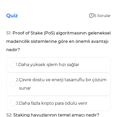
Quiz
5
Sorular
S
1
:
Proof of Stake (PoS) algoritmasının geleneksel
madencilik sistemlerine göre en önemli avantajı
nedir?
1
.
Daha yüksek işlem hızı sağlar
2
.
Çevre dostu ve enerji tasarruflu bir çözüm
sunar
3
.
Daha fazla kripto para ödülü verir
S
2
:
Staking havuzlarının temel amacı nedir?