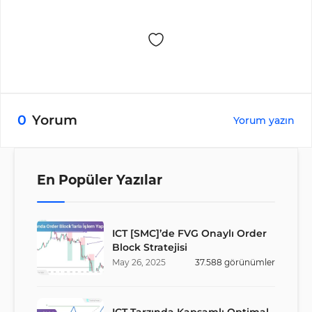
0
Yorum
Yorum yazın
En Popüler Yazılar
ICT [SMC]’de FVG Onaylı Order
Block Stratejisi
May
26
,
2025
37.588
görünümler