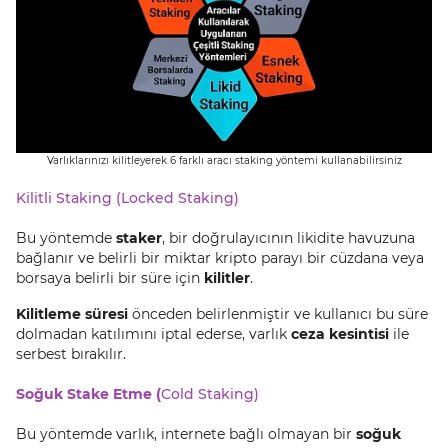
Varlıklarınızı kilitleyerek 6 farklı aracı staking yöntemi kullanabilirsiniz
Kilitli Staking (Locked Staking)
Bu yöntemde
staker
, bir doğrulayıcının likidite havuzuna
bağlanır ve belirli bir miktar kripto parayı bir cüzdana veya
borsaya belirli bir süre için
kilitler
.
Kilitleme süresi
önceden belirlenmiştir ve kullanıcı bu süre
dolmadan katılımını iptal ederse, varlık
ceza kesintisi
ile
serbest bırakılır.
Soğuk Stake Etme (
Cold Staking)
Bu yöntemde varlık, internete bağlı olmayan bir
soğuk