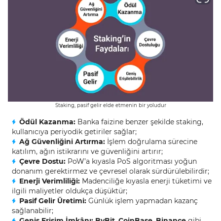
Staking, pasif gelir elde etmenin bir yoludur
Ödül Kazanma:
Banka faizine benzer şekilde staking,
kullanıcıya periyodik getiriler sağlar;
Ağ Güvenliğini Artırma:
İşlem doğrulama sürecine
katılım, ağın istikrarını ve güvenliğini artırır;
Çevre Dostu:
PoW’a kıyasla PoS algoritması yoğun
donanım gerektirmez ve çevresel olarak sürdürülebilirdir;
Enerji Verimliliği:
Madenciliğe kıyasla enerji tüketimi ve
ilgili maliyetler oldukça düşüktür;
Pasif Gelir Üretimi:
Günlük işlem yapmadan kazanç
sağlanabilir;
Geniş Erişim İmkânı:
ByBit
,
CoinBase
,
Binance
gibi