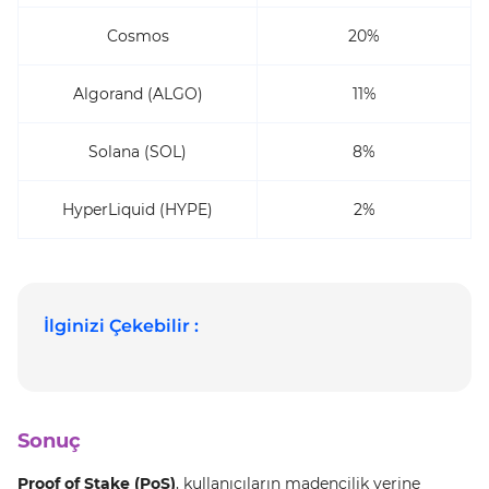
Cosmos
20%
Algorand (ALGO)
11%
Solana (SOL)
8%
HyperLiquid (HYPE)
2%
İlginizi Çekebilir :
Sonuç
Proof of Stake (PoS)
, kullanıcıların madencilik yerine