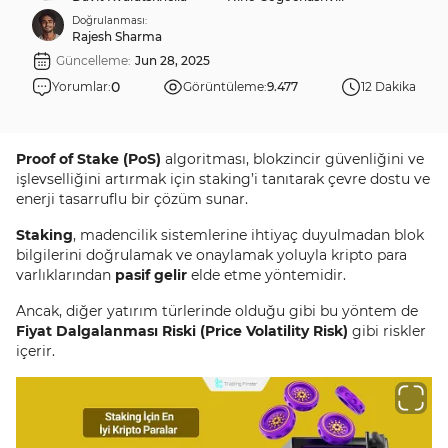
Doğrulanması:
Rajesh Sharma
Güncelleme:
Jun 28, 2025
0
Yorumlar:
Görüntüleme:
9.477
12 Dakika
Proof of Stake (PoS)
algoritması, blokzincir güvenliğini ve
işlevselliğini artırmak için staking’i tanıtarak çevre dostu ve
enerji tasarruflu bir çözüm sunar.
Staking
, madencilik sistemlerine ihtiyaç duyulmadan blok
bilgilerini doğrulamak ve onaylamak yoluyla kripto para
varlıklarından
pasif gelir
elde etme yöntemidir.
Ancak, diğer yatırım türlerinde olduğu gibi bu yöntem de
Fiyat Dalgalanması Riski (Price Volatility Risk)
gibi riskler
içerir.