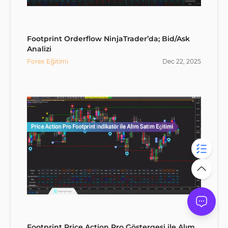
Footprint Orderflow NinjaTrader’da; Bid/Ask
Analizi
Forex Eğitimi
Dec
22
,
2025
Footprint Price Action Pro Göstergesi ile Alım