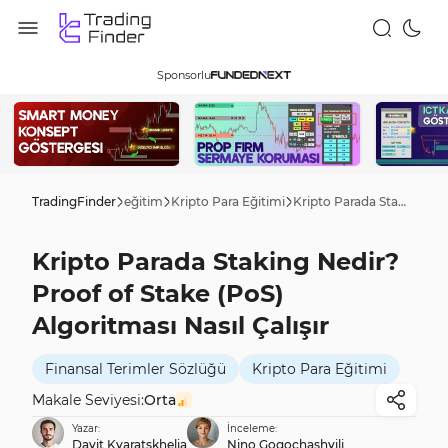
Sponsorlu
TradingFinder
eğitim
Kripto Para Eğitimi
Kripto Parada Staking Nedir? Proof of Stake (PoS) Algoritması Nasıl Çalışır
Kripto Parada Staking Nedir?
Proof of Stake (PoS)
Algoritması Nasıl Çalışır
Finansal Terimler Sözlüğü
Kripto Para Eğitimi
Makale Seviyesi:
Orta
Yazar:
İnceleme:
Davit Kvaratskhelia
Nino Gogochashvili