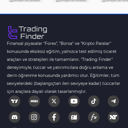
Sermayen risk altındadır.
Sermayen risk altındadır.
Sermayen risk altınd
M1-M5 Zaman Dilimleri Tradingview Göstergeler
21
Seviyeler Tradingview Göstergeleri
9
Hacim TradingView Göstergeleri
1
Kripto Tradingview Göstergeleri
103
Finansal piyasalar "Forex", "Borsa" ve "Kripto Paralar"
Aşırı Alım ve Aşırı Satım Tradingview Göstergeleri
1
konusunda eksiksiz eğitim, yalnızca test edilmiş ticaret
Emtia Tradingview Göstergeleri
53
araçları ve stratejileri ile tamamlanır. "Trading Finder"
TradingView için Fibonacci Göstergeleri
1
deneyimiyle, tüccar ve yatırımcılara doğru anlama ve
derin öğrenme konusunda yardımcı olur. Eğitimler, tüm
Yeniden Çizilmeyen Tradingview Göstergeleri
4
seviyelerdeki (başlangıçtan ileri seviyeye kadar) tüccarlar
TradingView için Seans (Sessions) Göstergeleri
3
için araçlara dayalı olarak tasarlanmıştır.
Harmonik Tradingview Göstergeleri
15
Kurumsal Hisse Piyasası Tradingview
72
Göstergeleri
Vadeli İşlemler Tradingview Göstergeleri
1