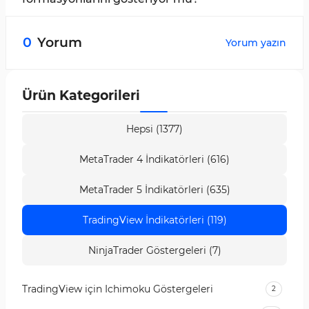
Evet, Dragon Harmonik Formasyon Göstergesi
hem boğa hem de ayı formasyonlarını aynı anda
0
Yorum
Yorum yazın
gösterebilir; ancak, formasyon gösterimi devre
dışı da bırakılabilir.
Ürün Kategorileri
Hepsi (1377)
MetaTrader 4 İndikatörleri (616)
MetaTrader 5 İndikatörleri (635)
TradingView İndikatörleri (119)
NinjaTrader Göstergeleri (7)
TradingView için Ichimoku Göstergeleri
2