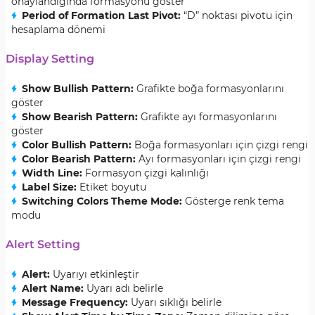
onaylandığında formasyonu göster
Period of Formation Last Pivot
:
“D” noktası pivotu için
hesaplama dönemi
Display Setting
Show Bullish Pattern
:
Grafikte boğa formasyonlarını
göster
Show Bearish Pattern
:
Grafikte ayı formasyonlarını
göster
Color Bullish Pattern
:
Boğa formasyonları için çizgi rengi
Color Bearish Pattern
:
Ayı formasyonları için çizgi rengi
Width Line
:
Formasyon çizgi kalınlığı
Label Size
:
Etiket boyutu
Switching Colors Theme Mode
:
Gösterge renk tema
modu
Alert Setting
Alert
:
Uyarıyı etkinleştir
Alert Name
:
Uyarı adı belirle
Message Frequency
:
Uyarı sıklığı belirle