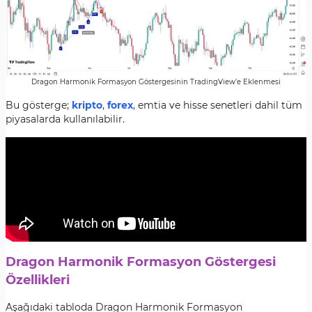
Dragon Harmonik Formasyon Göstergesinin TradingView’e Eklenmesi
Bu gösterge;
kripto
,
forex
, emtia ve hisse senetleri dahil tüm
piyasalarda kullanılabilir.
Dragon Harmonik Formasyon Göstergesi
Özellikleri
Aşağıdaki tabloda Dragon Harmonik Formasyon