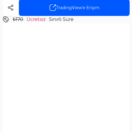
TradingView'e Erişim
₺170
Ücretsiz
Sınırlı Süre