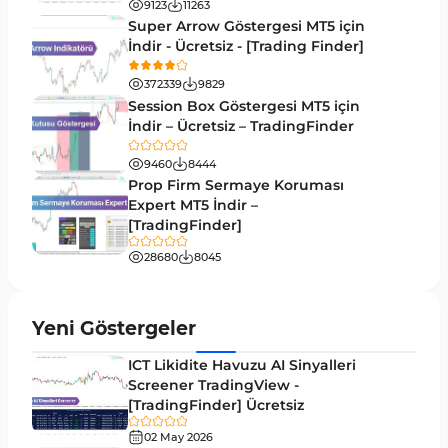
9123
11263
Super Arrow Göstergesi MT5 için
TradingView’te Desen Tanıma Göstergeleri
1
İndir - Ücretsiz - [Trading Finder]
Scalping Tradingview Göstergeleri
37
372339
9829
ICT TradingView Göstergeleri
60
Session Box Göstergesi MT5 için
İndir – Ücretsiz – TradingFinder
Sinyal ve Tahmin Tradingview Göstergeleri
37
9460
8444
TradingView için Zigzag Göstergeleri
2
Prop Firm Sermaye Koruması
Expert MT5 İndir –
Hızlı Scalper Tradingview Göstergeleri
6
[TradingFinder]
Swing Trading Tradingview Göstergeleri
10
28680
8045
Endeks Tradingview Göstergeleri
57
Tersine Tradingview Göstergeleri
94
Yeni Göstergeler
M15-M30 Zaman Dilimleri Tradingview
19
ICT Likidite Havuzu AI Sinyalleri
Göstergeler
Screener TradingView -
[TradingFinder] Ücretsiz
Kırılma Tradingview Göstergeleri
31
02 May 2026
TradingView için Isı Haritası Göstergeleri
2