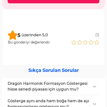
5
üzerinden
5.0
(
1
)
Bu gönderiyi değerlendir
Sıkça Sorulan Sorular
Dragon Harmonik Formasyon Göstergesi
hisse senedi piyasası için uygun mu?
Evet, bu gösterge hisse senetleri dahil tüm
piyasalarda kullanılabilir.
Gösterge aynı anda hem boğa hem de ayı
formasyonlarını gösteriyor mu?