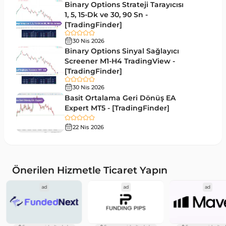
Binary Options Strateji Tarayıcısı
1, 5, 15-Dk ve 30, 90 Sn -
Volatilite Tradingview Göstergeleri
4
[TradingFinder]
Akıllı Para TradingView Göstergeleri
52
30 Nis 2026
Binary Options Sinyal Sağlayıcı
Elliott Dalga Teorisi​ Tradingview Göstergeleri
1
Screener M1-H4 TradingView -
Pivot ve Fraktallar TradingView Göstergeleri
[TradingFinder]
3
Trend Tradingview Göstergeleri
30 Nis 2026
4
Basit Ortalama Geri Dönüş EA
TradingView'de Momentum Göstergeleri
1
Expert MT5 - [TradingFinder]
Giriş ve Çıkış Tradingview Göstergeleri
17
22 Nis 2026
Forex Tradingview Göstergeleri
117
Para Birimi Gücü Tradingview Göstergeleri
8
Önerilen Hizmetle Ticaret Yapın
CFD Tradingview Göstergeleri
1
ad
ad
ad
Eğitimsel Tradingview Göstergeleri
2
Gecikmeli Tradingview Göstergeleri
5