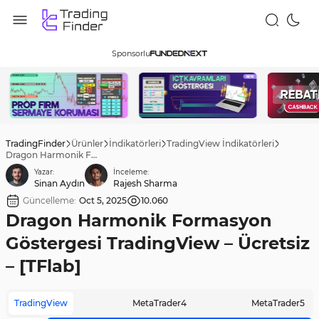
Sponsorlu
TradingFinder
Ürünler
İndikatörleri
TradingView İndikatörleri
Dragon Harmonik Formasyon Göstergesi TradingView – Ücretsiz – [TFlab]
Yazar:
İnceleme:
Sinan Aydın
Rajesh Sharma
Güncelleme:
Oct 5, 2025
10.060
Dragon Harmonik Formasyon
Göstergesi TradingView – Ücretsiz
– [TFlab]
TradingView
MetaTrader4
MetaTrader5