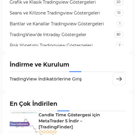
Grafik ve Klasik Tradingview Göstergeleri
20
Seans ve Killzone Tradingview Göstergeleri
10
Bantlar ve Kanallar Tradingview Göstergeleri
1
TradingView'de Intraday Göstergeler
80
Risk Yönetimi Tradingview Göstergeleri
2
Para Yönetimi TradingView Göstergeleri
1
İndirme ve Kurulum
TradingView için RSI Göstergeleri
1
Day Trading Tradingview Göstergeleri
50
TradingView İndikatörlerine Giriş
Likidite Tradingview Göstergeleri
46
Osilatörler TradingView Göstergeleri
8
En Çok İndirilen
Döngüler Tradingview Göstergeleri
4
Candle Time Göstergesi için
MetaTrader 5 İndir –
Çoklu Zaman Dilimleri Tradingview Göstergeler
96
[TradingFinder]
Forward Tradingview Göstergeleri
32