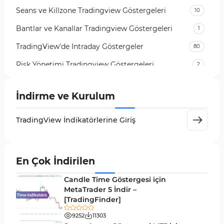
Seans ve Killzone Tradingview Göstergeleri
10
Bantlar ve Kanallar Tradingview Göstergeleri
1
TradingView'de Intraday Göstergeler
80
Risk Yönetimi Tradingview Göstergeleri
2
Para Yönetimi TradingView Göstergeleri
1
İndirme ve Kurulum
TradingView için RSI Göstergeleri
1
Day Trading Tradingview Göstergeleri
50
TradingView İndikatörlerine Giriş
Likidite Tradingview Göstergeleri
46
Osilatörler TradingView Göstergeleri
8
En Çok İndirilen
Döngüler Tradingview Göstergeleri
4
Candle Time Göstergesi için
MetaTrader 5 İndir –
Çoklu Zaman Dilimleri Tradingview Göstergeler
96
[TradingFinder]
Forward Tradingview Göstergeleri
32
9252
11303