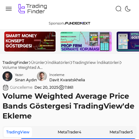
Sponsorlu
TradingFinder
Ürünler
İndikatörleri
TradingView İndikatörleri
Volume Weighted Average Price Bands Göstergesi TradingView'de Ekleme
Yazar:
İnceleme:
Sinan Aydın
Davit Kvaratskhelia
Güncelleme:
Dec 20, 2025
7.861
Volume Weighted Average Price
Bands Göstergesi TradingView'de
Ekleme
TradingView
MetaTrader4
MetaTrader5