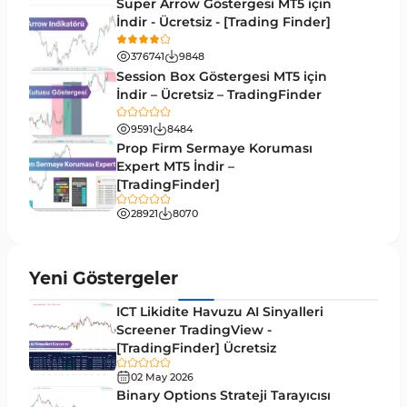
Super Arrow Göstergesi MT5 için
TradingView’te Desen Tanıma Göstergeleri
1
İndir - Ücretsiz - [Trading Finder]
Scalping Tradingview Göstergeleri
37
376741
9848
ICT TradingView Göstergeleri
60
Session Box Göstergesi MT5 için
İndir – Ücretsiz – TradingFinder
Sinyal ve Tahmin Tradingview Göstergeleri
37
9591
8484
TradingView için Zigzag Göstergeleri
2
Prop Firm Sermaye Koruması
Expert MT5 İndir –
Hızlı Scalper Tradingview Göstergeleri
6
[TradingFinder]
Swing Trading Tradingview Göstergeleri
10
28921
8070
Endeks Tradingview Göstergeleri
57
Tersine Tradingview Göstergeleri
94
Yeni Göstergeler
M15-M30 Zaman Dilimleri Tradingview
19
ICT Likidite Havuzu AI Sinyalleri
Göstergeler
Screener TradingView -
[TradingFinder] Ücretsiz
Kırılma Tradingview Göstergeleri
31
02 May 2026
TradingView için Isı Haritası Göstergeleri
2
Binary Options Strateji Tarayıcısı