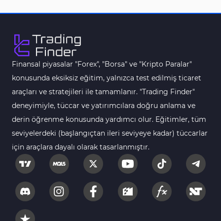
Seviyeler Tradingview Göstergeleri
9
Hacim TradingView Göstergeleri
1
Kripto Tradingview Göstergeleri
103
Finansal piyasalar "Forex", "Borsa" ve "Kripto Paralar"
Aşırı Alım ve Aşırı Satım Tradingview Göstergeleri
1
konusunda eksiksiz eğitim, yalnızca test edilmiş ticaret
Emtia Tradingview Göstergeleri
53
araçları ve stratejileri ile tamamlanır. "Trading Finder"
TradingView için Fibonacci Göstergeleri
1
deneyimiyle, tüccar ve yatırımcılara doğru anlama ve
derin öğrenme konusunda yardımcı olur. Eğitimler, tüm
Yeniden Çizilmeyen Tradingview Göstergeleri
4
seviyelerdeki (başlangıçtan ileri seviyeye kadar) tüccarlar
TradingView için Seans (Sessions) Göstergeleri
3
için araçlara dayalı olarak tasarlanmıştır.
Harmonik Tradingview Göstergeleri
15
Kurumsal Hisse Piyasası Tradingview
72
Göstergeleri
Vadeli İşlemler Tradingview Göstergeleri
1
MACD Göstergeleri TradingView için
1