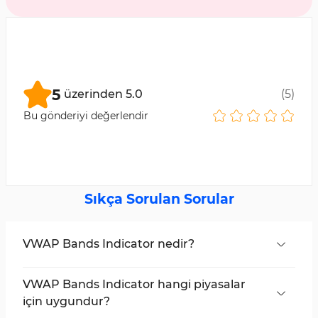
5
üzerinden
5.0
(
5
)
Bu gönderiyi değerlendir
Sıkça Sorulan Sorular
VWAP Bands Indicator nedir?
VWAP Bands, fiyatı işlem hacmine göre analiz
eden ve piyasa trendlerini, dinamik destek ve
VWAP Bands Indicator hangi piyasalar
direnç seviyelerini gösteren bir araçtır.
için uygundur?