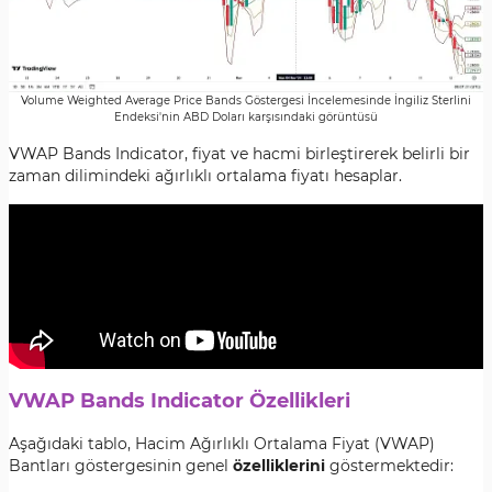
Volume Weighted Average Price Bands Göstergesi İncelemesinde İngiliz Sterlini
Endeksi'nin ABD Doları karşısındaki görüntüsü
VWAP Bands Indicator, fiyat ve hacmi birleştirerek belirli bir
zaman dilimindeki ağırlıklı ortalama fiyatı hesaplar.
VWAP Bands Indicator Özellikleri
Aşağıdaki tablo, Hacim Ağırlıklı Ortalama Fiyat (VWAP)
Bantları göstergesinin genel
özelliklerini
göstermektedir: