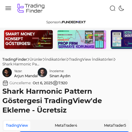
Sponsorlu
TradingFinder
Ürünler
İndikatörleri
TradingView İndikatörleri
Shark Harmonic Pattern Göstergesi TradingView'de Ekleme - Ücretsiz
Yazar:
İnceleme:
Arjun Mandal
Sinan Aydın
Güncelleme:
Oct 6, 2025
7.920
Shark Harmonic Pattern
Göstergesi TradingView'de
Ekleme - Ücretsiz
TradingView
MetaTrader4
MetaTrader5