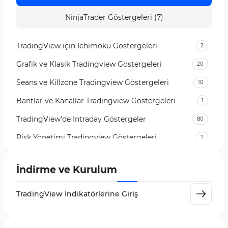
NinjaTrader Göstergeleri (7)
TradingView için Ichimoku Göstergeleri
2
Grafik ve Klasik Tradingview Göstergeleri
20
Seans ve Killzone Tradingview Göstergeleri
10
Bantlar ve Kanallar Tradingview Göstergeleri
1
TradingView'de Intraday Göstergeler
80
Risk Yönetimi Tradingview Göstergeleri
2
Para Yönetimi TradingView Göstergeleri
1
İndirme ve Kurulum
TradingView için RSI Göstergeleri
1
Day Trading Tradingview Göstergeleri
50
TradingView İndikatörlerine Giriş
Likidite Tradingview Göstergeleri
46