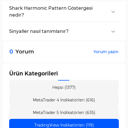
Shark Harmonic Pattern Göstergesi
nedir?
Bu gösterge, Fibonacci oranlarını kullanarak
Shark harmonik desenini tanımlar ve grafikte
Sinyaller nasıl tanımlanır?
potansiyel dönüş bölgelerini işaretler.
Fiyat PRZ'ye ulaştığında sinyaller belirlenir; bir
boğa mumu ile alış sinyali, düşüş trendinde ise
0
Yorum
Yorum yazın
satış sinyali oluşur.
Ürün Kategorileri
Hepsi (1377)
MetaTrader 4 İndikatörleri (616)
MetaTrader 5 İndikatörleri (635)
TradingView İndikatörleri (119)