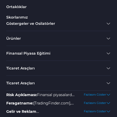
Ortaklıklar
TradingView için Kill Zones Göstergeleri
5
Skorlarımız
Hisse Senedi Tradingview Göstergeleri
86
Göstergeler ve Osilatörler
Destek ve Direnç Tradingview Göstergeleri
10
Ticaret Yardımcısı Tradingview Göstergeleri
24
Ürünler
Finansal Piyasa Eğitimi
Ticaret Araçları
Ticaret Araçları
Risk Açıklaması:
Finansal piyasalarda
Fazlasını Göster
yer almak yüksek risk içerir ve
Feragatname:
[TradingFinder.com],
Fazlasını Göster
yatırımınızın bir kısmını veya
olası kayıplar veya zararlar için hiçbir
Gelir ve Reklam
Fazlasını Göster
tamamını kaybetmenize neden
sorumluluk kabul etmez. Tüm