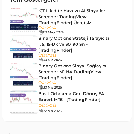
M15-M30 Zaman Dilimleri Tradingview
19
ICT Likidite Havuzu AI Sinyalleri
Göstergeler
Screener TradingView -
[TradingFinder] Ücretsiz
Kırılma Tradingview Göstergeleri
31
02 May 2026
TradingView için Isı Haritası Göstergeleri
2
Binary Options Strateji Tarayıcısı
1, 5, 15-Dk ve 30, 90 Sn -
Volatilite Tradingview Göstergeleri
4
[TradingFinder]
Akıllı Para TradingView Göstergeleri
52
30 Nis 2026
Binary Options Sinyal Sağlayıcı
Elliott Dalga Teorisi​ Tradingview Göstergeleri
1
Screener M1-H4 TradingView -
Pivot ve Fraktallar TradingView Göstergeleri
[TradingFinder]
3
Trend Tradingview Göstergeleri
30 Nis 2026
4
Basit Ortalama Geri Dönüş EA
TradingView'de Momentum Göstergeleri
1
Expert MT5 - [TradingFinder]
Giriş ve Çıkış Tradingview Göstergeleri
17
22 Nis 2026
Forex Tradingview Göstergeleri
117
Para Birimi Gücü Tradingview Göstergeleri
8