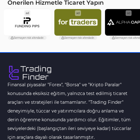
Önerilen Hizmetle Ticaret Yapın
CFD Tradingview Göstergeleri
1
ad
ad
ad
Eğitimsel Tradingview Göstergeleri
2
Gecikmeli Tradingview Göstergeleri
5
Sermayen risk altındadır.
Sermayen risk altındadır.
Sermayen risk altınd
M1-M5 Zaman Dilimleri Tradingview Göstergeler
21
Seviyeler Tradingview Göstergeleri
9
Hacim TradingView Göstergeleri
1
Kripto Tradingview Göstergeleri
103
Finansal piyasalar "Forex", "Borsa" ve "Kripto Paralar"
Aşırı Alım ve Aşırı Satım Tradingview Göstergeleri
1
konusunda eksiksiz eğitim, yalnızca test edilmiş ticaret
Emtia Tradingview Göstergeleri
53
araçları ve stratejileri ile tamamlanır. "Trading Finder"
TradingView için Fibonacci Göstergeleri
1
deneyimiyle, tüccar ve yatırımcılara doğru anlama ve
derin öğrenme konusunda yardımcı olur. Eğitimler, tüm
Yeniden Çizilmeyen Tradingview Göstergeleri
4
seviyelerdeki (başlangıçtan ileri seviyeye kadar) tüccarlar
TradingView için Seans (Sessions) Göstergeleri
3
için araçlara dayalı olarak tasarlanmıştır.