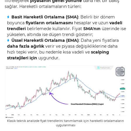
filtreleyerek
piyasanın genel yönüne
daha net bir bakış
sağlar. Hareketli ortalamaların türleri:
Basit Hareketli Ortalama (SMA)
: Belirli bir dönem
boyunca
fiyatların ortalamasını
hesaplar ve uzun
vadeli
trendleri
belirlemede kullanılır. Fiyat
SMA'nın
üzerinde ise
yükselen, altında ise düşen trendi gösterir;
Üssel Hareketli Ortalama (EMA)
: Daha yeni fiyatlara
daha fazla ağırlık
verir ve piyasa değişikliklerine daha
hızlı tepki verir, bu nedenle kısa vadeli ve
scalping
stratejileri için
uygundur.
Klasik teknik analizde fiyat trendlerini tanımlamak için hareketli ortalamaların
uygulanması