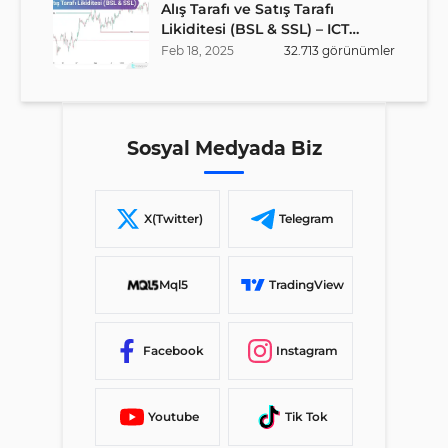
Alış Tarafı ve Satış Tarafı
Likiditesi (BSL & SSL) – ICT
Stratejisi
Feb
18
,
2025
32.713
görünümler
Sosyal Medyada Biz
X(Twitter)
Telegram
Mql5
TradingView
Facebook
Instagram
Youtube
Tik Tok