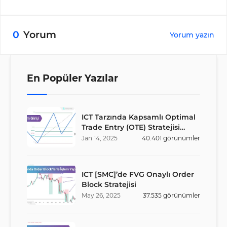
0
Yorum
Yorum yazın
En Popüler Yazılar
ICT Tarzında Kapsamlı Optimal
Trade Entry (OTE) Stratejisi
Rehberi
Jan
14
,
2025
40.401
görünümler
ICT [SMC]’de FVG Onaylı Order
Block Stratejisi
May
26
,
2025
37.535
görünümler