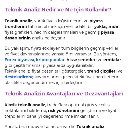
Teknik Analiz Nedir ve Ne İçin Kullanılır?
Teknik analiz
, varlık fiyat değişimlerini ve
piyasa
trendlerini
tahmin etmek için veri odaklı bir
yaklaşımdır
;
fiyat grafikleri, hacim dalgalanmaları ve geçmiş
piyasa
desenlerinin
analizine dayanır.
Bu yaklaşım, fiyatı etkileyen tüm bilgilerin geçmiş veriler
ve fiyat davranışlarında yansıdığını varsayar. Bu yöntem,
Forex piyasası
,
kripto paralar
,
hisse senetleri
ve
emtialar
gibi çeşitli finansal piyasalarda uygulanabilir.
Teknik analiz, fiyat desenleri, göstergeler
, trend çizgileri
ve
destek/direnç
kavramlarını, gelecekteki fiyat hareketlerini
olasılıkla değerlendirmek için birleştirir.
Teknik Analizin Avantajları ve Dezavantajları
Klasik teknik analiz
, trader'lara optimal giriş ve çıkış
noktalarını belirleme,
risk yönetimini
geliştirme ve fiyat
trendlerini daha iyi değerlendirme imkanı tanır.
Ancak, bazı dezavantajları da vardır.
Teknik analiz