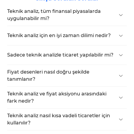
Teknik analiz, tüm finansal piyasalarda
uygulanabilir mi?
Evet, Forex, hisse senetleri, kripto paralar ve
emtialarda yaygın olarak kullanılır.
Teknik analiz için en iyi zaman dilimi nedir?
Bu, ticaret tarzınıza bağlıdır. Kısa vadeli trader'lar 5
dakikalık veya 1 saatlik grafiklerde çalışmayı tercih
Sadece teknik analizle ticaret yapılabilir mi?
ederken, uzun vadeli trader'lar günlük ve haftalık
Evet, ancak birçok trader, sinyal doğruluğunu
grafikler kullanır.
artırmak için teknik analizle birlikte temel analiz
Fiyat desenleri nasıl doğru şekilde
kullanır.
tanımlanır?
Sürekli pratik yapmak ve fiyat aksiyonu ile
göstergeler gibi araçları incelemek, desen
Teknik analiz ve fiyat aksiyonu arasındaki
tanımada beceriyi geliştirmeye yardımcı olur.
fark nedir?
Teknik analiz, göstergeler ve hareketli ortalamalar
gibi araçlar kullanırken, fiyat aksiyonu sadece fiyat
Teknik analiz nasıl kısa vadeli ticaretler için
davranışına odaklanır ve göstergeler kullanılmaz.
kullanılır?
Daha hızlı giriş ve çıkışlar için 5 dakikalık veya 15