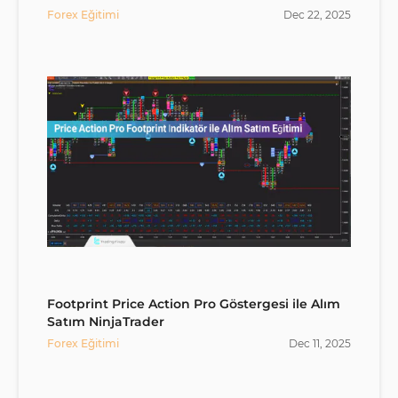
Forex Eğitimi
Dec
22
,
2025
Footprint Price Action Pro Göstergesi ile Alım
Satım NinjaTrader
Forex Eğitimi
Dec
11
,
2025