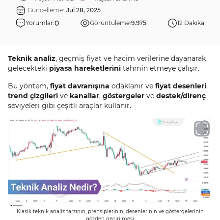
Güncelleme:
Jul 28, 2025
0
Yorumlar:
Görüntüleme:
9.975
12 Dakika
Teknik analiz
, geçmiş fiyat ve hacim verilerine dayanarak
gelecekteki
piyasa hareketlerini
tahmin etmeye çalışır.
Bu yöntem,
fiyat davranışına
odaklanır ve
fiyat desenleri
,
trend çizgileri
ve
kanallar
,
göstergeler
ve
destek/direnç
seviyeleri gibi çeşitli araçlar kullanır.
Klasik teknik analiz tarzının, prensiplerinin, desenlerinin ve göstergelerinin
gözden geçirilmesi