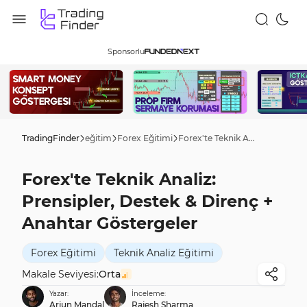
Sponsorlu
TradingFinder
eğitim
Forex Eğitimi
Forex'te Teknik Analiz: Prensipler, Destek & Direnç + Anahtar Göstergeler
Forex'te Teknik Analiz:
Prensipler, Destek & Direnç +
Anahtar Göstergeler
Forex Eğitimi
Teknik Analiz Eğitimi
Makale Seviyesi:
Orta
Yazar:
İnceleme:
Arjun Mandal
Rajesh Sharma