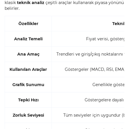
klasik
teknik analiz
çeşitli araçlar kullanarak piyasa yönünü
belirler.
Özellikler
Teknik 
Analiz Temeli
Fiyat verisi, gösterge
Ana Amaç
Trendleri ve giriş/çıkış noktalarını 
Kullanılan Araçlar
Göstergeler (MACD, RSI, EMA), tr
Grafik Sunumu
Genellikle gösterg
Tepki Hızı
Göstergelere dayalı ol
Zorluk Seviyesi
Tüm seviyeler için uygundur (baş