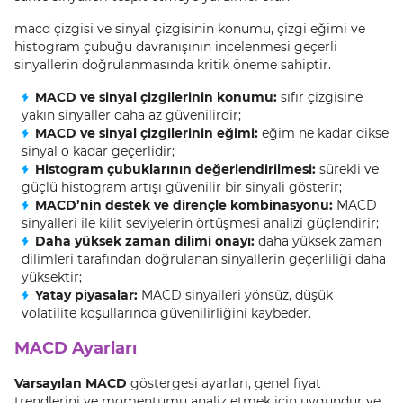
macd çizgisi ve sinyal çizgisinin konumu, çizgi eğimi ve
histogram çubuğu davranışının incelenmesi geçerli
sinyallerin doğrulanmasında kritik öneme sahiptir.
MACD ve sinyal çizgilerinin konumu:
sıfır çizgisine
yakın sinyaller daha az güvenilirdir;
MACD ve sinyal çizgilerinin eğimi:
eğim ne kadar dikse
sinyal o kadar geçerlidir;
Histogram çubuklarının değerlendirilmesi:
sürekli ve
güçlü histogram artışı güvenilir bir sinyali gösterir;
MACD’nin destek ve dirençle kombinasyonu:
MACD
sinyalleri ile kilit seviyelerin örtüşmesi analizi güçlendirir;
Daha yüksek zaman dilimi onayı:
daha yüksek zaman
dilimleri tarafından doğrulanan sinyallerin geçerliliği daha
yüksektir;
Yatay piyasalar:
MACD sinyalleri yönsüz, düşük
volatilite koşullarında güvenilirliğini kaybeder.
MACD Ayarları
Varsayılan MACD
göstergesi ayarları, genel fiyat
trendlerini ve momentumu analiz etmek için uygundur ve