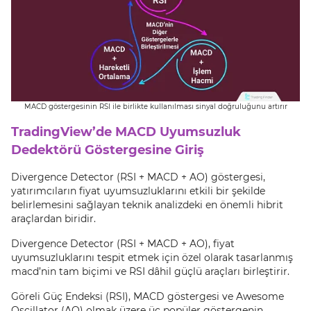
MACD göstergesinin RSI ile birlikte kullanılması sinyal doğruluğunu artırır
TradingView’de MACD Uyumsuzluk
Dedektörü Göstergesine Giriş
Divergence Detector (RSI + MACD + AO) göstergesi,
yatırımcıların fiyat uyumsuzluklarını etkili bir şekilde
belirlemesini sağlayan teknik analizdeki en önemli hibrit
araçlardan biridir.
Divergence Detector (RSI + MACD + AO), fiyat
uyumsuzluklarını tespit etmek için özel olarak tasarlanmış
macd’nin tam biçimi ve RSI dâhil güçlü araçları birleştirir.
Göreli Güç Endeksi (RSI), MACD göstergesi ve Awesome
Oscillator (AO) olmak üzere üç popüler göstergenin