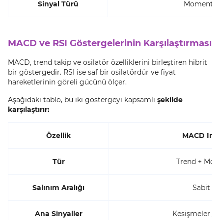
Sinyal Türü
Momentum
MACD ve RSI Göstergelerinin Karşılaştırması
MACD, trend takip ve osilatör özelliklerini birleştiren hibrit
bir göstergedir. RSI ise saf bir osilatördür ve fiyat
hareketlerinin göreli gücünü ölçer.
Aşağıdaki tablo, bu iki göstergeyi kapsamlı
şekilde
karşılaştırır:
Özellik
MACD Indi
Tür
Trend + Mo
Salınım Aralığı
Sabit de
Ana Sinyaller
Kesişmeler / 