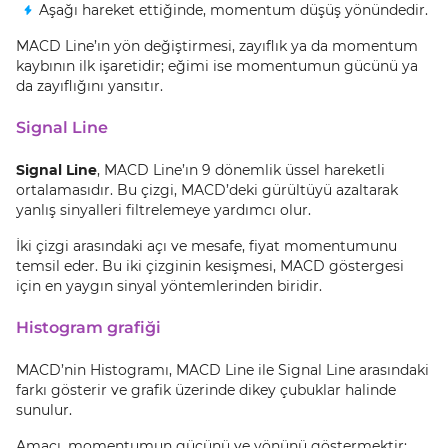
Aşağı hareket ettiğinde, momentum düşüş yönündedir.
MACD Line’ın yön değiştirmesi, zayıflık ya da momentum
kaybının ilk işaretidir; eğimi ise momentumun gücünü ya
da zayıflığını yansıtır.
Signal Line
Signal Line
, MACD Line’ın 9 dönemlik üssel hareketli
ortalamasıdır. Bu çizgi, MACD’deki gürültüyü azaltarak
yanlış sinyalleri filtrelemeye yardımcı olur.
İki çizgi arasındaki açı ve mesafe, fiyat momentumunu
temsil eder. Bu iki çizginin kesişmesi, MACD göstergesi
için en yaygın sinyal yöntemlerinden biridir.
Histogram grafiği
MACD’nin Histogramı, MACD Line ile Signal Line arasındaki
farkı gösterir ve grafik üzerinde dikey çubuklar halinde
sunulur.
Amacı, momentumun gücünü ve yönünü göstermektir: