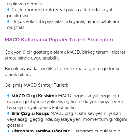
tepki vermemesi
Güçlü momentumlu zirve piyasa anlarında sinyal
gecikmesi
Düşük volatilite piyasalarında yanlış uyumsuzlukların
oluşması
MACD Kullanarak Popüler Ticaret Stratejileri
Çok yönlü bir gösterge olarak MACD, birkaç tanımlı ticaret
stratejisinde uygulanabilir.
Birçok piyasada, özellikle Forex’te, macd gösterge forex
olarak bilinir.
Gelişmiş MACD Strateji Türleri:
MACD Çizgi Kesişimi:
MACD çizgisi sinyal çizgisinin
üzerine geçtiğinde yükseliş eğilimine kayma sinyali verir;
tersi ayı sinyali olarak kabul edilir;
Sıfır Çizgisi Kesişi:
MACD çizgisi sıfır seviyesini yukarı
veya aşağı geçtiğinde, piyasaya yeni momentum girdiğini
gösterir;
Histogram Tersine Dönüşü:
Histogram çubuklarının