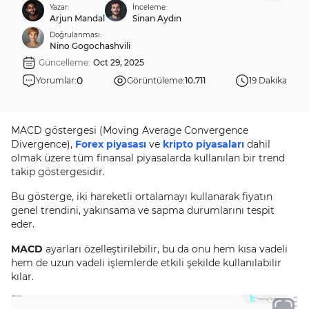
Yazar:
İnceleme:
Arjun Mandal
Sinan Aydın
Doğrulanması:
Nino Gogochashvili
Güncelleme:
Oct 29, 2025
0
Yorumlar:
Görüntüleme:
10.711
19 Dakika
MACD göstergesi (Moving Average Convergence
Divergence),
Forex piyasası
ve
kripto piyasaları
dahil
olmak üzere tüm finansal piyasalarda kullanılan bir trend
takip göstergesidir.
Bu gösterge, iki hareketli ortalamayı kullanarak fiyatın
genel trendini, yakınsama ve sapma durumlarını tespit
eder.
MACD
ayarları özelleştirilebilir, bu da onu hem kısa vadeli
hem de uzun vadeli işlemlerde etkili şekilde kullanılabilir
kılar.