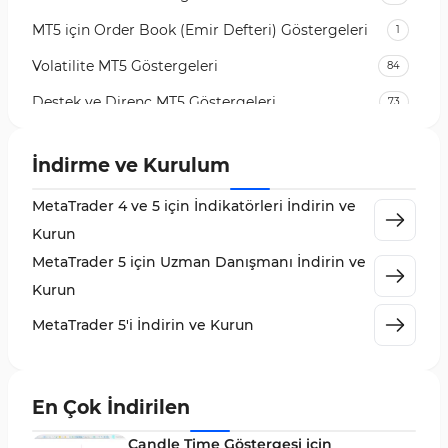
MT5 için Order Book (Emir Defteri) Göstergeleri
1
Volatilite MT5 Göstergeleri
84
Destek ve Direnç MT5 Göstergeleri
73
Likidite MT5 Göstergeleri
65
İndirme ve Kurulum
MetaTrader 5 için Order Flow Göstergeleri
1
MetaTrader 4 ve 5 için İndikatörleri İndirin ve
MetaTrader 5 için Expert Advisor (EA)
5
Kurun
MetaTrader 5 için Zigzag Göstergeleri
3
MetaTrader 5 için Uzman Danışmanı İndirin ve
Sinyal ve Tahmin MT5 Göstergeleri
232
Kurun
MetaTrader 5 için Volume Profile Göstergeleri
2
MetaTrader 5'i İndirin ve Kurun
Akıllı Para MT5 Göstergeleri
78
Grafik ve Klasik MT5 Göstergeleri
49
En Çok İndirilen
Binary Options MT5 Göstergeleri
19
Candle Time Göstergesi için