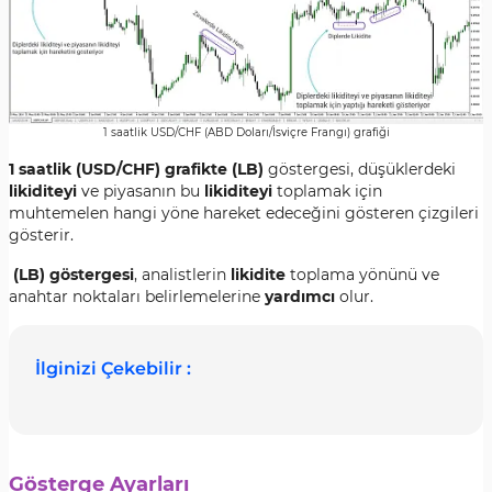
1 saatlik USD/CHF (ABD Doları/İsviçre Frangı) grafiği
1 saatlik (USD/CHF) grafikte (LB)
göstergesi, düşüklerdeki
likiditeyi
ve piyasanın bu
likiditeyi
toplamak için
muhtemelen hangi yöne hareket edeceğini gösteren çizgileri
gösterir.
(LB) göstergesi
, analistlerin
likidite
toplama yönünü ve
anahtar noktaları belirlemelerine
yardımcı
olur.
İlginizi Çekebilir :
Gösterge Ayarları