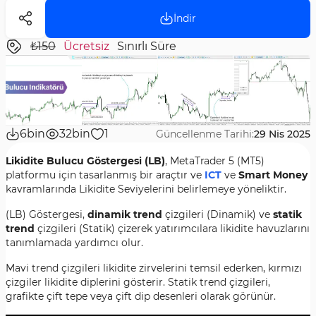
İndir
₺150
Ücretsiz
Sınırlı Süre
6bin
32bin
1
Güncellenme Tarihi:
29 Nis 2025
Likidite Bulucu Göstergesi (LB)
, MetaTrader 5 (MT5)
platformu için tasarlanmış bir araçtır ve
ICT
ve
Smart Money
kavramlarında Likidite Seviyelerini belirlemeye yöneliktir.
(LB) Göstergesi,
dinamik trend
çizgileri (Dinamik) ve
statik
trend
çizgileri (Statik) çizerek yatırımcılara likidite havuzlarını
tanımlamada yardımcı olur.
Mavi trend çizgileri likidite zirvelerini temsil ederken, kırmızı
çizgiler likidite diplerini gösterir. Statik trend çizgileri,
grafikte çift tepe veya çift dip desenleri olarak görünür.