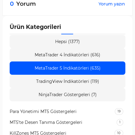
0
Yorum
Yorum yazın
Ürün Kategorileri
Hepsi (1377)
MetaTrader 4 İndikatörleri (616)
MetaTrader 5 İndikatörleri (635)
TradingView İndikatörleri (119)
NinjaTrader Göstergeleri (7)
Para Yönetimi MT5 Göstergeleri
19
MT5’te Desen Tanıma Göstergeleri
1
KillZones MT5 Göstergeleri
10