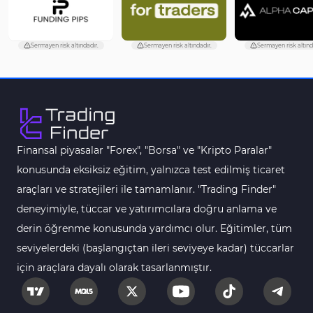
Aşırı Alım ve Aşırı Satım MT5 Göstergeleri
27
Endeks MT5 Göstergeleri
292
Sermayen risk altındadır.
Sermayen risk altındadır.
Sermayen risk altınd
Tersine Dönüş MT5 Göstergeleri
498
Vadeli İşlem MT5 Göstergeleri
16
Fast Scalping MT5 Göstergeleri
47
Gün İçi (Intraday) MT5 Göstergeleri
347
Finansal piyasalar "Forex", "Borsa" ve "Kripto Paralar"
Forex MT5 Göstergeleri
611
konusunda eksiksiz eğitim, yalnızca test edilmiş ticaret
Kurumsal Hisse Senedi MT5 Göstergeleri
araçları ve stratejileri ile tamamlanır. "Trading Finder"
276
deneyimiyle, tüccar ve yatırımcılara doğru anlama ve
Aralık Göstergeleri MT5 Göstergeleri
44
derin öğrenme konusunda yardımcı olur. Eğitimler, tüm
Hisse Senedi MT5 Göstergeleri
540
seviyelerdeki (başlangıçtan ileri seviyeye kadar) tüccarlar
Eğitimsel MT5 Göstergeleri
9
için araçlara dayalı olarak tasarlanmıştır.
Arz ve Talep MT5 Göstergeleri
15