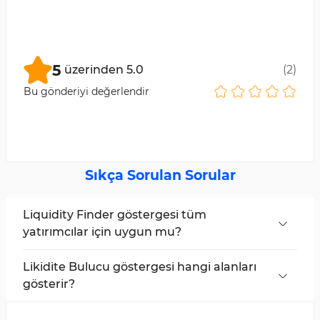
5
üzerinden
5.0
(
2
)
Bu gönderiyi değerlendir
Sıkça Sorulan Sorular
Liquidity Finder göstergesi tüm
yatırımcılar için uygun mu?
Evet, bu gösterge tüm yatırımcılar için
uygundur. Ancak LF göstergesi, en yaygın
Likidite Bulucu göstergesi hangi alanları
olarak ICT ve Smart Money ticaret stillerini takip
gösterir?
eden yatırımcılar tarafından kullanılır.
Bu gösterge, yatırımcılara piyasa emir aralıklarını
ve grafik üzerindeki likidite alanlarını gösterir.