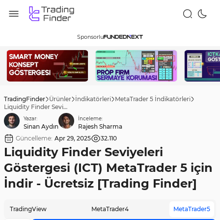
Sponsorlu
TradingFinder
Ürünler
İndikatörleri
MetaTrader 5 İndikatörleri
Liquidity Finder Seviyeleri Göstergesi (ICT) MetaTrader 5 için İndir - Ücretsiz [Trading Finder]
Yazar:
İnceleme:
Sinan Aydın
Rajesh Sharma
Güncelleme:
Apr 29, 2025
32.110
Liquidity Finder Seviyeleri
Göstergesi (ICT) MetaTrader 5 için
İndir - Ücretsiz [Trading Finder]
TradingView
MetaTrader4
MetaTrader5