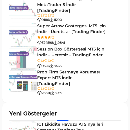
M1-M5 Zaman Dilimleri MT5 Göstergeler
MetaTrader 5 İndir –
35
[TradingFinder]
ICT MT5 Göstergeleri
96
9186
11290
MetaTrader 5 için VWAP Göstergeleri
2
Super Arrow Göstergesi MT5 için
İndir - Ücretsiz - [Trading Finder]
Emtia MT5 Göstergeleri
229
374598
9841
MetaTrader 5’te Drawdown Göstergeleri
1
Session Box Göstergesi MT5 için
İndir – Ücretsiz – TradingFinder
Pivot and Fraktallar MT5 Göstergeleri
27
9525
8465
Forward MT5 Göstergeleri
176
Prop Firm Sermaye Koruması
Elliott Dalga Teorisi MT5 Göstergeleri
Expert MT5 İndir –
9
[TradingFinder]
Bantlar ve Kanallar MT5 Göstergeleri
54
28811
8059
MT5 için Hareketli Ortalama Göstergeleri
22
Yeniden Çizilmeyen MT5 Göstergeleri
25
Yeni Göstergeler
Giriş ve Çıkış MT5 Göstergeleri
44
ICT Likidite Havuzu AI Sinyalleri
Hacim MT5 Göstergeleri
23