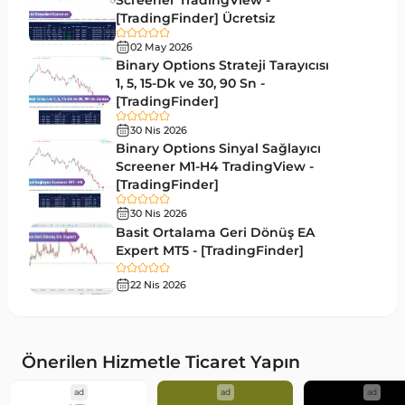
Screener TradingView -
[TradingFinder] Ücretsiz
Gecikmeli MT5 Göstergeleri
33
02 May 2026
Swing Trading MT5 Göstergeleri
Binary Options Strateji Tarayıcısı
172
1, 5, 15-Dk ve 30, 90 Sn -
Para Birimi Gücü MT5 Göstergeleri
112
[TradingFinder]
Momentum Göstergeleri MT5 için
35
30 Nis 2026
Binary Options Sinyal Sağlayıcı
Ticaret döngüleri MT5 Göstergeleri
20
Screener M1-H4 TradingView -
[TradingFinder]
M15-M30 Zaman Dilimleri MT5 Göstergeler
42
30 Nis 2026
Öncü MT5 Göstergeleri
75
Basit Ortalama Geri Dönüş EA
Expert MT5 - [TradingFinder]
Günlük-Haftalık Zaman Dilimleri MT5 Göstergeler
17
22 Nis 2026
MetaTrader 5 için Kill Zones Göstergeleri
1
MetaTrader 5 için Haber (News) Göstergeleri
2
MACD Göstergeleri MetaTrader 5 için
15
Önerilen Hizmetle Ticaret Yapın
Çoklu Zaman Dilimleri MT5 Göstergeler
579
ad
ad
ad