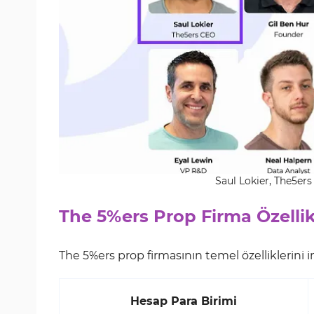
Saul Lokier, The5ers
The 5%ers Prop Firma Özellik
The 5%ers prop firmasının temel özelliklerini i
Hesap Para Birimi