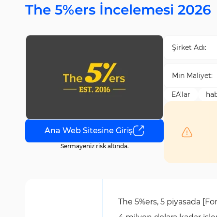
The 5%ers İncelemesi 2026
Şirket Adı:
Min Maliyet:
EA'lar
hab
Ana Web Sitesine Giriş
Sermayeniz risk altında.
The 5%ers, 5 piyasada [For