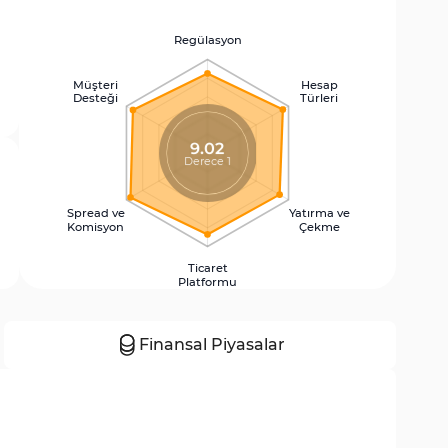
Regülasyon
Müşteri
Hesap
Desteği
Türleri
9.02
Derece 1
Spread ve
Yatırma ve
Komisyon
Çekme
Ticaret
Platformu
Finansal Piyasalar