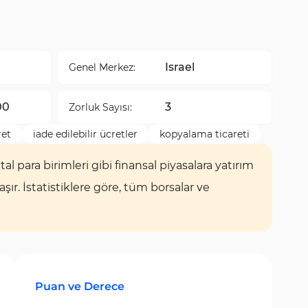
Israel
Genel Merkez:
00
3
Zorluk Sayısı:
ret
iade edilebilir ücretler
kopyalama ticareti
tal para birimleri gibi finansal piyasalara yatırım
r. İstatistiklere göre, tüm borsalar ve
Puan ve Derece