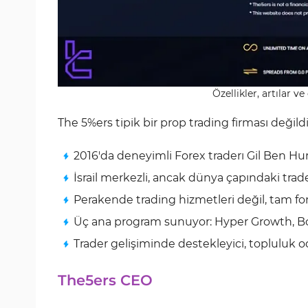
Özellikler, artılar 
The 5%ers tipik bir prop trading firması değild
2016'da deneyimli Forex traderı Gil Ben Hu
İsrail merkezli, ancak dünya çapındaki trade
Perakende trading hizmetleri değil, tam fo
Üç ana program sunuyor: Hyper Growth, 
Trader gelişiminde destekleyici, topluluk o
The5ers CEO