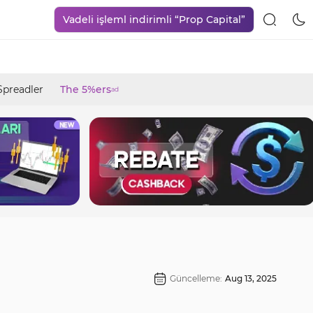
Vadeli işleml indirimli “Prop Capital”
Spreadler
The 5%ers
ad
Güncelleme:
Aug 13, 2025