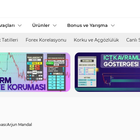
raçları
Ürünler
Bonus ve Yarışma
 Tatilleri
Forex Korelasyonu
Korku ve Açgözlülük
Canlı 
ası:
Arjun Mandal