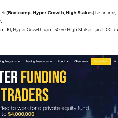
eli
[Bootcamp, Hyper Growth
,
High Stakes
] tasarlamışt
.
 1:10, Hyper Growth için 1:30 ve High Stakes için 1:100'dü