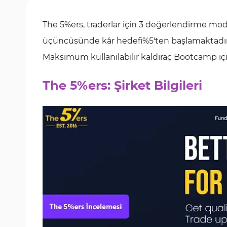
The 5%ers, traderlar için 3 değerlendirme mod
üçüncüsünde kâr hedefi%5'ten başlamaktadır
Maksimum kullanılabilir kaldıraç Bootcamp için
The 5%ers: Şirket Bilgileri