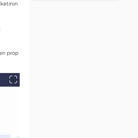
İletişime Geçilir
rketinin
The5ers Kullanıcı Tabanı
Sosyal Medya Kanalları
k
The5ers vs Diğer Prop Firmaları
Uzman Önerileri
gın prop