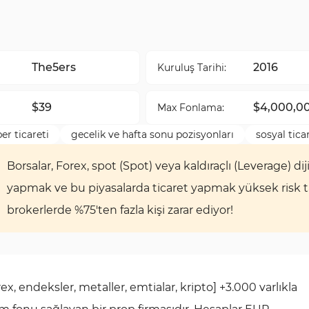
The5ers
2016
Kuruluş Tarihi:
$39
$4,000,0
Max Fonlama:
er ticareti
gecelik ve hafta sonu pozisyonları
sosyal tica
Borsalar, Forex, spot (Spot) veya kaldıraçlı (Leverage) diji
yapmak ve bu piyasalarda ticaret yapmak yüksek risk taşı
brokerlerde %75'ten fazla kişi zarar ediyor!
ex, endeksler, metaller, emtialar, kripto] +3.000 varlıkla