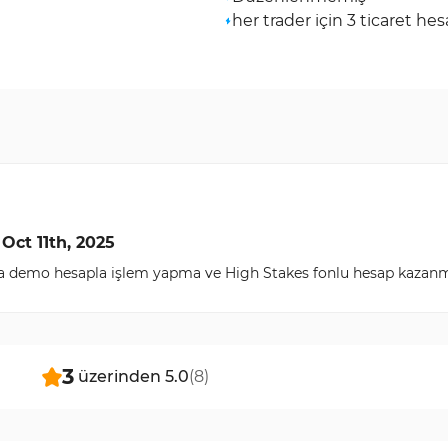
her trader için 3 ticaret hes
 Oct 11th, 2025
lara demo hesapla işlem yapma ve High Stakes fonlu hesap kazanm
3
üzerinden
5.0
(
8
)