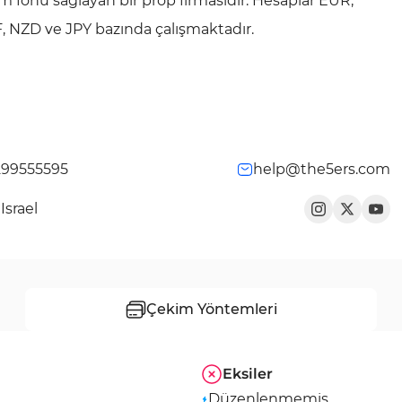
em fonu sağlayan bir prop firmasıdır. Hesaplar EUR,
 NZD ve JPY bazında çalışmaktadır.
299555595
help@the5ers.com
Israel
Çekim Yöntemleri
Eksiler
Düzenlenmemiş