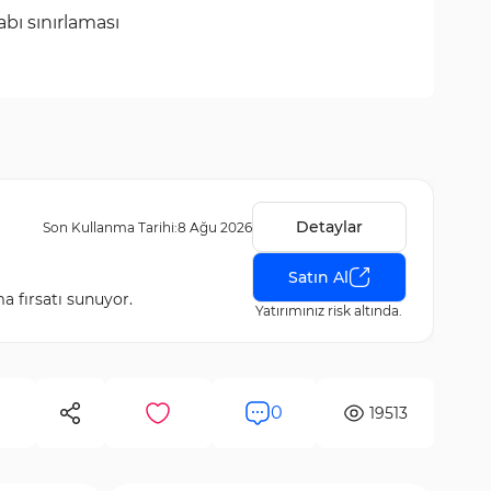
abı sınırlaması
Detaylar
Son Kullanma Tarihi:
8 Ağu 2026
Satın Al
a fırsatı sunuyor.
Yatırımınız risk altında.
0
19513