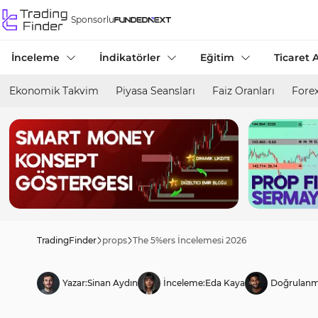
Sponsorlu
İnceleme
İndikatörler
Eğitim
Ticaret A
Ekonomik Takvim
Piyasa Seansları
Faiz Oranları
Forex
TradingFinder
props
The 5%ers İncelemesi 2026
Yazar:
Sinan Aydın
İnceleme:
Eda Kaya
Doğrulanm