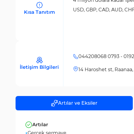
4 milyon dolara kadar işl
USD, GBP, CAD, AUD, CHF,
Kısa Tanıtım
044208068 0793 - 019
İletişim Bilgileri
14 Haroshet st, Raanaa, 
Artılar ve Eksiler
Artılar
Gerçek sermaye