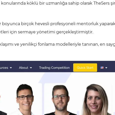
i konularında köklü bir uzmanlığa sahip olarak The5ers şi
lar boyunca birçok hevesli profesyoneli mentorluk yapara
etleri için sermaye yönetimi gerçekleştirmiştir.
aklaşımı ve yenilikçi fonlama modelleriyle tanınan, en say