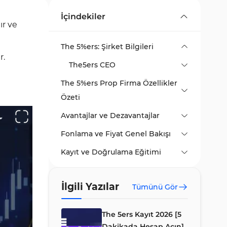
İçindekiler
ır ve
The 5%ers: Şirket Bilgileri
r.
The5ers CEO
The 5%ers Prop Firma Özellikler
Özeti
Avantajlar ve Dezavantajlar
Fonlama ve Fiyat Genel Bakışı
Kayıt ve Doğrulama Eğitimi
The5ers Fiyat Tablosu
Değerlendirme Adımları
#1 Kayıt Akışını Başlatın
İlgili Yazılar
Tümünü Gör
Bonuslar ve İndirim Kodları
#2 Temel Bilgilerinizi Girin
The5ers Bootcamp Programı
The5ers İşlem Kuralları
#3 E-posta Adresinizi
The5ers High Stakes Programı
The 5ers Kayıt 2026 [5
Doğrulayın
The5ers Kademeli Büyüme
The5ers Hyper Growth
VPN Kullanımı
Dakikada Hesap Açın]