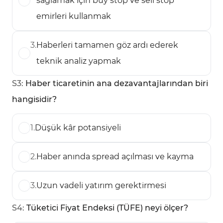
sağlamak için buy stop ve sell stop
emirleri kullanmak
3
.
Haberleri tamamen göz ardı ederek
teknik analiz yapmak
S
3
:
Haber ticaretinin ana dezavantajlarından biri
hangisidir?
1
.
Düşük kâr potansiyeli
2
.
Haber anında spread açılması ve kayma
3
.
Uzun vadeli yatırım gerektirmesi
S
4
:
Tüketici Fiyat Endeksi (TÜFE) neyi ölçer?