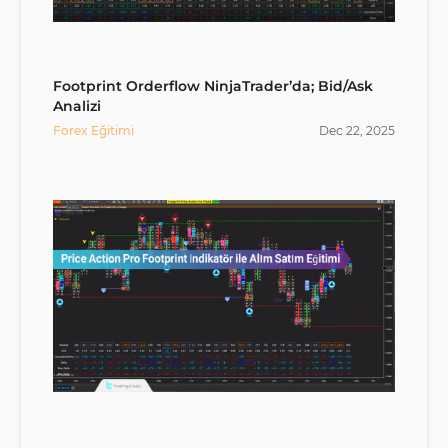
Footprint Orderflow NinjaTrader’da; Bid/Ask
Analizi
Forex Eğitimi
Dec
22
,
2025