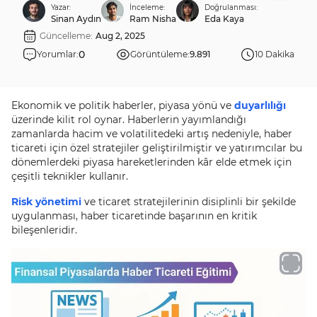
Yazar:
İnceleme:
Doğrulanması:
Sinan Aydın
Ram Nisha
Eda Kaya
Güncelleme:
Aug 2, 2025
0
Yorumlar:
Görüntüleme:
9.891
10 Dakika
Ekonomik ve politik haberler, piyasa yönü ve
duyarlılığı
üzerinde kilit rol oynar. Haberlerin yayımlandığı
zamanlarda hacim ve volatilitedeki artış nedeniyle, haber
ticareti için özel stratejiler geliştirilmiştir ve yatırımcılar bu
dönemlerdeki piyasa hareketlerinden kâr elde etmek için
çeşitli teknikler kullanır.
Risk yönetimi
ve ticaret stratejilerinin disiplinli bir şekilde
uygulanması, haber ticaretinde başarının en kritik
bileşenleridir.