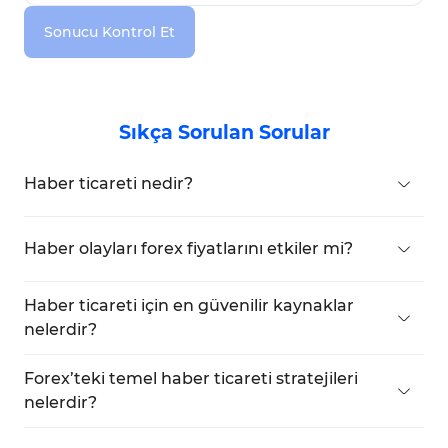
Sonucu Kontrol Et
Sıkça Sorulan Sorular
Haber ticareti nedir?
Siyasi ve ekonomik haberlere tepki vererek piyasa
volatilitesinden kâr elde etmeye dayalı bir
Haber olayları forex fiyatlarını etkiler mi?
stratejidir.
Evet, ekonomik ve politik haberler fiyat
değişimleri üzerinde büyük etkiye sahiptir.
Haber ticareti için en güvenilir kaynaklar
nelerdir?
Genel ve analitik:
Bloomberg
Forex’teki temel haber ticareti stratejileri
Reuters
nelerdir?
CNBC
Dört ana tür: