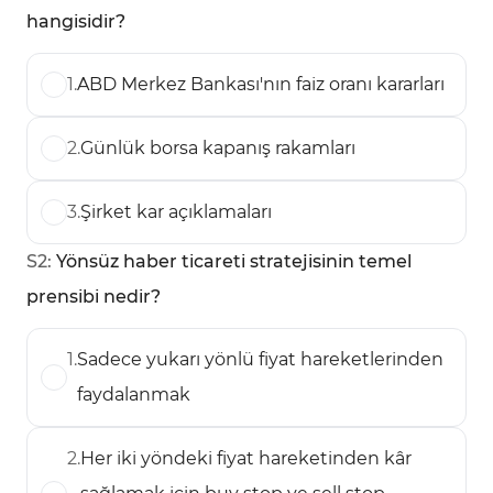
hangisidir?
1
.
ABD Merkez Bankası'nın faiz oranı kararları
2
.
Günlük borsa kapanış rakamları
3
.
Şirket kar açıklamaları
S
2
:
Yönsüz haber ticareti stratejisinin temel
prensibi nedir?
1
.
Sadece yukarı yönlü fiyat hareketlerinden
faydalanmak
2
.
Her iki yöndeki fiyat hareketinden kâr