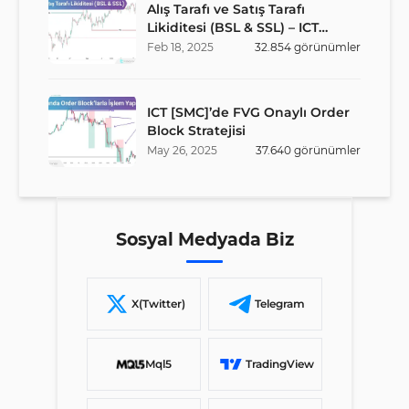
Alış Tarafı ve Satış Tarafı
Likiditesi (BSL & SSL) – ICT
Stratejisi
Feb
18
,
2025
32.854
görünümler
ICT [SMC]’de FVG Onaylı Order
Block Stratejisi
May
26
,
2025
37.640
görünümler
Sosyal Medyada Biz
X(Twitter)
Telegram
Mql5
TradingView