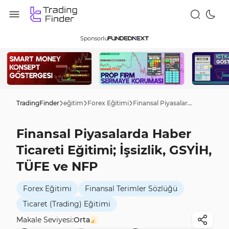
Sponsorlu
TradingFinder
eğitim
Forex Eğitimi
Finansal Piyasalarda Haber Ticareti Eğitimi; İşsizlik, GSYİH, TÜFE ve NFP
Finansal Piyasalarda Haber
Ticareti Eğitimi; İşsizlik, GSYİH,
TÜFE ve NFP
Forex Eğitimi
Finansal Terimler Sözlüğü
Ticaret (Trading) Eğitimi
Makale Seviyesi:
Orta