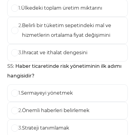
1
.
Ülkedeki toplam üretim miktarını
2
.
Belirli bir tüketim sepetindeki mal ve
hizmetlerin ortalama fiyat değişimini
3
.
İhracat ve ithalat dengesini
S
5
:
Haber ticaretinde risk yönetiminin ilk adımı
hangisidir?
1
.
Sermayeyi yönetmek
2
.
Önemli haberleri belirlemek
3
.
Strateji tanımlamak