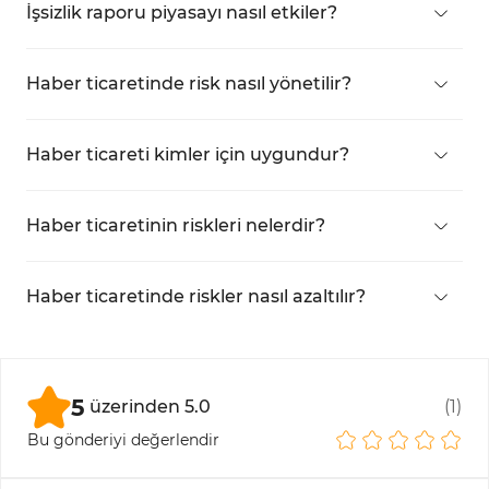
FxStreet
Yönlü stratejiler;
İşsizlik raporu piyasayı nasıl etkiler?
Yönsüz stratejiler;
Bu rapor önemli bir ekonomik gösterge
Kırılma stratejileri;
olduğundan forex paritelerinde volatiliteye yol
Trend takip stratejileri.
Haber ticaretinde risk nasıl yönetilir?
açar.
Temel haberleri belirleyerek, etkilerini analiz
ederek, bir strateji oluşturup sermayeyi buna göre
Haber ticareti kimler için uygundur?
yöneterek.
Piyasayı derinlemesine anlayan deneyimli
yatırımcılar için uygundur.
Haber ticaretinin riskleri nelerdir?
Yüksek spread, kayma, stop-loss tetiklenmeleri ve
duygusal baskı.
Haber ticaretinde riskler nasıl azaltılır?
Haber öncesi giriş/çıkış noktaları belirlenmeli, risk
yönetilmeli ve ayrı bir işlem hesabı kullanılmalı.
5
üzerinden
5.0
(
1
)
Bu gönderiyi değerlendir