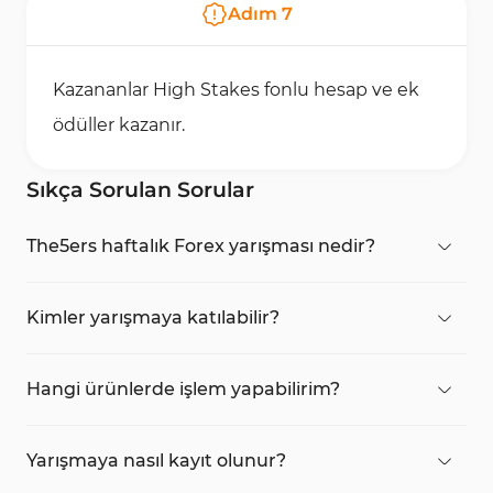
Adım
7
Kazananlar High Stakes fonlu hesap ve ek
ödüller kazanır.
Sıkça Sorulan Sorular
The5ers haftalık Forex yarışması nedir?
Bu yarışma, yatırım yapmadan
demo hesap
üzerinden işlem yaparak
High Stakes fonlu
Kimler yarışmaya katılabilir?
hesap
kazanma şansı sunan ücretsiz bir Forex
Profesyonel ya da yeni başlayan tüm trader’lar
etkinliğidir.
The5ers platformuna ücretsiz kayıt olarak
Hangi ürünlerde işlem yapabilirim?
yarışmaya katılabilir.
Majör Forex pariteleri, altın, endeksler ve diğer
seçili finansal enstrümanlarda
1:30 kaldıraç
ile
Yarışmaya nasıl kayıt olunur?
işlem yapılabilir.