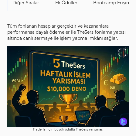
Diğer Sıralar
Ek Ödüller
Bootcamp Erişimi, H
Tüm fonlanan hesaplar gerçektir ve kazananlara
performansa dayalı ödemeler ile The5ers fonlama yapısı
altında canlı sermaye ile işlem yapma imkânı sağlar.
Traderlar için büyük ödüllü The5ers yarışması