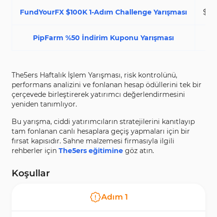
FundYourFX $100K 1-Adım Challenge Yarışması
$10
PipFarm %50 İndirim Kuponu Yarışması
$2
The5ers Haftalık İşlem Yarışması, risk kontrolünü,
performans analizini ve fonlanan hesap ödüllerini tek bir
çerçevede birleştirerek yatırımcı değerlendirmesini
yeniden tanımlıyor.
Bu yarışma, ciddi yatırımcıların stratejilerini kanıtlayıp
tam fonlanan canlı hesaplara geçiş yapmaları için bir
fırsat kapısıdır. Sahne malzemesi firmasıyla ilgili
rehberler için
The5ers eğitimine
göz atın.
Koşullar
Adım
1