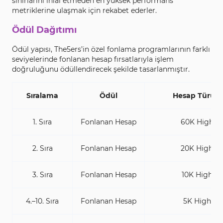
sınırlarını ihlal etmeden en yüksek performans
metriklerine ulaşmak için rekabet ederler.
Ödül Dağıtımı
Ödül yapısı, The5ers’in özel fonlama programlarının farklı
seviyelerinde fonlanan hesap fırsatlarıyla işlem
doğruluğunu ödüllendirecek şekilde tasarlanmıştır.
Sıralama
Ödül
Hesap Türü / 
1. Sıra
Fonlanan Hesap
60K High St
2. Sıra
Fonlanan Hesap
20K High St
3. Sıra
Fonlanan Hesap
10K High St
4.–10. Sıra
Fonlanan Hesap
5K High St