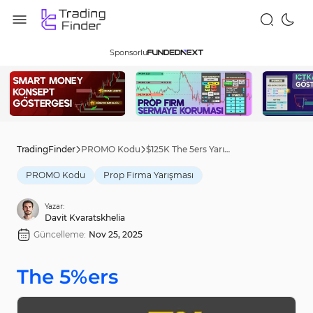
Sponsorlu
TradingFinder
PROMO Kodu
$125K The 5ers Yarışması [haftalık ödüller] - Oct 11th, 2025
PROMO Kodu
Prop Firma Yarışması
Yazar:
Davit Kvaratskhelia
Güncelleme:
Nov 25, 2025
The 5%ers