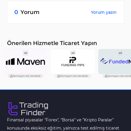
Kayıt sayfasına giderek formu doldur, e posta
doğrulaması yap ve demo hesabını etkinleştir.
0
Yorum
Yorum yazın
Önerilen Hizmetle Ticaret Yapın
ad
ad
ad
Sermayen risk altındadır.
Sermayen risk altındadır.
Sermayen risk altınd
Finansal piyasalar "Forex", "Borsa" ve "Kripto Paralar"
konusunda eksiksiz eğitim, yalnızca test edilmiş ticaret