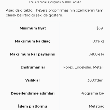
The5ers haftalık yarışması $‌‌60.000 ödülle
Aşağıdaki tablo, The5ers prop firmasının özelliklerini tam
olarak belirtildiği şekilde gösterir.
Minimum fiyat
$39
Maksimum kaldıraç
1:100’e kada
Maksimum kâr paylaşımı
%100’e kada
Enstrümanlar
Forex, Endeksler, Metaller, 
Varlıklar
3000’den faz
Değerlendirme adımları
Programa bağlı o
İşlem platformu
Metatrader 