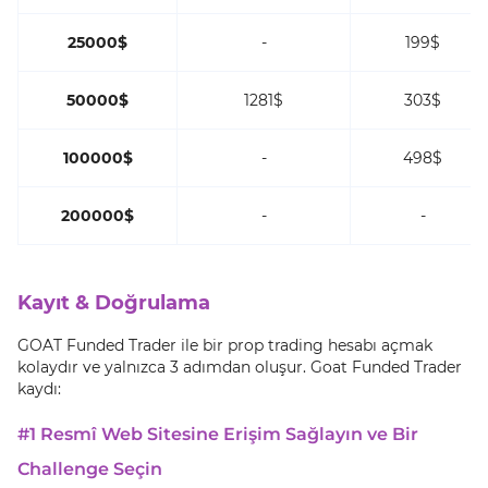
25000$
-
199$
50000$
1281$
303$
100000$
-
498$
200000$
-
-
Kayıt & Doğrulama
GOAT Funded Trader ile bir prop trading hesabı açmak
kolaydır ve yalnızca 3 adımdan oluşur. Goat Funded Trader
kaydı:
#1 Resmî Web Sitesine Erişim Sağlayın ve Bir
Challenge Seçin