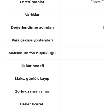
Enstrümanlar
Forex, Ende
Varlıklar
Değerlendirme adımları
1 a
Para çekme yöntemleri
Maksimum fon büyüklüğü
İlk kâr hedefi
Maks. günlük kayıp
Zorluk zaman sınırı
Haber ticareti