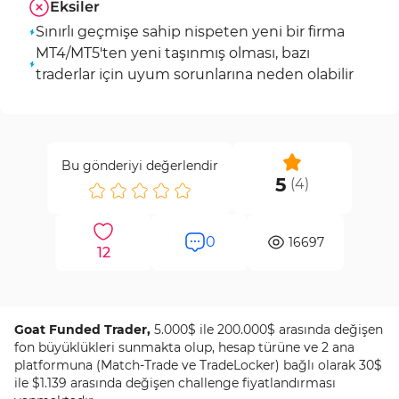
Eksiler
Sınırlı geçmişe sahip nispeten yeni bir firma
MT4/MT5'ten yeni taşınmış olması, bazı
traderlar için uyum sorunlarına neden olabilir
Bu gönderiyi değerlendir
5
(
4
)
0
16697
12
Goat Funded Trader,
5.000$ ile 200.000$ arasında değişen
fon büyüklükleri sunmakta olup, hesap türüne ve 2 ana
platformuna (Match-Trade ve TradeLocker) bağlı olarak 30$
ile $1.139 arasında değişen challenge fiyatlandırması