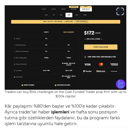
Traders can buy Blitz challenges on the Goat Funded Trader prop firm with up to
$100k capital
Kâr paylaşımı %80’den başlar ve %100’e kadar çıkabilir.
Ayrıca trader’lar haber
işlemleri
ve hafta sonu pozisyon
tutma gibi özelliklerden faydalanır, bu da programı farklı
işlem tarzlarına uyumlu hale getirir.