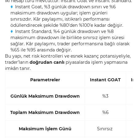
İki hesap türü mevcuttur: Instant Goat ve Instant Standard.
Instant Goat, %3 günlük drawdown sınırı ve %6
maksimum drawdown uygular; işlem günleri
sınırsızdır. Kâr paylaşımı, istikrarlı performansı
ödüllendirecek şekilde %80’den %100’e kadar değişir.
Instant Standard, %4 günlük drawdown ve %8
maksimum drawdown ile birlikte sınırsız işlem süresi
sağlar. Kâr paylaşımı, trader performansına bağlı olarak
%65 ile %95 arasında değişir.
Bu yapı, net risk kontrolleri ve esnek kazanç potansiyeliyle,
trader’ların
doğrudan canlı
piyasalarda işlem yapmasına
imkân tanır.
Parametreler
Instant GOAT
In
Günlük Maksimum Drawdown
%3
Toplam Maksimum Drawdown
%6
Maksimum İşlem Günü
Sınırsız