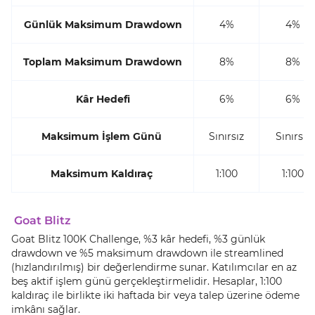
Günlük Maksimum Drawdown
4%
4%
Toplam Maksimum Drawdown
8%
8%
Kâr Hedefi
6%
6%
Maksimum İşlem Günü
Sınırsız
Sınırsız
Maksimum Kaldıraç
1:100
1:100
Goat Blitz
Goat Blitz 100K Challenge, %3 kâr hedefi, %3 günlük
drawdown ve %5 maksimum drawdown ile streamlined
(hızlandırılmış) bir değerlendirme sunar. Katılımcılar en az
beş aktif işlem günü gerçekleştirmelidir. Hesaplar, 1:100
kaldıraç ile birlikte iki haftada bir veya talep üzerine ödeme
imkânı sağlar.