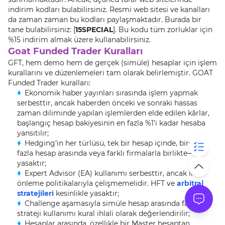
indirim kodları bulabilirsiniz. Resmi web sitesi ve kanalları
da zaman zaman bu kodları paylaşmaktadır. Burada bir
tane bulabilirsiniz: [
15SPECIAL
]. Bu kodu tüm zorluklar için
%15 indirim almak üzere kullanabilirsiniz.
Goat Funded Trader Kuralları
GFT, hem demo hem de gerçek (simüle) hesaplar için işlem
kurallarını ve düzenlemeleri tam olarak belirlemiştir. GOAT
Funded Trader kuralları:
Ekonomik haber yayınları sırasında işlem yapmak
serbesttir, ancak haberden önceki ve sonraki hassas
zaman diliminde yapılan işlemlerden elde edilen kârlar,
başlangıç hesap bakiyesinin en fazla %1’i kadar hesaba
yansıtılır;
Hedging’in her türlüsü, tek bir hesap içinde, birden
fazla hesap arasında veya farklı firmalarla birlikte—
yasaktır;
Expert Advisor (EA) kullanımı serbesttir, ancak ihlal
önleme politikalarıyla çelişmemelidir. HFT ve
arbitraj
stratejileri
kesinlikle yasaktır;
Challenge aşamasıyla simüle hesap arasında farklı
strateji kullanımı kural ihlali olarak değerlendirilir;
Hesaplar arasında, özellikle bir Master hesaptan