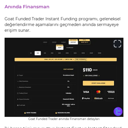
Anında Finansman
Goat Funded Trader Instant Funding programı, geleneksel
değerlendirme aşamalarını geçmeden anında sermayeye
erişim sunar.
Goat Funded Trader anında Finansman detayları