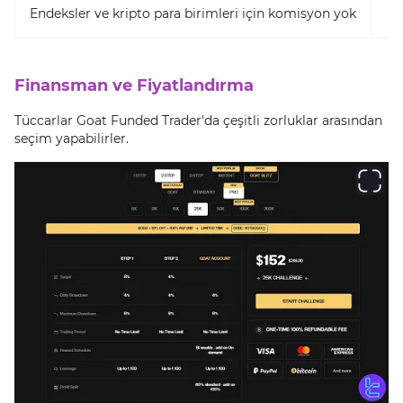
Endeksler ve kripto para birimleri için komisyon yok
Finansman ve Fiyatlandırma
Tüccarlar Goat Funded Trader'da çeşitli zorluklar arasından
seçim yapabilirler.