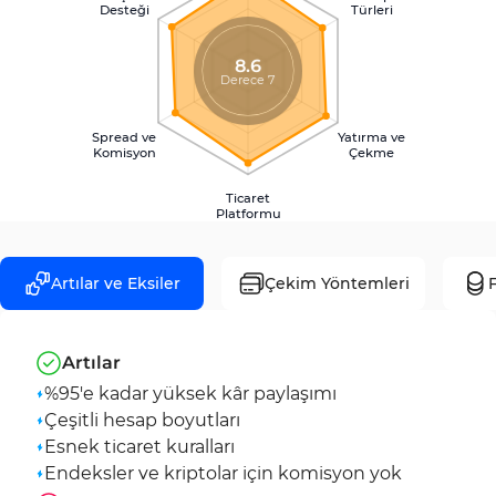
Desteği
Türleri
8.6
Derece 7
Spread ve
Yatırma ve
Komisyon
Çekme
Ticaret
Platformu
Artılar ve Eksiler
Çekim Yöntemleri
F
Artılar
%95'e kadar yüksek kâr paylaşımı
Çeşitli hesap boyutları
Esnek ticaret kuralları
Endeksler ve kriptolar için komisyon yok