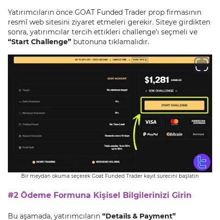
Yatırımcıların önce GOAT Funded Trader prop firmasının
resmî web sitesini ziyaret etmeleri gerekir. Siteye girdikten
sonra, yatırımcılar tercih ettikleri challenge’ı seçmeli ve
“Start Challenge”
butonuna tıklamalıdır.
Bir meydan okuma seçerek Goat Funded Trader kayıt sürecini başlatın
#2 Ödeme Formuna Kişisel Bilgilerinizi Girin
Bu aşamada, yatırımcıların
“Details & Payment”