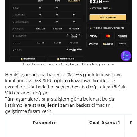
The GTF prop firm offers Goat, Pro, and Standard programs
Her iki aşamada da trader’lar %4–%5 günlük drawdown
kurallarına ve %8–%10 toplam drawdown limitlerine
uymalıdır. Kâr hedefleri seçilen hesaba bağlı olarak %4 ila
%10 arasında değişir.
Tüm aşamalarda sınırsız işlem günü bulunur, bu da
katılımcılara
stratejilerini
zaman baskısı olmadan
geliştirme fırsatı verir.
Parametre
Goat Aşama 1
Go