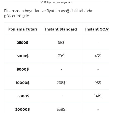
GFT fiyatları ve koşulları
Finansman boyutları ve fiyatları aşağıdaki tabloda
gösterilmiştir:
Fonlama Tutarı
Instant Standard
Instant GOAT
2500$
66$
-
5000$
79$
43$
8000$
-
-
10000$
268$
95$
15000$
-
141$
20000$
538$
-