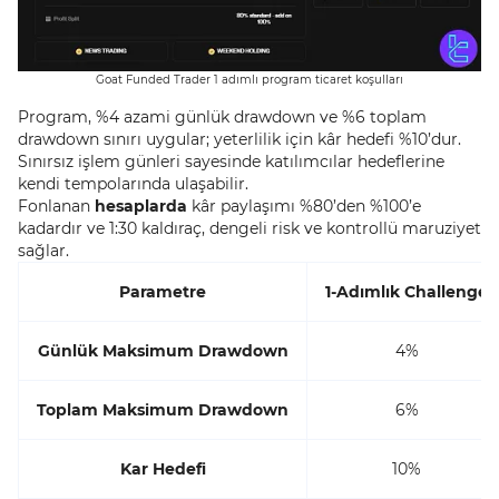
Goat Funded Trader 1 adımlı program ticaret koşulları
Program, %4 azami günlük drawdown ve %6 toplam
drawdown sınırı uygular; yeterlilik için kâr hedefi %10’dur.
Sınırsız işlem günleri sayesinde katılımcılar hedeflerine
kendi tempolarında ulaşabilir.
Fonlanan
hesaplarda
kâr paylaşımı %80’den %100’e
kadardır ve 1:30 kaldıraç, dengeli risk ve kontrollü maruziyet
sağlar.
Parametre
1-Adımlık Challenge
Günlük Maksimum Drawdown
4%
Toplam Maksimum Drawdown
6%
Kar Hedefi
10%