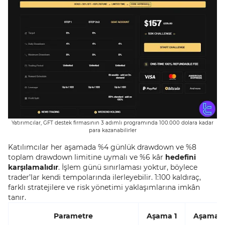
Yatırımcılar, GFT destek firmasının 3 adımlı programında 100.000 dolara kadar
para kazanabilirler
Katılımcılar her aşamada %4 günlük drawdown ve %8
toplam drawdown limitine uymalı ve %6 kâr
hedefini
karşılamalıdır
. İşlem günü sınırlaması yoktur, böylece
trader’lar kendi tempolarında ilerleyebilir. 1:100 kaldıraç,
farklı stratejilere ve risk yönetimi yaklaşımlarına imkân
tanır.
Parametre
Aşama 1
Aşama 2