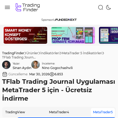
Sponsorlu
TradingFinder
Ürünler
İndikatörleri
MetaTrader 5 İndikatörleri
TFlab Trading Journal Uygulaması MetaTrader 5 için - Ücretsiz İndirme
Yazar:
İnceleme:
Sinan Aydın
Nino Gogochashvili
Güncelleme:
Mar 30, 2026
6.853
TFlab Trading Journal Uygulaması
MetaTrader 5 için - Ücretsiz
İndirme
TradingView
MetaTrader4
MetaTrader5