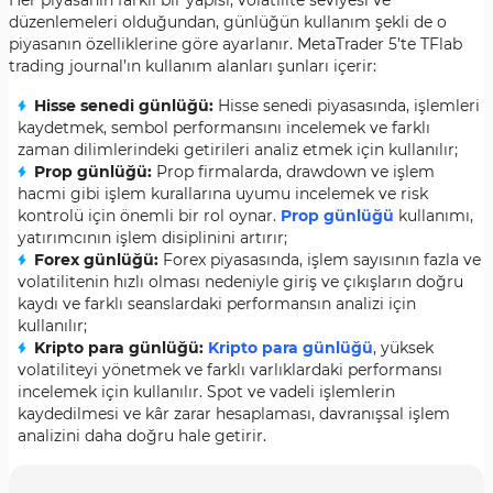
Her piyasanın farklı bir yapısı, volatilite seviyesi ve
düzenlemeleri olduğundan, günlüğün kullanım şekli de o
piyasanın özelliklerine göre ayarlanır. MetaTrader 5’te TFlab
trading journal’ın kullanım alanları şunları içerir:
Hisse senedi günlüğü:
Hisse senedi piyasasında, işlemleri
kaydetmek, sembol performansını incelemek ve farklı
zaman dilimlerindeki getirileri analiz etmek için kullanılır;
Prop günlüğü:
Prop firmalarda, drawdown ve işlem
hacmi gibi işlem kurallarına uyumu incelemek ve risk
kontrolü için önemli bir rol oynar.
Prop günlüğü
kullanımı,
yatırımcının işlem disiplinini artırır;
Forex günlüğü:
Forex piyasasında, işlem sayısının fazla ve
volatilitenin hızlı olması nedeniyle giriş ve çıkışların doğru
kaydı ve farklı seanslardaki performansın analizi için
kullanılır;
Kripto para günlüğü:
Kripto para günlüğü
, yüksek
volatiliteyi yönetmek ve farklı varlıklardaki performansı
incelemek için kullanılır. Spot ve vadeli işlemlerin
kaydedilmesi ve kâr zarar hesaplaması, davranışsal işlem
analizini daha doğru hale getirir.