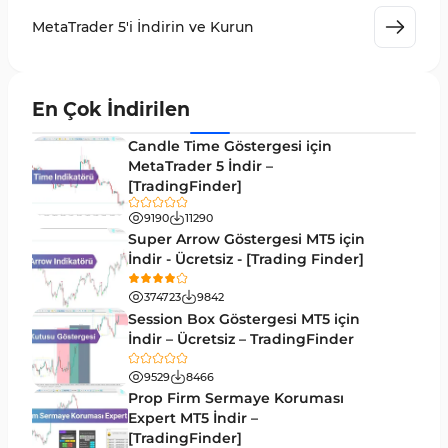
MetaTrader 5 için Volume Profile Göstergeleri
2
MetaTrader 5'i İndirin ve Kurun
Akıllı Para MT5 Göstergeleri
78
Grafik ve Klasik MT5 Göstergeleri
49
En Çok İndirilen
Binary Options MT5 Göstergeleri
19
Candle Time Göstergesi için
M1-M5 Zaman Dilimleri MT5 Göstergeler
MetaTrader 5 İndir –
35
[TradingFinder]
ICT MT5 Göstergeleri
96
9190
11290
MetaTrader 5 için VWAP Göstergeleri
2
Super Arrow Göstergesi MT5 için
İndir - Ücretsiz - [Trading Finder]
Emtia MT5 Göstergeleri
229
374723
9842
MetaTrader 5’te Drawdown Göstergeleri
1
Session Box Göstergesi MT5 için
İndir – Ücretsiz – TradingFinder
Pivot and Fraktallar MT5 Göstergeleri
27
9529
8466
Forward MT5 Göstergeleri
176
Prop Firm Sermaye Koruması
Elliott Dalga Teorisi MT5 Göstergeleri
Expert MT5 İndir –
9
[TradingFinder]