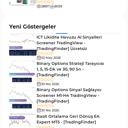
Bantlar ve Kanallar MT5 Göstergeleri
54
28817
8059
MT5 için Hareketli Ortalama Göstergeleri
22
Yeniden Çizilmeyen MT5 Göstergeleri
25
Yeni Göstergeler
Giriş ve Çıkış MT5 Göstergeleri
44
ICT Likidite Havuzu AI Sinyalleri
Hacim MT5 Göstergeleri
Screener TradingView -
23
[TradingFinder] Ücretsiz
Gecikmeli MT5 Göstergeleri
33
02 May 2026
Swing Trading MT5 Göstergeleri
Binary Options Strateji Tarayıcısı
172
1, 5, 15-Dk ve 30, 90 Sn -
Para Birimi Gücü MT5 Göstergeleri
112
[TradingFinder]
Momentum Göstergeleri MT5 için
35
30 Nis 2026
Binary Options Sinyal Sağlayıcı
Ticaret döngüleri MT5 Göstergeleri
20
Screener M1-H4 TradingView -
[TradingFinder]
M15-M30 Zaman Dilimleri MT5 Göstergeler
42
30 Nis 2026
Öncü MT5 Göstergeleri
75
Basit Ortalama Geri Dönüş EA
Expert MT5 - [TradingFinder]
Günlük-Haftalık Zaman Dilimleri MT5 Göstergeler
17