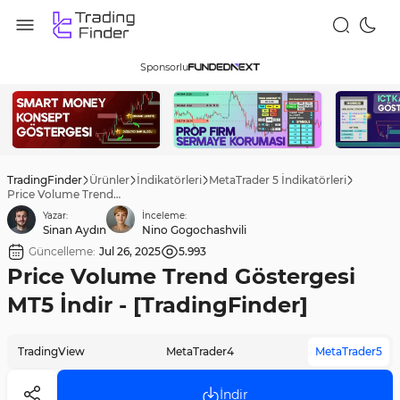
Sponsorlu
TradingFinder
Ürünler
İndikatörleri
MetaTrader 5 İndikatörleri
Price Volume Trend Göstergesi MT5 İndir - [TradingFinder]
Yazar:
İnceleme:
Sinan Aydın
Nino Gogochashvili
Güncelleme:
Jul 26, 2025
5.993
Price Volume Trend Göstergesi
MT5 İndir - [TradingFinder]
TradingView
MetaTrader4
MetaTrader5
İndir