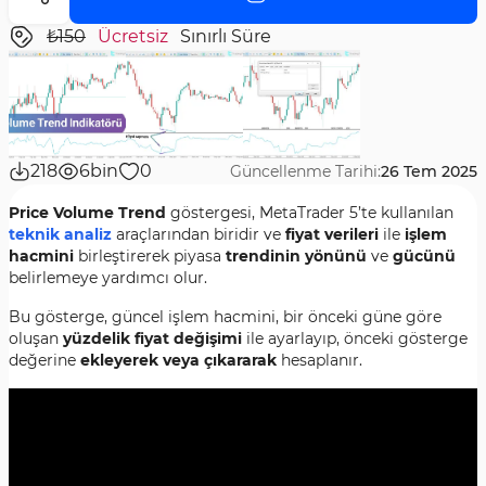
₺150
Ücretsiz
Sınırlı Süre
218
6bin
0
Güncellenme Tarihi:
26 Tem 2025
Price Volume Trend
göstergesi, MetaTrader 5’te kullanılan
teknik analiz
araçlarından biridir ve
fiyat verileri
ile
işlem
hacmini
birleştirerek piyasa
trendinin yönünü
ve
gücünü
belirlemeye yardımcı olur.
Bu gösterge, güncel işlem hacmini, bir önceki güne göre
oluşan
yüzdelik fiyat değişimi
ile ayarlayıp, önceki gösterge
değerine
ekleyerek veya çıkararak
hesaplanır.