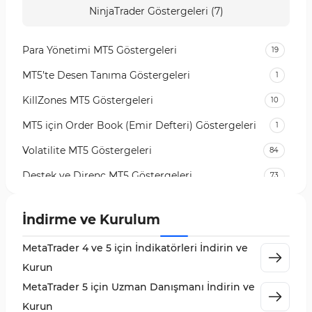
NinjaTrader Göstergeleri (7)
Para Yönetimi MT5 Göstergeleri
19
MT5’te Desen Tanıma Göstergeleri
1
KillZones MT5 Göstergeleri
10
MT5 için Order Book (Emir Defteri) Göstergeleri
1
Volatilite MT5 Göstergeleri
84
Destek ve Direnç MT5 Göstergeleri
73
Likidite MT5 Göstergeleri
65
İndirme ve Kurulum
MetaTrader 5 için Order Flow Göstergeleri
1
MetaTrader 4 ve 5 için İndikatörleri İndirin ve
MetaTrader 5 için Expert Advisor (EA)
5
Kurun
MetaTrader 5 için Zigzag Göstergeleri
3
MetaTrader 5 için Uzman Danışmanı İndirin ve
Sinyal ve Tahmin MT5 Göstergeleri
232
Kurun