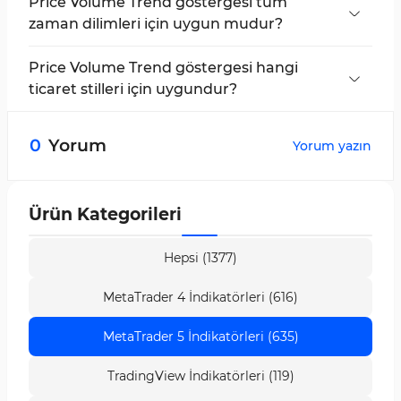
Price Volume Trend göstergesi tüm
zaman dilimleri için uygun mudur?
Evet, bu ticaret aracı tüm zaman dilimlerinde
kullanılabilir.
Price Volume Trend göstergesi hangi
ticaret stilleri için uygundur?
Bu gösterge, tüm ticaret stillerine uyarlanabilir.
0
Yorum
Yorum yazın
Ürün Kategorileri
Hepsi (1377)
MetaTrader 4 İndikatörleri (616)
MetaTrader 5 İndikatörleri (635)
TradingView İndikatörleri (119)