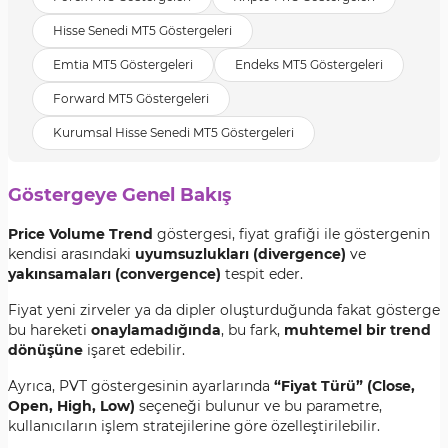
Hisse Senedi MT5 Göstergeleri
Emtia MT5 Göstergeleri
Endeks MT5 Göstergeleri
Forward MT5 Göstergeleri
Kurumsal Hisse Senedi MT5 Göstergeleri
Göstergeye Genel Bakış
Price Volume Trend
göstergesi, fiyat grafiği ile göstergenin
kendisi arasındaki
uyumsuzlukları (divergence)
ve
yakınsamaları (convergence)
tespit eder.
Fiyat yeni zirveler ya da dipler oluşturduğunda fakat gösterge
bu hareketi
onaylamadığında
, bu fark,
muhtemel bir trend
dönüşüne
işaret edebilir.
Ayrıca, PVT göstergesinin ayarlarında
“Fiyat Türü” (Close,
Open, High, Low)
seçeneği bulunur ve bu parametre,
kullanıcıların işlem stratejilerine göre özelleştirilebilir.