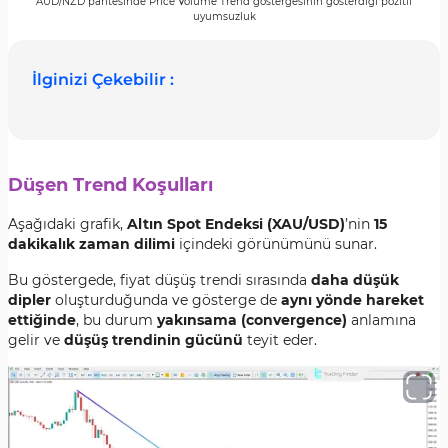
AUD/NZD paritesinde Price Volume Trend göstergesinin gösterdiği pozitif
uyumsuzluk
İlginizi Çekebilir :
Düşen Trend Koşulları
Aşağıdaki grafik,
Altın Spot Endeksi (XAU/USD)
’nin
15
dakikalık zaman dilimi
içindeki görünümünü sunar.
Bu göstergede, fiyat düşüş trendi sırasında
daha düşük
dipler
oluşturduğunda ve gösterge de
aynı yönde hareket
ettiğinde
, bu durum
yakınsama (convergence)
anlamına
gelir ve
düşüş trendinin gücünü
teyit eder.